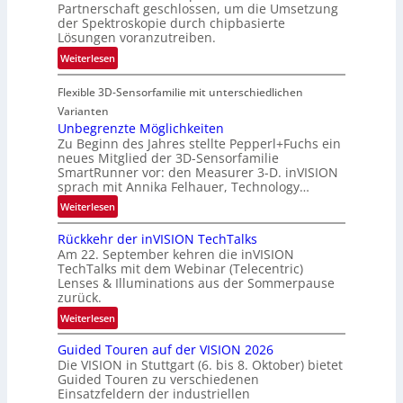
u
Partnerschaft geschlossen, um die Umsetzung
e
f
der Spektroskopie durch chipbasierte
g
t
Lösungen voranzutreiben.
i
-
:
Weiterlesen
o
u
P
n
n
Flexible 3D-Sensorfamilie mit unterschiedlichen
a
d
r
Varianten
R
t
Unbegrenzte Möglichkeiten
a
Zu Beginn des Jahres stellte Pepperl+Fuchs ein
n
u
neues Mitglied der 3D-Sensorfamilie
e
SmartRunner vor: den Measurer 3-D. inVISION
m
r
sprach mit Annika Felhauer, Technology…
f
s
a
:
Weiterlesen
c
h
U
h
Rückkehr der inVISION TechTalks
r
n
a
Am 22. September kehren die inVISION
t
b
f
TechTalks mit dem Webinar (Telecentric)
t
e
t
Lenses & Illuminations aus der Sommerpause
e
g
zurück.
z
c
r
w
:
Weiterlesen
h
e
i
R
n
n
s
Guided Touren auf der VISION 2026
ü
i
z
Die VISION in Stuttgart (6. bis 8. Oktober) bietet
c
c
k
t
Guided Touren zu verschiedenen
h
k
Einsatzfeldern der industriellen
e
e
k