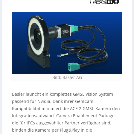
darauf hingewiesen, dass die Audioaufnahme KI-
generiert ist und vom teedo Verlag bereitgestellt wurde.
Bild: Basler AG
Basler launcht ein komplettes GMSL Vision System
passend für Nvidia. Dank ihrer GenICam-
Kompatibilität minimiert die ACE 2 GMSL-Kamera den
Integrationsaufwand. Camera Enablement Packages,
die für IPCs ausgewählter Partner verfügbar sind,
binden die Kamera per Plug&Play in die