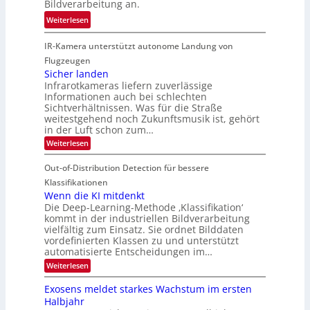
Bildverarbeitung an.
M
n
e
:
ö
Weiterlesen
4
h
G
g
K
r
IR-Kamera unterstützt autonome Landung von
u
l
-
d
i
i
Flugzeugen
M
e
d
c
Sicher landen
e
r
Infrarotkameras liefern zuverlässige
e
h
m
i
Informationen auch bei schlechten
d
k
s
n
Sichtverhältnissen. Was für die Straße
T
e
u
weitestgehend noch Zukunftsmusik ist, gehört
V
o
i
in der Luft schon zum…
n
I
u
t
d
:
Weiterlesen
S
r
e
S
M
I
i
e
n
Out-of-Distribution Detection für bessere
a
O
c
n
n
h
Klassifikationen
N
a
e
t
Wenn die KI mitdenkt
T
r
u
Die Deep-Learning-Methode ‚Klassifikation‘
i
e
l
f
kommt in der industriellen Bildverarbeitung
a
S
c
vielfältig zum Einsatz. Sie ordnet Bilddaten
d
n
p
h
vordefinierten Klassen zu und unterstützt
d
e
e
e
T
automatisierte Entscheidungen im…
r
n
c
a
:
Weiterlesen
V
t
W
l
I
e
r
Exosens meldet starkes Wachstum im ersten
k
n
S
a
Halbjahr
s
n
I