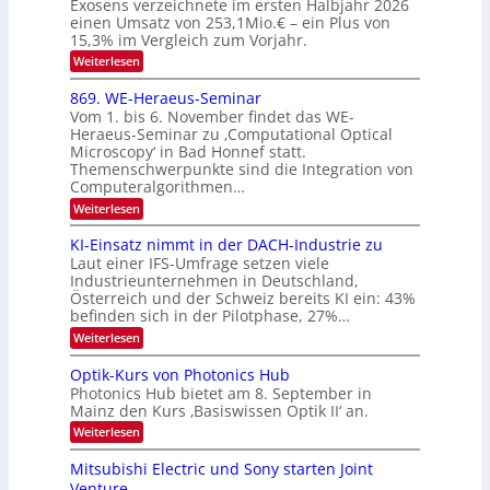
Exosens verzeichnete im ersten Halbjahr 2026
d
O
einen Umsatz von 253,1Mio.€ – ein Plus von
i
e
15,3% im Vergleich zum Vorjahr.
N
K
2
:
Weiterlesen
I
E
0
m
x
869. WE-Heraeus-Seminar
i
2
o
t
Vom 1. bis 6. November findet das WE-
s
6
d
Heraeus-Seminar zu ‚Computational Optical
e
e
Microscopy‘ in Bad Honnef statt.
n
n
Themenschwerpunkte sind die Integration von
s
k
m
Computeralgorithmen…
t
e
:
Weiterlesen
l
8
d
6
KI-Einsatz nimmt in der DACH-Industrie zu
e
9
t
Laut einer IFS-Umfrage setzen viele
.
s
Industrieunternehmen in Deutschland,
W
t
Österreich und der Schweiz bereits KI ein: 43%
E
a
befinden sich in der Pilotphase, 27%…
-
r
H
k
:
Weiterlesen
e
e
K
r
s
I
Optik-Kurs von Photonics Hub
a
W
-
e
Photonics Hub bietet am 8. September in
a
E
u
Mainz den Kurs ‚Basiswissen Optik II‘ an.
c
i
s
h
n
:
Weiterlesen
-
s
s
O
S
t
a
p
Mitsubishi Electric und Sony starten Joint
e
u
t
t
m
Venture
m
z