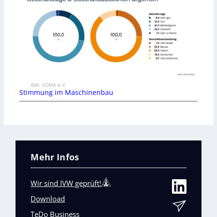
Bild: VDMA e.V.
Stimmung im Maschinenbau
Mehr Infos
Wir sind IVW geprüft!
Download
TeDo Business