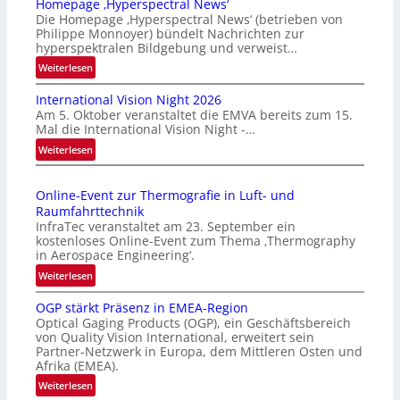
Homepage ‚Hyperspectral News‘
Die Homepage ‚Hyperspectral News‘ (betrieben von
Philippe Monnoyer) bündelt Nachrichten zur
hyperspektralen Bildgebung und verweist…
:
Weiterlesen
H
International Vision Night 2026
o
Am 5. Oktober veranstaltet die EMVA bereits zum 15.
m
Mal die International Vision Night -…
e
:
Weiterlesen
p
I
a
n
g
Online-Event zur Thermografie in Luft- und
t
e
Raumfahrttechnik
e
‚
InfraTec veranstaltet am 23. September ein
r
H
kostenloses Online-Event zum Thema ‚Thermography
n
y
in Aerospace Engineering‘.
a
p
:
Weiterlesen
t
e
O
i
r
OGP stärkt Präsenz in EMEA-Region
n
o
Optical Gaging Products (OGP), ein Geschäftsbereich
s
l
n
von Quality Vision International, erweitert sein
p
i
Partner-Netzwerk in Europa, dem Mittleren Osten und
a
e
n
Afrika (EMEA).
l
c
e
:
Weiterlesen
V
t
-