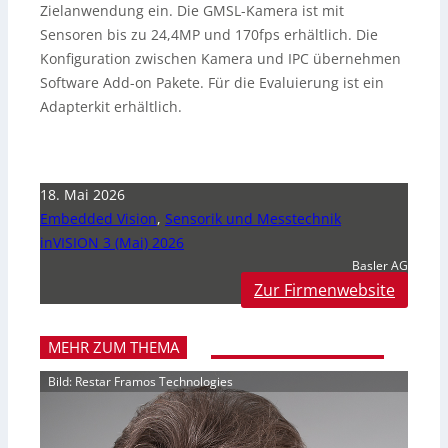
Zielanwendung ein. Die GMSL-Kamera ist mit
Sensoren bis zu 24,4MP und 170fps erhältlich. Die
Konfiguration zwischen Kamera und IPC übernehmen
Software Add-on Pakete. Für die Evaluierung ist ein
Adapterkit erhältlich.
18. Mai 2026
Embedded Vision
,
Sensorik und Messtechnik
inVISION 3 (Mai) 2026
Basler AG
Zur Firmenwebsite
MEHR ZUM THEMA
Bild: Restar Framos Technologies