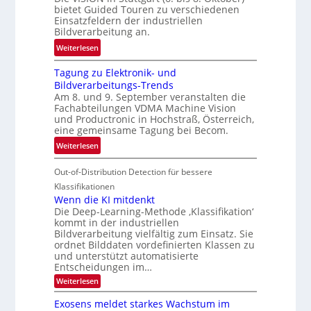
c
t
bietet Guided Touren zu verschiedenen
k
Einsatzfeldern der industriellen
e
k
Bildverarbeitung an.
M
e
:
ö
Weiterlesen
h
G
g
r
Tagung zu Elektronik- und
u
l
d
Bildverarbeitungs-Trends
i
i
e
Am 8. und 9. September veranstalten die
d
c
r
Fachabteilungen VDMA Machine Vision
e
h
und Productronic in Hochstraß, Österreich,
i
d
k
eine gemeinsame Tagung bei Becom.
n
T
e
:
Weiterlesen
V
o
i
T
I
u
t
Out-of-Distribution Detection für bessere
a
S
r
e
g
I
Klassifikationen
e
n
u
Wenn die KI mitdenkt
O
n
Die Deep-Learning-Methode ‚Klassifikation‘
n
N
a
kommt in der industriellen
g
T
u
Bildverarbeitung vielfältig zum Einsatz. Sie
z
e
ordnet Bilddaten vordefinierten Klassen zu
f
u
c
und unterstützt automatisierte
d
E
h
Entscheidungen im…
e
l
T
:
Weiterlesen
r
W
e
a
V
e
Exosens meldet starkes Wachstum im
k
l
n
I