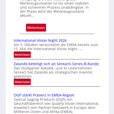
Werkzeugzustands ist für einen stabilen
D
und sichereren Prozess unabdingbar. In
r
der Praxis wird der Werkzeugzustand
u
aktuell…
c
k
:
Weiterlesen
m
A
a
u
International Vision Night 2026
r
t
Am 5. Oktober veranstaltet die EMVA bereits zum
k
15. Mal die International Vision Night -…
o
e
m
:
Weiterlesen
n
I
a
e
Zalando beteiligt sich an Sereacts Series-B-Runde
n
t
Das Stuttgarter Robotik- und KI-Unternehmen
r
t
i
Sereact hat Zalando als strategischen Investor
k
e
s
gewonnen.
r
e
i
:
Weiterlesen
n
n
e
Z
a
n
a
r
t
OGP stärkt Präsenz in EMEA-Region
u
l
t
i
Optical Gaging Products (OGP), ein
n
a
e
o
Geschäftsbereich von Quality Vision International,
g
n
erweitert sein Partner-Netzwerk in Europa, dem
K
n
d
Mittleren Osten und Afrika (EMEA).
a
o