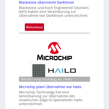
Blackstone übernimmt DarkVision
Blackstone und Koch Engineered Solutions
(KES) haben eine Vereinbarung zur
Übernahme von DarkVision unterzeichnet.
:
Weiterlesen
B
l
a
c
k
s
t
o
n
e
Bild: Microchip Technology Inc. / Hailo
ü
Microchip plant Übernahme von Hailo
b
Microchip Technology hat eine
e
Vereinbarung zur Übernahme des
r
israelischen Edge-KI-Spezialisten Hailo
unterzeichnet.
n
i