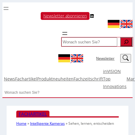
LinkedIn
Newsletter abonnieren
Search
LinkedIn
Newsletter
inVISION
News
Fachartikel
Produktneuheiten
Fachzeitschrift
Top
Mar
Innovations
Search
FACHARTIKEL
Home
»
Intelligente Kameras
»
Sehen, lernen, entscheiden