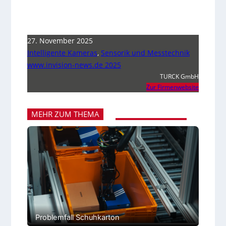
27. November 2025
Intelligente Kameras
,
Sensorik und Messtechnik
www.invision-news.de 2025
TURCK GmbH
Zur Firmenwebsite
MEHR ZUM THEMA
Problemfall Schuhkarton