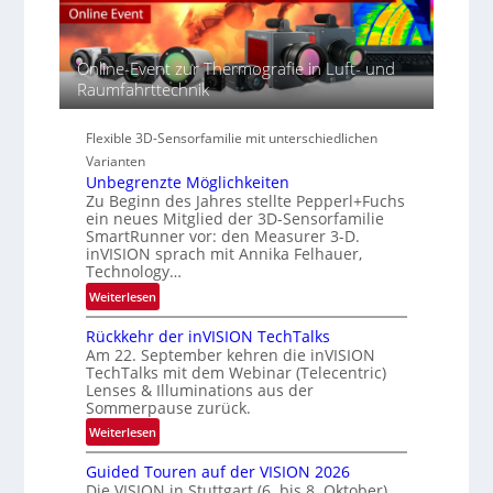
-
e
S
R
c
e
e
t
r
g
Online-Event zur Thermografie in Luft- und
r
i
i
Raumfahrttechnik
a
e
o
l
s
n
N
Flexible 3D-Sensorfamilie mit unterschiedlichen
-
e
Varianten
B
w
Unbegrenzte Möglichkeiten
-
Zu Beginn des Jahres stellte Pepperl+Fuchs
s
R
ein neues Mitglied der 3D-Sensorfamilie
‘
u
SmartRunner vor: den Measurer 3-D.
n
inVISION sprach mit Annika Felhauer,
d
Technology…
e
:
Weiterlesen
U
Rückkehr der inVISION TechTalks
n
Am 22. September kehren die inVISION
b
TechTalks mit dem Webinar (Telecentric)
e
Lenses & Illuminations aus der
g
Sommerpause zurück.
r
:
Weiterlesen
e
R
n
Guided Touren auf der VISION 2026
ü
z
Die VISION in Stuttgart (6. bis 8. Oktober)