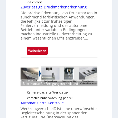
in Echtzeit
Zuverlässige Druckmarkenerkennung
Die präzise Erkennung von Druckmarken in
zunehmend farbkritischen Anwendungen,
die Fähigkeit zur frühzeitigen
Fehlervermeidung und der autonome
Betrieb unter variablen Bedingungen
machen industrielle Bildverarbeitung zu
einem wesentlichen Effizienztreiber.…
:
Weiterlesen
Z
u
v
e
r
l
Bild: Institut für Fertigungstechnik und
ä
Kamera-basierte Werkzeug-
s
Verschleißüberwachung per ML
s
Automatisierte Kontrolle
i
Werkzeugverschleiß ist eine unerwünschte
g
Begleiterscheinung in der spanenden
e
Fertigung. Die Überwachung des