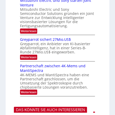
Mitsubishi Electric und Sony starten Joint
u
t
t
m
n
Venture
m
z
i
i
i
n
Mitsubishi Electric und Sony
g
k
n
m
i
Semiconductor Solutions gründen ein Joint
-
s
a
e
m
K
Venture zur Entwicklung intelligenter
r
-
r
m
u
visionsbasierter Lösungen für die
s
t
T
r
Fertigungsautomatisierung.
t
i
s
r
e
n
:
Weiterlesen
v
e
n
d
M
o
H
e
i
n
n
Greyparrot sichert 27Mio.US$
a
r
t
P
d
Greyparrot, ein Anbieter von KI-basierter
l
D
s
h
Abfallintelligenz, hat in einer Series-B-
s
b
A
u
o
Runde 27Mio.US$ eingeworben.
j
C
b
t
a
H
i
o
:
Weiterlesen
h
-
s
n
G
r
I
h
i
r
Partnerschaft zwischen 4K-Mems und
n
i
c
e
MantiSpectra
d
E
s
y
u
l
H
4K-MEMS und MantiSpectra haben eine
p
s
e
u
Partnerschaft geschlossen, um die
a
t
c
b
r
Umsetzung der Spektroskopie durch
r
t
r
chipbasierte Lösungen voranzutreiben.
i
r
o
e
i
:
Weiterlesen
t
z
c
P
s
u
u
a
i
n
r
c
d
t
h
DAS KÖNNTE SIE AUCH INTERESSIEREN
S
n
e
o
e
r