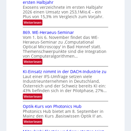
ersten Halbjahr
t
k
n
S
Exosens verzeichnete im ersten Halbjahr
d
r
s
I
2026 einen Umsatz von 253,1Mio.€ – ein
i
o
e
Plus von 15,3% im Vergleich zum Vorjahr.
O
n
K
N
:
Weiterlesen
I
i
E
2
m
k
x
869. WE-Heraeus-Seminar
i
0
o
-
t
Vom 1. bis 6. November findet das WE-
s
2
d
u
Heraeus-Seminar zu ‚Computational
e
e
6
Optical Microscopy‘ in Bad Honnef statt.
n
n
n
Themenschwerpunkte sind die Integration
s
d
k
m
von Computeralgorithmen…
t
B
e
:
Weiterlesen
l
i
8
d
l
6
KI-Einsatz nimmt in der DACH-Industrie zu
e
9
d
t
Laut einer IFS-Umfrage setzen viele
.
s
v
Industrieunternehmen in Deutschland,
W
t
Österreich und der Schweiz bereits KI ein:
e
E
a
43% befinden sich in der Pilotphase, 27%…
-
r
r
H
k
:
Weiterlesen
a
e
e
K
r
r
s
I
Optik-Kurs von Photonics Hub
a
b
W
-
e
Photonics Hub bietet am 8. September in
a
E
e
u
Mainz den Kurs ‚Basiswissen Optik II‘ an.
c
i
s
i
h
n
:
Weiterlesen
-
s
t
s
O
S
t
a
p
u
e