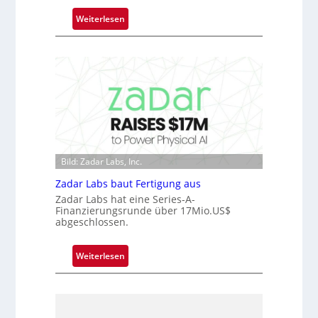
m
:
Weiterlesen
m
M
t
i
D
c
a
r
r
o
k
c
V
h
i
i
s
p
Bild: Zadar Labs, Inc.
i
p
o
l
Zadar Labs baut Fertigung aus
n
a
Zadar Labs hat eine Series-A-
Finanzierungsrunde über 17Mio.US$
n
abgeschlossen.
t
Ü
:
Weiterlesen
b
Z
e
a
r
d
n
a
a