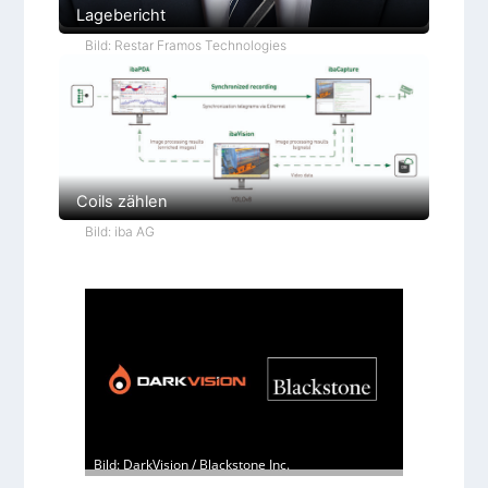
Lagebericht
Bild: Restar Framos Technologies
Coils zählen
Bild: iba AG
Bild: DarkVision / Blackstone Inc.