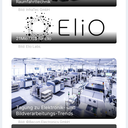
Raumfahrttechnik
Bild: InfraTec GmbH
21Mio.US$ für Elio
Bild: Elio Labs.
Tagung zu Elektronik- und
Bildverarbeitungs-Trends
Bild: ©Becom Electronics GmbH