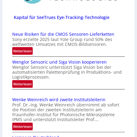
Kapital für SeeTrues Eye-Tracking-Technologie
Neue Risiken für die CMOS Sensoren-Lieferketten
Sony erzielte 2025 laut Yole Group rund 50% des
weltweiten Umsatzes mit CMOS-Bildsensoren.
:
Weiterlesen
N
Wenglor Sensoric und Siga Vision kooperieren
e
Wenglor Sensoric unterstützt Siga Vision bei der
u
automatisierten Palettenprüfung in Produktions- und
e
Logistikprozessen.
R
:
Weiterlesen
i
W
s
e
i
Wenke Weinreich wird zweite Institutsleiterin
n
k
Prof. Dr.-Ing. Wenke Weinreich übernimmt ab sofort
g
e
die Position der zweiten Institutsleiterin am
l
Fraunhofer-Institut für Photonische Mikrosysteme
n
o
IPMS und unterstützt Institutsleiter Prof.…
f
r
:
ü
Weiterlesen
S
W
r
e