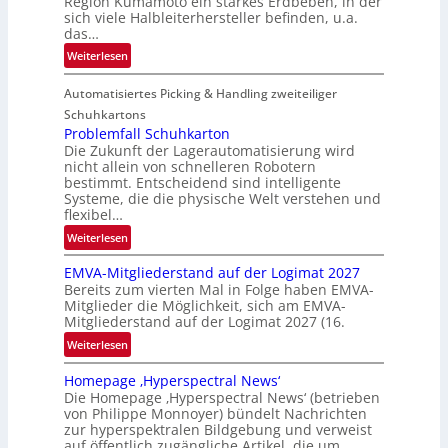
Region Kumamoto ein starkes Erdbeben, in der
z
sich viele Halbleiterhersteller befinden, u.a.
ä
das…
h
:
Weiterlesen
l
L
e
Automatisiertes Picking & Handling zweiteiliger
a
n
g
Schuhkartons
e
Problemfall Schuhkarton
Die Zukunft der Lagerautomatisierung wird
b
nicht allein von schnelleren Robotern
e
bestimmt. Entscheidend sind intelligente
r
Systeme, die die physische Welt verstehen und
i
flexibel…
c
:
Weiterlesen
h
P
t
EMVA-Mitgliederstand auf der Logimat 2027
r
Bereits zum vierten Mal in Folge haben EMVA-
o
Mitglieder die Möglichkeit, sich am EMVA-
b
Mitgliederstand auf der Logimat 2027 (16.
l
:
Weiterlesen
e
E
m
Homepage ‚Hyperspectral News‘
M
f
Die Homepage ‚Hyperspectral News‘ (betrieben
V
a
von Philippe Monnoyer) bündelt Nachrichten
A
l
zur hyperspektralen Bildgebung und verweist
-
auf öffentlich zugängliche Artikel, die um
l