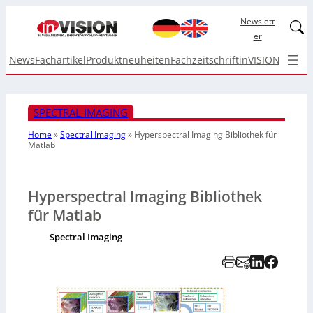
Newslett
Linked
er
News
Fachartikel
Produktneuheiten
Fachzeitschrift
inVISION Top I
SPECTRAL IMAGING
Home
»
Spectral Imaging
»
Hyperspectral Imaging Bibliothek für
Matlab
Hyperspectral Imaging Bibliothek
für Matlab
Spectral Imaging