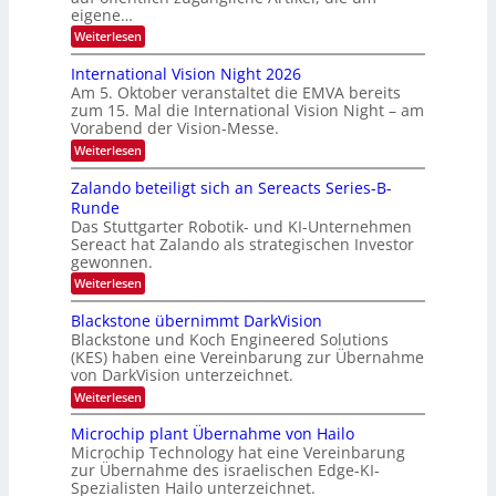
M
eigene…
S
i
:
Weiterlesen
c
H
t
h
o
International Vision Night 2026
g
u
m
Am 5. Oktober veranstaltet die EMVA bereits
l
e
h
zum 15. Mal die International Vision Night – am
p
i
k
Vorabend der Vision-Messe.
a
e
g
a
:
Weiterlesen
d
e
I
r
‚
e
n
Zalando beteiligt sich an Sereacts Series-B-
t
H
t
r
Runde
y
o
e
s
p
Das Stuttgarter Robotik- und KI-Unternehmen
r
n
e
Sereact hat Zalando als strategischen Investor
n
t
r
a
gewonnen.
a
s
t
:
Weiterlesen
p
n
i
Z
e
o
d
a
c
Blackstone übernimmt DarkVision
n
a
l
t
a
Blackstone und Koch Engineered Solutions
a
r
u
l
(KES) haben eine Vereinbarung zur Übernahme
n
a
V
f
von DarkVision unterzeichnet.
d
l
i
d
o
N
:
Weiterlesen
s
b
e
e
B
i
e
w
l
o
r
Microchip plant Übernahme von Hailo
t
s
a
n
Microchip Technology hat eine Vereinbarung
L
e
‘
c
N
i
zur Übernahme des israelischen Edge-KI-
k
o
i
l
Spezialisten Hailo unterzeichnet.
s
g
g