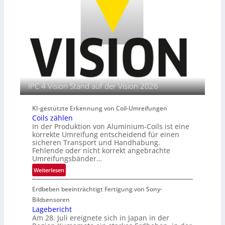
e
n
t
r
s
t
i
t
e
e
i
n
r
t
e
u
n
t
s
l
IPC 4 Vision Stand auf der Vision 2026
e
i
KI-gestützte Erkennung von Coil-Umreifungen
t
Coils zählen
e
In der Produktion von Aluminium-Coils ist eine
r
korrekte Umreifung entscheidend für einen
i
sicheren Transport und Handhabung.
n
Fehlende oder nicht korrekt angebrachte
Umreifungsbänder…
:
Weiterlesen
C
Erdbeben beeinträchtigt Fertigung von Sony-
o
i
Bildsensoren
l
Lagebericht
Am 28. Juli ereignete sich in Japan in der
s