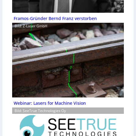
Framos-Gründer Bernd Franz verstorben
Bild: Z-Laser GmbH
Webinar: Lasers for Machine Vision
Bild: SeeTrue Technologies Oy