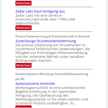
i
t
h
:
Weiterlesen
g
i
o
t
M
t
n
2
m
i
Zadar Labs baut Fertigung aus
s
e
0
c
a
i
Zadar Labs hat eine Series-A-
ü
2
r
c
t
b
Finanzierungsrunde über 17Mio.US$
6
o
h
e
abgeschlossen.
2
c
a
r
h
0
:
n
Weiterlesen
n
i
Z
S
2
i
p
a
e
m
Präzise Farberkennung & Prozesskontrolle in Echtzeit
7
p
d
r
m
l
Zuverlässige Druckmarkenerkennung
a
e
t
a
r
Die präzise Erkennung von Druckmarken in
a
D
n
L
c
zunehmend farbkritischen Anwendungen, die
a
t
a
t
Fähigkeit zur frühzeitigen Fehlervermeidung
r
Ü
b
s
k
und der autonome Betrieb unter variablen
b
s
S
V
Bedingungen machen…
e
b
e
i
r
a
r
:
Weiterlesen
s
n
u
i
Z
i
a
t
e
u
o
Kamera-basierte Werkzeug-Verschleißüberwachung
h
F
s
v
n
m
e
-
e
per ML
e
r
B
r
Automatisierte Kontrolle
v
t
-
l
Werkzeugverschleiß ist eine unerwünschte
o
i
R
ä
n
Begleiterscheinung in der spanenden
g
u
s
H
Fertigung. Die Überwachung des
u
n
s
a
n
d
Werkzeugzustands ist für einen stabilen und
i
i
g
e
g
sichereren Prozess unabdingbar. In…
l
a
e
o
:
Weiterlesen