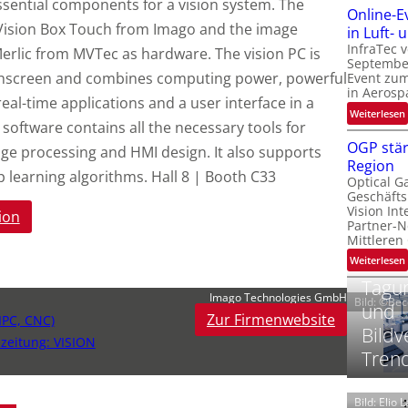
essential components for a vision system. The
Online-E
t
 Vision Box Touch from Imago and the image
‚
in Luft-
InfraTec 
erlic from MVTec as hardware. The vision PC is
September
uchscreen and combines computing power, powerful
Event zu
in Aerosp
eal-time applications and a user interface in a
t
:
Weiterlesen
oftware contains all the necessary tools for
i
OGP stär
age processing and HMI design. It also supports
Region
l
p learning algorithms. Hall 8 | Booth C33
Optical G
i
Geschäfts
l
t
Vision Int
ion
Partner-N
i
-
Mittleren
l
:
Weiterlesen
i
Tagun
Imago Technologies GmbH
Bild: ©Be
und
Zur Firmenwebsite
IPC, CNC)
t
Bildv
i
ezeitung: VISION
‘
t
Tren
t
Bild: Elio 