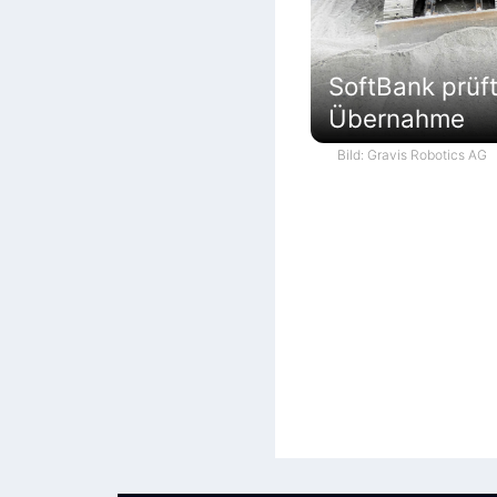
SoftBank prüf
Übernahme
Bild: Gravis Robotics AG