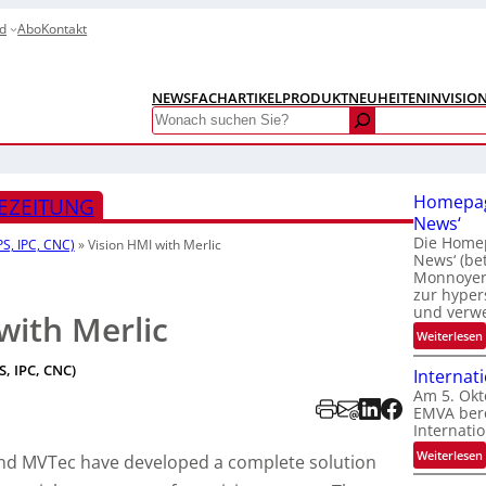
d
Abo
Kontakt
NEWS
FACHARTIKEL
PRODUKTNEUHEITEN
INVISIO
Search
Homepag
EZEITUNG
News‘
Die Homep
S, IPC, CNC)
»
Vision HMI with Merlic
News‘ (be
Monnoyer)
zur hyper
und verw
with Merlic
:
Weiterlesen
S, IPC, CNC)
Internat
Am 5. Okt
EMVA bere
Internatio
:
Weiterlesen
nd MVTec have developed a complete solution
I