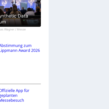
ynthetic Data
ium
as Wagner / Messe
Abstimmung zum
Lippmann Award 2026
Offizielle App für
geplanten
Messebesuch