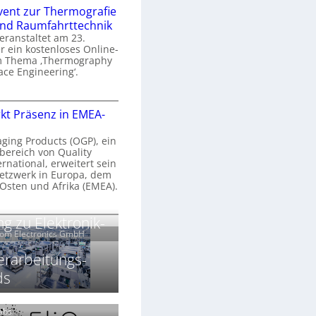
n
e
vent zur Thermografie
 und Raumfahrttechnik
e
H
veranstaltet am 23.
r
 ein kostenloses Online-
y
m Thema ‚Thermography
n
p
ace Engineering‘.
a
e
r
O
s
kt Präsenz in EMEA-
o
n
p
n
e
aging Products (OGP), ein
a
c
bereich von Quality
n
ernational, erweitert sein
V
e
r
etzwerk in Europa, dem
a
 Osten und Afrika (EMEA).
s
E
v
N
O
g zu Elektronik-
o
e
e
G
com Electronics GmbH
n
n
w
P
N
s
s
erarbeitungs-
z
ds
g
u
ä
h
r
r
T
k
Labs.
2
h