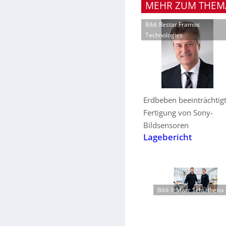
MEHR ZUM THEM
Bild: Restar Framos
Technologies
Erdbeben beeinträchtig
Fertigung von Sony-
Bildsensoren
Lagebericht
Bild: ©Marc Schultheiss