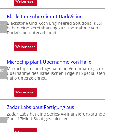
:
Weiterlesen
Z
f
a
Blackstone übernimmt DarkVision
l
Blackstone und Koch Engineered Solutions (KES)
tone
a
haben eine Vereinbarung zur Übernahme von
t
n
DarkVision unterzeichnet.
t
d
o
:
Weiterlesen
b
B
e
l
Microchip plant Übernahme von Hailo
t
i
a
Microchip Technology hat eine Vereinbarung zur
e
ogy
c
Übernahme des israelischen Edge-KI-Spezialisten
i
k
Hailo unterzeichnet.
l
s
i
t
:
Weiterlesen
g
o
M
t
n
i
s
Zadar Labs baut Fertigung aus
e
c
i
Zadar Labs hat eine Series-A-Finanzierungsrunde
ü
r
über 17Mio.US$ abgeschlossen.
c
b
o
h
e
c
a