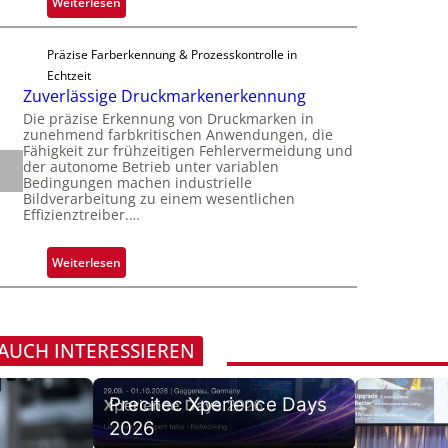
:
Weiterlesen
r
h
n
Z
n
i
S
a
i
p
Präzise Farberkennung & Prozesskontrolle in
e
d
m
p
Echtzeit
r
a
m
Zuverlässige Druckmarkenerkennung
l
e
r
t
a
Die präzise Erkennung von Druckmarken in
a
L
D
zunehmend farbkritischen Anwendungen, die
n
c
a
Fähigkeit zur frühzeitigen Fehlervermeidung und
a
t
t
der autonome Betrieb unter variablen
b
r
Ü
Bedingungen machen industrielle
s
s
k
Bildverarbeitung zu einem wesentlichen
b
S
b
Effizienztreiber.…
V
e
e
a
i
r
r
u
s
:
Weiterlesen
n
i
t
i
Z
a
e
F
o
u
h
s
e
n
v
m
-
r
e
 AUCH INTERESSIEREN
e
B
t
r
v
-
i
l
o
R
g
Precitec Xperience Days
ä
n
u
u
2026
s
H
n
n