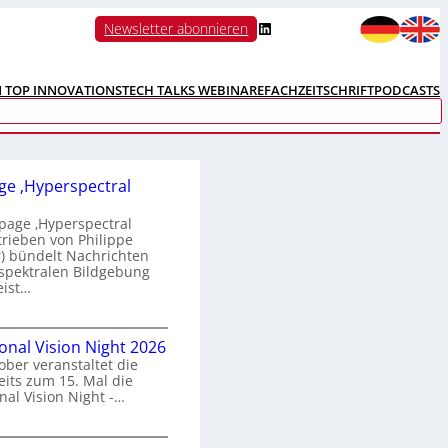
LinkedIn
Newsletter abonnieren
N TOP INNOVATIONS
TECH TALKS WEBINARE
FACHZEITSCHRIFT
PODCASTS
e ‚Hyperspectral
age ‚Hyperspectral
trieben von Philippe
 bündelt Nachrichten
spektralen Bildgebung
eist…
H
ional Vision Night 2026
o
ober veranstaltet die
m
its zum 15. Mal die
e
nal Vision Night -…
p
a
g