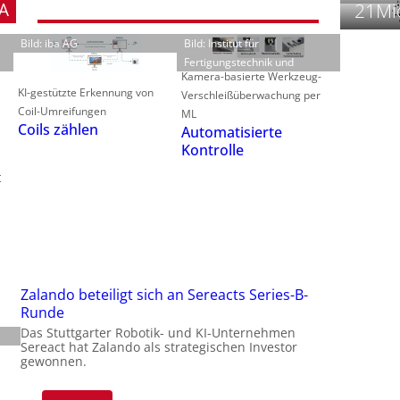
21Mio
A
t
Bild: iba AG
Bild: Institut für
Fertigungstechnik und
Kamera-basierte Werkzeug-
KI-gestützte Erkennung von
Verschleißüberwachung per
Coil-Umreifungen
ML
Coils zählen
Automatisierte
f
i
Kontrolle
i
t
i
-
f
t
-
Zalando beteiligt sich an Sereacts Series-B-
Runde
i
Das Stuttgarter Robotik- und KI-Unternehmen
Sereact hat Zalando als strategischen Investor
gewonnen.