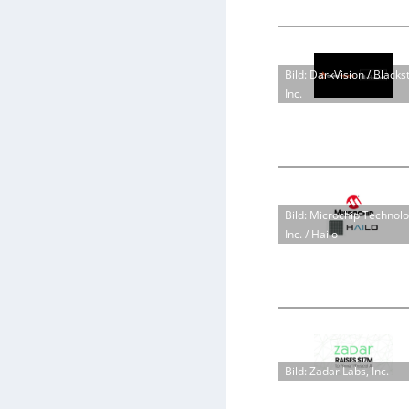
Bild: DarkVision / Blacks
Inc.
Bild: Microchip Technol
Inc. / Hailo
Bild: Zadar Labs, Inc.