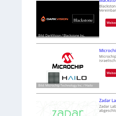
Blackst
Blackston
Vereinba
Weite
Bild: DarkVision / Blackstone Inc.
Microch
Microchi
israelisc
Weite
Bild: Microchip Technology Inc. / Hailo
Zadar La
Zadar Lab
abgeschl