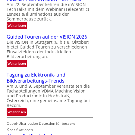
Am 22. September kehren die inVISION
b
TechTalks mit dem Webinar (Telecentric)
e
Lenses & Illuminations aus der
g
Sommerpause zurück.
r
:
Weiterlesen
e
R
n
Guided Touren auf der VISION 2026
ü
z
Die VISION in Stuttgart (6. bis 8. Oktober)
c
t
bietet Guided Touren zu verschiedenen
k
e
Einsatzfeldern der industriellen
k
Bildverarbeitung an.
M
e
ö
:
Weiterlesen
h
g
G
r
l
Tagung zu Elektronik- und
u
d
i
Bildverarbeitungs-Trends
i
e
c
Am 8. und 9. September veranstalten die
d
r
Fachabteilungen VDMA Machine Vision
h
e
i
und Productronic in Hochstraß,
k
d
n
Österreich, eine gemeinsame Tagung bei
e
T
Becom.
V
i
o
I
:
Weiterlesen
t
u
S
T
e
r
I
Out-of-Distribution Detection für bessere
a
n
e
O
g
Klassifikationen
n
N
u