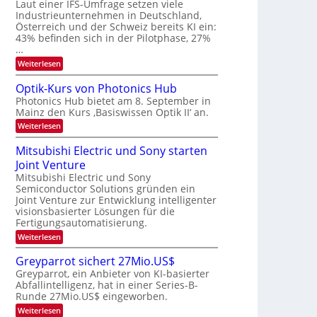
W
Laut einer IFS-Umfrage setzen viele
t
e
E
a
Industrieunternehmen in Deutschland,
r
-
r
Österreich und der Schweiz bereits KI ein:
H
a
k
43% befinden sich in der Pilotphase, 27%
e
e
r
…
r
s
b
a
:
Weiterlesen
W
e
e
K
a
u
I
c
i
Optik-Kurs von Photonics Hub
s
-
h
t
Photonics Hub bietet am 8. September in
-
E
s
S
Mainz den Kurs ‚Basiswissen Optik II‘ an.
i
u
t
e
n
u
:
Weiterlesen
n
m
s
m
O
g
i
a
i
p
Mitsubishi Electric und Sony starten
n
t
m
s
t
a
z
Joint Venture
e
i
-
r
n
r
k
Mitsubishi Electric und Sony
T
i
s
-
Semiconductor Solutions gründen ein
m
t
r
K
Joint Venture zur Entwicklung intelligenter
m
e
u
e
visionsbasierter Lösungen für die
t
n
r
n
i
Fertigungsautomatisierung.
H
s
n
a
d
v
:
Weiterlesen
d
l
o
M
s
e
b
n
i
Greyparrot sichert 27Mio.US$
r
j
P
t
D
a
Greyparrot, ein Anbieter von KI-basierter
h
s
A
h
o
Abfallintelligenz, hat in einer Series-B-
u
C
r
t
Runde 27Mio.US$ eingeworben.
b
H
o
i
:
-
Weiterlesen
n
s