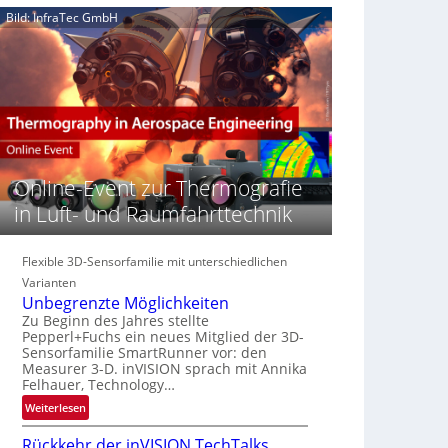
e
n
n
Bild: InfraTec GmbH
‚
S
z
H
e
i
y
r
n
p
e
E
e
a
M
r
c
E
s
t
A
p
s
-
e
Online-Event zur Thermografie
S
R
c
e
e
in Luft- und Raumfahrttechnik
t
r
g
r
i
i
a
e
o
Flexible 3D-Sensorfamilie mit unterschiedlichen
l
s
n
Varianten
N
-
Unbegrenzte Möglichkeiten
e
B
Zu Beginn des Jahres stellte
w
Pepperl+Fuchs ein neues Mitglied der 3D-
-
s
Sensorfamilie SmartRunner vor: den
R
Measurer 3-D. inVISION sprach mit Annika
‘
u
Felhauer, Technology…
n
:
Weiterlesen
d
U
e
Rückkehr der inVISION TechTalks
n