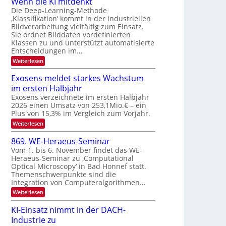
Wenn die KI mitdenkt
a
T
n
Die Deep-Learning-Methode
u
‚Klassifikation‘ kommt in der industriellen
e
g
f
Bildverarbeitung vielfältig zum Einsatz.
c
z
d
Sie ordnet Bilddaten vordefinierten
h
u
Klassen zu und unterstützt automatisierte
e
T
E
Entscheidungen im…
r
a
l
:
Weiterlesen
V
l
e
W
I
e
k
k
Exosens meldet starkes Wachstum
S
n
s
t
im ersten Halbjahr
n
I
r
d
Exosens verzeichnete im ersten Halbjahr
O
i
2026 einen Umsatz von 253,1Mio.€ – ein
o
e
N
Plus von 15,3% im Vergleich zum Vorjahr.
n
K
2
:
Weiterlesen
I
i
0
E
m
k
x
i
2
869. WE-Heraeus-Seminar
-
o
t
6
Vom 1. bis 6. November findet das WE-
s
d
u
Heraeus-Seminar zu ‚Computational
e
e
n
Optical Microscopy‘ in Bad Honnef statt.
n
n
d
s
k
Themenschwerpunkte sind die
m
t
Integration von Computeralgorithmen…
B
e
i
:
Weiterlesen
l
8
d
l
6
e
KI-Einsatz nimmt in der DACH-
d
9
t
Industrie zu
v
.
s