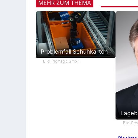
MEHR ZUM THEMA
Problemfall Schuhkarton
Bild: .Nomagic GmbH
Lageb
Bild: Re