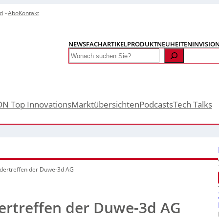
d
Abo
Kontakt
NEWS
FACHARTIKEL
PRODUKTNEUHEITEN
INVISIO
Search
ON Top Innovations
Marktübersichten
Podcasts
Tech Talks
dertreffen der Duwe-3d AG
ertreffen der Duwe-3d AG