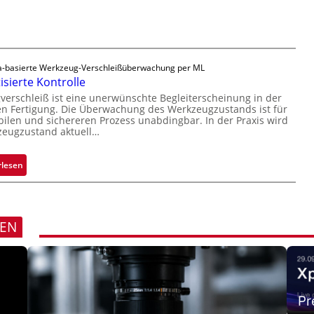
s
l
n
i
o
g
g
a
e
u
D
-basierte Werkzeug-Verschleißüberwachung per ML
s
r
sierte Kontrolle
u
erschleiß ist eine unerwünschte Begleiterscheinung in der
c
n Fertigung. Die Überwachung des Werkzeugzustands ist für
k
bilen und sichereren Prozess unabdingbar. In der Praxis wird
zeugzustand aktuell…
m
a
r
:
rlesen
k
A
e
u
n
t
e
o
REN
r
m
k
a
e
t
n
i
n
s
Pr
u
i