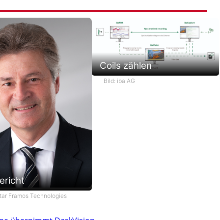
Coils zählen
Bild: iba AG
ericht
star Framos Technologies