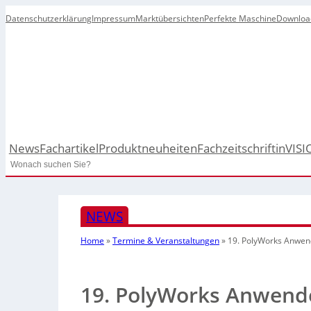
Datenschutzerklärung
Impressum
Marktübersichten
Perfekte Maschine
Downloa
News
Fachartikel
Produktneuheiten
Fachzeitschrift
inVISI
Search
NEWS
Home
»
Termine & Veranstaltungen
»
19. PolyWorks Anwen
19. PolyWorks Anwend