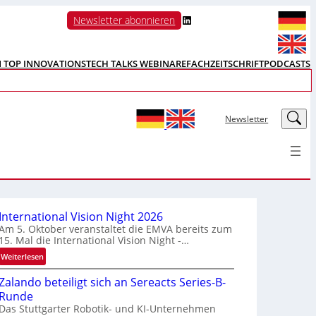
LinkedIn
Newsletter abonnieren
N TOP INNOVATIONS
TECH TALKS WEBINARE
FACHZEITSCHRIFT
PODCASTS
LinkedIn
Newsletter
International Vision Night 2026
Am 5. Oktober veranstaltet die EMVA bereits zum
15. Mal die International Vision Night -…
:
Weiterlesen
I
Zalando beteiligt sich an Sereacts Series-B-
n
Runde
t
Das Stuttgarter Robotik- und KI-Unternehmen
e