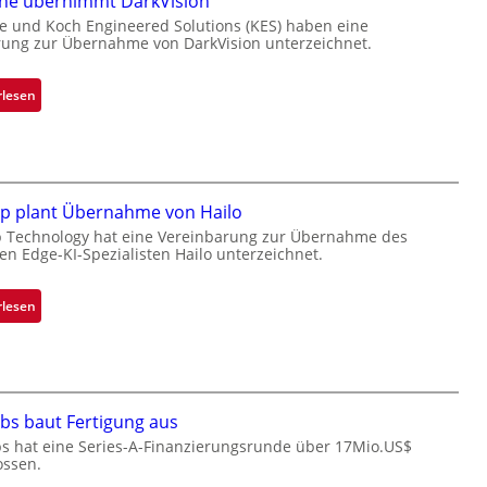
one übernimmt DarkVision
e und Koch Engineered Solutions (KES) haben eine
rung zur Übernahme von DarkVision unterzeichnet.
:
rlesen
B
l
a
c
k
ip plant Übernahme von Hailo
s
p Technology hat eine Vereinbarung zur Übernahme des
hen Edge-KI-Spezialisten Hailo unterzeichnet.
t
o
n
:
rlesen
e
M
ü
i
b
c
e
r
r
bs baut Fertigung aus
o
n
c
s hat eine Series-A-Finanzierungsrunde über 17Mio.US$
i
ossen.
h
m