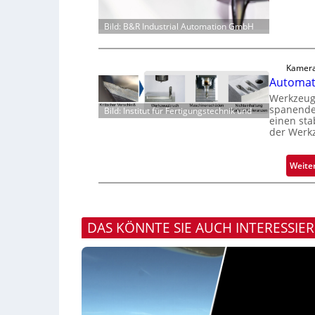
Bild: B&R Industrial Automation GmbH
Kamera
Automati
Werkzeugv
spanende
Bild: Institut für Fertigungstechnik und
einen sta
der Werk
Weite
DAS KÖNNTE SIE AUCH INTERESSIE