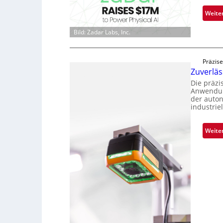
Weite
Bild: Zadar Labs, Inc.
Präzise
Zuverlä
Die präz
Anwendun
der auto
industrie
Weite