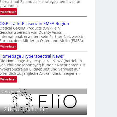
Sereact hat Zalando als strategischen Investor
r
gewonnen.
n
:
Weiterlesen
a
Z
t
a
i
OGP stärkt Präsenz in EMEA-Region
l
o
Optical Gaging Products (OGP), ein
a
Geschäftsbereich von Quality Vision
n
International, erweitert sein Partner-Netzwerk in
n
a
Europa, dem Mittleren Osten und Afrika (EMEA).
d
l
o
:
Weiterlesen
V
b
O
i
Homepage ‚Hyperspectral News‘
e
G
s
Die Homepage ‚Hyperspectral News‘ (betrieben
t
P
i
von Philippe Monnoyer) bündelt Nachrichten zur
e
s
o
hyperspektralen Bildgebung und verweist auf
i
t
n
öffentlich zugängliche Artikel, die um eigene…
l
ä
N
:
Weiterlesen
i
r
i
H
g
k
g
o
t
t
Bild: Elio Labs.
h
m
s
P
t
e
i
r
2
p
c
ä
0
21Mio.US$ für Elio
a
h
s
2
g
a
e
6