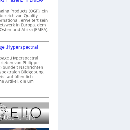
kt Präsenz in EMEA-
n
a
aging Products (OGP), ein
a
n
bereich von Quality
ernational, erweitert sein
d
V
etzwerk in Europa, dem
o
 Osten und Afrika (EMEA).
b
s
e
O
o
e ‚Hyperspectral
G
e
n
P
N
age ‚Hyperspectral
s
trieben von Philippe
g
 bündelt Nachrichten
ä
g
spektralen Bildgebung
h
r
st auf öffentlich
k
s
he Artikel, die um
2
0
P
c
2
r
h
H
6
ä
a
o
Labs.
s
n
m
e
S
e
.US$ für Elio
n
e
p
z
r
a