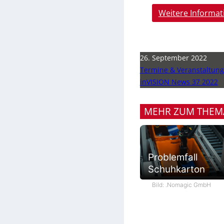
Weitere Informat
26. September 2022
Termine & Veranstaltun
inVISION News 37 2022
MEHR ZUM THEM
Problemfall
Schuhkarton
Bild: .Nomagic GmbH