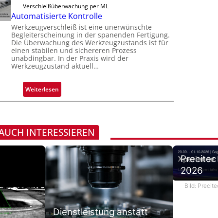
i
Verschleißüberwachung per ML
o
l
g
Automatisierte Kontrolle
n
ä
u
Werkzeugverschleiß ist eine unerwünschte
H
s
n
Begleiterscheinung in der spanenden Fertigung.
a
s
Die Überwachung des Werkzeugzustands ist für
g
i
i
einen stabilen und sichereren Prozess
a
l
unabdingbar. In der Praxis wird der
g
u
Werkzeugzustand aktuell…
o
e
s
D
:
Weiterlesen
r
A
u
u
c
t
k
o
 AUCH INTERESSIEREN
m
m
a
a
r
Precitec
t
k
2026
i
e
s
n
Bild: Preci
i
e
e
r
Dienstleistung anstatt
r
k