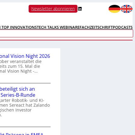
LinkedIn
Newsletter abonnieren
N TOP INNOVATIONS
TECH TALKS WEBINARE
FACHZEITSCHRIFT
PODCASTS
ional Vision Night 2026
ober veranstaltet die
its zum 15. Mal die
nal Vision Night -…
eteiligt sich an
n
 Series-B-Runde
arter Robotik- und KI-
e
men Sereact hat Zalando
r
gischen Investor
n
.
a
Z
a
o