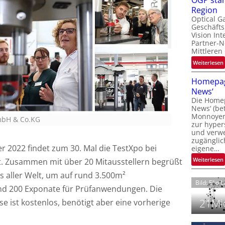
OGP stär
l
Region
Optical G
Geschäfts
l
Vision Int
Partner-N
i
Mittleren
:
Weiterlesen
i
t
Homepag
News‘
i
Die Homep
l
i
News‘ (be
t
i
Monnoyer)
GmbH & Co.KG
zur hyper
t
und verwei
t
zugänglic
r 2022 findet zum 30. Mal die TestXpo bei
eigene…
t
i
:
Weiterlesen
tt. Zusammen mit über 20 Mitausstellern begrüßt
s aller Welt, um auf rund 3.500m²
Bild: Elio 
und 200 Exponate für Prüfanwendungen. Die
21Mio
e ist kostenlos, benötigt aber eine vorherige
i