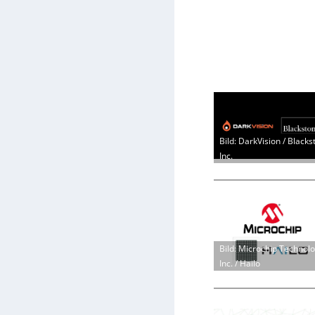
Bild: DarkVision / Blacks
Inc.
Bild: Microchip Technol
Inc. / Hailo