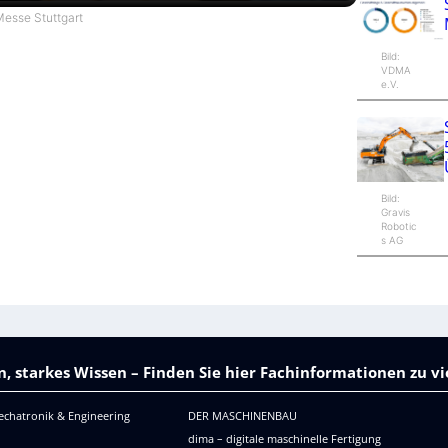
esse Stuttgart
Bild:
VDMA
e.V.
Bild:
Gravis
Robotic
s AG
, starkes Wissen – Finden Sie hier Fachinformationen zu 
echatronik & Engineering
DER MASCHINENBAU
dima – digitale maschinelle Fertigung