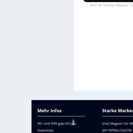
Bild: ©Thomas Wagner / M
Mehr Infos
Starke Marken
Wir sind IVW geprüft!
[me] Magazin für M
Download
dhf INTRALOGISTIK