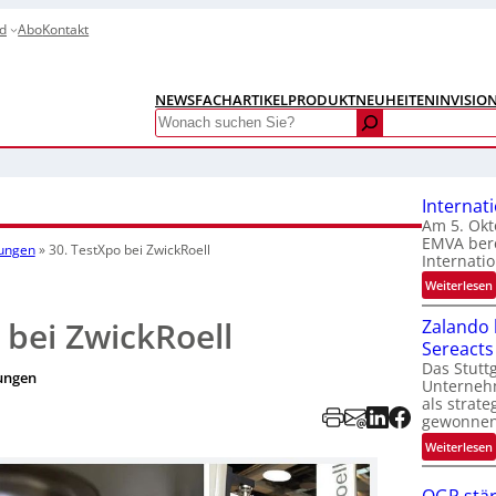
d
Abo
Kontakt
NEWS
FACHARTIKEL
PRODUKTNEUHEITEN
INVISIO
Search
Internat
Am 5. Okt
EMVA bere
tungen
»
30. TestXpo bei ZwickRoell
Internatio
:
Weiterlesen
I
 bei ZwickRoell
Zalando b
Sereacts
t
Das Stuttg
ungen
Unterneh
als strate
gewonnen
:
Weiterlesen
t
i