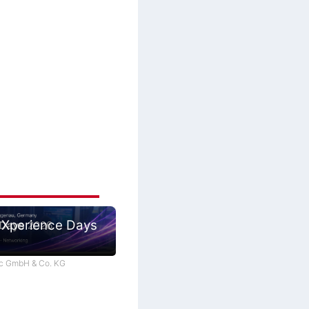
 Xperience Days
tec GmbH & Co. KG