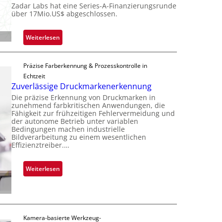
Zadar Labs hat eine Series-A-Finanzierungsrunde
ü
r
über 17Mio.US$ abgeschlossen.
b
o
e
c
:
Weiterlesen
r
h
Z
n
i
a
i
p
Präzise Farberkennung & Prozesskontrolle in
d
m
p
Echtzeit
a
m
l
Zuverlässige Druckmarkenerkennung
r
t
a
Die präzise Erkennung von Druckmarken in
L
D
n
zunehmend farbkritischen Anwendungen, die
a
a
Fähigkeit zur frühzeitigen Fehlervermeidung und
t
b
der autonome Betrieb unter variablen
r
Ü
Bedingungen machen industrielle
s
k
b
Bildverarbeitung zu einem wesentlichen
b
V
Effizienztreiber.…
e
a
i
r
u
s
n
:
Weiterlesen
t
i
a
Z
F
o
h
u
e
n
m
v
r
e
e
t
Kamera-basierte Werkzeug-
v
r