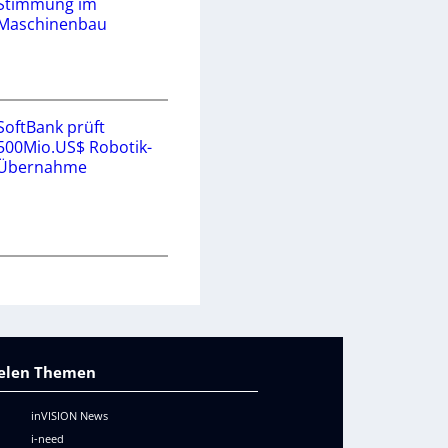
Stimmung im
Maschinenbau
SoftBank prüft
500Mio.US$ Robotik-
Übernahme
vielen Themen
inVISION News
i-need