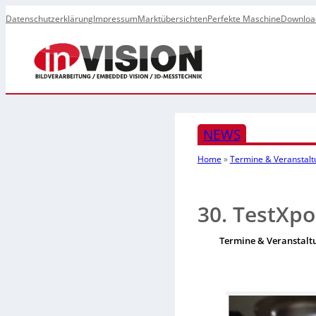
Datenschutzerklärung
Impressum
Marktübersichten
Perfekte Maschine
Downloa
NEWS
Home
»
Termine & Veranstal
30. TestXpo
Termine & Veranstalt