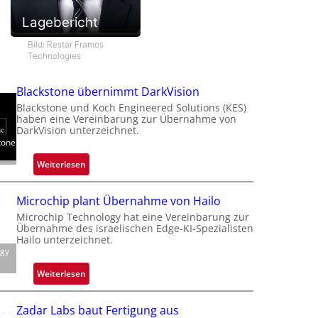
Lagebericht
Bild: Restar Framos
Technologies
Blackstone übernimmt DarkVision
Blackstone und Koch Engineered Solutions (KES)
haben eine Vereinbarung zur Übernahme von
DarkVision unterzeichnet.
tone
:
Weiterlesen
B
l
Microchip plant Übernahme von Hailo
a
Microchip Technology hat eine Vereinbarung zur
c
Übernahme des israelischen Edge-KI-Spezialisten
k
Hailo unterzeichnet.
ogy
s
t
:
Weiterlesen
o
M
n
i
Zadar Labs baut Fertigung aus
e
c