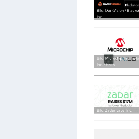
Bild: DarkVision / Blacks
Inc.
Bild: Microchip Technol
Inc. / Hailo
Bild: Zadar Labs, Inc.