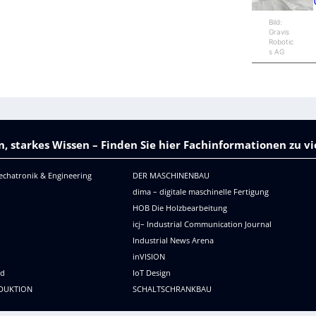
Bild:
Gravis
Robotic
s AG
, starkes Wissen – Finden Sie hier Fachinformationen zu 
echatronik & Engineering
DER MASCHINENBAU
dima – digitale maschinelle Fertigung
HOB Die Holzbearbeitung
icj– Industrial Communication Journal
Industrial News Arena
R
inVISION
ld
IoT Design
DUKTION
SCHALTSCHRANKBAU