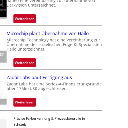
haben eine Vereinbarung zur Übernahme von
DarkVision unterzeichnet.
tone
:
Weiterlesen
B
l
Microchip plant Übernahme von Hailo
a
Microchip Technology hat eine Vereinbarung zur
c
Übernahme des israelischen Edge-KI-Spezialisten
k
Hailo unterzeichnet.
ogy
s
t
:
Weiterlesen
o
M
n
i
Zadar Labs baut Fertigung aus
e
c
Zadar Labs hat eine Series-A-Finanzierungsrunde
ü
r
über 17Mio.US$ abgeschlossen.
b
o
e
c
:
Weiterlesen
r
h
Z
n
i
a
i
p
Präzise Farberkennung & Prozesskontrolle in
d
m
p
Echtzeit
a
m