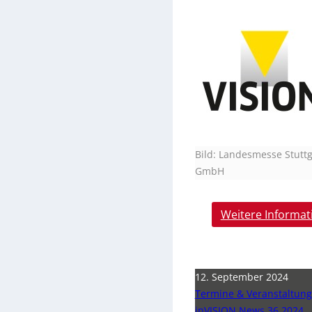
Bild: Landesmesse Stuttg
GmbH
Weitere Informat
12. September 2024
Termine & Veranstaltun
inVISION News 36 2024