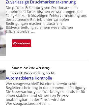
l
Zuverlässige Druckmarkenerkennung
r
t
a
Die präzise Erkennung von Druckmarken in
L
D
n
zunehmend farbkritischen Anwendungen, die
a
a
Fähigkeit zur frühzeitigen Fehlervermeidung und
t
b
der autonome Betrieb unter variablen
r
Ü
Bedingungen machen industrielle
s
k
b
Bildverarbeitung zu einem wesentlichen
b
V
Effizienztreiber.…
e
a
i
r
u
s
n
:
Weiterlesen
t
i
a
Z
F
o
h
u
e
n
m
v
r
e
e
t
Kamera-basierte Werkzeug-
v
r
i
Verschleißüberwachung per ML
o
l
g
Automatisierte Kontrolle
n
ä
u
Werkzeugverschleiß ist eine unerwünschte
H
s
n
Begleiterscheinung in der spanenden Fertigung.
a
s
Die Überwachung des Werkzeugzustands ist für
g
i
i
einen stabilen und sichereren Prozess
a
l
unabdingbar. In der Praxis wird der
g
u
Werkzeugzustand aktuell…
o
e
s
D