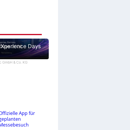
 Xperience Days
tec GmbH & Co. KG
Offizielle App für
geplanten
Messebesuch