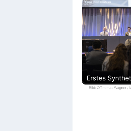
Erstes Synthe
Bild: ©Thomas Wagner / M