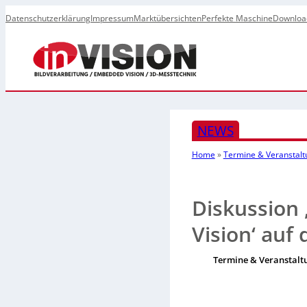
Datenschutzerklärung
Impressum
Marktübersichten
Perfekte Maschine
Downloa
NEWS
Home
»
Termine & Veranstal
Diskussion 
Vision‘ auf 
Termine & Veranstalt