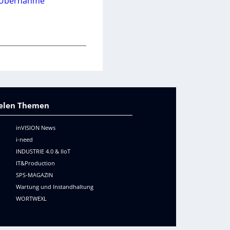
Übernahme
vielen Themen
inVISION News
i-need
INDUSTRIE 4.0 & IIoT
IT&Production
SPS-MAGAZIN
Wartung und Instandhaltung
WORTWEXL