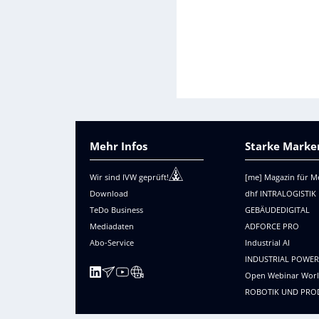
Mehr Infos
Starke Marken
Wir sind IVW geprüft!
[me] Magazin für M
Download
dhf INTRALOGISTIK
TeDo Business
GEBÄUDEDIGITAL
Mediadaten
ADFORCE PRO
Abo-Service
Industrial AI
INDUSTRIAL POWE
Open Webinar Wor
ROBOTIK UND PRO