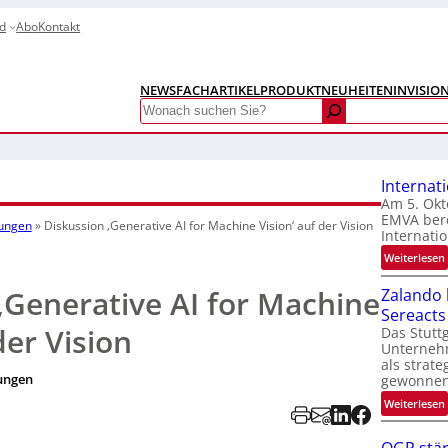
d
Abo
Kontakt
NEWS
FACHARTIKEL
PRODUKTNEUHEITEN
INVISIO
Search
Internat
Am 5. Okt
EMVA bere
tungen
»
Diskussion ‚Generative AI for Machine Vision‘ auf der Vision
Internatio
:
Weiterlesen
I
‚Generative AI for Machine
Zalando b
Sereacts
t
der Vision
Das Stuttg
Unterneh
als strate
ungen
gewonnen
:
Weiterlesen
t
i