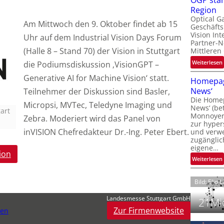
OGP stär
l
Region
Optical G
Am Mittwoch den 9. Oktober findet ab 15
Geschäfts
l
Vision Int
Uhr auf dem Industrial Vision Days Forum
Partner-N
i
(Halle 8 – Stand 70) der Vision in Stuttgart
Mittleren
:
Weiterlesen
die Podiumsdiskussion ‚VisionGPT –
i
t
Generative AI for Machine Vision‘ statt.
Homepag
News‘
Teilnehmer der Diskussion sind Basler,
i
Die Homep
l
Micropsi, MVTec, Teledyne Imaging und
i
News‘ (be
t
art
i
Monnoyer)
Zebra. Moderiert wird das Panel von
zur hyper
t
inVISION Chefredakteur Dr.-Ing. Peter Ebert.
und verwei
t
zugänglic
eigene…
t
i
ion
:
Weiterlesen
Bild: Elio 
Landesmesse Stuttgart GmbH
21Mio
Zur Firmenwebsite
gen
i