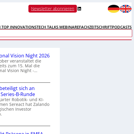
LinkedIn
Newsletter abonnieren
N TOP INNOVATIONS
TECH TALKS WEBINARE
FACHZEITSCHRIFT
PODCASTS
ional Vision Night 2026
ober veranstaltet die
its zum 15. Mal die
nal Vision Night -…
eteiligt sich an
n
 Series-B-Runde
arter Robotik- und KI-
e
men Sereact hat Zalando
r
gischen Investor
n
.
a
Z
a
o