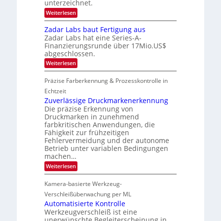
t
unterzeichnet.
t
a
t
2
o
t
:
Weiterlesen
s
0
n
M
i
2
2
e
i
c
Zadar Labs baut Fertigung aus
6
ü
0
c
h
b
Zadar Labs hat eine Series-A-
r
2
a
e
Finanzierungsrunde über 17Mio.US$
o
n
7
r
abgeschlossen.
c
S
n
h
e
:
Weiterlesen
i
i
r
Z
m
p
e
a
m
Präzise Farberkennung & Prozesskontrolle in
p
a
d
t
l
c
a
Echtzeit
D
a
t
r
a
Zuverlässige Druckmarkenerkennung
n
s
L
r
Die präzise Erkennung von
t
S
a
k
Ü
Druckmarken in zunehmend
e
b
V
b
r
farbkritischen Anwendungen, die
s
i
e
i
Fähigkeit zur frühzeitigen
b
s
r
e
a
Fehlervermeidung und der autonome
i
n
s
u
o
Betrieb unter variablen Bedingungen
a
-
t
n
machen…
h
B
F
m
-
:
Weiterlesen
e
e
R
Z
r
v
u
u
t
Kamera-basierte Werkzeug-
o
n
v
i
n
d
e
Verschleißüberwachung per ML
g
H
e
r
u
Automatisierte Kontrolle
a
l
n
Werkzeugverschleiß ist eine
i
ä
g
unerwünschte Begleiterscheinung in
l
s