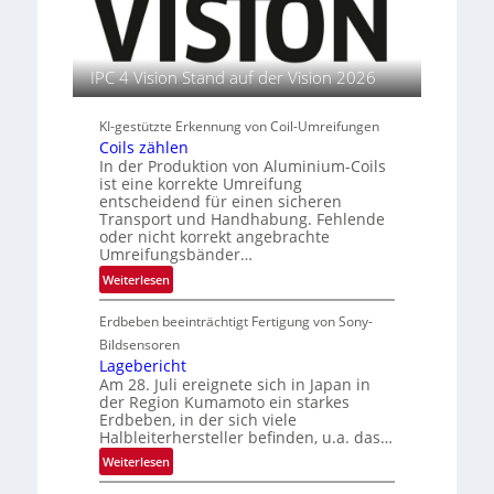
t
n
u
r
i
e
t
n
u
IPC 4 Vision Stand auf der Vision 2026
t
s
KI-gestützte Erkennung von Coil-Umreifungen
l
Coils zählen
e
In der Produktion von Aluminium-Coils
i
ist eine korrekte Umreifung
t
entscheidend für einen sicheren
e
Transport und Handhabung. Fehlende
r
oder nicht korrekt angebrachte
Umreifungsbänder…
i
n
:
Weiterlesen
C
Erdbeben beeinträchtigt Fertigung von Sony-
o
i
Bildsensoren
l
Lagebericht
Am 28. Juli ereignete sich in Japan in
s
der Region Kumamoto ein starkes
z
Erdbeben, in der sich viele
ä
Halbleiterhersteller befinden, u.a. das…
h
:
Weiterlesen
l
L
e