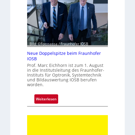
a
h
r
z
e
h
n
Bild: ©Fotosassa / Fraunhofer IOSB
t
Neue Doppelspitze beim Fraunhofer
e
IOSB
K
Prof. Marc Eichhorn ist zum 1. August
a
in die Institutsleitung des Fraunhofer-
Instituts für Optronik, Systemtechnik
m
und Bildauswertung IOSB berufen
e
worden.
r
a
:
Weiterlesen
t
N
e
e
c
u
h
e
n
D
i