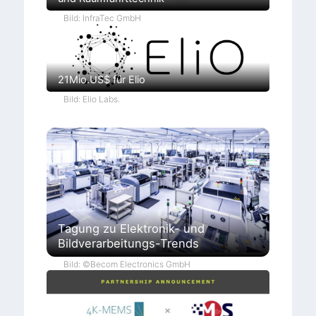
Bild: InfraTec GmbH
21Mio.US$ für Elio
Bild: Elio Labs.
Tagung zu Elektronik- und
Bildverarbeitungs-Trends
Bild: ©Becom Electronics GmbH