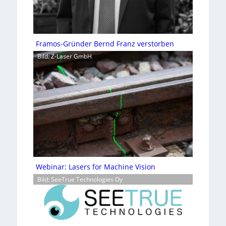
Framos-Gründer Bernd Franz verstorben
Bild: Z-Laser GmbH
Webinar: Lasers for Machine Vision
Bild: SeeTrue Technologies Oy