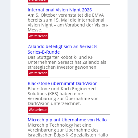
h
H
g
o
k
International Vision Night 2026
l
m
a
Am 5. Oktober veranstaltet die EMVA
e
i
bereits zum 15. Mal die International
r
p
e
Vision Night – am Vorabend der Vision-
a
t
d
Messe.
g
o
e
e
:
Weiterlesen
n
‚
I
r
H
n
Zalando beteiligt sich an Sereacts
s
y
t
p
Series-B-Runde
t
e
e
Das Stuttgarter Robotik- und KI-
r
a
r
Unternehmen Sereact hat Zalando als
n
n
s
a
strategischen Investor gewonnen.
p
d
t
e
:
Weiterlesen
i
a
c
Z
o
u
t
a
Blackstone übernimmt DarkVision
n
r
l
f
a
Blackstone und Koch Engineered
a
a
l
d
Solutions (KES) haben eine
l
n
V
Vereinbarung zur Übernahme von
N
e
d
i
e
DarkVision unterzeichnet.
o
r
s
w
b
i
:
Weiterlesen
L
s
e
o
B
‘
t
o
n
l
Microchip plant Übernahme von Hailo
e
N
g
a
i
Microchip Technology hat eine
i
c
i
l
Vereinbarung zur Übernahme des
g
k
i
m
israelischen Edge-KI-Spezialisten Hailo
h
s
g