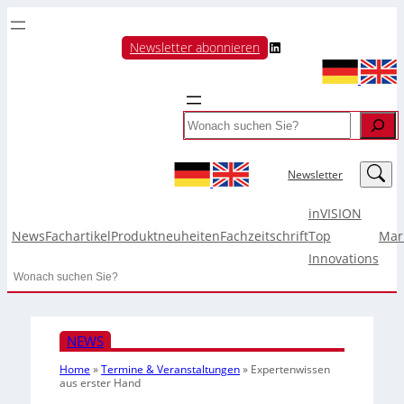
LinkedIn
Newsletter abonnieren
Search
LinkedIn
Newsletter
inVISION
News
Fachartikel
Produktneuheiten
Fachzeitschrift
Top
Mar
Innovations
Search
NEWS
Home
»
Termine & Veranstaltungen
»
Expertenwissen
aus erster Hand