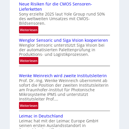
a
e
Neue Risiken für die CMOS Sensoren-
s
i
Lieferketten
s
c
Sony erzielte 2025 laut Yole Group rund 50%
des weltweiten Umsatzes mit CMOS-
u
h
Bildsensoren.
n
t
:
Weiterlesen
g
e
N
i
s
Wenglor Sensoric und Siga Vision kooperieren
e
n
P
Wenglor Sensoric unterstützt Siga Vision bei
u
C
der automatisierten Palettenprüfung in
l
e
Produktions- und Logistikprozessen.
h
u
R
:
i
Weiterlesen
s
i
W
n
b
s
e
a
i
e
Wenke Weinreich wird zweite Institutsleiterin
n
k
i
Prof. Dr.-Ing. Wenke Weinreich übernimmt ab
g
e
sofort die Position der zweiten Institutsleiterin
m
l
am Fraunhofer-Institut für Photonische
n
A
o
Mikrosysteme IPMS und unterstützt
f
u
Institutsleiter Prof.…
r
ü
f
S
:
Weiterlesen
r
e
t
W
d
n
Leimac in Deutschland
r
e
i
Leimac hat mit der Leimac Europe GmbH
s
n
a
e
seinen ersten Auslandsstandort in
o
k
C
g