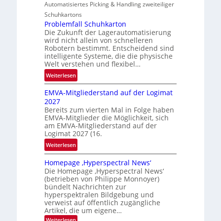
Automatisiertes Picking & Handling zweiteiliger
a
n
g
Schuhkartons
e
Problemfall Schuhkarton
Die Zukunft der Lagerautomatisierung
b
wird nicht allein von schnelleren
e
Robotern bestimmt. Entscheidend sind
r
intelligente Systeme, die die physische
i
Welt verstehen und flexibel…
c
:
Weiterlesen
h
P
t
EMVA-Mitgliederstand auf der Logimat
r
2027
o
Bereits zum vierten Mal in Folge haben
b
EMVA-Mitglieder die Möglichkeit, sich
l
am EMVA-Mitgliederstand auf der
e
Logimat 2027 (16.
m
:
Weiterlesen
f
E
a
Homepage ‚Hyperspectral News‘
M
l
Die Homepage ‚Hyperspectral News‘
V
l
(betrieben von Philippe Monnoyer)
A
bündelt Nachrichten zur
S
-
hyperspektralen Bildgebung und
c
M
verweist auf öffentlich zugängliche
h
Artikel, die um eigene…
i
u
t
:
Weiterlesen