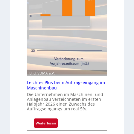
n
m
a
z
m
w
i
e
c
i
s
t
e
e
r
n
ö
Q
f
u
f
a
n
Bild: VDMA e.V.
r
e
t
Leichtes Plus beim Auftragseingang im
t
a
Maschinenbau
N
l
Die Unternehmen im Maschinen- und
i
Anlagenbau verzeichneten im ersten
e
Halbjahr 2026 einen Zuwachs des
Auftragseingangs um real 5%.
d
e
r
:
Weiterlesen
l
L