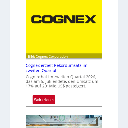
o
k
p
p
e
l
s
p
i
t
z
Bild: Cognex Corporation
e
Cognex erzielt Rekordumsatz im
b
zweiten Quartal
e
Cognex hat im zweiten Quartal 2026,
i
das am 5. Juli endete, den Umsatz um
17% auf 291Mio.US$ gesteigert.
m
F
r
:
Weiterlesen
a
C
u
o
n
g
h
n
o