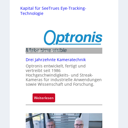
Kapital für SeeTrues Eye-Tracking-
Technologie
Bild: Optronis GmbH
Drei Jahrzehnte Kameratechnik
Optronis entwickelt, fertigt und
vertreibt seit 1986
Hochgeschwindigkeits- und Streak-
Kameras für industrielle Anwendungen
sowie Wissenschaft und Forschung.
:
Weiterlesen
D
r
e
i
J