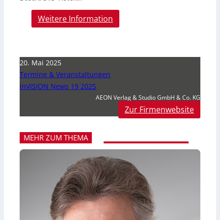
Weitere Information
20. Mai 2025
Termine & Veranstaltungen
inVISION News 19 2025
AEON Verlag & Studio GmbH & Co. KG
Zur Firmenwebsite
MEHR ZUM THEMA