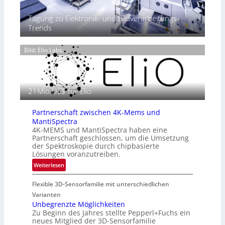
r
2
e
ä
0
Tagung zu Elektronik- und Bildverarbeitungs-
r
s
2
Trends
m
e
6
o
n
g
Bild: Elio Labs.
z
r
i
a
n
f
E
i
21Mio.US$ für Elio
M
e
E
i
A
Partnerschaft zwischen 4K-Mems und
n
-
MantiSpectra
L
R
4K-MEMS und MantiSpectra haben eine
u
Partnerschaft geschlossen, um die Umsetzung
e
f
der Spektroskopie durch chipbasierte
g
t
Lösungen voranzutreiben.
i
-
:
Weiterlesen
o
u
P
n
n
Flexible 3D-Sensorfamilie mit unterschiedlichen
a
d
r
Varianten
R
t
Unbegrenzte Möglichkeiten
a
Zu Beginn des Jahres stellte Pepperl+Fuchs ein
n
u
neues Mitglied der 3D-Sensorfamilie
e