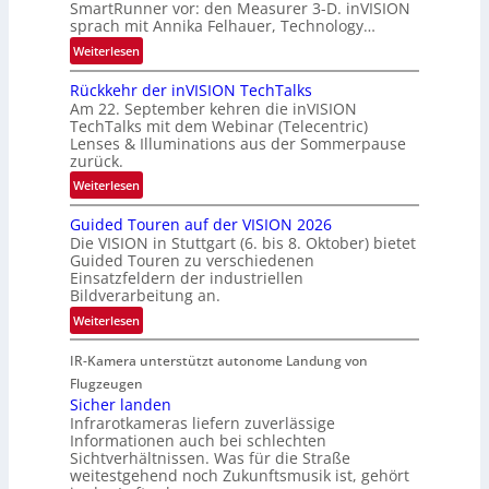
SmartRunner vor: den Measurer 3-D. inVISION
m
r
sprach mit Annika Felhauer, Technology…
f
s
a
:
Weiterlesen
c
h
U
h
Rückkehr der inVISION TechTalks
r
n
a
Am 22. September kehren die inVISION
t
b
f
TechTalks mit dem Webinar (Telecentric)
t
e
t
Lenses & Illuminations aus der Sommerpause
e
g
zurück.
z
c
r
w
:
Weiterlesen
h
e
i
R
n
n
s
Guided Touren auf der VISION 2026
ü
i
z
Die VISION in Stuttgart (6. bis 8. Oktober) bietet
c
c
k
t
Guided Touren zu verschiedenen
h
k
Einsatzfeldern der industriellen
e
e
k
Bildverarbeitung an.
M
n
e
:
ö
Weiterlesen
4
h
G
g
K
r
IR-Kamera unterstützt autonome Landung von
u
l
-
d
i
i
Flugzeugen
M
e
d
c
Sicher landen
e
r
Infrarotkameras liefern zuverlässige
e
h
m
i
Informationen auch bei schlechten
d
k
s
n
Sichtverhältnissen. Was für die Straße
T
e
u
weitestgehend noch Zukunftsmusik ist, gehört
V
o
i