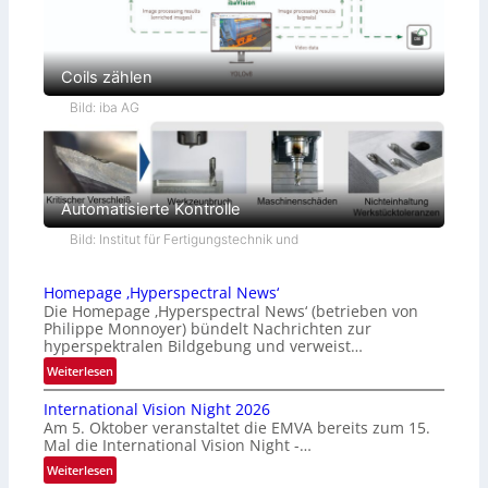
Coils zählen
Bild: iba AG
Automatisierte Kontrolle
Bild: Institut für Fertigungstechnik und
Homepage ‚Hyperspectral News‘
Die Homepage ‚Hyperspectral News‘ (betrieben von
Philippe Monnoyer) bündelt Nachrichten zur
hyperspektralen Bildgebung und verweist…
:
Weiterlesen
H
International Vision Night 2026
o
Am 5. Oktober veranstaltet die EMVA bereits zum 15.
m
Mal die International Vision Night -…
e
:
Weiterlesen
p