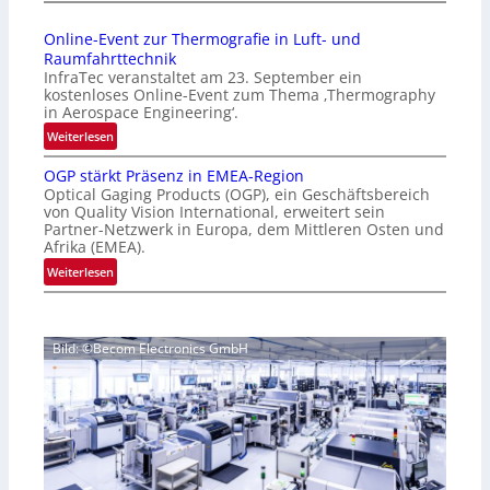
I
a
n
g
Online-Event zur Thermografie in Luft- und
t
e
Raumfahrttechnik
e
‚
InfraTec veranstaltet am 23. September ein
r
H
kostenloses Online-Event zum Thema ‚Thermography
n
y
in Aerospace Engineering‘.
a
p
:
Weiterlesen
t
e
O
i
r
OGP stärkt Präsenz in EMEA-Region
n
o
Optical Gaging Products (OGP), ein Geschäftsbereich
s
l
n
von Quality Vision International, erweitert sein
p
i
Partner-Netzwerk in Europa, dem Mittleren Osten und
a
e
n
Afrika (EMEA).
l
c
e
:
Weiterlesen
V
t
-
O
i
r
E
G
s
a
v
P
i
l
e
Bild: ©Becom Electronics GmbH
s
o
N
n
t
n
e
t
ä
N
w
z
r
i
s
u
k
g
‘
r
t
h
T
P
t
h