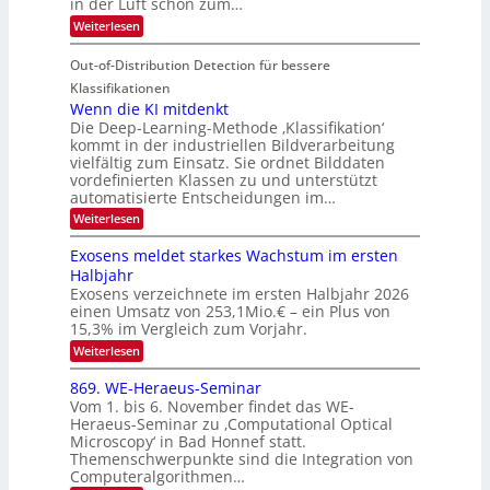
in der Luft schon zum…
n
I
u
t
d
:
Weiterlesen
S
r
e
S
M
I
i
e
n
Out-of-Distribution Detection für bessere
a
O
c
n
n
h
Klassifikationen
N
a
e
t
Wenn die KI mitdenkt
T
r
u
Die Deep-Learning-Methode ‚Klassifikation‘
i
e
l
f
kommt in der industriellen Bildverarbeitung
a
S
c
vielfältig zum Einsatz. Sie ordnet Bilddaten
d
n
p
h
vordefinierten Klassen zu und unterstützt
d
e
e
e
T
automatisierte Entscheidungen im…
r
n
c
a
:
Weiterlesen
V
t
W
l
I
e
r
Exosens meldet starkes Wachstum im ersten
k
n
S
a
Halbjahr
s
n
I
Exosens verzeichnete im ersten Halbjahr 2026
d
O
einen Umsatz von 253,1Mio.€ – ein Plus von
i
e
15,3% im Vergleich zum Vorjahr.
N
K
2
:
Weiterlesen
I
E
0
m
x
869. WE-Heraeus-Seminar
i
2
o
t
Vom 1. bis 6. November findet das WE-
s
6
d
Heraeus-Seminar zu ‚Computational Optical
e
e
Microscopy‘ in Bad Honnef statt.
n
n
Themenschwerpunkte sind die Integration von
s
k
m
Computeralgorithmen…
t
e