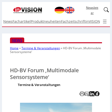
Newslett
Linked
er
News
Fachartikel
Produktneuheiten
Fachzeitschrift
inVISION Top I
NEWS
Home
»
Termine & Veranstaltungen
»
HD-BV Forum ‚Multimodale
Sensorsysteme‘
HD-BV Forum ‚Multimodale
Sensorsysteme‘
Termine & Veranstaltungen