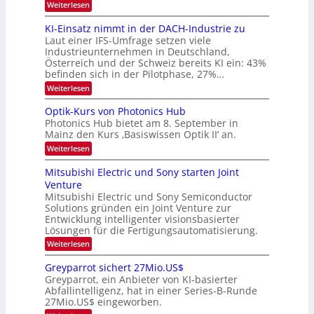
:
Weiterlesen
l
8
d
6
KI-Einsatz nimmt in der DACH-Industrie zu
e
9
t
Laut einer IFS-Umfrage setzen viele
.
s
Industrieunternehmen in Deutschland,
W
t
Österreich und der Schweiz bereits KI ein: 43%
E
a
befinden sich in der Pilotphase, 27%…
-
r
H
k
:
Weiterlesen
e
e
K
r
s
I
Optik-Kurs von Photonics Hub
a
W
-
e
Photonics Hub bietet am 8. September in
a
E
u
Mainz den Kurs ‚Basiswissen Optik II‘ an.
c
i
s
h
n
:
Weiterlesen
-
s
s
O
S
t
a
p
Mitsubishi Electric und Sony starten Joint
e
u
t
t
m
Venture
m
z
i
i
i
n
Mitsubishi Electric und Sony Semiconductor
k
n
m
i
Solutions gründen ein Joint Venture zur
-
a
e
m
K
Entwicklung intelligenter visionsbasierter
r
r
m
u
Lösungen für die Fertigungsautomatisierung.
s
t
r
:
t
Weiterlesen
i
s
M
e
n
v
i
n
d
o
Greyparrot sichert 27Mio.US$
t
H
e
n
Greyparrot, ein Anbieter von KI-basierter
s
a
r
P
Abfallintelligenz, hat in einer Series-B-Runde
u
l
D
h
27Mio.US$ eingeworben.
b
b
A
o
i
j
C