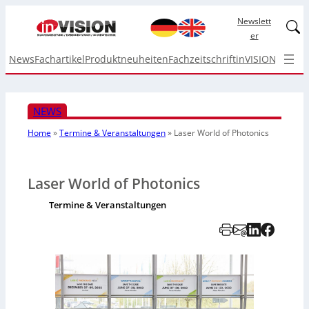
Newslett
Linked
er
News
Fachartikel
Produktneuheiten
Fachzeitschrift
inVISION Top I
NEWS
Home
»
Termine & Veranstaltungen
»
Laser World of Photonics
Laser World of Photonics
Termine & Veranstaltungen