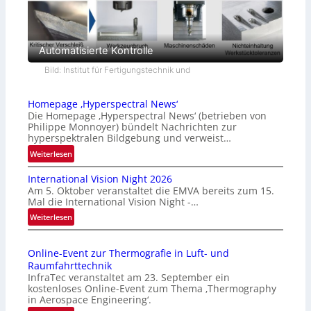
Automatisierte Kontrolle
Bild: Institut für Fertigungstechnik und
Homepage ‚Hyperspectral News‘
Die Homepage ‚Hyperspectral News‘ (betrieben von
Philippe Monnoyer) bündelt Nachrichten zur
hyperspektralen Bildgebung und verweist…
:
Weiterlesen
H
International Vision Night 2026
o
Am 5. Oktober veranstaltet die EMVA bereits zum 15.
m
Mal die International Vision Night -…
e
:
Weiterlesen
p
I
a
n
g
Online-Event zur Thermografie in Luft- und
t
e
Raumfahrttechnik
e
‚
InfraTec veranstaltet am 23. September ein
r
H
kostenloses Online-Event zum Thema ‚Thermography
n
y
in Aerospace Engineering‘.
a