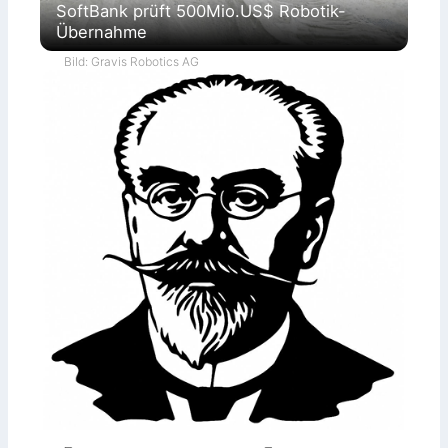
SoftBank prüft 500Mio.US$ Robotik-
Übernahme
Bild: Gravis Robotics AG