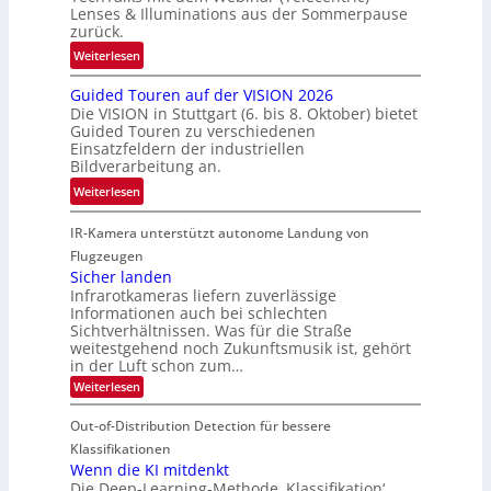
t
e
t
Lenses & Illuminations aus der Sommerpause
e
g
zurück.
z
c
r
w
:
Weiterlesen
h
e
i
R
n
n
s
Guided Touren auf der VISION 2026
ü
i
z
Die VISION in Stuttgart (6. bis 8. Oktober) bietet
c
c
k
t
Guided Touren zu verschiedenen
h
k
Einsatzfeldern der industriellen
e
e
k
Bildverarbeitung an.
M
n
e
:
ö
Weiterlesen
4
h
G
g
K
r
IR-Kamera unterstützt autonome Landung von
u
l
-
d
i
i
Flugzeugen
M
e
d
c
Sicher landen
e
r
Infrarotkameras liefern zuverlässige
e
h
m
i
Informationen auch bei schlechten
d
k
s
n
Sichtverhältnissen. Was für die Straße
T
e
u
weitestgehend noch Zukunftsmusik ist, gehört
V
o
i
in der Luft schon zum…
n
I
u
t
d
:
Weiterlesen
S
r
e
S
M
I
i
e
n
Out-of-Distribution Detection für bessere
a
O
c
n
n
h
Klassifikationen
N
a
e
t
Wenn die KI mitdenkt
T
r
u
Die Deep-Learning-Methode ‚Klassifikation‘
i