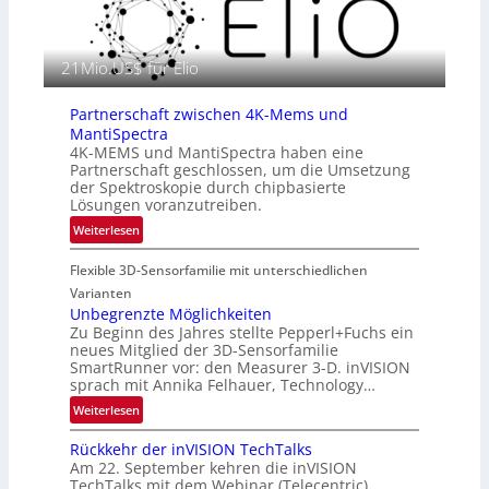
i
a
n
f
E
i
21Mio.US$ für Elio
M
e
E
i
A
Partnerschaft zwischen 4K-Mems und
n
-
MantiSpectra
L
R
4K-MEMS und MantiSpectra haben eine
u
Partnerschaft geschlossen, um die Umsetzung
e
f
der Spektroskopie durch chipbasierte
g
t
Lösungen voranzutreiben.
i
-
:
Weiterlesen
o
u
P
n
n
Flexible 3D-Sensorfamilie mit unterschiedlichen
a
d
r
Varianten
R
t
Unbegrenzte Möglichkeiten
a
Zu Beginn des Jahres stellte Pepperl+Fuchs ein
n
u
neues Mitglied der 3D-Sensorfamilie
e
SmartRunner vor: den Measurer 3-D. inVISION
m
r
sprach mit Annika Felhauer, Technology…
f
s
a
:
Weiterlesen
c
h
U
h
Rückkehr der inVISION TechTalks
r
n
a
Am 22. September kehren die inVISION
t
b
f
TechTalks mit dem Webinar (Telecentric)