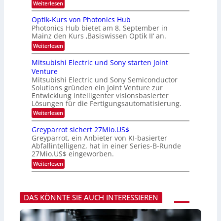
k
:
Weiterlesen
e
e
K
r
s
I
Optik-Kurs von Photonics Hub
a
W
-
e
Photonics Hub bietet am 8. September in
a
E
u
Mainz den Kurs ‚Basiswissen Optik II‘ an.
c
i
s
h
n
:
Weiterlesen
-
s
s
O
S
t
a
p
Mitsubishi Electric und Sony starten Joint
e
u
t
t
m
Venture
m
z
i
i
i
n
Mitsubishi Electric und Sony Semiconductor
k
n
m
i
Solutions gründen ein Joint Venture zur
-
a
e
m
K
Entwicklung intelligenter visionsbasierter
r
r
m
u
Lösungen für die Fertigungsautomatisierung.
s
t
r
:
t
Weiterlesen
i
s
M
e
n
v
i
n
d
o
Greyparrot sichert 27Mio.US$
t
H
e
n
Greyparrot, ein Anbieter von KI-basierter
s
a
r
P
Abfallintelligenz, hat in einer Series-B-Runde
u
l
D
h
27Mio.US$ eingeworben.
b
b
A
o
i
j
C
t
:
Weiterlesen
s
a
H
o
G
h
h
-
n
r
i
r
I
i
e
E
n
c
y
l
DAS KÖNNTE SIE AUCH INTERESSIEREN
d
s
p
e
u
H
a
c
s
u
r
t
t
b
r