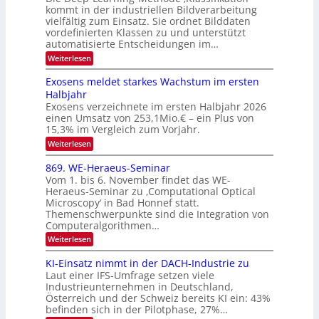
e
l
f
kommt in der industriellen Bildverarbeitung
a
S
c
vielfältig zum Einsatz. Sie ordnet Bilddaten
d
n
p
h
vordefinierten Klassen zu und unterstützt
d
e
e
e
T
automatisierte Entscheidungen im…
r
n
c
a
:
Weiterlesen
V
t
W
l
I
e
r
Exosens meldet starkes Wachstum im ersten
k
n
S
a
Halbjahr
s
n
I
Exosens verzeichnete im ersten Halbjahr 2026
d
O
einen Umsatz von 253,1Mio.€ – ein Plus von
i
e
15,3% im Vergleich zum Vorjahr.
N
K
2
:
Weiterlesen
I
E
0
m
x
869. WE-Heraeus-Seminar
i
2
o
t
Vom 1. bis 6. November findet das WE-
s
6
d
Heraeus-Seminar zu ‚Computational Optical
e
e
Microscopy‘ in Bad Honnef statt.
n
n
Themenschwerpunkte sind die Integration von
s
k
m
Computeralgorithmen…
t
e
:
Weiterlesen
l
8
d
6
KI-Einsatz nimmt in der DACH-Industrie zu
e
9
t
Laut einer IFS-Umfrage setzen viele
.
s
Industrieunternehmen in Deutschland,
W
t
Österreich und der Schweiz bereits KI ein: 43%
E
a
befinden sich in der Pilotphase, 27%…
-
r
H