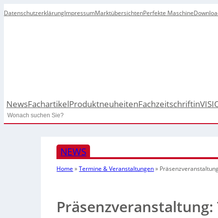
Datenschutzerklärung
Impressum
Marktübersichten
Perfekte Maschine
Downloa
News
Fachartikel
Produktneuheiten
Fachzeitschrift
inVISI
Search
NEWS
Home
»
Termine & Veranstaltungen
»
Präsenzveranstaltung
Präsenzveranstaltung: