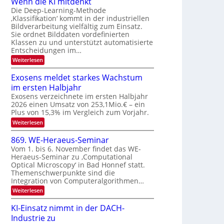
Wenn die KI mitdenkt
a
T
n
Die Deep-Learning-Methode
u
‚Klassifikation‘ kommt in der industriellen
e
g
f
Bildverarbeitung vielfältig zum Einsatz.
c
z
d
Sie ordnet Bilddaten vordefinierten
h
u
Klassen zu und unterstützt automatisierte
e
T
E
Entscheidungen im…
r
a
l
:
Weiterlesen
V
l
e
W
I
e
k
k
Exosens meldet starkes Wachstum
S
n
s
t
im ersten Halbjahr
n
I
r
d
Exosens verzeichnete im ersten Halbjahr
O
i
2026 einen Umsatz von 253,1Mio.€ – ein
o
e
N
Plus von 15,3% im Vergleich zum Vorjahr.
n
K
2
:
Weiterlesen
I
i
0
E
m
k
x
i
2
869. WE-Heraeus-Seminar
-
o
t
6
Vom 1. bis 6. November findet das WE-
s
d
u
Heraeus-Seminar zu ‚Computational
e
e
n
Optical Microscopy‘ in Bad Honnef statt.
n
n
d
s
k
Themenschwerpunkte sind die
m
t
Integration von Computeralgorithmen…
B
e
i
:
Weiterlesen
l
8
d
l
6
e
KI-Einsatz nimmt in der DACH-
d
9
t
Industrie zu
v
.
s