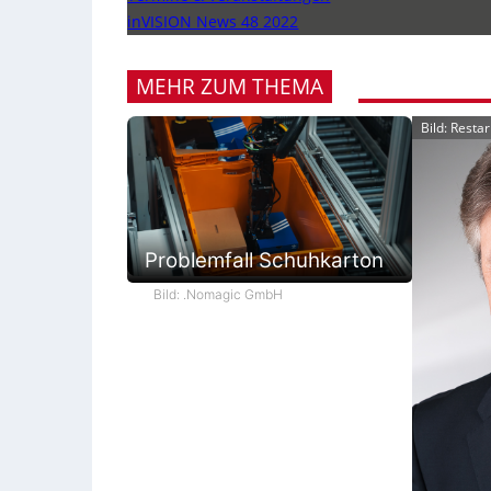
inVISION News 48 2022
MEHR ZUM THEMA
Bild: Resta
Problemfall Schuhkarton
Bild: .Nomagic GmbH