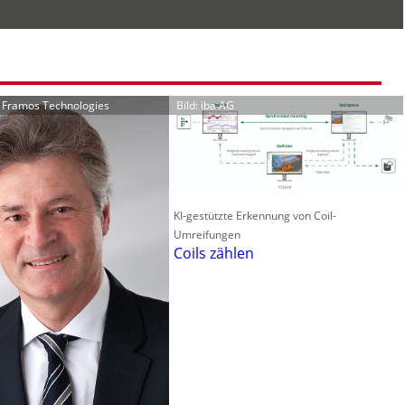
r Framos Technologies
Bild: iba AG
KI-gestützte Erkennung von Coil-
Umreifungen
Coils zählen