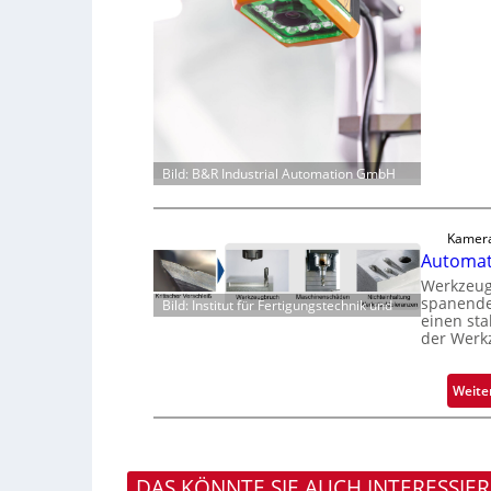
Bild: B&R Industrial Automation GmbH
Kamera
Automati
Werkzeugv
spanende
Bild: Institut für Fertigungstechnik und
einen sta
der Werk
Weite
DAS KÖNNTE SIE AUCH INTERESSIE