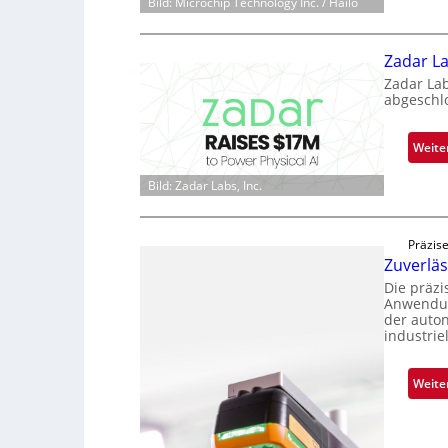
Bild: Microchip Technology Inc. / Hailo
Zadar La
Zadar La
abgeschl
Weite
Bild: Zadar Labs, Inc.
Präzise
Zuverlä
Die präz
Anwendun
der auto
industrie
Weite