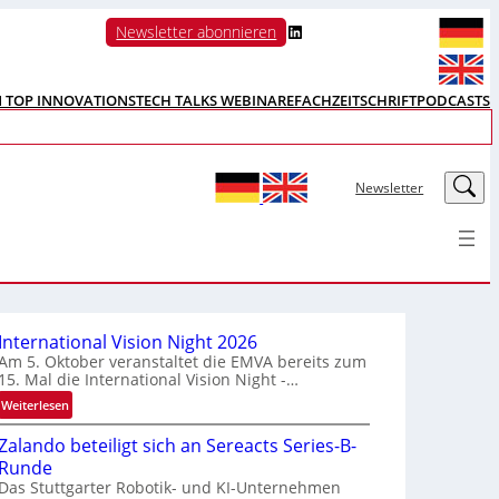
LinkedIn
Newsletter abonnieren
N TOP INNOVATIONS
TECH TALKS WEBINARE
FACHZEITSCHRIFT
PODCASTS
LinkedIn
Newsletter
International Vision Night 2026
Am 5. Oktober veranstaltet die EMVA bereits zum
15. Mal die International Vision Night -…
:
Weiterlesen
I
Zalando beteiligt sich an Sereacts Series-B-
n
Runde
t
Das Stuttgarter Robotik- und KI-Unternehmen
e