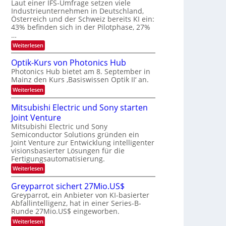
W
Laut einer IFS-Umfrage setzen viele
t
e
E
a
Industrieunternehmen in Deutschland,
r
-
r
Österreich und der Schweiz bereits KI ein:
H
a
k
43% befinden sich in der Pilotphase, 27%
e
e
r
…
r
s
b
a
:
Weiterlesen
W
e
e
K
a
u
I
c
i
Optik-Kurs von Photonics Hub
s
-
h
t
Photonics Hub bietet am 8. September in
-
E
s
S
Mainz den Kurs ‚Basiswissen Optik II‘ an.
i
u
t
e
n
u
:
Weiterlesen
n
m
s
m
O
g
i
a
i
p
Mitsubishi Electric und Sony starten
n
t
m
s
t
a
z
Joint Venture
e
i
-
r
n
r
k
Mitsubishi Electric und Sony
T
i
s
-
Semiconductor Solutions gründen ein
m
t
r
K
Joint Venture zur Entwicklung intelligenter
m
e
u
e
visionsbasierter Lösungen für die
t
n
r
n
i
Fertigungsautomatisierung.
H
s
n
a
d
v
:
Weiterlesen
d
l
o
M
s
e
b
n
i
Greyparrot sichert 27Mio.US$
r
j
P
t
D
a
Greyparrot, ein Anbieter von KI-basierter
h
s
A
h
o
Abfallintelligenz, hat in einer Series-B-
u
C
r
t
Runde 27Mio.US$ eingeworben.
b
H
o
i
:
-
Weiterlesen
n
s