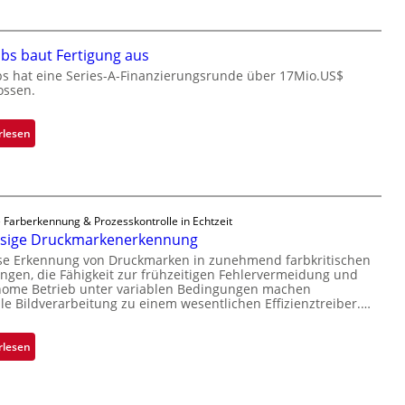
b
c
e
r
r
bs baut Fertigung aus
o
n
c
bs hat eine Series-A-Finanzierungsrunde über 17Mio.US$
i
ossen.
h
m
i
m
p
:
rlesen
t
p
Z
D
l
a
a
a
d
r
n
a
k
 Farberkennung & Prozesskontrolle in Echtzeit
t
r
ssige Druckmarkenerkennung
V
Ü
L
i
ise Erkennung von Druckmarken in zunehmend farbkritischen
b
a
gen, die Fähigkeit zur frühzeitigen Fehlervermeidung und
s
e
b
nome Betrieb unter variablen Bedingungen machen
i
r
lle Bildverarbeitung zu einem wesentlichen Effizienztreiber.…
s
o
n
b
n
a
a
:
rlesen
h
u
Z
m
t
u
e
F
v