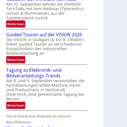
Am 22. September kehren die inVISION
b
TechTalks mit dem Webinar (Telecentric)
e
Lenses & Illuminations aus der
g
Sommerpause zurück.
r
:
Weiterlesen
e
R
n
Guided Touren auf der VISION 2026
ü
z
Die VISION in Stuttgart (6. bis 8. Oktober)
c
t
bietet Guided Touren zu verschiedenen
k
e
Einsatzfeldern der industriellen
k
Bildverarbeitung an.
M
e
ö
:
Weiterlesen
h
g
G
r
l
Tagung zu Elektronik- und
u
d
i
Bildverarbeitungs-Trends
i
e
c
Am 8. und 9. September veranstalten die
d
r
Fachabteilungen VDMA Machine Vision
h
e
i
und Productronic in Hochstraß,
k
d
n
Österreich, eine gemeinsame Tagung bei
e
T
Becom.
V
i
o
I
:
Weiterlesen
t
u
S
T
e
r
I
Out-of-Distribution Detection für bessere
a
n
e
O
g
Klassifikationen
n
N
u