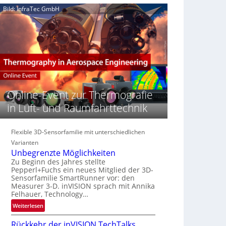
e
n
n
Bild: InfraTec GmbH
‚
S
z
H
e
i
y
r
n
p
e
E
e
a
M
r
c
E
s
t
A
p
s
-
e
Online-Event zur Thermografie
S
R
c
e
e
in Luft- und Raumfahrttechnik
t
r
g
r
i
i
a
e
Flexible 3D-Sensorfamilie mit unterschiedlichen
o
l
s
n
Varianten
N
-
Unbegrenzte Möglichkeiten
e
B
Zu Beginn des Jahres stellte
w
Pepperl+Fuchs ein neues Mitglied der 3D-
-
s
Sensorfamilie SmartRunner vor: den
R
Measurer 3-D. inVISION sprach mit Annika
‘
u
Felhauer, Technology…
n
:
Weiterlesen
d
U
e
Rückkehr der inVISION TechTalks
n