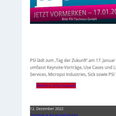
Bild: PSI Technics GmbH
PSI lädt zum ‚Tag der Zukunft‘ am 17. Janua
umfasst Keynote-Vorträge, Use Cases und 
Services, Micropsi Industries, Sick sowie PSI
Weitere Information
12. Dezember 2022
Termine & Veranstaltungen