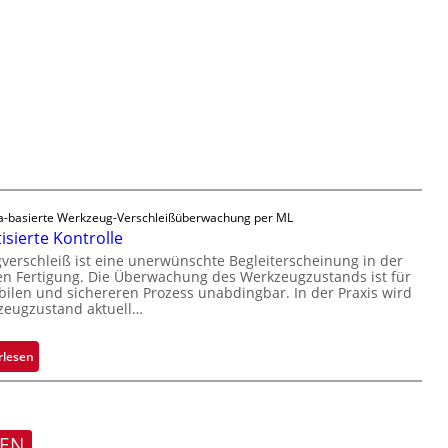
v
e
e
o
r
r
n
t
l
H
i
ä
a
g
s
i
u
s
l
n
i
o
g
g
a
e
u
D
-basierte Werkzeug-Verschleißüberwachung per ML
s
r
sierte Kontrolle
u
erschleiß ist eine unerwünschte Begleiterscheinung in der
c
n Fertigung. Die Überwachung des Werkzeugzustands ist für
k
bilen und sichereren Prozess unabdingbar. In der Praxis wird
zeugzustand aktuell…
m
a
r
:
rlesen
k
A
e
u
n
t
e
o
REN