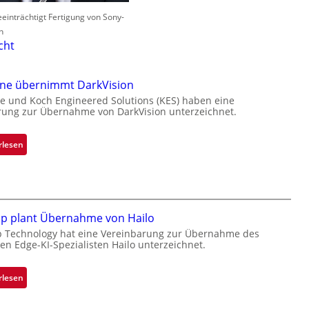
einträchtigt Fertigung von Sony-
n
cht
one übernimmt DarkVision
e und Koch Engineered Solutions (KES) haben eine
rung zur Übernahme von DarkVision unterzeichnet.
:
rlesen
B
l
a
c
k
ip plant Übernahme von Hailo
s
p Technology hat eine Vereinbarung zur Übernahme des
hen Edge-KI-Spezialisten Hailo unterzeichnet.
t
o
n
:
rlesen
e
M
ü
i