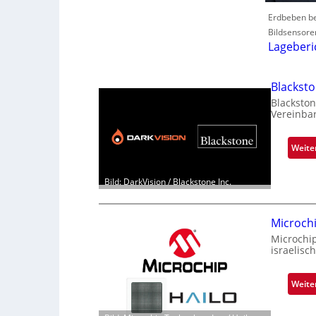
Erdbeben be
Bildsensore
Lageberi
Blackst
Blackston
Vereinba
Weite
Bild: DarkVision / Blackstone Inc.
Microch
Microchi
israelisc
Weite