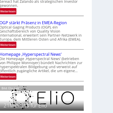
Sereact hat Zalando als strategischen Investor
r
gewonnen.
n
:
Weiterlesen
a
Z
t
a
i
OGP stärkt Präsenz in EMEA-Region
l
o
Optical Gaging Products (OGP), ein
a
Geschäftsbereich von Quality Vision
n
International, erweitert sein Partner-Netzwerk in
n
a
Europa, dem Mittleren Osten und Afrika (EMEA).
d
l
o
:
Weiterlesen
V
b
O
i
Homepage ‚Hyperspectral News‘
e
G
s
Die Homepage ‚Hyperspectral News‘ (betrieben
t
P
i
von Philippe Monnoyer) bündelt Nachrichten zur
e
s
o
hyperspektralen Bildgebung und verweist auf
i
t
n
öffentlich zugängliche Artikel, die um eigene…
l
ä
N
:
Weiterlesen
i
r
i
H
g
k
g
o
t
t
Bild: Elio Labs.
h
m
s
P
t
e
i
r
2
p
c
ä
0
21Mio.US$ für Elio
a
h
s
2
g
a
e
6