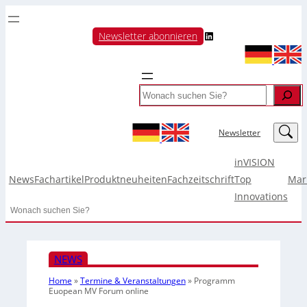
LinkedIn
Newsletter abonnieren
Search
LinkedIn
Newsletter
inVISION
News
Fachartikel
Produktneuheiten
Fachzeitschrift
Top
Mar
Innovations
Search
NEWS
Home
»
Termine & Veranstaltungen
»
Programm
Euopean MV Forum online