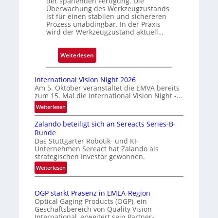
der spanenden Fertigung. Die
e
Überwachung des Werkzeugzustands
D
ist für einen stabilen und sichereren
Prozess unabdingbar. In der Praxis
r
wird der Werkzeugzustand aktuell…
u
c
:
Weiterlesen
k
A
m
u
a
International Vision Night 2026
t
r
Am 5. Oktober veranstaltet die EMVA bereits
zum 15. Mal die International Vision Night -…
o
k
m
e
:
Weiterlesen
I
a
n
Zalando beteiligt sich an Sereacts Series-B-
n
t
e
Runde
t
i
r
Das Stuttgarter Robotik- und KI-
e
s
k
Unternehmen Sereact hat Zalando als
r
strategischen Investor gewonnen.
i
e
n
e
:
n
Weiterlesen
a
Z
r
n
t
a
t
u
i
OGP stärkt Präsenz in EMEA-Region
l
e
n
o
Optical Gaging Products (OGP), ein
a
K
n
Geschäftsbereich von Quality Vision
g
n
International, erweitert sein Partner-
a