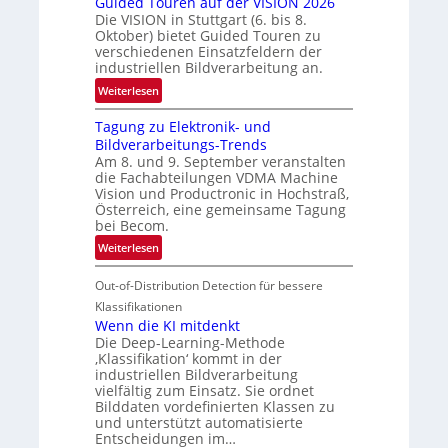
Guided Touren auf der VISION 2026
ü
z
Die VISION in Stuttgart (6. bis 8.
c
t
Oktober) bietet Guided Touren zu
k
verschiedenen Einsatzfeldern der
e
k
industriellen Bildverarbeitung an.
M
e
:
ö
Weiterlesen
h
G
g
r
Tagung zu Elektronik- und
u
l
d
Bildverarbeitungs-Trends
i
i
e
Am 8. und 9. September veranstalten
d
c
r
die Fachabteilungen VDMA Machine
e
h
Vision und Productronic in Hochstraß,
i
d
k
Österreich, eine gemeinsame Tagung
n
T
e
bei Becom.
V
o
i
:
Weiterlesen
I
u
t
T
S
r
e
Out-of-Distribution Detection für bessere
a
I
e
n
g
Klassifikationen
O
n
u
Wenn die KI mitdenkt
N
a
Die Deep-Learning-Methode
n
T
u
‚Klassifikation‘ kommt in der
g
e
industriellen Bildverarbeitung
f
z
c
vielfältig zum Einsatz. Sie ordnet
d
u
h
Bilddaten vordefinierten Klassen zu
e
E
und unterstützt automatisierte
T
r
Entscheidungen im…
l
a