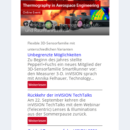
E
r
s
A
s
S
-
p
e
R
e
r
e
Online-Event zur Thermografie in Luft-
c
i
g
und Raumfahrttechnik
t
e
i
r
s
o
a
Flexible 3D-Sensorfamilie mit
-
n
l
unterschiedlichen Varianten
B
N
Unbegrenzte Möglichkeiten
-
e
Zu Beginn des Jahres stellte
R
w
Pepperl+Fuchs ein neues Mitglied der
u
3D-Sensorfamilie SmartRunner vor:
s
n
den Measurer 3-D. inVISION sprach
‘
d
mit Annika Felhauer, Technology…
e
:
Weiterlesen
U
Rückkehr der inVISION TechTalks
n
Am 22. September kehren die
b
inVISION TechTalks mit dem Webinar
e
(Telecentric) Lenses & Illuminations
g
aus der Sommerpause zurück.
r
:
Weiterlesen
e
R
n