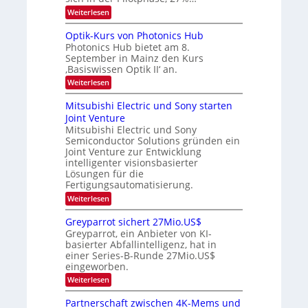
r
a
t
:
Weiterlesen
a
c
K
e
h
u
I
u
s
Optik-Kurs von Photonics Hub
n
-
s
t
Photonics Hub bietet am 8.
E
g
-
u
September in Mainz den Kurs
i
S
m
s
‚Basiswissen Optik II‘ an.
n
e
i
-
s
m
m
:
Weiterlesen
a
T
i
e
O
t
n
r
p
r
Mitsubishi Electric und Sony starten
z
a
s
t
e
Joint Venture
n
r
t
i
i
Mitsubishi Electric und Sony
n
e
k
m
n
Semiconductor Solutions gründen ein
-
d
m
H
K
Joint Venture zur Entwicklung
s
t
a
u
intelligenter visionsbasierter
i
l
r
Lösungen für die
n
b
s
Fertigungsautomatisierung.
d
j
v
e
a
o
:
Weiterlesen
r
h
n
M
D
r
P
i
Greyparrot sichert 27Mio.US$
A
h
t
Greyparrot, ein Anbieter von KI-
C
o
s
H
basierter Abfallintelligenz, hat in
t
u
-
einer Series-B-Runde 27Mio.US$
o
b
I
n
eingeworben.
i
n
i
s
:
Weiterlesen
d
c
h
G
u
s
i
r
s
Partnerschaft zwischen 4K-Mems und
H
E
e