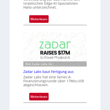
e
israelischen Edge-KI-Spezialisten
r
Hailo unterzeichnet.
n
i
:
Weiterlesen
m
M
m
i
t
c
D
r
a
o
r
c
k
h
V
i
i
Bild: Zadar Labs, Inc.
p
s
p
Zadar Labs baut Fertigung aus
i
l
Zadar Labs hat eine Series-A-
o
a
Finanzierungsrunde über 17Mio.US$
n
abgeschlossen.
n
t
Ü
:
Weiterlesen
b
Z
e
a