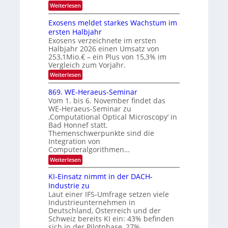
V
e
:
Weiterlesen
l
I
W
k
k
e
S
Exosens meldet starkes Wachstum im
t
s
n
I
ersten Halbjahr
r
n
Exosens verzeichnete im ersten
O
d
o
Halbjahr 2026 einen Umsatz von
i
N
n
e
253,1Mio.€ – ein Plus von 15,3% im
2
K
i
Vergleich zum Vorjahr.
I
0
k
:
Weiterlesen
m
2
E
-
i
6
x
t
869. WE-Heraeus-Seminar
u
o
d
Vom 1. bis 6. November findet das
n
s
e
WE-Heraeus-Seminar zu
e
d
n
‚Computational Optical Microscopy‘ in
n
k
B
Bad Honnef statt.
s
t
i
m
Themenschwerpunkte sind die
e
l
Integration von
l
Computeralgorithmen…
d
d
v
:
Weiterlesen
e
8
t
e
6
s
KI-Einsatz nimmt in der DACH-
r
9
t
Industrie zu
.
a
a
Laut einer IFS-Umfrage setzen viele
W
r
r
Industrieunternehmen in
E
k
b
-
e
Deutschland, Österreich und der
H
s
e
Schweiz bereits KI ein: 43% befinden
e
W
sich in der Pilotphase, 27%…
i