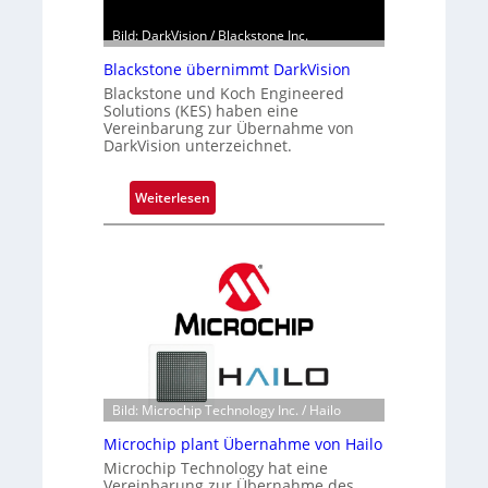
Bild: DarkVision / Blackstone Inc.
Blackstone übernimmt DarkVision
Blackstone und Koch Engineered
Solutions (KES) haben eine
Vereinbarung zur Übernahme von
DarkVision unterzeichnet.
:
Weiterlesen
B
l
a
c
k
s
t
o
n
Bild: Microchip Technology Inc. / Hailo
e
Microchip plant Übernahme von Hailo
ü
Microchip Technology hat eine
b
Vereinbarung zur Übernahme des