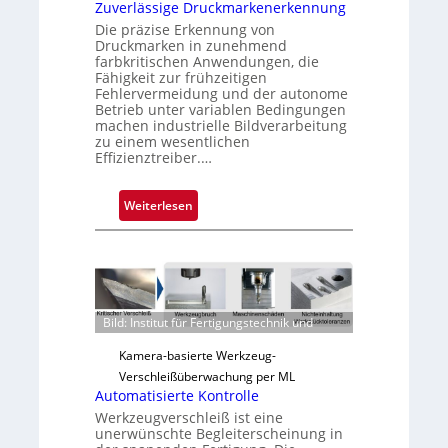
u
Zuverlässige Druckmarkenerkennung
s
Die präzise Erkennung von
Druckmarken in zunehmend
farbkritischen Anwendungen, die
Fähigkeit zur frühzeitigen
Fehlervermeidung und der autonome
Betrieb unter variablen Bedingungen
machen industrielle Bildverarbeitung
zu einem wesentlichen
Effizienztreiber.…
:
Weiterlesen
Z
u
v
e
r
Bild: Institut für Fertigungstechnik und
l
ä
Kamera-basierte Werkzeug-
s
Verschleißüberwachung per ML
s
Automatisierte Kontrolle
i
Werkzeugverschleiß ist eine
unerwünschte Begleiterscheinung in
g