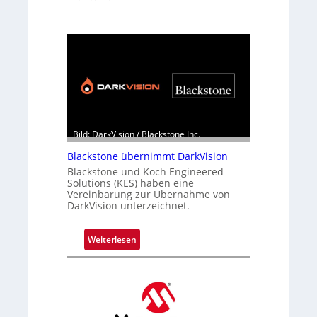
Bild: DarkVision / Blackstone Inc.
Blackstone übernimmt DarkVision
Blackstone und Koch Engineered
Solutions (KES) haben eine
Vereinbarung zur Übernahme von
DarkVision unterzeichnet.
:
Weiterlesen
B
l
a
c
k