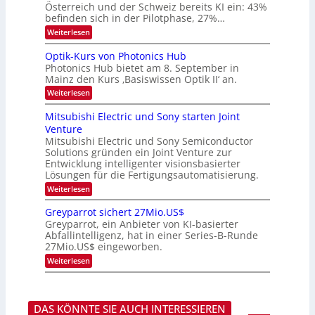
t
Österreich und der Schweiz bereits KI ein: 43%
E
a
befinden sich in der Pilotphase, 27%…
-
r
H
k
:
Weiterlesen
e
e
K
r
s
I
Optik-Kurs von Photonics Hub
a
W
-
e
Photonics Hub bietet am 8. September in
a
E
u
Mainz den Kurs ‚Basiswissen Optik II‘ an.
c
i
s
h
n
:
Weiterlesen
-
s
s
O
S
t
a
p
Mitsubishi Electric und Sony starten Joint
e
u
t
t
m
Venture
m
z
i
i
i
n
Mitsubishi Electric und Sony Semiconductor
k
n
m
i
Solutions gründen ein Joint Venture zur
-
a
e
m
K
Entwicklung intelligenter visionsbasierter
r
r
m
u
Lösungen für die Fertigungsautomatisierung.
s
t
r
:
t
Weiterlesen
i
s
M
e
n
v
i
n
d
o
Greyparrot sichert 27Mio.US$
t
H
e
n
Greyparrot, ein Anbieter von KI-basierter
s
a
r
P
Abfallintelligenz, hat in einer Series-B-Runde
u
l
D
h
27Mio.US$ eingeworben.
b
b
A
o
i
j
C
t
:
Weiterlesen
s
a
H
o
G
h
h
-
n
r
i
r
I
i
e
E
n
c
y
l
DAS KÖNNTE SIE AUCH INTERESSIEREN
d
s
p