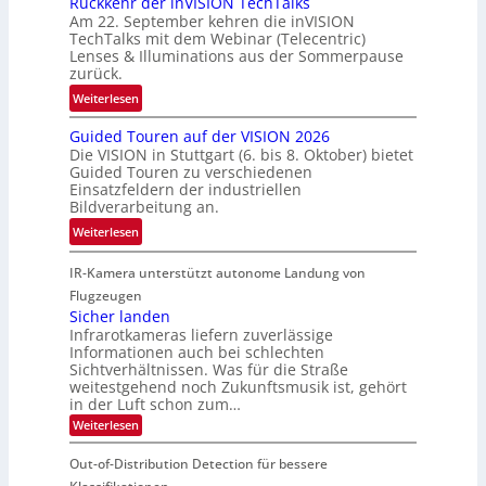
Rückkehr der inVISION TechTalks
r
n
a
Am 22. September kehren die inVISION
t
b
f
TechTalks mit dem Webinar (Telecentric)
t
e
t
Lenses & Illuminations aus der Sommerpause
e
g
zurück.
z
c
r
w
:
Weiterlesen
h
e
i
R
n
n
s
Guided Touren auf der VISION 2026
ü
i
z
Die VISION in Stuttgart (6. bis 8. Oktober) bietet
c
c
k
t
Guided Touren zu verschiedenen
h
k
Einsatzfeldern der industriellen
e
e
k
Bildverarbeitung an.
M
n
e
:
ö
Weiterlesen
4
h
G
g
K
r
IR-Kamera unterstützt autonome Landung von
u
l
-
d
i
i
Flugzeugen
M
e
d
c
Sicher landen
e
r
Infrarotkameras liefern zuverlässige
e
h
m
i
Informationen auch bei schlechten
d
k
s
n
Sichtverhältnissen. Was für die Straße
T
e
u
weitestgehend noch Zukunftsmusik ist, gehört
V
o
i
in der Luft schon zum…
n
I
u
t
d
:
Weiterlesen
S
r
e
S
M
I
i
e
n
Out-of-Distribution Detection für bessere
a
O
c
n
n
h