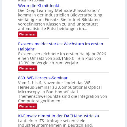
Klassifikationen
N
a
e
t
Wenn die KI mitdenkt
T
r
u
Die Deep-Learning-Methode ‚Klassifikation‘
i
e
l
f
kommt in der industriellen Bildverarbeitung
a
S
c
vielfältig zum Einsatz. Sie ordnet Bilddaten
d
n
p
h
vordefinierten Klassen zu und unterstützt
d
e
e
e
T
automatisierte Entscheidungen im…
r
n
c
a
:
Weiterlesen
V
t
W
l
I
e
r
Exosens meldet starkes Wachstum im ersten
k
n
S
a
Halbjahr
s
n
I
Exosens verzeichnete im ersten Halbjahr 2026
d
O
einen Umsatz von 253,1Mio.€ – ein Plus von
i
e
15,3% im Vergleich zum Vorjahr.
N
K
2
:
Weiterlesen
I
E
0
m
x
869. WE-Heraeus-Seminar
i
2
o
t
Vom 1. bis 6. November findet das WE-
s
6
d
Heraeus-Seminar zu ‚Computational Optical
e
e
Microscopy‘ in Bad Honnef statt.
n
n
Themenschwerpunkte sind die Integration von
s
k
m
Computeralgorithmen…
t
e
:
Weiterlesen
l
8
d
6
KI-Einsatz nimmt in der DACH-Industrie zu
e
9
t
Laut einer IFS-Umfrage setzen viele
.
s
Industrieunternehmen in Deutschland,
W