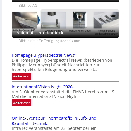
Bild: iba AG
Automatisierte Kontrolle
Bild: Institut für Fertigungstechnik und
Homepage ‚Hyperspectral News‘
Die Homepage ‚Hyperspectral News‘ (betrieben von
Philippe Monnoyer) bündelt Nachrichten zur
hyperspektralen Bildgebung und verweist…
:
Weiterlesen
H
International Vision Night 2026
o
Am 5. Oktober veranstaltet die EMVA bereits zum 15.
m
Mal die International Vision Night -…
e
:
Weiterlesen
p
I
a
n
g
Online-Event zur Thermografie in Luft- und
t
e
Raumfahrttechnik
e
‚
InfraTec veranstaltet am 23. September ein
r