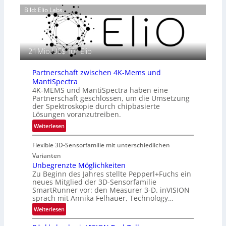
n
g
Bild: Elio Labs.
z
r
i
a
n
f
E
i
21Mio.US$ für Elio
M
e
E
i
A
Partnerschaft zwischen 4K-Mems und
n
-
MantiSpectra
L
R
4K-MEMS und MantiSpectra haben eine
u
Partnerschaft geschlossen, um die Umsetzung
e
f
der Spektroskopie durch chipbasierte
g
t
Lösungen voranzutreiben.
i
-
:
Weiterlesen
o
u
P
n
n
Flexible 3D-Sensorfamilie mit unterschiedlichen
a
d
r
Varianten
R
t
Unbegrenzte Möglichkeiten
a
Zu Beginn des Jahres stellte Pepperl+Fuchs ein
n
u
neues Mitglied der 3D-Sensorfamilie
e
SmartRunner vor: den Measurer 3-D. inVISION
m
r
sprach mit Annika Felhauer, Technology…
f
s
a
:
Weiterlesen
c
h
U
h