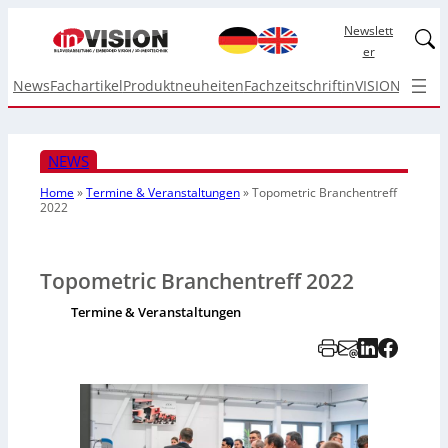
Newslett
Linked
er
News
Fachartikel
Produktneuheiten
Fachzeitschrift
inVISION Top I
NEWS
Home
»
Termine & Veranstaltungen
»
Topometric Branchentreff
2022
Topometric Branchentreff 2022
Termine & Veranstaltungen