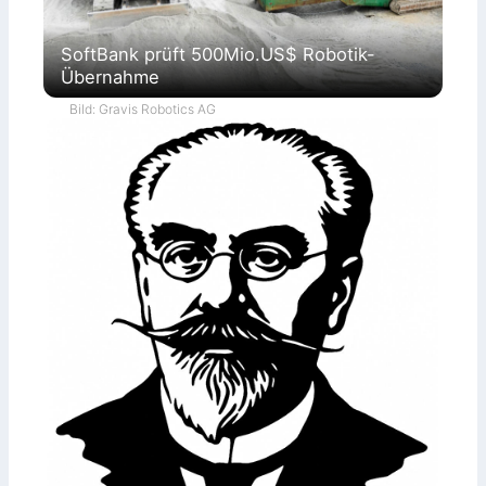
SoftBank prüft 500Mio.US$ Robotik-
Übernahme
Bild: Gravis Robotics AG