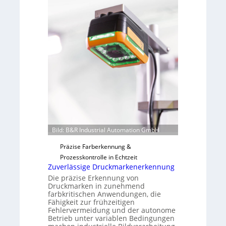
v
s
o
b
n
a
H
u
a
t
i
F
l
e
o
r
t
i
g
u
Bild: B&R Industrial Automation GmbH
n
g
Präzise Farberkennung &
a
Prozesskontrolle in Echtzeit
u
Zuverlässige Druckmarkenerkennung
s
Die präzise Erkennung von
Druckmarken in zunehmend
farbkritischen Anwendungen, die
Fähigkeit zur frühzeitigen
Fehlervermeidung und der autonome
Betrieb unter variablen Bedingungen