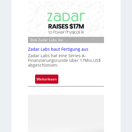
t
c
D
r
a
o
r
c
k
h
V
i
i
Bild: Zadar Labs, Inc.
p
s
p
Zadar Labs baut Fertigung aus
i
l
Zadar Labs hat eine Series-A-
o
a
Finanzierungsrunde über 17Mio.US$
n
abgeschlossen.
n
t
Ü
:
Weiterlesen
b
Z
e
a
r
d
n
a
a
r
h
L
m
a
e
b