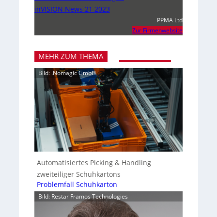
inVISION News 21 2023
PPMA Ltd
Zur Firmenwebsite
MEHR ZUM THEMA
Bild: .Nomagic GmbH
Automatisiertes Picking & Handling
zweiteiliger Schuhkartons
Problemfall Schuhkarton
Bild: Restar Framos Technologies