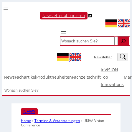
LinkedIn
Newsletter abonnieren
Search
LinkedIn
Newsletter
inVISION
News
Fachartikel
Produktneuheiten
Fachzeitschrift
Top
Mar
Innovations
Search
NEWS
Home
»
Termine & Veranstaltungen
»
UKIVA Vision
Conference