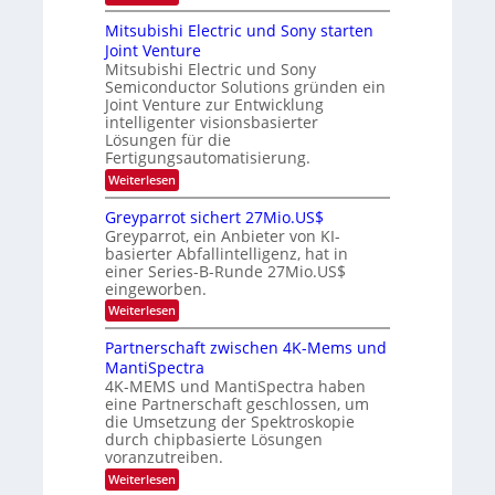
a
T
i
e
O
t
n
r
p
r
Mitsubishi Electric und Sony starten
z
a
s
t
e
Joint Venture
n
r
t
i
i
Mitsubishi Electric und Sony
n
e
k
m
n
Semiconductor Solutions gründen ein
-
d
m
H
K
Joint Venture zur Entwicklung
s
t
a
u
intelligenter visionsbasierter
i
l
r
Lösungen für die
n
b
s
Fertigungsautomatisierung.
d
j
v
e
a
o
:
Weiterlesen
r
h
n
M
D
r
P
i
Greyparrot sichert 27Mio.US$
A
h
t
Greyparrot, ein Anbieter von KI-
C
o
s
H
basierter Abfallintelligenz, hat in
t
u
-
einer Series-B-Runde 27Mio.US$
o
b
I
n
eingeworben.
i
n
i
s
:
Weiterlesen
d
c
h
G
u
s
i
r
s
Partnerschaft zwischen 4K-Mems und
H
E
e
t
u
l
MantiSpectra
y
r
b
e
4K-MEMS und MantiSpectra haben
p
i
c
eine Partnerschaft geschlossen, um
a
e
t
r
die Umsetzung der Spektroskopie
z
r
r
u
durch chipbasierte Lösungen
i
o
voranzutreiben.
c
t
u
:
Weiterlesen
s
n
P
i