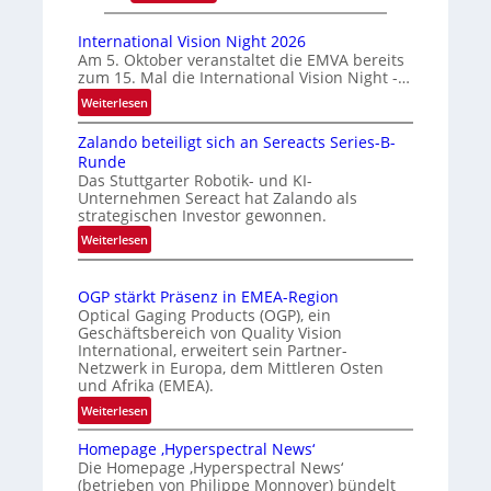
A
m
u
a
International Vision Night 2026
t
r
Am 5. Oktober veranstaltet die EMVA bereits
zum 15. Mal die International Vision Night -…
o
k
m
e
:
Weiterlesen
I
a
n
Zalando beteiligt sich an Sereacts Series-B-
n
t
e
Runde
t
i
r
Das Stuttgarter Robotik- und KI-
e
s
k
Unternehmen Sereact hat Zalando als
r
strategischen Investor gewonnen.
i
e
n
e
:
n
Weiterlesen
a
Z
r
n
t
a
t
u
i
OGP stärkt Präsenz in EMEA-Region
l
e
n
o
Optical Gaging Products (OGP), ein
a
K
n
Geschäftsbereich von Quality Vision
g
n
International, erweitert sein Partner-
a
o
d
Netzwerk in Europa, dem Mittleren Osten
l
n
und Afrika (EMEA).
o
V
t
b
:
Weiterlesen
i
r
e
O
s
o
t
Homepage ‚Hyperspectral News‘
G
i
Die Homepage ‚Hyperspectral News‘
e
l
P
o
(betrieben von Philippe Monnoyer) bündelt
i