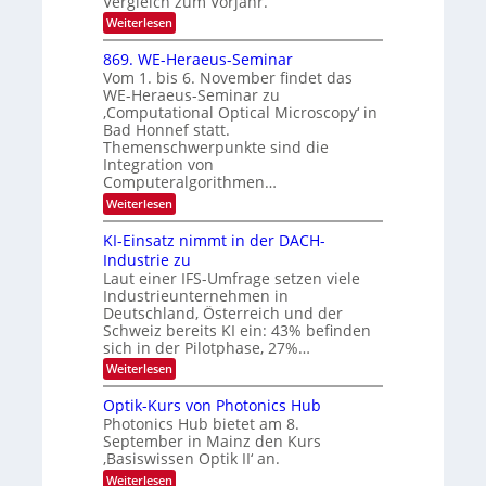
Vergleich zum Vorjahr.
I
0
k
:
Weiterlesen
m
2
E
-
i
6
x
t
869. WE-Heraeus-Seminar
u
o
d
Vom 1. bis 6. November findet das
n
s
e
WE-Heraeus-Seminar zu
e
d
n
‚Computational Optical Microscopy‘ in
n
k
B
Bad Honnef statt.
s
t
i
m
Themenschwerpunkte sind die
e
l
Integration von
l
Computeralgorithmen…
d
d
v
:
Weiterlesen
e
8
t
e
6
s
KI-Einsatz nimmt in der DACH-
r
9
t
Industrie zu
.
a
a
Laut einer IFS-Umfrage setzen viele
W
r
r
Industrieunternehmen in
E
k
b
-
e
Deutschland, Österreich und der
H
s
e
Schweiz bereits KI ein: 43% befinden
e
W
sich in der Pilotphase, 27%…
i
r
a
t
:
Weiterlesen
a
c
K
e
h
u
I
u
s
Optik-Kurs von Photonics Hub
n
-
s
t
Photonics Hub bietet am 8.
E
g
-
u
September in Mainz den Kurs
i
S
m
s
‚Basiswissen Optik II‘ an.
n
e
i
-
s
m
m
:
Weiterlesen