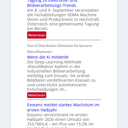
Tagung zu Elektronik- und
u
l
d
Bildverarbeitungs-Trends
i
i
e
Am 8. und 9. September veranstalten
d
c
r
die Fachabteilungen VDMA Machine
e
h
Vision und Productronic in Hochstraß,
i
d
k
Österreich, eine gemeinsame Tagung
n
T
e
bei Becom.
V
o
i
:
Weiterlesen
I
u
t
T
S
r
e
Out-of-Distribution Detection für bessere
a
I
e
n
g
Klassifikationen
O
n
u
Wenn die KI mitdenkt
N
a
Die Deep-Learning-Methode
n
T
u
‚Klassifikation‘ kommt in der
g
e
industriellen Bildverarbeitung
f
z
c
vielfältig zum Einsatz. Sie ordnet
d
u
h
Bilddaten vordefinierten Klassen zu
e
E
und unterstützt automatisierte
T
r
Entscheidungen im…
l
a
V
e
:
Weiterlesen
l
I
W
k
k
e
S
Exosens meldet starkes Wachstum im
t
s
n
I
ersten Halbjahr
r
n
Exosens verzeichnete im ersten
O
d
o
Halbjahr 2026 einen Umsatz von
i
N
n
e
253,1Mio.€ – ein Plus von 15,3% im
2
K
i