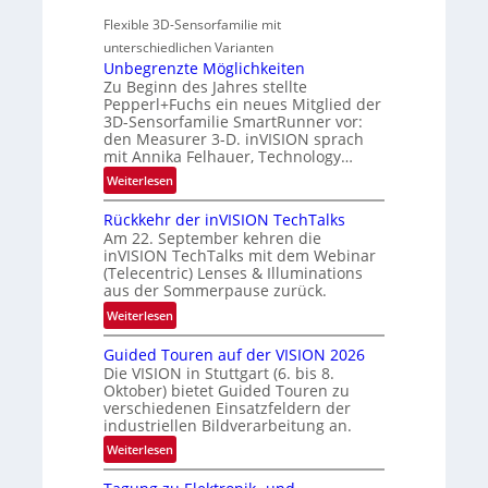
s
o
a
Flexible 3D-Sensorfamilie mit
-
n
l
unterschiedlichen Varianten
B
N
Unbegrenzte Möglichkeiten
-
e
Zu Beginn des Jahres stellte
R
w
Pepperl+Fuchs ein neues Mitglied der
u
3D-Sensorfamilie SmartRunner vor:
s
n
den Measurer 3-D. inVISION sprach
‘
d
mit Annika Felhauer, Technology…
e
:
Weiterlesen
U
Rückkehr der inVISION TechTalks
n
Am 22. September kehren die
b
inVISION TechTalks mit dem Webinar
e
(Telecentric) Lenses & Illuminations
g
aus der Sommerpause zurück.
r
:
Weiterlesen
e
R
n
Guided Touren auf der VISION 2026
ü
z
Die VISION in Stuttgart (6. bis 8.
c
t
Oktober) bietet Guided Touren zu
k
verschiedenen Einsatzfeldern der
e
k
industriellen Bildverarbeitung an.
M
e
:
ö
Weiterlesen
h
G
g
r