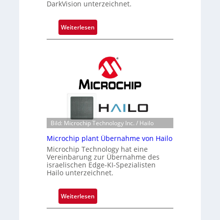
DarkVision unterzeichnet.
:
Weiterlesen
B
l
a
c
k
s
t
o
n
Bild: Microchip Technology Inc. / Hailo
e
Microchip plant Übernahme von Hailo
ü
Microchip Technology hat eine
b
Vereinbarung zur Übernahme des
e
israelischen Edge-KI-Spezialisten
r
Hailo unterzeichnet.
n
i
:
Weiterlesen
m
M
m
i