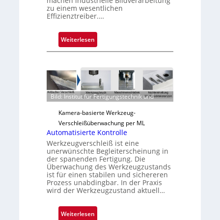
machen industrielle Bildverarbeitung
zu einem wesentlichen
Effizienztreiber.…
:
Weiterlesen
Z
u
v
e
r
Bild: Institut für Fertigungstechnik und
l
ä
Kamera-basierte Werkzeug-
s
Verschleißüberwachung per ML
s
Automatisierte Kontrolle
i
Werkzeugverschleiß ist eine
unerwünschte Begleiterscheinung in
g
der spanenden Fertigung. Die
e
Überwachung des Werkzeugzustands
D
ist für einen stabilen und sichereren
Prozess unabdingbar. In der Praxis
r
wird der Werkzeugzustand aktuell…
u
c
:
Weiterlesen
k