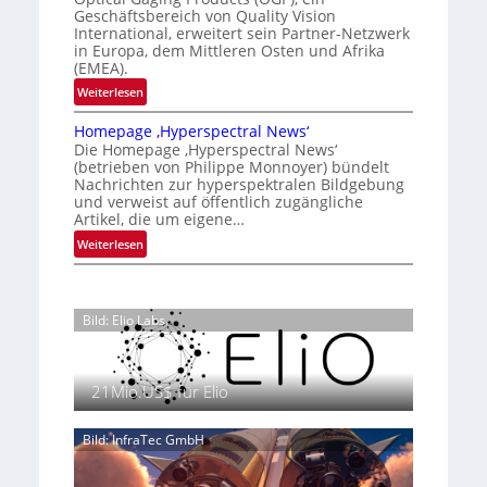
a
K
g
n
Geschäftsbereich von Quality Vision
n
International, erweitert sein Partner-Netzwerk
a
o
d
in Europa, dem Mittleren Osten und Afrika
l
n
(EMEA).
o
V
t
b
:
Weiterlesen
i
r
e
O
s
o
t
Homepage ‚Hyperspectral News‘
G
i
Die Homepage ‚Hyperspectral News‘
e
l
P
o
(betrieben von Philippe Monnoyer) bündelt
i
l
s
n
Nachrichten zur hyperspektralen Bildgebung
l
t
e
N
und verweist auf öffentlich zugängliche
i
ä
Artikel, die um eigene…
i
g
r
g
:
Weiterlesen
t
k
h
H
s
t
t
o
i
P
2
m
c
r
Bild: Elio Labs.
0
e
h
ä
2
p
a
s
6
a
n
e
g
21Mio.US$ für Elio
S
n
e
e
z
‚
Bild: InfraTec GmbH
r
i
H
e
n
y
a
E