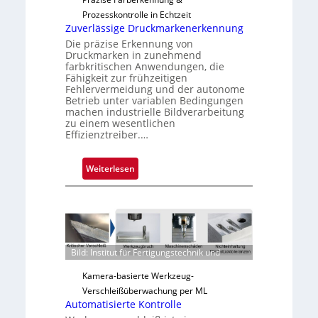
a
Prozesskontrolle in Echtzeit
u
Zuverlässige Druckmarkenerkennung
s
Die präzise Erkennung von
Druckmarken in zunehmend
farbkritischen Anwendungen, die
Fähigkeit zur frühzeitigen
Fehlervermeidung und der autonome
Betrieb unter variablen Bedingungen
machen industrielle Bildverarbeitung
zu einem wesentlichen
Effizienztreiber.…
:
Weiterlesen
Z
u
v
e
r
Bild: Institut für Fertigungstechnik und
l
ä
Kamera-basierte Werkzeug-
s
Verschleißüberwachung per ML
s
Automatisierte Kontrolle
i