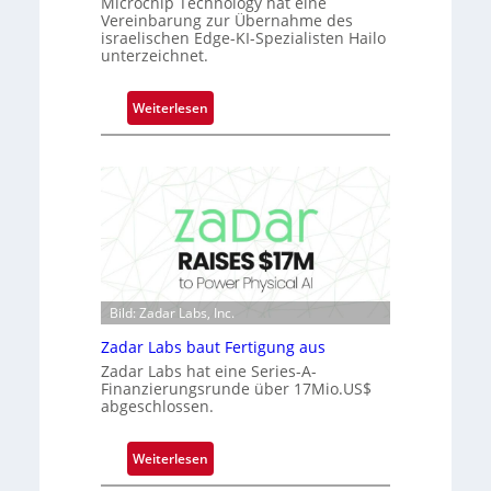
Microchip Technology hat eine
b
Vereinbarung zur Übernahme des
e
israelischen Edge-KI-Spezialisten Hailo
r
unterzeichnet.
n
i
:
Weiterlesen
m
M
m
i
t
c
D
r
a
o
r
c
k
h
V
i
i
Bild: Zadar Labs, Inc.
p
s
p
Zadar Labs baut Fertigung aus
i
l
Zadar Labs hat eine Series-A-
o
a
Finanzierungsrunde über 17Mio.US$
n
abgeschlossen.
n
t
Ü
:
Weiterlesen
b
Z