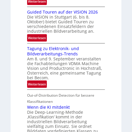
:
Weiterlesen
e
R
n
Guided Touren auf der VISION 2026
ü
z
Die VISION in Stuttgart (6. bis 8.
c
t
Oktober) bietet Guided Touren zu
k
verschiedenen Einsatzfeldern der
e
k
industriellen Bildverarbeitung an.
M
e
:
ö
Weiterlesen
h
G
g
r
Tagung zu Elektronik- und
u
l
d
Bildverarbeitungs-Trends
i
i
e
Am 8. und 9. September veranstalten
d
c
r
die Fachabteilungen VDMA Machine
e
h
Vision und Productronic in Hochstraß,
i
d
k
Österreich, eine gemeinsame Tagung
n
T
e
bei Becom.
V
o
i
:
Weiterlesen
I
u
t
T
S
r
e
Out-of-Distribution Detection für bessere
a
I
e
n
g
Klassifikationen
O
n
u
Wenn die KI mitdenkt
N
a
Die Deep-Learning-Methode
n
T
u
‚Klassifikation‘ kommt in der
g
e
industriellen Bildverarbeitung
f
z
c
vielfältig zum Einsatz. Sie ordnet
d
u
h
Bilddaten vordefinierten Klassen zu