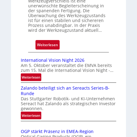
Werkzeugverschleiß ist eine
unerwünschte Begleiterscheinung in
g
der spanenden Fertigung. Die
e
Überwachung des Werkzeugzustands
D
ist für einen stabilen und sichereren
Prozess unabdingbar. In der Praxis
r
wird der Werkzeugzustand aktuell…
u
c
:
k
Weiterlesen
A
m
u
a
International Vision Night 2026
t
r
Am 5. Oktober veranstaltet die EMVA bereits
zum 15. Mal die International Vision Night -…
o
k
m
e
:
Weiterlesen
I
a
n
Zalando beteiligt sich an Sereacts Series-B-
n
t
e
Runde
t
i
r
Das Stuttgarter Robotik- und KI-Unternehmen
e
s
k
Sereact hat Zalando als strategischen Investor
r
gewonnen.
i
e
n
e
n
:
Weiterlesen
a
Z
r
n
t
a
t
u
i
OGP stärkt Präsenz in EMEA-Region
l
e
n
o
Optical Gaging Products (OGP), ein