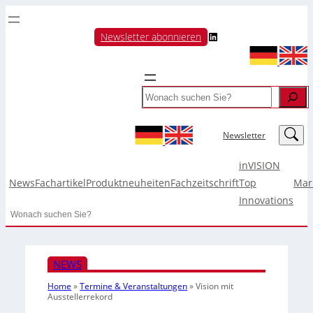
LinkedIn
Newsletter abonnieren
Search
LinkedIn
Newsletter
inVISION
News
Fachartikel
Produktneuheiten
Fachzeitschrift
Top
Mar
Innovations
Search
NEWS
Home
»
Termine & Veranstaltungen
»
Vision mit
Ausstellerrekord