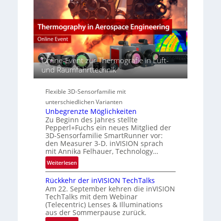
p
c
M
e
t
E
r
s
A
s
S
-
p
e
R
e
r
e
c
Online-Event zur Thermografie in Luft-
i
g
t
und Raumfahrttechnik
e
i
r
s
o
a
-
Flexible 3D-Sensorfamilie mit
n
l
B
unterschiedlichen Varianten
N
-
Unbegrenzte Möglichkeiten
e
R
Zu Beginn des Jahres stellte
w
Pepperl+Fuchs ein neues Mitglied der
u
s
3D-Sensorfamilie SmartRunner vor:
n
‘
den Measurer 3-D. inVISION sprach
d
mit Annika Felhauer, Technology…
e
:
Weiterlesen
U
Rückkehr der inVISION TechTalks
n
Am 22. September kehren die inVISION
b
TechTalks mit dem Webinar
e
(Telecentric) Lenses & Illuminations
g
aus der Sommerpause zurück.
r