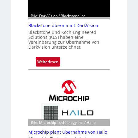
Bild: DarkVision / Blackstone Inc.
Blackstone übernimmt DarkVision
Blackstone und Koch Engineered
Solutions (KES) haben eine
Vereinbarung zur Übernahme von
DarkVision unterzeichnet.
:
Weiterlesen
B
l
a
c
k
s
t
o
n
Bild: Microchip Technology Inc. / Hailo
e
Microchip plant Übernahme von Hailo
ü