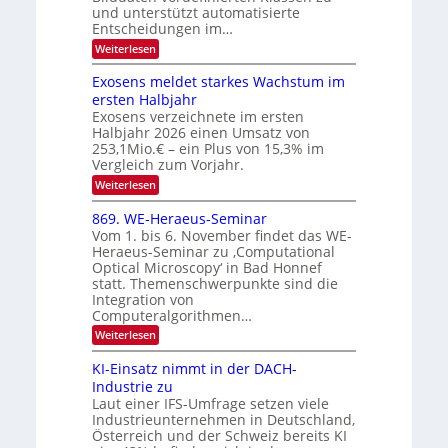
e
E
und unterstützt automatisierte
T
r
Entscheidungen im…
l
a
V
e
:
Weiterlesen
l
I
W
k
k
e
S
Exosens meldet starkes Wachstum im
t
s
n
I
ersten Halbjahr
r
n
Exosens verzeichnete im ersten
O
d
o
Halbjahr 2026 einen Umsatz von
i
N
n
e
253,1Mio.€ – ein Plus von 15,3% im
2
K
i
Vergleich zum Vorjahr.
I
0
k
:
Weiterlesen
m
2
E
-
i
6
x
t
869. WE-Heraeus-Seminar
u
o
d
Vom 1. bis 6. November findet das WE-
n
s
e
Heraeus-Seminar zu ‚Computational
e
d
n
Optical Microscopy‘ in Bad Honnef
n
k
B
statt. Themenschwerpunkte sind die
s
t
i
m
Integration von
e
l
Computeralgorithmen…
l
d
:
Weiterlesen
d
8
v
e
6
t
KI-Einsatz nimmt in der DACH-
e
9
s
Industrie zu
r
.
t
Laut einer IFS-Umfrage setzen viele
W
a
a
Industrieunternehmen in Deutschland,
E
r
r
-
Österreich und der Schweiz bereits KI
k
b
H