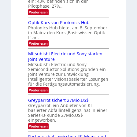
e
ein: 43% befinden sich in der
e
s
e
Pilotphase, 27%…
r
W
i
:
Weiterlesen
a
a
K
t
e
c
I
u
Optik-Kurs von Photonics Hub
h
u
-
s
s
Photonics Hub bietet am 8. September
n
E
-
t
in Mainz den Kurs ‚Basiswissen Optik
i
S
g
u
II‘ an.
n
e
m
s
s
m
:
i
Weiterlesen
-
a
i
O
m
t
n
T
p
e
Mitsubishi Electric und Sony starten
z
a
t
r
r
Joint Venture
n
r
i
s
e
i
Mitsubishi Electric und Sony
k
t
m
Semiconductor Solutions gründen ein
-
n
e
m
K
n
Joint Venture zur Entwicklung
d
t
u
H
intelligenter visionsbasierter Lösungen
i
s
r
a
für die Fertigungsautomatisierung.
n
s
l
d
:
Weiterlesen
v
b
e
M
o
j
r
i
n
a
Greyparrot sichert 27Mio.US$
D
t
P
h
Greyparrot, ein Anbieter von KI-
A
s
h
r
basierter Abfallintelligenz, hat in einer
C
u
o
H
Series-B-Runde 27Mio.US$
b
t
-
eingeworben.
i
o
I
s
n
:
Weiterlesen
n
h
i
G
d
i
c
r
Partnerschaft zwischen 4K-Mems und
u
E