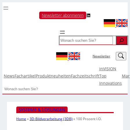
LinkedIn
Newsletter abonnieren
Search
LinkedIn
Newsletter
inVISION
News
Fachartikel
Produktneuheiten
Fachzeitschrift
Top
Mar
Innovations
Search
SYSTEME & LÖSUNGEN
Home
»
3D-Bildverarbeitung (3DB)
»
100 Prozent I.O.