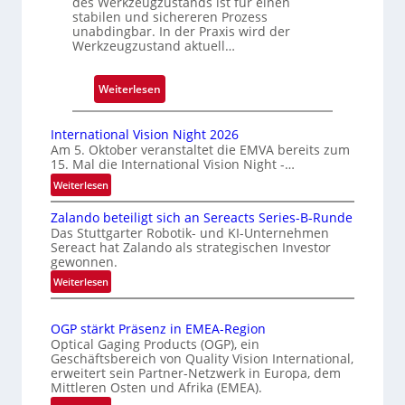
des Werkzeugzustands ist für einen
D
stabilen und sichereren Prozess
r
unabdingbar. In der Praxis wird der
u
Werkzeugzustand aktuell…
c
k
:
Weiterlesen
m
A
a
u
International Vision Night 2026
r
t
Am 5. Oktober veranstaltet die EMVA bereits zum
k
15. Mal die International Vision Night -…
o
e
m
:
Weiterlesen
n
I
a
e
Zalando beteiligt sich an Sereacts Series-B-Runde
n
t
Das Stuttgarter Robotik- und KI-Unternehmen
r
t
i
Sereact hat Zalando als strategischen Investor
e
k
s
gewonnen.
r
e
i
:
Weiterlesen
n
n
e
Z
a
n
a
r
t
OGP stärkt Präsenz in EMEA-Region
u
l
t
i
Optical Gaging Products (OGP), ein
n
a
e
o
Geschäftsbereich von Quality Vision International,
g
n
erweitert sein Partner-Netzwerk in Europa, dem
K
n
d
Mittleren Osten und Afrika (EMEA).
a
o
o