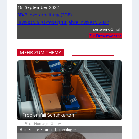
16. September 2022
3D-Bildverarbeitung (3DB)
inVISION 5 (Oktober) 10 Jahre inVISION 2022
senswork GmbH
Zur Firmenwebsite
MEHR ZUM THEMA
Problemfall Schuhkarton
Bild: .Nomagic GmbH
Bild: Restar Framos Technologies