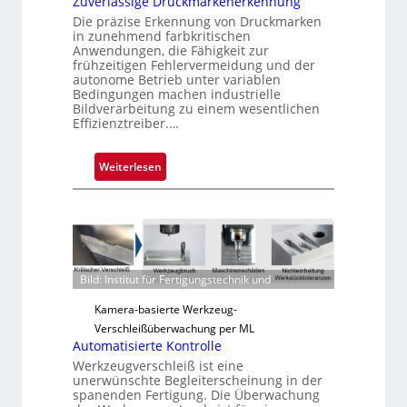
Zuverlässige Druckmarkenerkennung
Die präzise Erkennung von Druckmarken
in zunehmend farbkritischen
Anwendungen, die Fähigkeit zur
frühzeitigen Fehlervermeidung und der
autonome Betrieb unter variablen
Bedingungen machen industrielle
Bildverarbeitung zu einem wesentlichen
Effizienztreiber.…
:
Weiterlesen
Z
u
v
e
r
Bild: Institut für Fertigungstechnik und
l
ä
Kamera-basierte Werkzeug-
s
Verschleißüberwachung per ML
s
Automatisierte Kontrolle
i
Werkzeugverschleiß ist eine
g
unerwünschte Begleiterscheinung in der
spanenden Fertigung. Die Überwachung
e