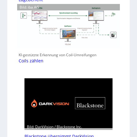
Bild: iba AG
KI-gestützte Erkennung von Coil-Umreifungen
Coils zählen
Bild: DarkVision / Blackstone Inc.
Blackstone übernimmt DarkVision