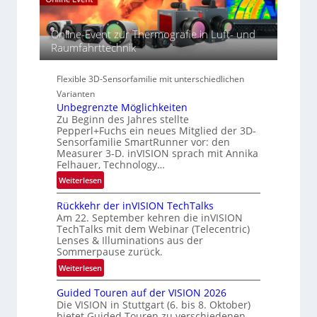
e
S
R
c
e
e
t
r
Online-Event zur Thermografie in Luft- und
g
r
i
Raumfahrttechnik
i
a
e
o
l
s
n
Flexible 3D-Sensorfamilie mit unterschiedlichen
N
-
Varianten
e
B
Unbegrenzte Möglichkeiten
w
-
Zu Beginn des Jahres stellte
s
R
Pepperl+Fuchs ein neues Mitglied der 3D-
‘
u
Sensorfamilie SmartRunner vor: den
n
Measurer 3-D. inVISION sprach mit Annika
Felhauer, Technology…
d
e
:
Weiterlesen
U
Rückkehr der inVISION TechTalks
n
Am 22. September kehren die inVISION
b
TechTalks mit dem Webinar (Telecentric)
e
Lenses & Illuminations aus der
g
Sommerpause zurück.
r
:
Weiterlesen
e
R
n
Guided Touren auf der VISION 2026
ü
z
Die VISION in Stuttgart (6. bis 8. Oktober)
c
t
bietet Guided Touren zu verschiedenen