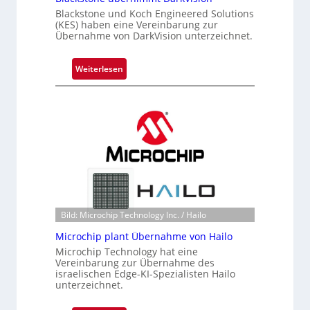
Blackstone und Koch Engineered Solutions
(KES) haben eine Vereinbarung zur
Übernahme von DarkVision unterzeichnet.
:
Weiterlesen
B
l
a
c
k
s
t
o
n
e
Bild: Microchip Technology Inc. / Hailo
ü
Microchip plant Übernahme von Hailo
b
Microchip Technology hat eine
e
Vereinbarung zur Übernahme des
r
israelischen Edge-KI-Spezialisten Hailo
unterzeichnet.
n
i