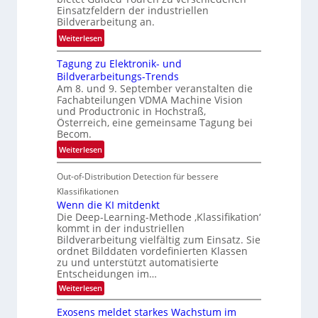
k
Einsatzfeldern der industriellen
e
k
Bildverarbeitung an.
M
e
:
ö
Weiterlesen
h
G
g
r
Tagung zu Elektronik- und
u
l
d
Bildverarbeitungs-Trends
i
i
e
Am 8. und 9. September veranstalten die
d
c
r
Fachabteilungen VDMA Machine Vision
e
h
und Productronic in Hochstraß,
i
d
k
Österreich, eine gemeinsame Tagung bei
n
T
e
Becom.
V
o
i
:
Weiterlesen
I
u
t
T
S
r
e
Out-of-Distribution Detection für bessere
a
I
e
n
g
Klassifikationen
O
n
u
Wenn die KI mitdenkt
N
a
Die Deep-Learning-Methode ‚Klassifikation‘
n
T
u
kommt in der industriellen
g
e
Bildverarbeitung vielfältig zum Einsatz. Sie
f
z
c
ordnet Bilddaten vordefinierten Klassen
d
u
h
zu und unterstützt automatisierte
e
E
Entscheidungen im…
T
r
l
a
:
Weiterlesen
V
W
e
l
e
I
Exosens meldet starkes Wachstum im
k
k
n