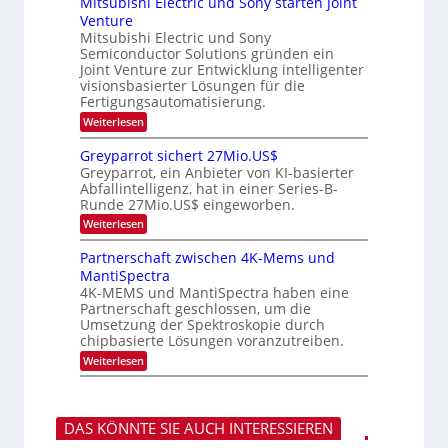
Mitsubishi Electric und Sony starten Joint
e
u
t
t
m
n
Venture
m
z
i
i
i
n
Mitsubishi Electric und Sony
g
k
n
m
i
Semiconductor Solutions gründen ein
-
s
a
e
m
K
Joint Venture zur Entwicklung intelligenter
r
-
r
m
u
visionsbasierter Lösungen für die
s
t
T
r
Fertigungsautomatisierung.
t
i
s
r
e
n
:
Weiterlesen
v
e
n
d
M
o
H
e
i
n
n
Greyparrot sichert 27Mio.US$
a
r
t
P
d
Greyparrot, ein Anbieter von KI-basierter
l
D
s
h
Abfallintelligenz, hat in einer Series-B-
s
b
A
u
o
Runde 27Mio.US$ eingeworben.
j
C
b
t
a
H
i
o
:
Weiterlesen
h
-
s
n
G
r
I
h
i
r
Partnerschaft zwischen 4K-Mems und
n
i
c
e
MantiSpectra
d
E
s
y
u
l
H
4K-MEMS und MantiSpectra haben eine
p
s
e
u
Partnerschaft geschlossen, um die
a
t
c
b
r
Umsetzung der Spektroskopie durch
r
t
r
chipbasierte Lösungen voranzutreiben.
i
r
o
e
i
:
Weiterlesen
t
z
c
P
s
u
u
a
i
n
r
c
d
t
h
DAS KÖNNTE SIE AUCH INTERESSIEREN
S
n
e
o
e
r