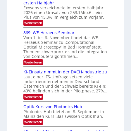
S
ersten Halbjahr
t
n
s
I
Exosens verzeichnete im ersten Halbjahr
d
r
2026 einen Umsatz von 253,1Mio.€ – ein
i
O
o
e
Plus von 15,3% im Vergleich zum Vorjahr.
N
n
K
:
Weiterlesen
2
I
i
E
m
0
k
x
869. WE-Heraeus-Seminar
i
2
o
-
t
Vom 1. bis 6. November findet das WE-
s
6
d
u
Heraeus-Seminar zu ‚Computational
e
e
Optical Microscopy‘ in Bad Honnef statt.
n
n
n
Themenschwerpunkte sind die Integration
s
d
k
m
von Computeralgorithmen…
t
B
e
:
Weiterlesen
l
i
8
d
l
6
KI-Einsatz nimmt in der DACH-Industrie zu
e
9
d
t
Laut einer IFS-Umfrage setzen viele
.
s
v
Industrieunternehmen in Deutschland,
W
t
Österreich und der Schweiz bereits KI ein:
e
E
a
43% befinden sich in der Pilotphase, 27%…
-
r
r
H
k
:
Weiterlesen
a
e
e
K
r
r
s
I
Optik-Kurs von Photonics Hub
a
b
W
-
e
Photonics Hub bietet am 8. September in
a
E
e
u
Mainz den Kurs ‚Basiswissen Optik II‘ an.
c
i
s
i
h
n
:
Weiterlesen
-
s
t
s
O
S
t
a
p
u