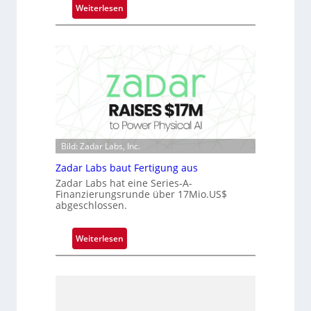
m
:
Weiterlesen
m
M
t
i
D
c
a
r
r
o
k
c
V
h
i
i
s
p
Bild: Zadar Labs, Inc.
i
p
o
Zadar Labs baut Fertigung aus
l
n
a
Zadar Labs hat eine Series-A-
Finanzierungsrunde über 17Mio.US$
n
abgeschlossen.
t
Ü
:
Weiterlesen
b
Z
e
a
r
d
n
a
a
r