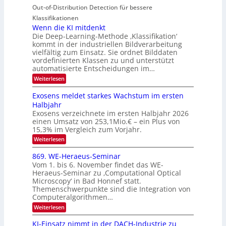
i
e
n
Out-of-Distribution Detection für bessere
a
O
c
n
n
h
Klassifikationen
N
a
e
t
Wenn die KI mitdenkt
T
r
u
Die Deep-Learning-Methode ‚Klassifikation‘
i
e
l
f
kommt in der industriellen Bildverarbeitung
a
S
c
vielfältig zum Einsatz. Sie ordnet Bilddaten
d
n
p
h
vordefinierten Klassen zu und unterstützt
d
e
e
e
T
automatisierte Entscheidungen im…
r
n
c
a
:
Weiterlesen
V
t
W
l
I
e
r
Exosens meldet starkes Wachstum im ersten
k
n
S
a
Halbjahr
s
n
I
Exosens verzeichnete im ersten Halbjahr 2026
d
O
einen Umsatz von 253,1Mio.€ – ein Plus von
i
e
15,3% im Vergleich zum Vorjahr.
N
K
2
:
Weiterlesen
I
E
0
m
x
869. WE-Heraeus-Seminar
i
2
o
t
Vom 1. bis 6. November findet das WE-
s
6
d
Heraeus-Seminar zu ‚Computational Optical
e
e
Microscopy‘ in Bad Honnef statt.
n
n
Themenschwerpunkte sind die Integration von
s
k
m
Computeralgorithmen…
t
e
:
Weiterlesen
l
8
d
6
KI-Einsatz nimmt in der DACH-Industrie zu
e