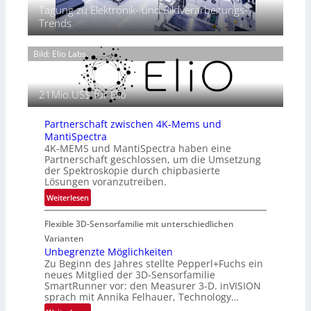
T
Tagung zu Elektronik- und Bildverarbeitungs-
P
t
h
Trends
r
2
e
ä
0
r
s
2
Bild: Elio Labs.
m
e
6
o
n
g
z
21Mio.US$ für Elio
r
i
a
n
f
Partnerschaft zwischen 4K-Mems und
E
i
MantiSpectra
M
4K-MEMS und MantiSpectra haben eine
e
E
Partnerschaft geschlossen, um die Umsetzung
i
A
der Spektroskopie durch chipbasierte
n
-
Lösungen voranzutreiben.
L
R
:
Weiterlesen
u
e
P
f
g
Flexible 3D-Sensorfamilie mit unterschiedlichen
a
t
i
r
Varianten
-
o
t
Unbegrenzte Möglichkeiten
u
n
Zu Beginn des Jahres stellte Pepperl+Fuchs ein
n
n
neues Mitglied der 3D-Sensorfamilie
e
d
SmartRunner vor: den Measurer 3-D. inVISION
r
R
sprach mit Annika Felhauer, Technology…
s
a