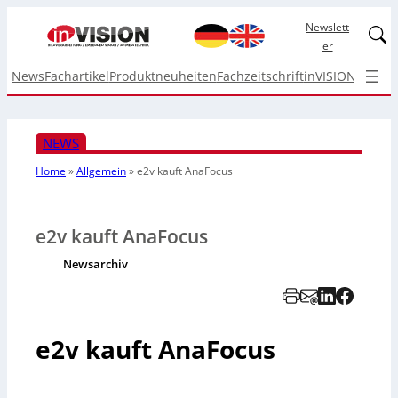
Newslett
Linked
er
News
Fachartikel
Produktneuheiten
Fachzeitschrift
inVISION Top I
NEWS
Home
»
Allgemein
»
e2v kauft AnaFocus
e2v kauft AnaFocus
Newsarchiv
e2v kauft AnaFocus