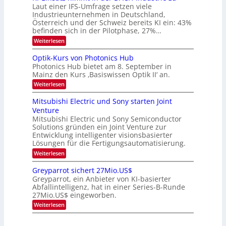
9
t
Laut einer IFS-Umfrage setzen viele
.
s
Industrieunternehmen in Deutschland,
W
t
Österreich und der Schweiz bereits KI ein: 43%
E
a
befinden sich in der Pilotphase, 27%…
-
r
H
k
:
Weiterlesen
e
e
K
r
s
I
Optik-Kurs von Photonics Hub
a
W
-
e
Photonics Hub bietet am 8. September in
a
E
u
Mainz den Kurs ‚Basiswissen Optik II‘ an.
c
i
s
h
n
:
Weiterlesen
-
s
s
O
S
t
a
p
Mitsubishi Electric und Sony starten Joint
e
u
t
t
m
Venture
m
z
i
i
i
n
Mitsubishi Electric und Sony Semiconductor
k
n
m
i
Solutions gründen ein Joint Venture zur
-
a
e
m
K
Entwicklung intelligenter visionsbasierter
r
r
m
u
Lösungen für die Fertigungsautomatisierung.
s
t
r
:
t
Weiterlesen
i
s
M
e
n
v
i
n
d
o
Greyparrot sichert 27Mio.US$
t
H
e
n
Greyparrot, ein Anbieter von KI-basierter
s
a
r
P
Abfallintelligenz, hat in einer Series-B-Runde
u
l
D
h
27Mio.US$ eingeworben.
b
b
A
o
i
j
C
t
:
Weiterlesen
s
a
H
o
G
h
h
-
n
r
i
r
I
i
e