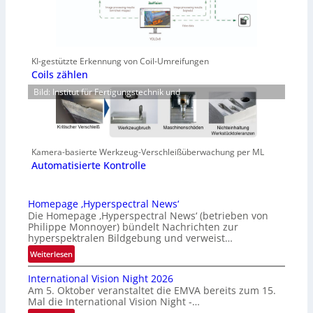
KI-gestützte Erkennung von Coil-Umreifungen
Coils zählen
Bild: Institut für Fertigungstechnik und
Kamera-basierte Werkzeug-Verschleißüberwachung per ML
Automatisierte Kontrolle
Homepage ‚Hyperspectral News‘
Die Homepage ‚Hyperspectral News‘ (betrieben von
Philippe Monnoyer) bündelt Nachrichten zur
hyperspektralen Bildgebung und verweist…
:
Weiterlesen
H
International Vision Night 2026
o
Am 5. Oktober veranstaltet die EMVA bereits zum 15.
m
Mal die International Vision Night -…
e