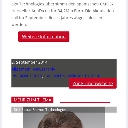
e2v Technologies übernimmt den spanischen CMOS-
Hersteller AnaFocus für 34,2Mio Euro. Die Akquisition
soll im September dieses Jahres abgeschlossen
werden.
Weitere Information
2. September 2014
Allgemein
,
Newsarchiv
inVISION 1 2015
,
inVISION Newsletter 16 2014
Zur Firmenwebsite
MEHR ZUM THEMA
Bild: Restar Framos Technologies