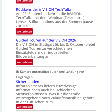
:
Weiterlesen
c
u
U
h
m
Rückkehr der inVISION TechTalks
n
a
f
Am 22. September kehren die inVISION
b
f
a
TechTalks mit dem Webinar (Telecentric)
e
t
Lenses & Illuminations aus der Sommerpause
h
g
zurück.
z
r
r
w
:
t
Weiterlesen
e
i
R
t
n
s
Guided Touren auf der VISION 2026
ü
e
z
Die VISION in Stuttgart (6. bis 8. Oktober) bietet
c
c
c
t
Guided Touren zu verschiedenen
h
k
h
Einsatzfeldern der industriellen
e
e
k
n
Bildverarbeitung an.
M
n
e
i
:
ö
Weiterlesen
4
h
k
G
g
K
r
IR-Kamera unterstützt autonome Landung von
u
l
-
d
i
i
Flugzeugen
M
e
d
c
Sicher landen
e
r
Infrarotkameras liefern zuverlässige
e
h
m
i
Informationen auch bei schlechten
d
k
s
n
Sichtverhältnissen. Was für die Straße
T
e
u
weitestgehend noch Zukunftsmusik ist, gehört
V
o
i
in der Luft schon zum…
n
I
u
t
d
:
Weiterlesen
S
r
e
S
M
I