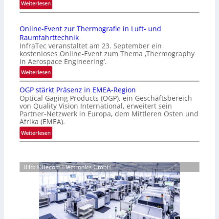
:
Weiterlesen
p
I
a
n
g
Online-Event zur Thermografie in Luft- und
t
e
Raumfahrttechnik
e
‚
InfraTec veranstaltet am 23. September ein
r
H
kostenloses Online-Event zum Thema ‚Thermography
n
y
in Aerospace Engineering‘.
a
p
:
Weiterlesen
t
e
O
i
r
OGP stärkt Präsenz in EMEA-Region
n
o
Optical Gaging Products (OGP), ein Geschäftsbereich
s
l
n
von Quality Vision International, erweitert sein
p
i
Partner-Netzwerk in Europa, dem Mittleren Osten und
a
e
n
Afrika (EMEA).
l
c
e
:
Weiterlesen
V
t
-
O
i
r
E
G
s
a
v
P
i
l
e
Bild: ©Becom Electronics GmbH
s
o
N
n
t
n
e
t
ä
N
w
z
r
i
s
u
k
g
‘
r
t
h