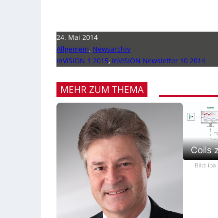
24. Mai 2014
Allgemein
,
Newsarchiv
inVISION 1 2015
,
inVISION Newsletter 10 2014
MEHR ZUM THEMA
Coils 
Bild: iba