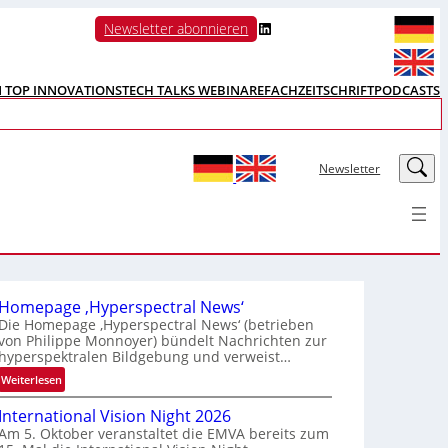
LinkedIn
Newsletter abonnieren
N TOP INNOVATIONS
TECH TALKS WEBINARE
FACHZEITSCHRIFT
PODCASTS
LinkedIn
Newsletter
Homepage ‚Hyperspectral News‘
Die Homepage ‚Hyperspectral News‘ (betrieben
von Philippe Monnoyer) bündelt Nachrichten zur
hyperspektralen Bildgebung und verweist…
:
Weiterlesen
H
International Vision Night 2026
o
Am 5. Oktober veranstaltet die EMVA bereits zum
m