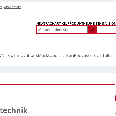
d
Abo
Kontakt
NEWS
FACHARTIKEL
PRODUKTNEUHEITEN
INVISIO
Search
ON Top Innovations
Marktübersichten
Podcasts
Tech Talks
technik