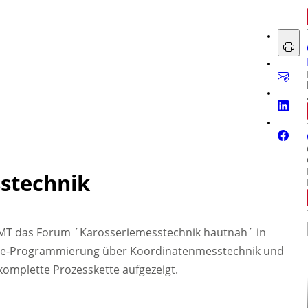
stechnik
iss IMT das Forum ´Karosseriemesstechnik hautnah´ in
ine-Programmierung über Koordinatenmesstechnik und
komplette Prozesskette aufgezeigt.