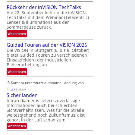
U
a
a
Rückkehr der inVISION TechTalks
n
u
f
Am 22. September kehren die inVISION
b
m
t
TechTalks mit dem Webinar (Telecentric)
e
f
z
Lenses & Illuminations aus der
g
a
w
Sommerpause zurück.
r
h
i
:
Weiterlesen
e
r
s
R
n
t
c
Guided Touren auf der VISION 2026
ü
z
t
h
Die VISION in Stuttgart (6. bis 8. Oktober)
c
t
e
bietet Guided Touren zu verschiedenen
e
k
e
c
Einsatzfeldern der industriellen
n
k
Bildverarbeitung an.
M
h
4
e
ö
n
:
Weiterlesen
K
h
g
i
G
-
r
l
k
IR-Kamera unterstützt autonome Landung von
u
M
d
i
i
Flugzeugen
e
e
c
d
Sicher landen
m
r
h
e
Infrarotkameras liefern zuverlässige
s
i
k
Informationen auch bei schlechten
d
u
n
Sichtverhältnissen. Was für die Straße
e
T
n
V
weitestgehend noch Zukunftsmusik ist,
i
o
d
I
gehört in der Luft schon zum…
t
u
M
S
:
Weiterlesen
e
r
a
S
I
n
i
e
n