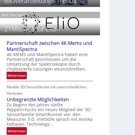
Bildverarbeitungs-Trends
t
h
T
P
t
h
r
Bild: Elio Labs.
2
e
ä
0
r
s
2
21Mio.US$ für Elio
m
e
6
o
n
g
Partnerschaft zwischen 4K-Mems und
z
r
MantiSpectra
i
a
4K-MEMS und MantiSpectra haben eine
n
f
Partnerschaft geschlossen, um die
E
i
Umsetzung der Spektroskopie durch
M
e
chipbasierte Lösungen voranzutreiben.
E
i
:
Weiterlesen
A
n
P
-
L
Flexible 3D-Sensorfamilie mit unterschiedlichen
a
R
u
r
Varianten
e
f
t
Unbegrenzte Möglichkeiten
g
t
n
Zu Beginn des Jahres stellte
i
-
Pepperl+Fuchs ein neues Mitglied der 3D-
e
o
Sensorfamilie SmartRunner vor: den
u
r
n
Measurer 3-D. inVISION sprach mit Annika
n
s
Felhauer, Technology…
d
c
:
Weiterlesen
R
h