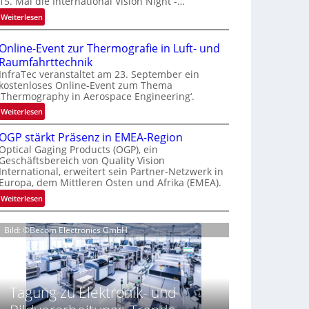
15. Mal die International Vision Night -…
e
:
Weiterlesen
p
I
a
n
g
Online-Event zur Thermografie in Luft- und
t
e
Raumfahrttechnik
e
‚
InfraTec veranstaltet am 23. September ein
r
H
kostenloses Online-Event zum Thema
‚Thermography in Aerospace Engineering‘.
n
y
a
p
:
Weiterlesen
t
e
O
i
OGP stärkt Präsenz in EMEA-Region
r
n
o
Optical Gaging Products (OGP), ein
s
l
Geschäftsbereich von Quality Vision
n
p
i
International, erweitert sein Partner-Netzwerk in
a
e
n
Europa, dem Mittleren Osten und Afrika (EMEA).
l
c
e
:
Weiterlesen
V
t
-
O
i
r
E
G
s
a
v
Bild: ©Becom Electronics GmbH
P
i
l
e
s
o
N
n
t
n
e
t
ä
N
w
z
Tagung zu Elektronik- und
r
i
s
u
k
g
‘
r