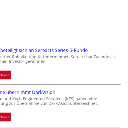
beteiligt sich an Sereacts Series-B-Runde
garter Robotik- und KI-Unternehmen Sereact hat Zalando als
chen Investor gewonnen.
:
rlesen
Z
a
one übernimmt DarkVision
l
e und Koch Engineered Solutions (KES) haben eine
a
rung zur Übernahme von DarkVision unterzeichnet.
n
d
o
:
rlesen
b
B