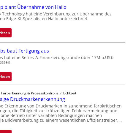
e
l
ip plant Übernahme von Hailo
t
a
e
c
p Technology hat eine Vereinbarung zur Übernahme des
hen Edge-KI-Spezialisten Hailo unterzeichnet.
i
k
l
s
i
t
:
rlesen
g
o
M
t
n
i
bs baut Fertigung aus
s
e
c
i
ü
bs hat eine Series-A-Finanzierungsrunde über 17Mio.US$
r
ossen.
c
b
o
h
e
c
a
r
h
:
rlesen
n
n
i
Z
S
i
p
a
 Farberkennung & Prozesskontrolle in Echtzeit
e
m
p
d
ssige Druckmarkenerkennung
r
m
l
a
ise Erkennung von Druckmarken in zunehmend farbkritischen
e
t
a
r
gen, die Fähigkeit zur frühzeitigen Fehlervermeidung und
a
D
n
L
nome Betrieb unter variablen Bedingungen machen
c
a
t
lle Bildverarbeitung zu einem wesentlichen Effizienztreiber.…
a
t
r
Ü
b
s
k
b
s