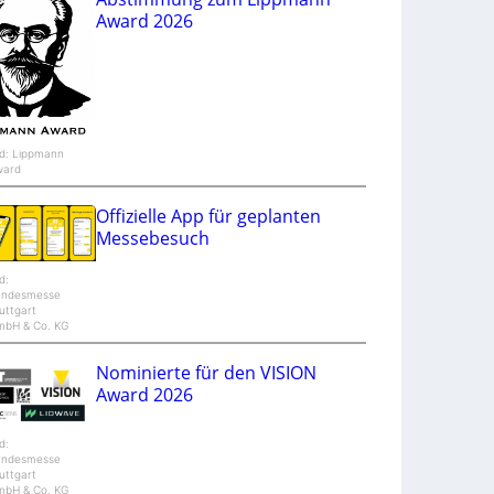
V
Award 2026
e
n
t
u
r
e
ld: Lippmann
ward
Offizielle App für geplanten
Messebesuch
ld:
andesmesse
uttgart
mbH & Co. KG
Nominierte für den VISION
Award 2026
ld:
andesmesse
uttgart
mbH & Co. KG