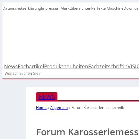
Datenschutzerklärung
Impressum
Marktübersichten
Perfekte Maschine
Downloa
News
Fachartikel
Produktneuheiten
Fachzeitschrift
inVISI
Search
NEWS
Home
»
Allgemein
»
Forum Karosseriemesstechnik
Forum Karosseriemess