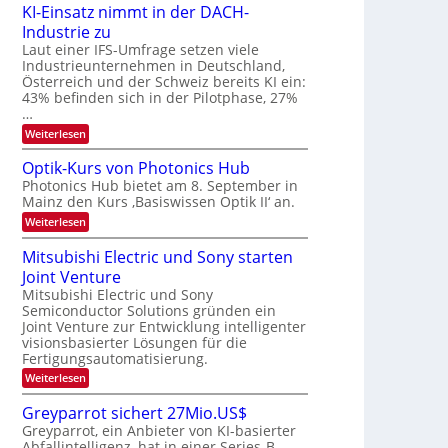
6
e
KI-Einsatz nimmt in der DACH-
9
t
Industrie zu
.
s
W
Laut einer IFS-Umfrage setzen viele
t
E
a
Industrieunternehmen in Deutschland,
-
r
Österreich und der Schweiz bereits KI ein:
H
k
43% befinden sich in der Pilotphase, 27%
e
e
…
r
s
a
:
Weiterlesen
W
e
K
a
u
I
c
Optik-Kurs von Photonics Hub
s
-
h
Photonics Hub bietet am 8. September in
-
E
s
S
Mainz den Kurs ‚Basiswissen Optik II‘ an.
i
t
e
n
u
:
Weiterlesen
m
s
m
O
i
a
i
p
Mitsubishi Electric und Sony starten
n
t
m
t
a
z
Joint Venture
e
i
r
n
r
k
Mitsubishi Electric und Sony
i
s
-
Semiconductor Solutions gründen ein
m
t
K
Joint Venture zur Entwicklung intelligenter
m
e
u
visionsbasierter Lösungen für die
t
n
r
i
Fertigungsautomatisierung.
H
s
n
a
v
:
Weiterlesen
d
l
o
M
e
b
n
i
Greyparrot sichert 27Mio.US$
r
j
P
t
D
a
Greyparrot, ein Anbieter von KI-basierter
h
s
A
h
o
Abfallintelligenz, hat in einer Series-B-
u