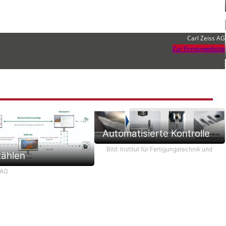
Carl Zeiss AG
Zur Firmenwebsite
Automatisierte Kontrolle
Bild: Institut für Fertigungstechnik und
zählen
 AG