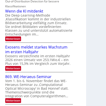
Out-of-Distribution Detection für bessere
O
c
n
t
N
h
Klassifikationen
a
i
e
T
Wenn die KI mitdenkt
r
u
S
e
Die Deep-Learning-Methode
l
f
p
‚Klassifikation‘ kommt in der industriellen
a
c
d
Bildverarbeitung vielfältig zum Einsatz.
n
e
h
d
Sie ordnet Bilddaten vordefinierten
e
c
T
e
Klassen zu und unterstützt automatisierte
r
t
n
a
Entscheidungen im…
V
r
l
:
Weiterlesen
I
a
k
W
S
e
s
Exosens meldet starkes Wachstum
n
I
im ersten Halbjahr
n
O
d
Exosens verzeichnete im ersten Halbjahr
N
i
2026 einen Umsatz von 253,1Mio.€ – ein
e
2
Plus von 15,3% im Vergleich zum Vorjahr.
K
0
:
Weiterlesen
I
2
E
m
x
i
869. WE-Heraeus-Seminar
6
o
t
Vom 1. bis 6. November findet das WE-
s
d
Heraeus-Seminar zu ‚Computational
e
e
Optical Microscopy‘ in Bad Honnef statt.
n
n
s
k
Themenschwerpunkte sind die
m
t
Integration von Computeralgorithmen…
e
:
Weiterlesen
l
8
d