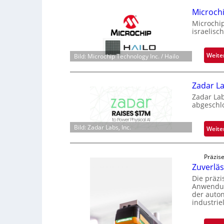
Microch
Microchi
israelisc
Weite
Bild: Microchip Technology Inc. / Hailo
Zadar La
Zadar La
abgeschl
Bild: Zadar Labs, Inc.
Weite
Präzise
Zuverlä
Die präz
Anwendun
der auto
industrie