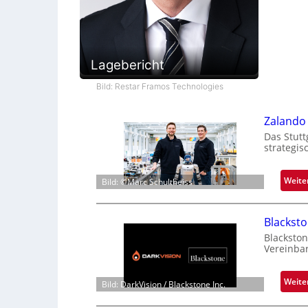
Lagebericht
Bild: Restar Framos Technologies
Zalando 
Das Stutt
strategis
Weite
Bild: ©Marc Schultheiss
Blackst
Blackston
Vereinba
Weite
Bild: DarkVision / Blackstone Inc.