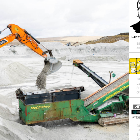
Bi
A
Bi
L
St
G
Bi
L
St
G