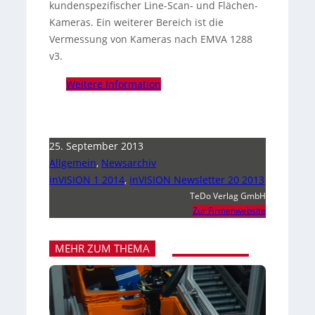
kundenspezifischer Line-Scan- und Flächen-
Kameras.
Ein weiterer Bereich ist die
Vermessung von Kameras nach EMVA 1288
v3.
Weitere Information
25. September 2013
Allgemein
,
Newsarchiv
inVISION 1 2014
,
inVISION Newsletter 20 2013
TeDo Verlag GmbH
Zur Firmenwebsite
MEHR ZUM THEMA