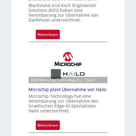
Blackstone und Koch Engineered
Solutions (KES) haben eine
Vereinbarung zur Übernahme von
DarkVision unterzeichnet.
:
Weiterlesen
B
l
a
c
k
s
t
Bild: Microchip Technology Inc. / Hailo
o
Microchip plant Übernahme von Hailo
n
Microchip Technology hat eine
e
Vereinbarung zur Übernahme des
ü
israelischen Edge-KI-Spezialisten
Hailo unterzeichnet.
b
e
r
:
Weiterlesen
n
M