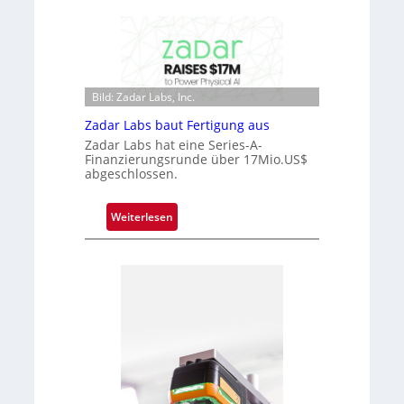
i
i
m
c
m
r
t
o
D
c
a
Bild: Zadar Labs, Inc.
h
r
i
Zadar Labs baut Fertigung aus
k
p
Zadar Labs hat eine Series-A-
V
p
Finanzierungsrunde über 17Mio.US$
i
abgeschlossen.
l
s
a
i
n
:
Weiterlesen
o
t
Z
n
Ü
a
b
d
e
a
r
r
n
L
a
a
h
b
m
s
e