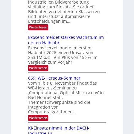
industriellen Bildverarbeitung
f
z
c
vielfältig zum Einsatz. Sie ordnet
d
u
h
Bilddaten vordefinierten Klassen zu
e
E
und unterstützt automatisierte
T
r
Entscheidungen im…
l
a
V
e
:
Weiterlesen
l
I
W
k
k
e
S
Exosens meldet starkes Wachstum im
t
s
n
I
ersten Halbjahr
r
n
Exosens verzeichnete im ersten
O
d
o
Halbjahr 2026 einen Umsatz von
i
N
n
e
253,1Mio.€ – ein Plus von 15,3% im
2
K
i
Vergleich zum Vorjahr.
I
0
k
:
Weiterlesen
m
2
E
-
i
6
x
t
869. WE-Heraeus-Seminar
u
o
d
Vom 1. bis 6. November findet das
n
s
e
WE-Heraeus-Seminar zu
e
d
n
‚Computational Optical Microscopy‘ in
n
k
B
Bad Honnef statt.
s
t
i
m
Themenschwerpunkte sind die
e
l
Integration von
l
Computeralgorithmen…
d
d
v
:
Weiterlesen
e
8
t
e
6
s
KI-Einsatz nimmt in der DACH-
r
9
t
Industrie zu