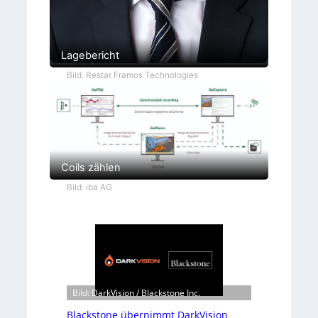
Lagebericht
Bild: Restar Framos Technologies
Coils zählen
Bild: iba AG
Bild: DarkVision / Blackstone Inc.
Blackstone übernimmt DarkVision