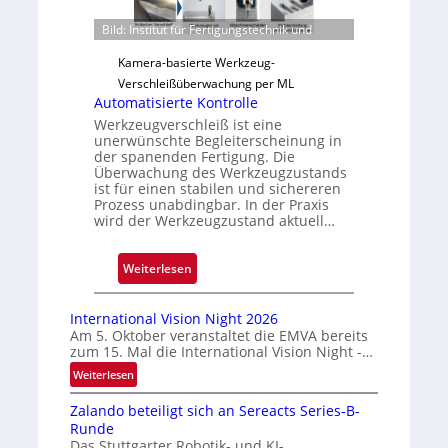
e
Bild: Institut für Fertigungstechnik und
r
l
Kamera-basierte Werkzeug-
ä
Verschleißüberwachung per ML
s
Automatisierte Kontrolle
s
Werkzeugverschleiß ist eine
unerwünschte Begleiterscheinung in
i
der spanenden Fertigung. Die
g
Überwachung des Werkzeugzustands
e
ist für einen stabilen und sichereren
Prozess unabdingbar. In der Praxis
D
wird der Werkzeugzustand aktuell…
r
u
:
Weiterlesen
c
A
k
u
m
International Vision Night 2026
t
a
Am 5. Oktober veranstaltet die EMVA bereits
zum 15. Mal die International Vision Night -…
o
r
m
k
:
Weiterlesen
I
a
e
Zalando beteiligt sich an Sereacts Series-B-
n
t
n
Runde
t
i
e
Das Stuttgarter Robotik- und KI-