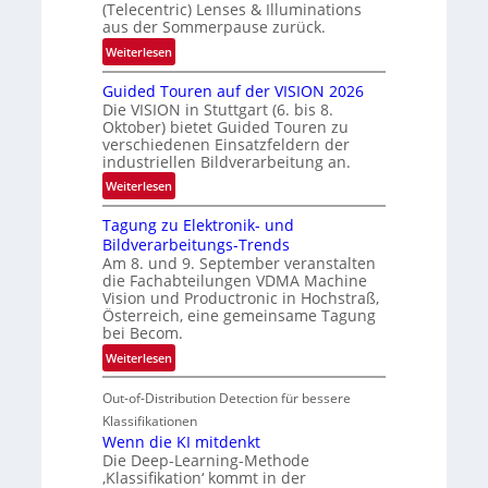
(Telecentric) Lenses & Illuminations
g
aus der Sommerpause zurück.
r
:
Weiterlesen
e
R
n
Guided Touren auf der VISION 2026
ü
z
Die VISION in Stuttgart (6. bis 8.
c
t
Oktober) bietet Guided Touren zu
k
verschiedenen Einsatzfeldern der
e
k
industriellen Bildverarbeitung an.
M
e
:
ö
Weiterlesen
h
G
g
r
Tagung zu Elektronik- und
u
l
d
Bildverarbeitungs-Trends
i
i
e
Am 8. und 9. September veranstalten
d
c
r
die Fachabteilungen VDMA Machine
e
h
Vision und Productronic in Hochstraß,
i
d
k
Österreich, eine gemeinsame Tagung
n
T
e
bei Becom.
V
o
i
:
Weiterlesen
I
u
t
T
S
r
e
Out-of-Distribution Detection für bessere
a
I
e
n
g
Klassifikationen
O
n
u
Wenn die KI mitdenkt
N
a
Die Deep-Learning-Methode
n
T
u
‚Klassifikation‘ kommt in der
g
e