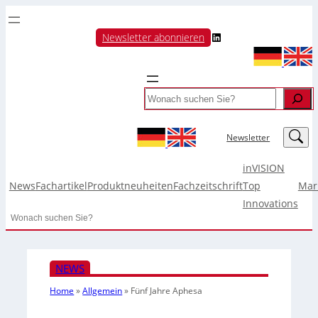
LinkedIn
Newsletter abonnieren
Search
LinkedIn
Newsletter
inVISION
News
Fachartikel
Produktneuheiten
Fachzeitschrift
Top
Mar
Innovations
Search
NEWS
Home
»
Allgemein
»
Fünf Jahre Aphesa