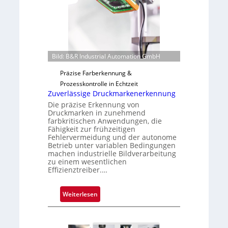
b
v
a
o
u
n
t
H
F
a
e
Bild: B&R Industrial Automation GmbH
i
r
Präzise Farberkennung &
l
t
Prozesskontrolle in Echtzeit
o
i
Zuverlässige Druckmarkenerkennung
g
Die präzise Erkennung von
u
Druckmarken in zunehmend
n
farbkritischen Anwendungen, die
Fähigkeit zur frühzeitigen
g
Fehlervermeidung und der autonome
a
Betrieb unter variablen Bedingungen
u
machen industrielle Bildverarbeitung
s
zu einem wesentlichen
Effizienztreiber.…
:
Weiterlesen
Z
u
v