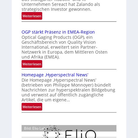
e
s
r
Unternehmen Sereact hat Zalando als
r
strategischen Investor gewonnen.
i
k
n
e
:
e
Weiterlesen
a
Z
r
n
t
a
t
n
i
OGP stärkt Präsenz in EMEA-Region
l
e
u
o
Optical Gaging Products (OGP), ein
a
K
n
Geschäftsbereich von Quality Vision
n
n
International, erweitert sein Partner-
a
o
g
d
Netzwerk in Europa, dem Mittleren Osten
l
n
und Afrika (EMEA).
o
V
t
b
:
Weiterlesen
i
r
e
O
s
o
t
Homepage ‚Hyperspectral News‘
G
i
Die Homepage ‚Hyperspectral News‘
e
l
P
o
(betrieben von Philippe Monnoyer) bündelt
i
l
s
n
Nachrichten zur hyperspektralen Bildgebung
l
t
e
N
und verweist auf öffentlich zugängliche
i
ä
Artikel, die um eigene…
i
g
r
g
:
Weiterlesen
t
k
h
H
s
t
t
o
i
P
2
m
c
r
Bild: Elio Labs.
0
e
h
ä
2
p