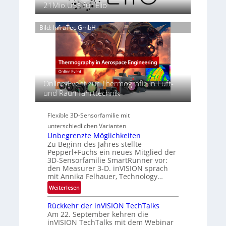
a
s
21Mio.US$ für Elio
6
a
n
e
g
S
n
e
Bild: InfraTec GmbH
e
z
‚
r
i
H
e
n
y
a
E
p
c
M
e
t
E
Online-Event zur Thermografie in Luft-
r
s
A
und Raumfahrttechnik
s
S
-
p
e
R
e
Flexible 3D-Sensorfamilie mit
r
e
c
unterschiedlichen Varianten
i
g
t
Unbegrenzte Möglichkeiten
e
i
r
Zu Beginn des Jahres stellte
s
o
a
Pepperl+Fuchs ein neues Mitglied der
-
n
3D-Sensorfamilie SmartRunner vor:
l
B
den Measurer 3-D. inVISION sprach
N
-
mit Annika Felhauer, Technology…
e
R
:
Weiterlesen
w
u
U
s
n
Rückkehr der inVISION TechTalks
n
‘
d
Am 22. September kehren die
b
e
inVISION TechTalks mit dem Webinar
e