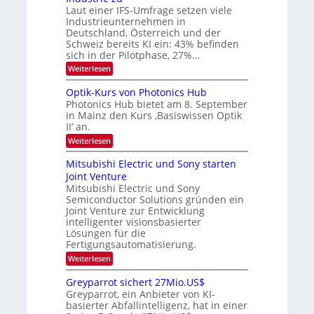
.
a
a
Laut einer IFS-Umfrage setzen viele
W
r
r
Industrieunternehmen in
E
k
b
-
e
Deutschland, Österreich und der
H
s
e
Schweiz bereits KI ein: 43% befinden
e
W
sich in der Pilotphase, 27%…
i
r
a
t
:
Weiterlesen
a
c
K
e
h
u
I
u
s
Optik-Kurs von Photonics Hub
n
-
s
t
Photonics Hub bietet am 8. September
E
g
-
u
in Mainz den Kurs ‚Basiswissen Optik
i
S
m
s
II‘ an.
n
e
i
-
s
m
m
:
Weiterlesen
a
T
i
e
O
t
n
r
p
r
Mitsubishi Electric und Sony starten
z
a
s
t
e
Joint Venture
n
r
t
i
i
Mitsubishi Electric und Sony
n
e
k
m
n
Semiconductor Solutions gründen ein
-
d
m
H
K
Joint Venture zur Entwicklung
s
t
a
u
intelligenter visionsbasierter
i
l
r
Lösungen für die
n
b
s
Fertigungsautomatisierung.
d
j
v
e
a
o
:
Weiterlesen
r
h
n
M
D
r
P
i
Greyparrot sichert 27Mio.US$
A
h
t
Greyparrot, ein Anbieter von KI-
C
o
s
H
basierter Abfallintelligenz, hat in einer
t
u
-