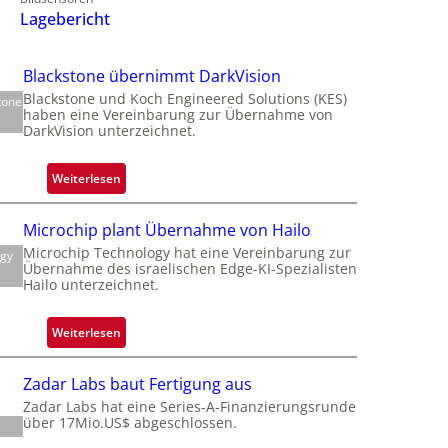
Lagebericht
Blackstone übernimmt DarkVision
Blackstone und Koch Engineered Solutions (KES)
tone
haben eine Vereinbarung zur Übernahme von
DarkVision unterzeichnet.
:
Weiterlesen
B
l
Microchip plant Übernahme von Hailo
a
Microchip Technology hat eine Vereinbarung zur
ogy
c
Übernahme des israelischen Edge-KI-Spezialisten
k
Hailo unterzeichnet.
s
t
:
Weiterlesen
o
M
n
i
Zadar Labs baut Fertigung aus
e
c
Zadar Labs hat eine Series-A-Finanzierungsrunde
ü
r
über 17Mio.US$ abgeschlossen.
b
o