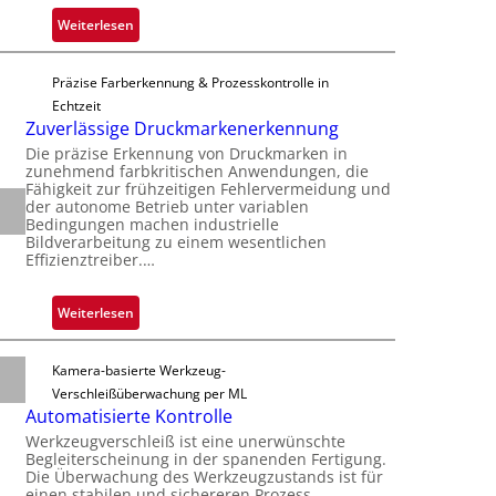
e
c
:
Weiterlesen
r
h
Z
n
i
a
i
p
Präzise Farberkennung & Prozesskontrolle in
d
m
p
Echtzeit
a
m
Zuverlässige Druckmarkenerkennung
l
r
t
a
Die präzise Erkennung von Druckmarken in
L
D
zunehmend farbkritischen Anwendungen, die
n
a
Fähigkeit zur frühzeitigen Fehlervermeidung und
a
t
der autonome Betrieb unter variablen
b
r
Ü
Bedingungen machen industrielle
s
k
Bildverarbeitung zu einem wesentlichen
b
b
Effizienztreiber.…
V
e
a
i
r
u
s
:
Weiterlesen
n
t
i
Z
a
F
o
u
h
Kamera-basierte Werkzeug-
e
n
v
m
Verschleißüberwachung per ML
r
e
e
Automatisierte Kontrolle
t
r
v
Werkzeugverschleiß ist eine unerwünschte
i
l
o
Begleiterscheinung in der spanenden Fertigung.
g
ä
Die Überwachung des Werkzeugzustands ist für
n
u
einen stabilen und sichereren Prozess