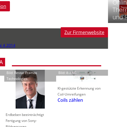
Onlin
ion
Therm
‚
und 
t
Zur Firmenwebsite
-
i
N 4 2014
i
-
A
t
-
Bild: Restar Framos
Bild: iba AG
Technologies
l
KI-gestützte Erkennung von
Coil-Umreifungen
Coils zählen
‘
Erdbeben beeinträchtigt
Fertigung von Sony-
Bildsensoren