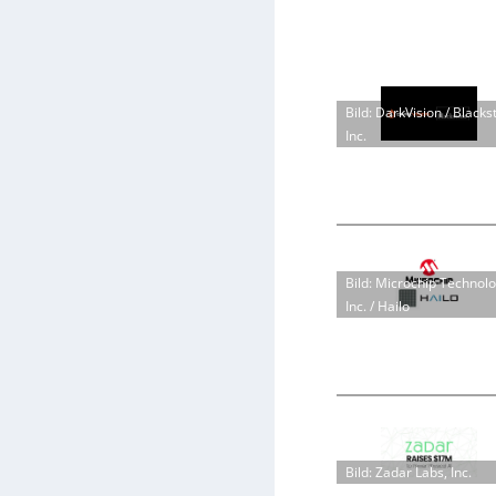
Bild: DarkVision / Blacks
Inc.
Bild: Microchip Technol
Inc. / Hailo
Bild: Zadar Labs, Inc.