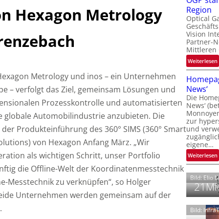
OGP stär
l
on Hexagon Metrology
Region
Optical G
Geschäfts
l
Vision Int
Grenzebach
Partner-N
i
Mittleren
:
Weiterlesen
i
t
Hexagon Metrology und inos – ein Unternehmen
Homepag
News‘
e – verfolgt das Ziel, gemeinsam Lösungen und
i
Die Homep
l
ensionalen Prozesskontrolle und automatisierten
i
News‘ (be
t
i
Monnoyer)
e globale Automobilindustrie anzubieten. Die
zur hyper
t
 der Produkteinführung des 360° SIMS (360° Smart
und verwei
t
zugänglic
olutions) von Hexagon Anfang März. „Wir
eigene…
t
i
ation als wichtigen Schritt, unser Portfolio
:
Weiterlesen
tig die Offline-Welt der Koordinatenmesstechnik
Bild: Elio 
ine-Messtechnik zu verknüpfen“, so Holger
21Mio
ide Unternehmen werden gemeinsam auf der
.
Bild: Infr
i