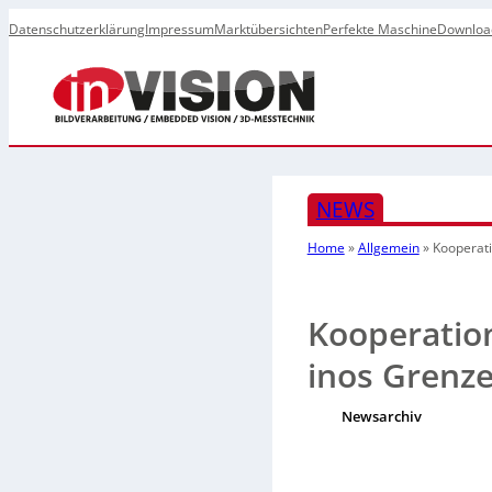
Datenschutzerklärung
Impressum
Marktübersichten
Perfekte Maschine
Downloa
NEWS
Home
»
Allgemein
»
Kooperat
Kooperatio
inos Grenz
Newsarchiv