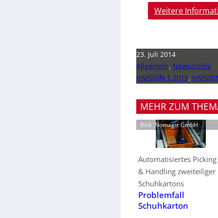
Weitere Informat
23. Juli 2014
Allgemein
,
Newsarchiv
inVISION 1 2015
,
inVISIO
MEHR ZUM THEM
Bild: .Nomagic GmbH
Automatisiertes Picking
& Handling zweiteiliger
Schuhkartons
Problemfall
Schuhkarton