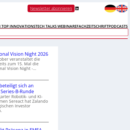
LinkedIn
Newsletter abonnieren
N TOP INNOVATIONS
TECH TALKS WEBINARE
FACHZEITSCHRIFT
PODCASTS
ional Vision Night 2026
ober veranstaltet die
its zum 15. Mal die
nal Vision Night -…
eteiligt sich an
n
 Series-B-Runde
arter Robotik- und KI-
e
men Sereact hat Zalando
r
gischen Investor
n
.
a
Z
a
o