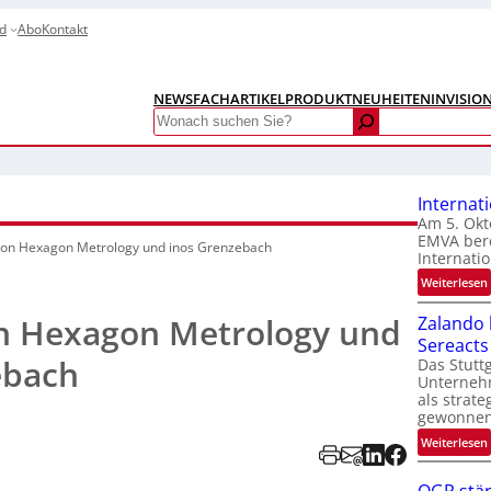
d
Abo
Kontakt
NEWS
FACHARTIKEL
PRODUKTNEUHEITEN
INVISIO
Search
Internat
Am 5. Okt
EMVA bere
ion Hexagon Metrology
und inos Grenzebach
Internatio
:
Weiterlesen
I
n Hexagon Metrology und
Zalando b
Sereacts
t
ebach
Das Stuttg
Unterneh
als strate
gewonnen
:
Weiterlesen
t
i