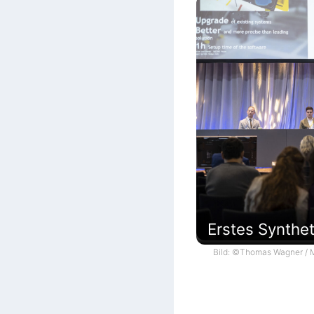
Erstes Synthe
Bild: ©Thomas Wagner / M