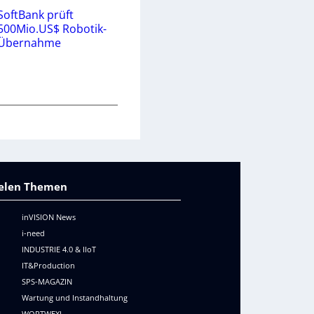
SoftBank prüft
500Mio.US$ Robotik-
Übernahme
vielen Themen
inVISION News
i-need
INDUSTRIE 4.0 & IIoT
IT&Production
SPS-MAGAZIN
Wartung und Instandhaltung
WORTWEXL