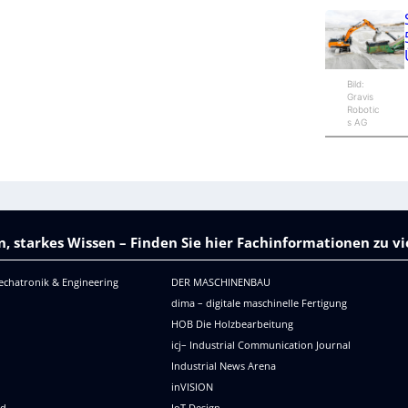
Bild:
Gravis
Robotic
s AG
, starkes Wissen – Finden Sie hier Fachinformationen zu 
echatronik & Engineering
DER MASCHINENBAU
dima – digitale maschinelle Fertigung
HOB Die Holzbearbeitung
icj– Industrial Communication Journal
Industrial News Arena
R
inVISION
ld
IoT Design