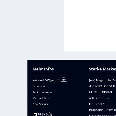
Mehr Infos
Starke Marken
Wir sind IVW geprüft!
[me] Magazin für M
Download
dhf INTRALOGISTIK
TeDo Business
GEBÄUDEDIGITAL
Mediadaten
ADFORCE PRO
Abo-Service
Industrial AI
INDUSTRIAL POWE
Open Webinar Wor