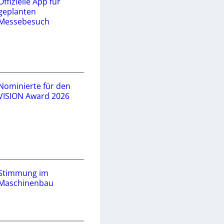
Offizielle App für
geplanten
Messebesuch
Nominierte für den
VISION Award 2026
Stimmung im
Maschinenbau