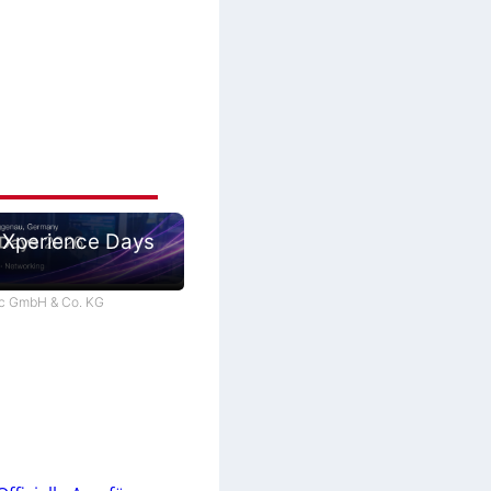
 Xperience Days
tec GmbH & Co. KG