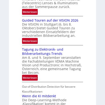
e
(Telecentric) Lenses & Illuminations
g
aus der Sommerpause zurück.
r
:
Weiterlesen
e
R
n
Guided Touren auf der VISION 2026
ü
z
Die VISION in Stuttgart (6. bis 8.
c
t
Oktober) bietet Guided Touren zu
k
verschiedenen Einsatzfeldern der
e
k
industriellen Bildverarbeitung an.
M
e
:
ö
Weiterlesen
h
G
g
r
Tagung zu Elektronik- und
u
l
d
Bildverarbeitungs-Trends
i
i
e
Am 8. und 9. September veranstalten
d
c
r
die Fachabteilungen VDMA Machine
e
h
Vision und Productronic in Hochstraß,
i
d
k
Österreich, eine gemeinsame Tagung
n
T
e
bei Becom.
V
o
i
:
Weiterlesen
I
u
t
T
S
r
e
Out-of-Distribution Detection für bessere
a
I
e
n
g
Klassifikationen
O
n
u
Wenn die KI mitdenkt
N
a
Die Deep-Learning-Methode
n
T
u
‚Klassifikation‘ kommt in der
g