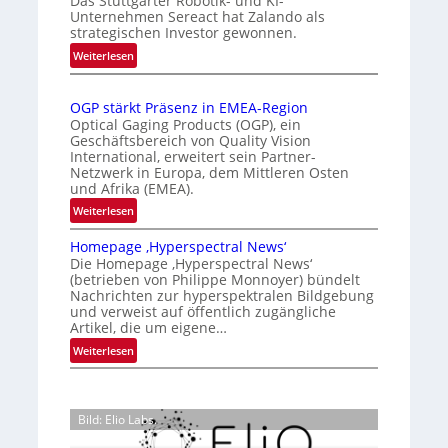
Das Stuttgarter Robotik- und KI-
e
s
r
Unternehmen Sereact hat Zalando als
r
strategischen Investor gewonnen.
i
k
n
e
:
e
Weiterlesen
a
Z
r
n
t
a
t
n
i
OGP stärkt Präsenz in EMEA-Region
l
e
u
o
Optical Gaging Products (OGP), ein
a
K
n
Geschäftsbereich von Quality Vision
n
n
International, erweitert sein Partner-
a
o
g
d
Netzwerk in Europa, dem Mittleren Osten
l
n
und Afrika (EMEA).
o
V
t
b
:
Weiterlesen
i
r
e
O
s
o
t
Homepage ‚Hyperspectral News‘
G
i
Die Homepage ‚Hyperspectral News‘
e
l
P
o
(betrieben von Philippe Monnoyer) bündelt
i
l
s
n
Nachrichten zur hyperspektralen Bildgebung
l
t
e
N
und verweist auf öffentlich zugängliche
i
ä
Artikel, die um eigene…
i
g
r
g
:
Weiterlesen
t
k
h
H
s
t
t
o
i
P
2
m
c
r
Bild: Elio Labs.
0
e
h
ä
2
p