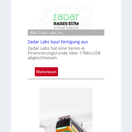
i
i
m
c
m
r
t
o
D
c
a
Bild: Zadar Labs, Inc.
h
r
i
Zadar Labs baut Fertigung aus
k
p
Zadar Labs hat eine Series-A-
V
p
Finanzierungsrunde über 17Mio.US$
i
abgeschlossen.
l
s
a
i
n
:
Weiterlesen
o
t
Z
n
Ü
a
b
d
e
a
r
r
n
L
a
a
h
b
m
s