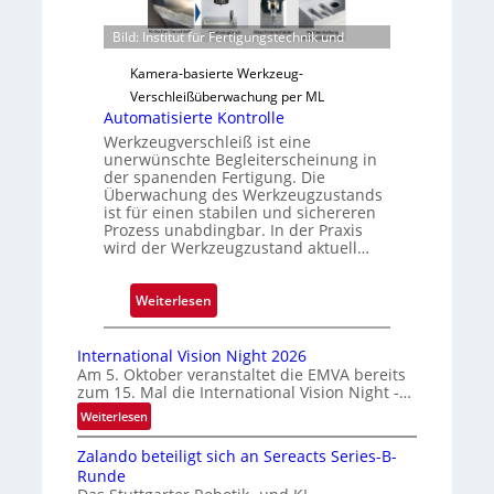
e
Bild: Institut für Fertigungstechnik und
r
l
Kamera-basierte Werkzeug-
ä
Verschleißüberwachung per ML
s
Automatisierte Kontrolle
s
Werkzeugverschleiß ist eine
unerwünschte Begleiterscheinung in
i
der spanenden Fertigung. Die
g
Überwachung des Werkzeugzustands
e
ist für einen stabilen und sichereren
Prozess unabdingbar. In der Praxis
D
wird der Werkzeugzustand aktuell…
r
u
:
Weiterlesen
c
A
k
u
m
International Vision Night 2026
t
a
Am 5. Oktober veranstaltet die EMVA bereits
zum 15. Mal die International Vision Night -…
o
r
m
k
:
Weiterlesen
I
a
e
Zalando beteiligt sich an Sereacts Series-B-
n
t
n
Runde
t
i
e