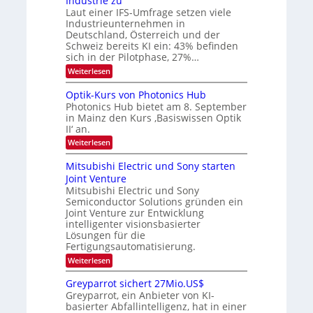
Industrie zu
.
a
a
Laut einer IFS-Umfrage setzen viele
W
r
r
Industrieunternehmen in
E
k
b
-
e
Deutschland, Österreich und der
H
s
e
Schweiz bereits KI ein: 43% befinden
e
W
sich in der Pilotphase, 27%…
i
r
a
t
:
Weiterlesen
a
c
K
e
h
u
I
u
s
Optik-Kurs von Photonics Hub
n
-
s
t
Photonics Hub bietet am 8. September
E
g
-
u
in Mainz den Kurs ‚Basiswissen Optik
i
S
m
s
II‘ an.
n
e
i
-
s
m
m
:
Weiterlesen
a
T
i
e
O
t
n
r
p
r
Mitsubishi Electric und Sony starten
z
a
s
t
e
Joint Venture
n
r
t
i
i
Mitsubishi Electric und Sony
n
e
k
m
n
Semiconductor Solutions gründen ein
-
d
m
H
K
Joint Venture zur Entwicklung
s
t
a
u
intelligenter visionsbasierter
i
l
r
Lösungen für die
n
b
s
Fertigungsautomatisierung.
d
j
v
e
a
o
:
Weiterlesen
r
h
n
M
D
r
P
i
Greyparrot sichert 27Mio.US$
A
h
t
Greyparrot, ein Anbieter von KI-
C
o
s
H
basierter Abfallintelligenz, hat in einer
t
u