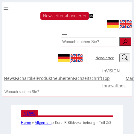
LinkedIn
Newsletter abonnieren
Search
LinkedIn
Newsletter
inVISION
News
Fachartikel
Produktneuheiten
Fachzeitschrift
Top
Mar
Innovations
Search
NEWS
Home
»
Allgemein
»
Kurs IR-Bildverarbeitung – Teil 2/3