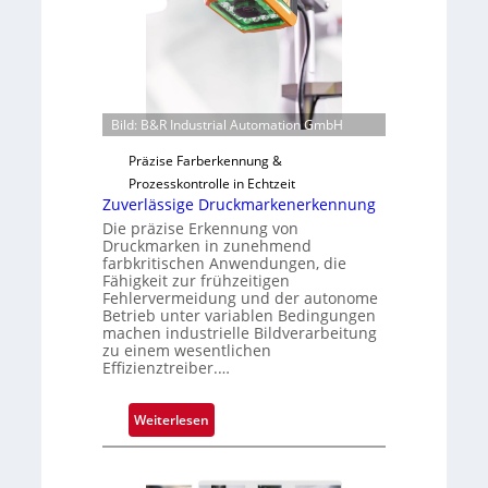
e
b
v
a
o
u
n
t
H
F
a
e
Bild: B&R Industrial Automation GmbH
i
r
Präzise Farberkennung &
l
t
Prozesskontrolle in Echtzeit
o
i
Zuverlässige Druckmarkenerkennung
g
Die präzise Erkennung von
u
Druckmarken in zunehmend
n
farbkritischen Anwendungen, die
Fähigkeit zur frühzeitigen
g
Fehlervermeidung und der autonome
a
Betrieb unter variablen Bedingungen
u
machen industrielle Bildverarbeitung
s
zu einem wesentlichen
Effizienztreiber.…
:
Weiterlesen
Z
u
v