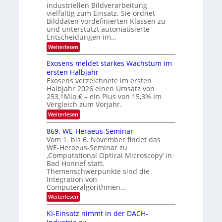
e
industriellen Bildverarbeitung
f
z
c
vielfältig zum Einsatz. Sie ordnet
d
u
h
Bilddaten vordefinierten Klassen zu
e
E
und unterstützt automatisierte
T
r
Entscheidungen im…
l
a
V
e
:
Weiterlesen
l
I
W
k
k
e
S
Exosens meldet starkes Wachstum im
t
s
n
I
ersten Halbjahr
r
n
Exosens verzeichnete im ersten
O
d
o
Halbjahr 2026 einen Umsatz von
i
N
n
e
253,1Mio.€ – ein Plus von 15,3% im
2
K
i
Vergleich zum Vorjahr.
I
0
k
:
Weiterlesen
m
2
E
-
i
6
x
t
869. WE-Heraeus-Seminar
u
o
d
Vom 1. bis 6. November findet das
n
s
e
WE-Heraeus-Seminar zu
e
d
n
‚Computational Optical Microscopy‘ in
n
k
B
Bad Honnef statt.
s
t
i
m
Themenschwerpunkte sind die
e
l
Integration von
l
Computeralgorithmen…
d
d
v
:
Weiterlesen
e
8
t
e
6
s
KI-Einsatz nimmt in der DACH-
r
9
t