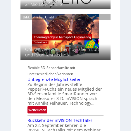
a
s
21Mio.US$ für Elio
6
a
n
e
g
S
n
e
Bild: InfraTec GmbH
e
z
‚
r
i
H
e
n
y
a
E
p
c
M
e
t
E
Online-Event zur Thermografie in Luft-
r
s
A
und Raumfahrttechnik
s
S
-
p
e
R
e
Flexible 3D-Sensorfamilie mit
r
e
c
unterschiedlichen Varianten
i
g
t
Unbegrenzte Möglichkeiten
e
i
r
Zu Beginn des Jahres stellte
s
o
a
Pepperl+Fuchs ein neues Mitglied der
-
n
3D-Sensorfamilie SmartRunner vor:
l
B
den Measurer 3-D. inVISION sprach
N
-
mit Annika Felhauer, Technology…
e
R
:
Weiterlesen
w
u
U
s
n
Rückkehr der inVISION TechTalks
n
‘
d
Am 22. September kehren die
b
e
inVISION TechTalks mit dem Webinar