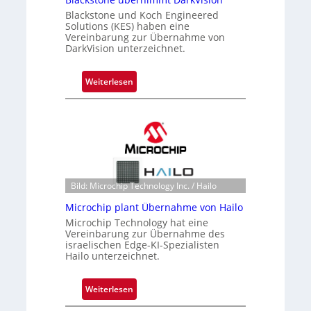
Blackstone und Koch Engineered
Solutions (KES) haben eine
Vereinbarung zur Übernahme von
DarkVision unterzeichnet.
:
Weiterlesen
B
l
a
c
k
s
t
Bild: Microchip Technology Inc. / Hailo
o
Microchip plant Übernahme von Hailo
n
Microchip Technology hat eine
e
Vereinbarung zur Übernahme des
ü
israelischen Edge-KI-Spezialisten
Hailo unterzeichnet.
b
e
r
:
Weiterlesen
n
M