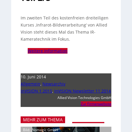
Im zweiten Teil des kostenfreien dreiteiligen
Kurses ‚Infrarot-Bildverarbeitung‘ von Allied
Vision steht dieses Mal das Thema IR-
Kameratechnik im Fokus.
Weitere Information
10. Juni 2014
Allgemein
,
Newsarchiv
inVISION 1 2015
,
inVISION Newsletter 11 2014
Allied Vision Technologies GmbH
Zur Firmenwebsite
MEHR ZUM THEMA
Bild: .Nomagic GmbH