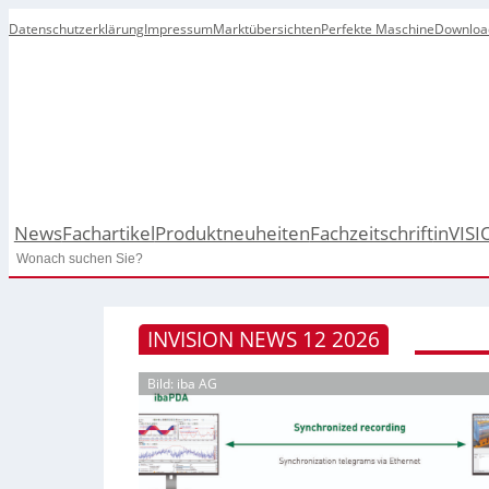
Datenschutzerklärung
Impressum
Marktübersichten
Perfekte Maschine
Downloa
News
Fachartikel
Produktneuheiten
Fachzeitschrift
inVISI
Search
INVISION NEWS 12 2026
Bild: iba AG