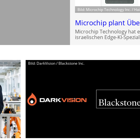
Bild: Microchip Technology Inc. / Hai
Microchip plant Üb
Microchip Technology hat 
israelischen Edge-KI-Spezial
Bild: DarkVision / Blackstone Inc.