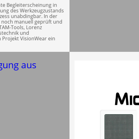
te Begleiterscheinung in
hung des Werkzeugzustands
ozess unabdingbar. In der
l noch manuell geprüft und
 TAM-Tools, Lorenz
gstechnik und
 Projekt VisionWear ein
igung aus