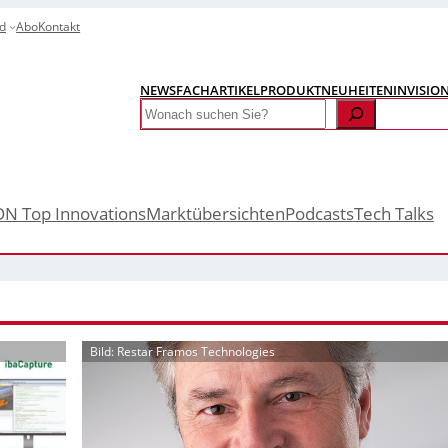
d
Abo
Kontakt
NEWS
FACHARTIKEL
PRODUKTNEUHEITEN
INVISIO
Search
ON Top Innovations
Marktübersichten
Podcasts
Tech Talks
Bild: Restar Framos Technologies