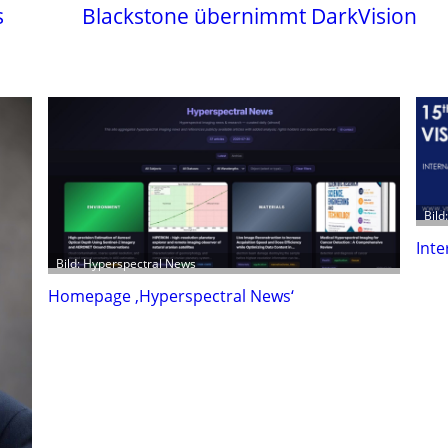
s
Blackstone übernimmt DarkVision
Bild
Inte
Bild: Hyperspectral News
Homepage ‚Hyperspectral News‘