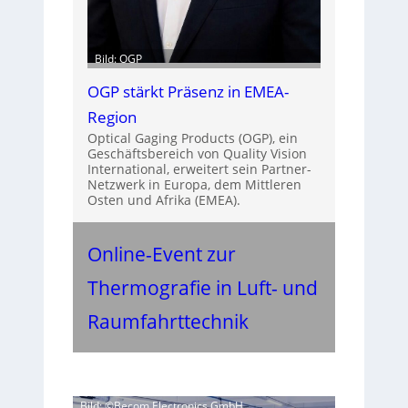
Bild: OGP
OGP stärkt Präsenz in EMEA-
Region
Optical Gaging Products (OGP), ein
Geschäftsbereich von Quality Vision
International, erweitert sein Partner-
Netzwerk in Europa, dem Mittleren
Osten und Afrika (EMEA).
Online-Event zur
Thermografie in Luft- und
Raumfahrttechnik
Bild: ©Becom Electronics GmbH