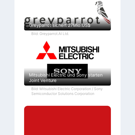
Greyparrot sichert 27Mio.US$
Bild: Greyparrot.AI Ltd.
Mitsubishi Electric und Sony starten
Joint Venture
Bild: Mitsubishi Electric Corporation / Sony
Semiconductor Solutions Corporation