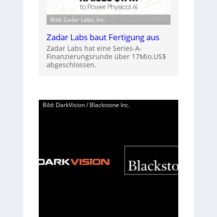
Bild: Zadar Labs, Inc.
Zadar Labs baut Fertigung aus
Zadar Labs hat eine Series-A-
Finanzierungsrunde über 17Mio.US$
abgeschlossen.
Bild: DarkVision / Blackstone Inc.