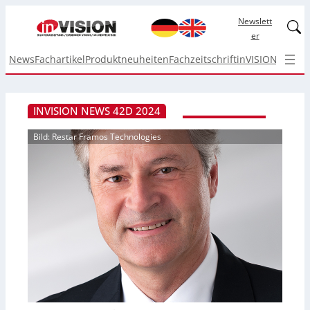
Newslett
Linked
er
News
Fachartikel
Produktneuheiten
Fachzeitschrift
inVISION Top I
INVISION NEWS 42D 2024
Bild: Restar Framos Technologies