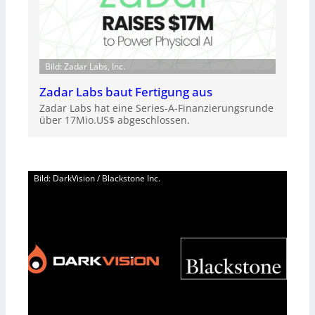
Bild: Zadar Labs, Inc.
Zadar Labs baut Fertigung aus
Zadar Labs hat eine Series-A-Finanzierungsrunde
über 17Mio.US$ abgeschlossen.
Bild: DarkVision / Blackstone Inc.