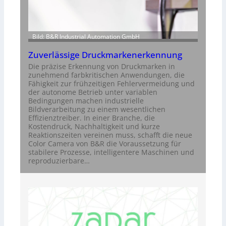
Bild: B&R Industrial Automation GmbH
Zuverlässige Druckmarkenerkennung
Die präzise Erkennung von Druckmarken in
zunehmend farbkritischen Anwendungen, die
Fähigkeit zur frühzeitigen Fehlervermeidung und
der autonome Betrieb unter variablen
Bedingungen machen industrielle
Bildverarbeitung zu einem wesentlichen
Effizienztreiber. In einer Branche, die
Kostendruck, Nachhaltigkeit und kurze
Reaktionszeiten vereinen muss, schafft die neue
Color Camera von B&R die Voraussetzung für
stabilere Prozesse, intelligentere Maschinen und
reproduzierbare…