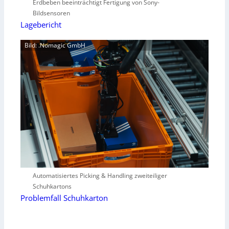
Erdbeben beeinträchtigt Fertigung von Sony-
Bildsensoren
Lagebericht
Bild: .Nomagic GmbH
Automatisiertes Picking & Handling zweiteiliger
Schuhkartons
Problemfall Schuhkarton