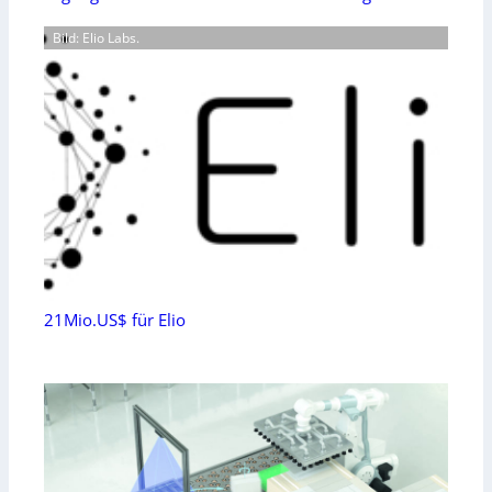
Bild: Elio Labs.
21Mio.US$ für Elio