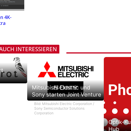
n 4K-
tra
 AUCH INTERESSIEREN
rt
Mitsubishi Electric und
Sony starten Joint Venture
Bild: Mitsubishi Electric Corporation /
Sony Semiconductor Solutions
Corporation
Optik-Ku
Hub