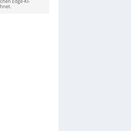
chen Edge-KI-
chnet.