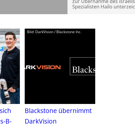
zur Übernahme des israelis
Spezialisten Hailo unterzei
Bild: DarkVision / Blackstone Inc.
sich
Blackstone übernimmt
s-B-
DarkVision