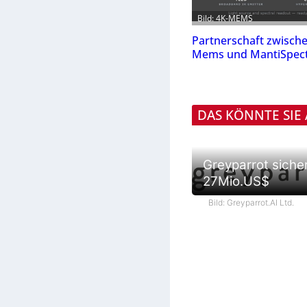
Bild: 4K-MEMS
Partnerschaft zwische
Mems und MantiSpec
DAS KÖNNTE SIE
Greyparrot siche
27Mio.US$
Bild: Greyparrot.AI Ltd.