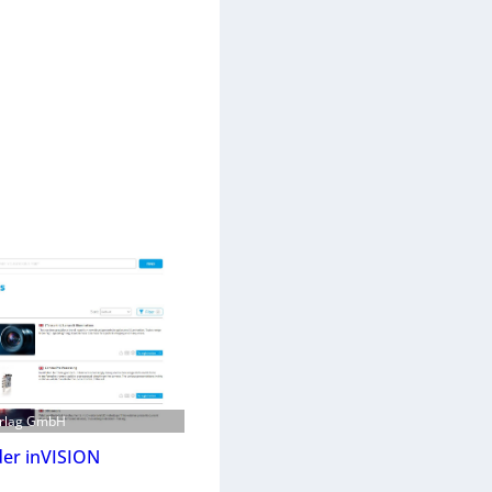
erlag GmbH
der inVISION