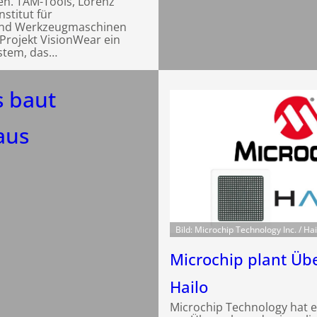
sen. TAM-Tools, Lorenz
stitut für
 und Werkzeugmaschinen
 Projekt VisionWear ein
stem, das…
s baut
aus
Bild: Microchip Technology Inc. / Hai
Microchip plant Ü
Hailo
Microchip Technology hat 