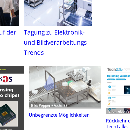
uf der
Tagung zu Elektronik-
und Bildverarbeitungs-
Trends
Bild: Pepperl+Fuchs SE
Bild: TeDo V
Unbegrenzte Möglichkeiten
Rückkehr 
TechTalks