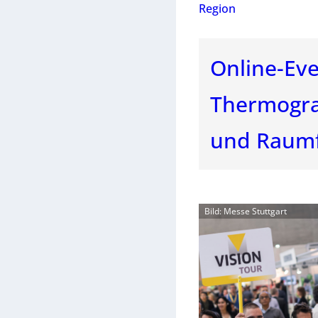
Region
Online-Eve
Thermograf
und Raumf
Bild: Messe Stuttgart