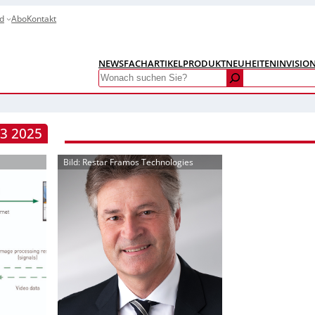
d
Abo
Kontakt
NEWS
FACHARTIKEL
PRODUKTNEUHEITEN
INVISIO
Search
3 2025
Bild: Restar Framos Technologies