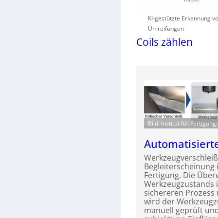
KI-gestützte Erkennung vo
Umreifungen
Coils zählen
Bild: Institut für Fertigun
Automatisierte
Werkzeugverschleiß
Begleiterscheinung
Fertigung. Die Übe
Werkzeugzustands is
sichereren Prozess 
wird der Werkzeugz
manuell geprüft und