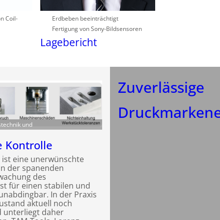
n Coil-
Erdbeben beeinträchtigt
Fertigung von Sony-Bildsensoren
Lagebericht
Zuverlässige
Druckmarken
gstechnik und
 Kontrolle
 ist eine unerwünschte
 in der spanenden
rwachung des
t für einen stabilen und
unabdingbar. In der Praxis
ustand aktuell noch
 unterliegt daher