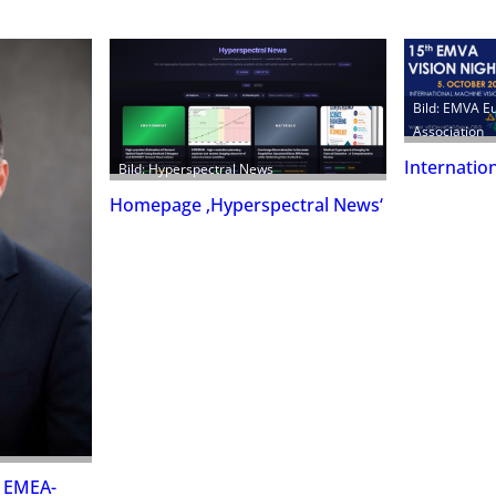
Bild: EMVA E
Association
Internatio
Bild: Hyperspectral News
Homepage ‚Hyperspectral News‘
n EMEA-