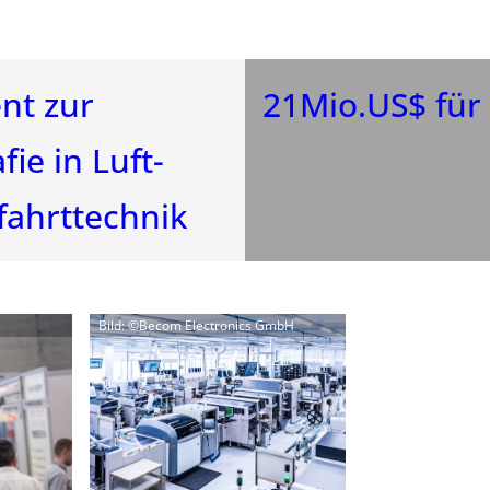
nt zur
21Mio.US$ für 
ie in Luft-
ahrttechnik
Bild: ©Becom Electronics GmbH