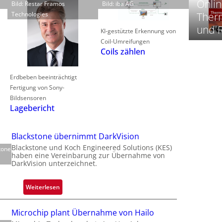
Onlin
Bild: Restar Framos
Bild: iba AG
Technologies
Therm
‚
und 
t
KI-gestützte Erkennung von
Coil-Umreifungen
Coils zählen
-
i
Erdbeben beeinträchtigt
Fertigung von Sony-
i
Bildsensoren
-
Lagebericht
t
-
Blackstone übernimmt DarkVision
l
Blackstone und Koch Engineered Solutions (KES)
tone
haben eine Vereinbarung zur Übernahme von
DarkVision unterzeichnet.
:
Weiterlesen
‘
B
l
Microchip plant Übernahme von Hailo
a