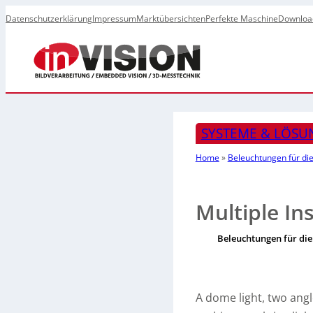
Datenschutzerklärung
Impressum
Marktübersichten
Perfekte Maschine
Downloa
SYSTEME & LÖSU
Home
»
Beleuchtungen für die
Multiple In
Beleuchtungen für die
A dome light, two angl