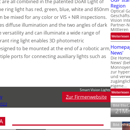
OGP stär
t are all combined in the patented DoAll Light of
l
Region
he ring light has red, green, blue, white and 850nm
Optical G
Geschäfts
 be mixed for any color or VIS + NIR inspections.
l
Vision Int
s diffuse illumination and the two angles of dark
Partner-N
i
Mittleren
de versatility and can illuminate a wide range of
:
Weiterlesen
i
rant ring light enables 3D photometric
t
Homepag
 designed to be mounted at the end of a robotic arm,
News‘
i
iple ports for connecting auxiliary lights such as
Die Homep
l
i
News‘ (be
t
i
Monnoyer)
zur hyper
t
und verwei
t
zugänglic
eigene…
t
i
Smart Vision Lights
:
Weiterlesen
Zur Firmenwebsite
BV
2022
Bild: Elio 
21Mio
A
Bild: Infr
i