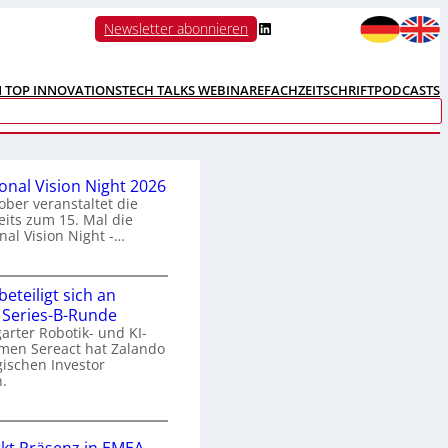
LinkedIn
Newsletter abonnieren
N TOP INNOVATIONS
TECH TALKS WEBINARE
FACHZEITSCHRIFT
PODCASTS
ional Vision Night 2026
ober veranstaltet die
its zum 15. Mal die
nal Vision Night -…
eteiligt sich an
n
 Series-B-Runde
arter Robotik- und KI-
e
men Sereact hat Zalando
r
gischen Investor
n
.
a
Z
a
o