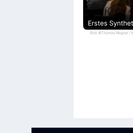
Erstes Synthe
Bild: ©Thomas Wagner / M