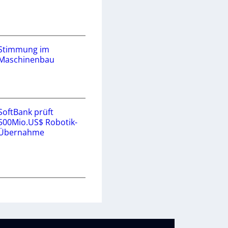
Stimmung im
Maschinenbau
SoftBank prüft
500Mio.US$ Robotik-
Übernahme