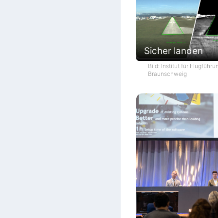
Sicher landen
Bild: Institut für Flugführ
Braunschweig