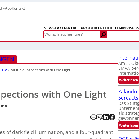
d
Abo
Kontakt
NEWS
FACHARTIKEL
PRODUKTNEUHEITEN
INVISIO
Search
Internat
NGEN
Am 5. Okt
EMVA bere
 IBV
»
Multiple Inspections with One Light
Internatio
:
Weiterlesen
I
spections with One Light
Zalando b
Sereacts
t
Das Stuttg
 IBV
Unterneh
als strate
gewonnen
:
Weiterlesen
t
es of dark field illumination, and a four-quadrant
i