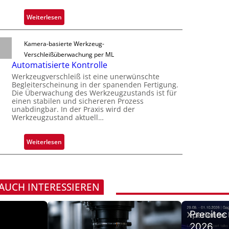
a
i
r
u
s
:
Weiterlesen
n
t
i
Z
a
F
o
u
h
Kamera-basierte Werkzeug-
e
n
v
m
Verschleißüberwachung per ML
r
e
e
Automatisierte Kontrolle
t
r
v
Werkzeugverschleiß ist eine unerwünschte
i
l
o
Begleiterscheinung in der spanenden Fertigung.
g
ä
Die Überwachung des Werkzeugzustands ist für
n
u
einen stabilen und sichereren Prozess
s
H
unabdingbar. In der Praxis wird der
n
s
a
Werkzeugzustand aktuell…
g
i
i
a
g
l
u
:
Weiterlesen
e
o
s
A
D
u
r
t
u
o
 AUCH INTERESSIEREN
c
m
k
a
m
Precitec
t
a
2026
i