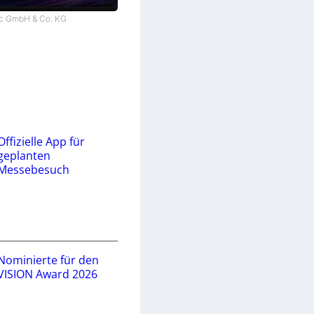
tec GmbH & Co. KG
Offizielle App für
geplanten
Messebesuch
Nominierte für den
VISION Award 2026