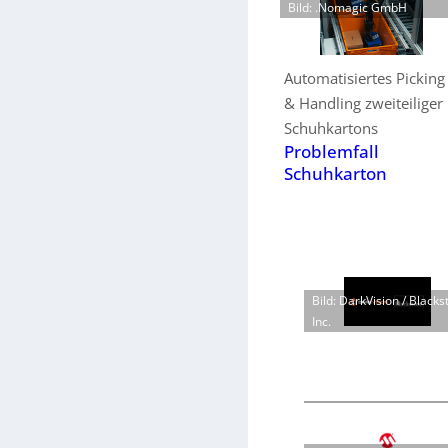
Bild: .Nomagic GmbH
Automatisiertes Picking
& Handling zweiteiliger
Schuhkartons
Problemfall
Schuhkarton
Bild: DarkVision / Blacks
Inc.