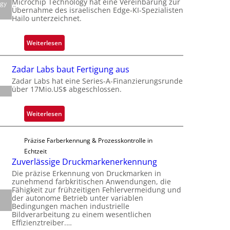
Microchip Technology hat eine Vereinbarung zur
ogy
c
Übernahme des israelischen Edge-KI-Spezialisten
k
Hailo unterzeichnet.
s
t
:
Weiterlesen
o
M
n
i
Zadar Labs baut Fertigung aus
e
c
Zadar Labs hat eine Series-A-Finanzierungsrunde
ü
r
über 17Mio.US$ abgeschlossen.
b
o
e
c
:
Weiterlesen
r
h
Z
n
i
a
i
p
Präzise Farberkennung & Prozesskontrolle in
d
m
p
Echtzeit
a
m
Zuverlässige Druckmarkenerkennung
l
r
t
a
Die präzise Erkennung von Druckmarken in
L
D
zunehmend farbkritischen Anwendungen, die
n
a
Fähigkeit zur frühzeitigen Fehlervermeidung und
a
t
der autonome Betrieb unter variablen
b
r
Ü
Bedingungen machen industrielle
s
k
Bildverarbeitung zu einem wesentlichen
b
b
Effizienztreiber.…
V
e