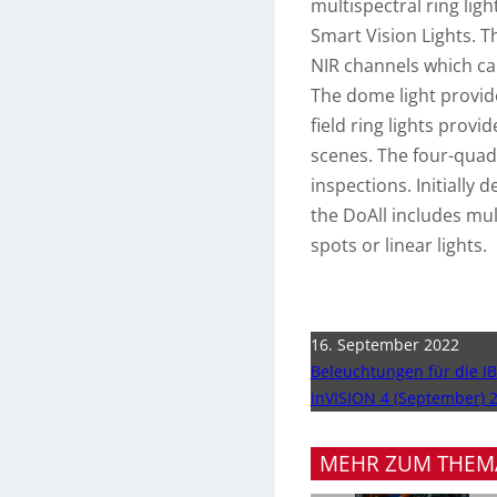
multispectral ring ligh
Smart Vision Lights. T
NIR channels which can
The dome light provide
field ring lights provi
scenes. The four-quad
inspections. Initially
the DoAll includes mult
spots or linear lights.
16. September 2022
Beleuchtungen für die I
inVISION 4 (September) 
MEHR ZUM THEM