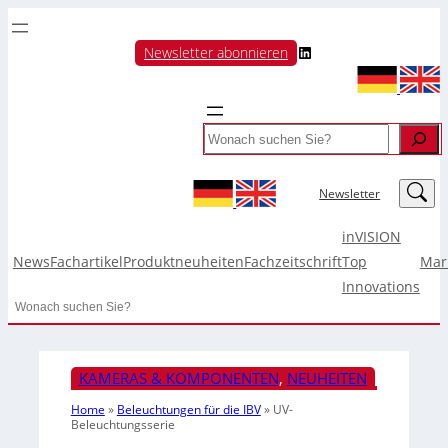
LinkedIn
Newsletter abonnieren
Search
LinkedIn
Newsletter
inVISION
News
Fachartikel
Produktneuheiten
Fachzeitschrift
Top
Mar
Innovations
Search
KAMERAS & KOMPONENTEN
, 
NEUHEITEN
Home
»
Beleuchtungen für die IBV
»
UV-
Beleuchtungsserie