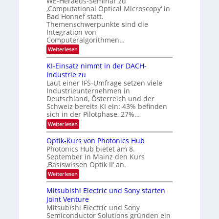
WE-Heraeus-Seminar zu
e
d
n
‚Computational Optical Microscopy‘ in
n
k
B
Bad Honnef statt.
s
t
i
m
Themenschwerpunkte sind die
e
l
Integration von
l
Computeralgorithmen…
d
d
v
:
Weiterlesen
e
8
t
e
6
s
KI-Einsatz nimmt in der DACH-
r
9
t
Industrie zu
.
a
a
Laut einer IFS-Umfrage setzen viele
W
r
r
Industrieunternehmen in
E
k
b
-
e
Deutschland, Österreich und der
H
s
e
Schweiz bereits KI ein: 43% befinden
e
W
sich in der Pilotphase, 27%…
i
r
a
t
:
Weiterlesen
a
c
K
e
h
u
I
u
s
Optik-Kurs von Photonics Hub
n
-
s
t
Photonics Hub bietet am 8.
E
g
-
u
September in Mainz den Kurs
i
S
m
s
‚Basiswissen Optik II‘ an.
n
e
i
-
s
m
m
:
Weiterlesen
a
T
i
e
O
t
n
r
p
r
Mitsubishi Electric und Sony starten
z
a
s
t
e
Joint Venture
n
r
t
i
i
Mitsubishi Electric und Sony
n
e
k
m
n
Semiconductor Solutions gründen ein
-
d