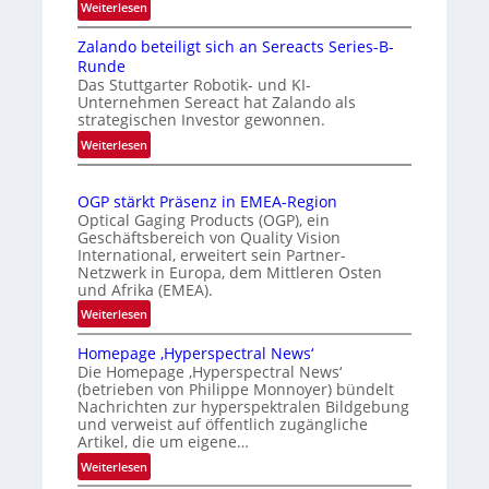
m
e
:
Weiterlesen
I
a
n
Zalando beteiligt sich an Sereacts Series-B-
n
t
e
Runde
t
i
r
Das Stuttgarter Robotik- und KI-
e
s
k
Unternehmen Sereact hat Zalando als
r
strategischen Investor gewonnen.
i
e
n
e
:
n
Weiterlesen
a
Z
r
n
t
a
t
u
i
OGP stärkt Präsenz in EMEA-Region
l
e
n
o
Optical Gaging Products (OGP), ein
a
K
n
Geschäftsbereich von Quality Vision
g
n
International, erweitert sein Partner-
a
o
d
Netzwerk in Europa, dem Mittleren Osten
l
n
und Afrika (EMEA).
o
V
t
b
:
Weiterlesen
i
r
e
O
s
o
t
Homepage ‚Hyperspectral News‘
G
i
Die Homepage ‚Hyperspectral News‘
e
l
P
o
(betrieben von Philippe Monnoyer) bündelt
i
l
s
n
Nachrichten zur hyperspektralen Bildgebung
l
t
e
N
und verweist auf öffentlich zugängliche
i
ä
Artikel, die um eigene…
i
g
r
g
:
Weiterlesen
t
k
h
H