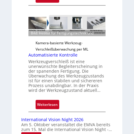
Z
u
v
e
r
Bild: Institut für Fertigungstechnik und
l
ä
Kamera-basierte Werkzeug-
s
Verschleißüberwachung per ML
s
Automatisierte Kontrolle
i
Werkzeugverschleiß ist eine
unerwünschte Begleiterscheinung in
g
der spanenden Fertigung. Die
e
Überwachung des Werkzeugzustands
D
ist für einen stabilen und sichereren
Prozess unabdingbar. In der Praxis
r
wird der Werkzeugzustand aktuell…
u
c
:
Weiterlesen
k
A
m
u
a
International Vision Night 2026
t
r
Am 5. Oktober veranstaltet die EMVA bereits
zum 15. Mal die International Vision Night -…
o
k