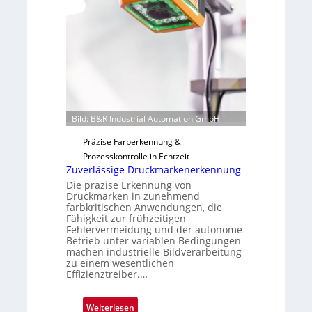
a
t
i
F
l
e
o
r
t
i
g
u
Bild: B&R Industrial Automation GmbH
n
g
Präzise Farberkennung &
a
Prozesskontrolle in Echtzeit
u
Zuverlässige Druckmarkenerkennung
s
Die präzise Erkennung von
Druckmarken in zunehmend
farbkritischen Anwendungen, die
Fähigkeit zur frühzeitigen
Fehlervermeidung und der autonome
Betrieb unter variablen Bedingungen
machen industrielle Bildverarbeitung
zu einem wesentlichen
Effizienztreiber.…
:
Weiterlesen