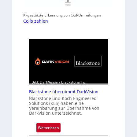
KI-gestützte Erkennung von Coil-Umreifungen
Coils zählen
Bild: DarkVision / Blackstone Inc.
Blackstone übernimmt DarkVision
Blackstone und Koch Engineered
Solutions (KES) haben eine
Vereinbarung zur Übernahme von
DarkVision unterzeichnet.
:
Weiterlesen
B