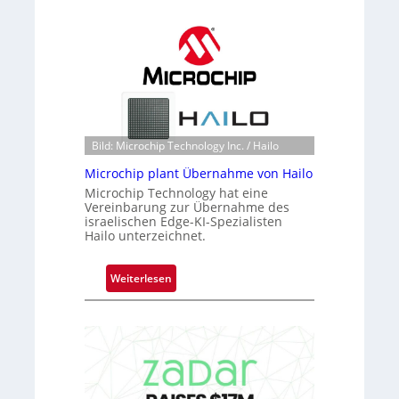
l
a
c
k
s
t
o
n
Bild: Microchip Technology Inc. / Hailo
e
Microchip plant Übernahme von Hailo
ü
Microchip Technology hat eine
b
Vereinbarung zur Übernahme des
e
israelischen Edge-KI-Spezialisten
r
Hailo unterzeichnet.
n
i
:
Weiterlesen
m
M
m
i
t
c
D
r
a
o
r
c