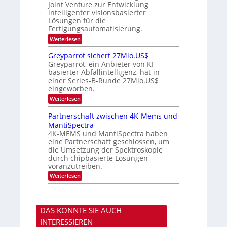
m
H
K
Joint Venture zur Entwicklung
s
t
a
u
intelligenter visionsbasierter
i
l
r
Lösungen für die
n
b
s
Fertigungsautomatisierung.
d
j
v
e
a
o
:
Weiterlesen
r
h
n
M
D
r
P
i
Greyparrot sichert 27Mio.US$
A
h
t
Greyparrot, ein Anbieter von KI-
C
o
s
H
basierter Abfallintelligenz, hat in
t
u
-
einer Series-B-Runde 27Mio.US$
o
b
I
n
eingeworben.
i
n
i
s
:
Weiterlesen
d
c
h
G
u
s
i
r
s
Partnerschaft zwischen 4K-Mems und
H
E
e
t
u
l
MantiSpectra
y
r
b
e
4K-MEMS und MantiSpectra haben
p
i
c
eine Partnerschaft geschlossen, um
a
e
t
r
die Umsetzung der Spektroskopie
z
r
r
u
durch chipbasierte Lösungen
i
o
voranzutreiben.
c
t
u
:
Weiterlesen
s
n
P
i
d
a
c
S
r
h
o
t
e
n
DAS KÖNNTE SIE AUCH
n
r
y
e
t
INTERESSIEREN
s
r
2