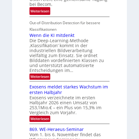
n
T
e
bei Becom.
V
o
i
:
Weiterlesen
I
u
t
T
S
r
e
Out-of-Distribution Detection für bessere
a
I
e
n
g
Klassifikationen
O
n
u
Wenn die KI mitdenkt
N
a
Die Deep-Learning-Methode
n
T
u
‚Klassifikation‘ kommt in der
g
e
industriellen Bildverarbeitung
f
z
c
vielfältig zum Einsatz. Sie ordnet
d
u
h
Bilddaten vordefinierten Klassen zu
e
E
und unterstützt automatisierte
T
r
Entscheidungen im…
l
a
V
e
:
Weiterlesen
l
I
W
k
k
e
S
Exosens meldet starkes Wachstum im
t
s
n
I
ersten Halbjahr
r
n
Exosens verzeichnete im ersten
O
d
o
Halbjahr 2026 einen Umsatz von
i
N
n
e
253,1Mio.€ – ein Plus von 15,3% im
2
K
i
Vergleich zum Vorjahr.
I
0
k
:
Weiterlesen
m
2
E
-
i
6
x
t
869. WE-Heraeus-Seminar
u
o
d
Vom 1. bis 6. November findet das
n
s
e