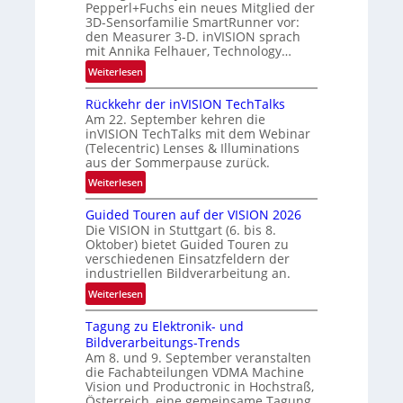
w
Pepperl+Fuchs ein neues Mitglied der
u
3D-Sensorfamilie SmartRunner vor:
s
n
den Measurer 3-D. inVISION sprach
‘
d
mit Annika Felhauer, Technology…
e
:
Weiterlesen
U
Rückkehr der inVISION TechTalks
n
Am 22. September kehren die
b
inVISION TechTalks mit dem Webinar
e
(Telecentric) Lenses & Illuminations
g
aus der Sommerpause zurück.
r
:
Weiterlesen
e
R
n
Guided Touren auf der VISION 2026
ü
z
Die VISION in Stuttgart (6. bis 8.
c
t
Oktober) bietet Guided Touren zu
k
verschiedenen Einsatzfeldern der
e
k
industriellen Bildverarbeitung an.
M
e
:
ö
Weiterlesen
h
G
g
r
Tagung zu Elektronik- und
u
l
d
Bildverarbeitungs-Trends
i
i
e
Am 8. und 9. September veranstalten
d
c
r
die Fachabteilungen VDMA Machine
e
h
Vision und Productronic in Hochstraß,
i
d
k
Österreich, eine gemeinsame Tagung