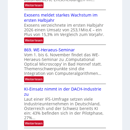
r
l
a
:
Weiterlesen
V
W
e
l
e
I
Exosens meldet starkes Wachstum im
k
k
n
S
ersten Halbjahr
t
n
s
I
Exosens verzeichnete im ersten Halbjahr
d
r
2026 einen Umsatz von 253,1Mio.€ – ein
i
O
o
e
Plus von 15,3% im Vergleich zum Vorjahr.
N
n
K
:
Weiterlesen
2
I
i
E
m
0
k
x
869. WE-Heraeus-Seminar
i
2
o
-
t
Vom 1. bis 6. November findet das WE-
s
6
d
u
Heraeus-Seminar zu ‚Computational
e
e
Optical Microscopy‘ in Bad Honnef statt.
n
n
n
Themenschwerpunkte sind die
s
d
k
m
Integration von Computeralgorithmen…
t
B
e
:
Weiterlesen
l
i
8
d
l
6
KI-Einsatz nimmt in der DACH-Industrie
e
9
d
t
zu
.
s
v
Laut einer IFS-Umfrage setzen viele
W
t
e
Industrieunternehmen in Deutschland,
E
a
-
Österreich und der Schweiz bereits KI
r
r
H
ein: 43% befinden sich in der Pilotphase,
k
a
e
e
27%…
r
r
s
:
Weiterlesen
a
b
W
K
e
a