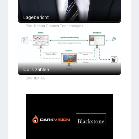
Lagebericht
Bild: Restar Framos Technologies
Coils zählen
Bild: iba AG