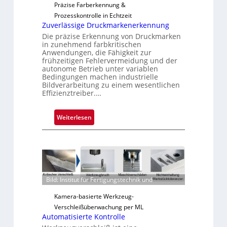
u
Präzise Farberkennung &
s
Prozesskontrolle in Echtzeit
Zuverlässige Druckmarkenerkennung
Die präzise Erkennung von Druckmarken
in zunehmend farbkritischen
Anwendungen, die Fähigkeit zur
frühzeitigen Fehlervermeidung und der
autonome Betrieb unter variablen
Bedingungen machen industrielle
Bildverarbeitung zu einem wesentlichen
Effizienztreiber.…
:
Weiterlesen
Z
u
v
e
r
Bild: Institut für Fertigungstechnik und
l
ä
Kamera-basierte Werkzeug-
s
Verschleißüberwachung per ML
s
Automatisierte Kontrolle
i