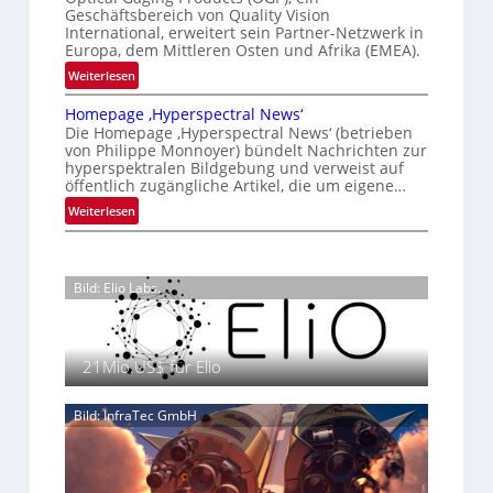
a
g
K
n
Geschäftsbereich von Quality Vision
n
International, erweitert sein Partner-Netzwerk in
a
o
d
Europa, dem Mittleren Osten und Afrika (EMEA).
l
n
o
:
Weiterlesen
V
t
b
O
i
r
e
Homepage ‚Hyperspectral News‘
G
s
o
t
Die Homepage ‚Hyperspectral News‘ (betrieben
P
i
von Philippe Monnoyer) bündelt Nachrichten zur
e
l
s
o
hyperspektralen Bildgebung und verweist auf
i
l
t
n
öffentlich zugängliche Artikel, die um eigene…
l
e
ä
N
:
Weiterlesen
i
r
i
H
g
k
g
o
t
t
h
m
s
P
t
Bild: Elio Labs.
e
i
r
2
p
c
ä
0
a
h
s
2
g
a
21Mio.US$ für Elio
e
6
e
n
n
‚
S
z
Bild: InfraTec GmbH
H
e
i
y
r
n
p
e
E
e
a
M