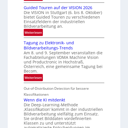
R
n
Guided Touren auf der VISION 2026
ü
z
Die VISION in Stuttgart (6. bis 8. Oktober)
c
t
bietet Guided Touren zu verschiedenen
k
Einsatzfeldern der industriellen
e
k
Bildverarbeitung an.
M
e
:
ö
Weiterlesen
h
G
g
r
Tagung zu Elektronik- und
u
l
d
Bildverarbeitungs-Trends
i
i
e
Am 8. und 9. September veranstalten die
d
c
r
Fachabteilungen VDMA Machine Vision
e
h
und Productronic in Hochstraß,
i
d
k
Österreich, eine gemeinsame Tagung bei
n
T
e
Becom.
V
o
i
:
Weiterlesen
I
u
t
T
S
r
e
Out-of-Distribution Detection für bessere
a
I
e
n
g
Klassifikationen
O
n
u
Wenn die KI mitdenkt
N
a
Die Deep-Learning-Methode
n
T
u
‚Klassifikation‘ kommt in der industriellen
g
e
Bildverarbeitung vielfältig zum Einsatz.
f
z
c
Sie ordnet Bilddaten vordefinierten
d
u
h
Klassen zu und unterstützt
e
E
automatisierte Entscheidungen im…
T