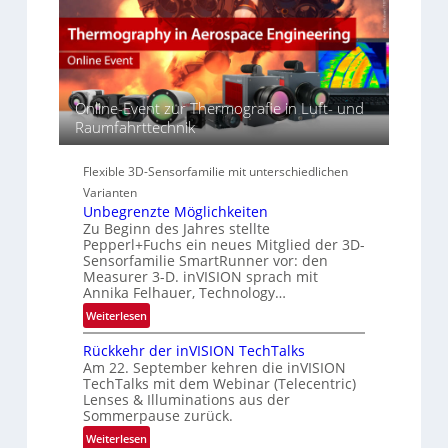
r
c
E
s
t
A
p
s
-
e
S
R
c
e
e
t
Online-Event zur Thermografie in Luft- und
r
g
r
Raumfahrttechnik
i
i
a
e
o
l
s
n
Flexible 3D-Sensorfamilie mit unterschiedlichen
N
-
Varianten
e
B
Unbegrenzte Möglichkeiten
w
-
Zu Beginn des Jahres stellte
s
R
Pepperl+Fuchs ein neues Mitglied der 3D-
‘
Sensorfamilie SmartRunner vor: den
u
Measurer 3-D. inVISION sprach mit
n
Annika Felhauer, Technology…
d
:
Weiterlesen
e
U
Rückkehr der inVISION TechTalks
n
Am 22. September kehren die inVISION
b
TechTalks mit dem Webinar (Telecentric)
e
Lenses & Illuminations aus der
g
Sommerpause zurück.
r
:
Weiterlesen
e