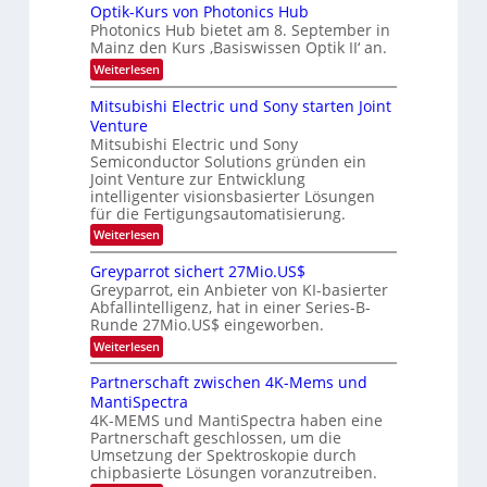
e
I
u
Optik-Kurs von Photonics Hub
c
-
s
i
h
Photonics Hub bietet am 8. September in
E
-
s
t
Mainz den Kurs ‚Basiswissen Optik II‘ an.
i
S
t
u
n
e
:
Weiterlesen
u
s
m
O
n
m
a
i
p
Mitsubishi Electric und Sony starten Joint
i
g
t
n
t
m
Venture
s
z
a
i
e
n
Mitsubishi Electric und Sony
r
k
-
r
i
Semiconductor Solutions gründen ein
-
s
T
m
K
Joint Venture zur Entwicklung
t
m
r
u
intelligenter visionsbasierter Lösungen
e
t
r
e
n
für die Fertigungsautomatisierung.
i
s
H
n
n
:
Weiterlesen
v
a
d
M
d
o
l
e
i
n
Greyparrot sichert 27Mio.US$
s
b
r
t
P
j
Greyparrot, ein Anbieter von KI-basierter
D
s
h
a
Abfallintelligenz, hat in einer Series-B-
A
u
o
h
Runde 27Mio.US$ eingeworben.
C
b
t
r
H
i
o
:
Weiterlesen
-
s
n
G
I
h
i
r
Partnerschaft zwischen 4K-Mems und
n
i
c
e
MantiSpectra
d
E
s
y
u
l
H
4K-MEMS und MantiSpectra haben eine
p
s
e
u
Partnerschaft geschlossen, um die
a
t
c
b
r
Umsetzung der Spektroskopie durch
r
t
r
chipbasierte Lösungen voranzutreiben.
i
r
o