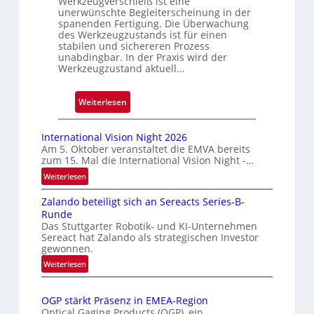
Werkzeugverschleiß ist eine
g
unerwünschte Begleiterscheinung in der
spanenden Fertigung. Die Überwachung
e
des Werkzeugzustands ist für einen
D
stabilen und sichereren Prozess
r
unabdingbar. In der Praxis wird der
Werkzeugzustand aktuell…
u
c
k
:
Weiterlesen
m
A
a
u
International Vision Night 2026
r
t
Am 5. Oktober veranstaltet die EMVA bereits
k
zum 15. Mal die International Vision Night -…
o
e
m
:
Weiterlesen
n
I
a
Zalando beteiligt sich an Sereacts Series-B-
e
n
t
Runde
r
t
i
Das Stuttgarter Robotik- und KI-Unternehmen
e
k
s
Sereact hat Zalando als strategischen Investor
r
e
gewonnen.
i
n
n
e
:
Weiterlesen
a
n
Z
r
t
u
a
t
i
OGP stärkt Präsenz in EMEA-Region
l
n
e
o
Optical Gaging Products (OGP), ein