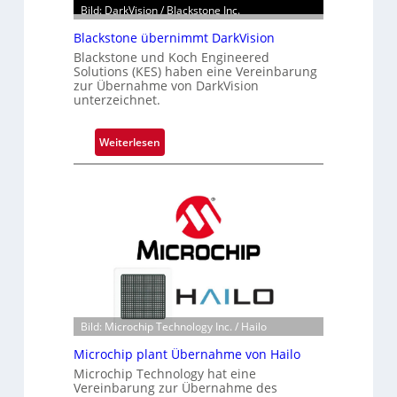
Bild: DarkVision / Blackstone Inc.
Blackstone übernimmt DarkVision
Blackstone und Koch Engineered
Solutions (KES) haben eine Vereinbarung
zur Übernahme von DarkVision
unterzeichnet.
:
Weiterlesen
B
l
a
c
k
s
t
o
n
Bild: Microchip Technology Inc. / Hailo
e
ü
Microchip plant Übernahme von Hailo
b
Microchip Technology hat eine
e
Vereinbarung zur Übernahme des