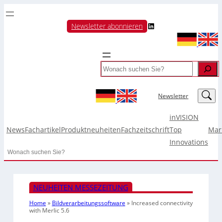
LinkedIn
Newsletter abonnieren
Search
LinkedIn
Newsletter
inVISION
News
Fachartikel
Produktneuheiten
Fachzeitschrift
Top
Mar
Innovations
Search
NEUHEITEN MESSEZEITUNG
Home
»
Bildverarbeitungssoftware
»
Increased connectivity
with Merlic 5.6