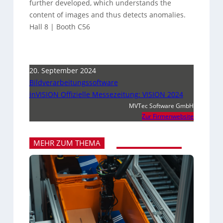
further developed, which understands the
content of images and thus detects anomalies.
Hall 8 | Booth C56
20. September 2024
Bildverarbeitungssoftware
inVISION Offizielle Messezeitung: VISION 2024
MVTec Software GmbH
Zur Firmenwebsite
MEHR ZUM THEMA