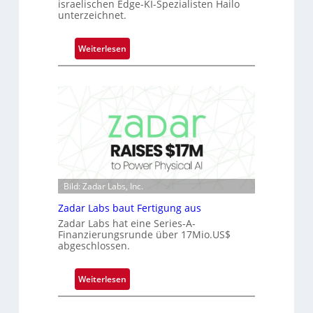
israelischen Edge-KI-Spezialisten Hailo
r
unterzeichnet.
n
i
:
m
Weiterlesen
M
m
i
t
c
D
r
a
o
r
c
k
h
V
i
i
p
s
Bild: Zadar Labs, Inc.
p
i
Zadar Labs baut Fertigung aus
l
o
Zadar Labs hat eine Series-A-
a
n
Finanzierungsrunde über 17Mio.US$
n
abgeschlossen.
t
Ü
:
Weiterlesen
b
Z
e
a
r