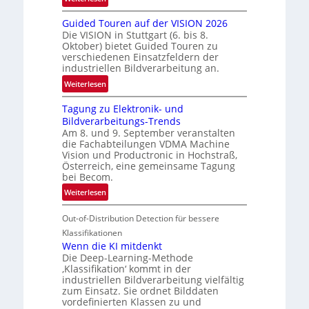
e
R
n
Guided Touren auf der VISION 2026
ü
z
Die VISION in Stuttgart (6. bis 8.
c
t
Oktober) bietet Guided Touren zu
k
verschiedenen Einsatzfeldern der
e
k
industriellen Bildverarbeitung an.
M
e
:
ö
Weiterlesen
h
G
g
r
Tagung zu Elektronik- und
u
l
d
Bildverarbeitungs-Trends
i
i
e
Am 8. und 9. September veranstalten
d
c
r
die Fachabteilungen VDMA Machine
e
h
Vision und Productronic in Hochstraß,
i
d
k
Österreich, eine gemeinsame Tagung
n
T
e
bei Becom.
V
o
i
:
Weiterlesen
I
u
t
T
S
r
e
Out-of-Distribution Detection für bessere
a
I
e
n
g
Klassifikationen
O
n
u
Wenn die KI mitdenkt
N
a
Die Deep-Learning-Methode
n
T
u
‚Klassifikation‘ kommt in der
g
e
industriellen Bildverarbeitung vielfältig
f
z
c
zum Einsatz. Sie ordnet Bilddaten
d
u
h
vordefinierten Klassen zu und
e