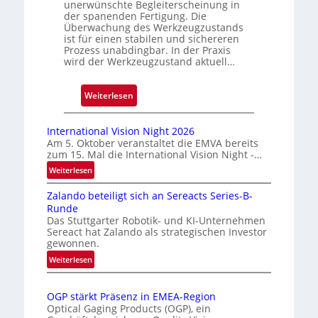
unerwünschte Begleiterscheinung in
g
der spanenden Fertigung. Die
e
Überwachung des Werkzeugzustands
D
ist für einen stabilen und sichereren
r
Prozess unabdingbar. In der Praxis
wird der Werkzeugzustand aktuell…
u
c
k
:
Weiterlesen
m
A
a
u
International Vision Night 2026
r
t
Am 5. Oktober veranstaltet die EMVA bereits
k
zum 15. Mal die International Vision Night -…
o
e
m
:
Weiterlesen
n
I
a
Zalando beteiligt sich an Sereacts Series-B-
n
e
t
Runde
t
r
i
Das Stuttgarter Robotik- und KI-Unternehmen
e
k
s
Sereact hat Zalando als strategischen Investor
r
gewonnen.
e
i
n
n
e
:
Weiterlesen
a
n
Z
r
t
a
u
t
i
OGP stärkt Präsenz in EMEA-Region
l
n
e
o
Optical Gaging Products (OGP), ein
a
g
n