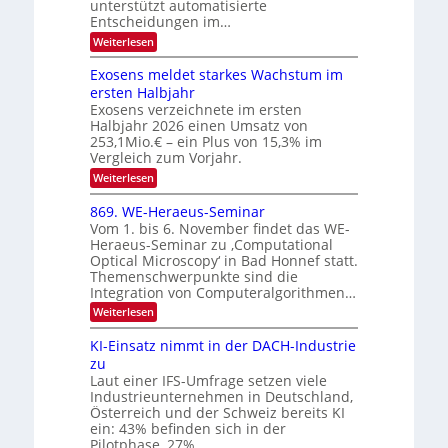
E
unterstützt automatisierte
T
r
Entscheidungen im…
l
a
V
e
:
Weiterlesen
l
I
W
k
k
e
S
Exosens meldet starkes Wachstum im
t
s
n
I
ersten Halbjahr
r
n
Exosens verzeichnete im ersten
O
d
o
Halbjahr 2026 einen Umsatz von
i
N
n
e
253,1Mio.€ – ein Plus von 15,3% im
2
K
i
Vergleich zum Vorjahr.
I
0
k
:
Weiterlesen
m
2
E
-
i
6
x
t
869. WE-Heraeus-Seminar
u
o
d
Vom 1. bis 6. November findet das WE-
n
s
e
Heraeus-Seminar zu ‚Computational
e
d
n
Optical Microscopy‘ in Bad Honnef statt.
n
k
B
Themenschwerpunkte sind die
s
t
i
m
Integration von Computeralgorithmen…
e
l
:
Weiterlesen
l
d
8
d
6
v
KI-Einsatz nimmt in der DACH-Industrie
e
9
t
zu
e
.
s
Laut einer IFS-Umfrage setzen viele
r
W
t
Industrieunternehmen in Deutschland,
E
a
a
-
Österreich und der Schweiz bereits KI
r
r
H
ein: 43% befinden sich in der
k
e
b
e
Pilotphase, 27%…