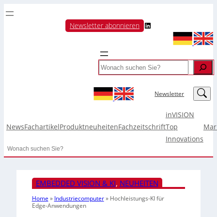
LinkedIn
Newsletter abonnieren
Search
LinkedIn
Newsletter
inVISION
News
Fachartikel
Produktneuheiten
Fachzeitschrift
Top
Mar
Innovations
Search
EMBEDDED VISION & KI
, 
NEUHEITEN
Home
»
Industriecomputer
»
Hochleistungs-KI für
Edge-Anwendungen