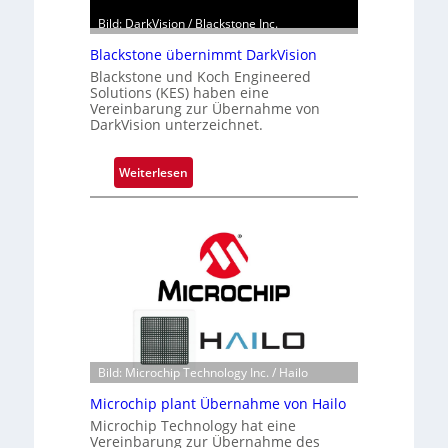
Bild: DarkVision / Blackstone Inc.
Blackstone übernimmt DarkVision
Blackstone und Koch Engineered
Solutions (KES) haben eine
Vereinbarung zur Übernahme von
DarkVision unterzeichnet.
:
Weiterlesen
B
l
a
c
k
s
t
o
n
Bild: Microchip Technology Inc. / Hailo
e
ü
Microchip plant Übernahme von Hailo
b
Microchip Technology hat eine
Vereinbarung zur Übernahme des
e