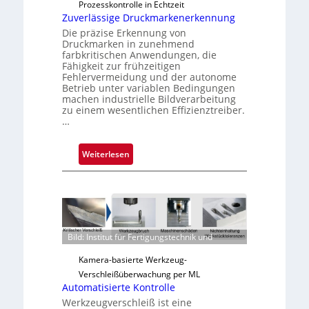
u
Prozesskontrolle in Echtzeit
s
Zuverlässige Druckmarkenerkennung
Die präzise Erkennung von
Druckmarken in zunehmend
farbkritischen Anwendungen, die
Fähigkeit zur frühzeitigen
Fehlervermeidung und der autonome
Betrieb unter variablen Bedingungen
machen industrielle Bildverarbeitung
zu einem wesentlichen Effizienztreiber.
…
:
Weiterlesen
Z
u
v
e
r
Bild: Institut für Fertigungstechnik und
l
ä
Kamera-basierte Werkzeug-
s
Verschleißüberwachung per ML
s
Automatisierte Kontrolle
i
Werkzeugverschleiß ist eine