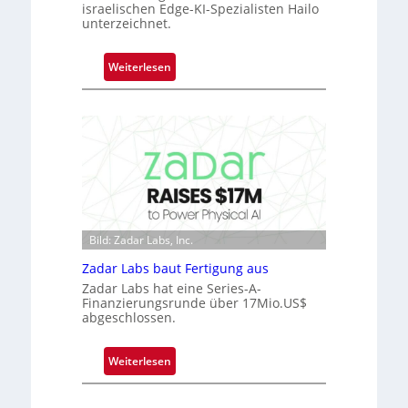
israelischen Edge-KI-Spezialisten Hailo
r
unterzeichnet.
n
i
:
Weiterlesen
m
M
m
i
t
c
D
r
a
o
r
c
k
h
V
i
i
p
Bild: Zadar Labs, Inc.
s
p
i
Zadar Labs baut Fertigung aus
l
o
Zadar Labs hat eine Series-A-
a
Finanzierungsrunde über 17Mio.US$
n
n
abgeschlossen.
t
Ü
:
Weiterlesen
b
Z
e
a