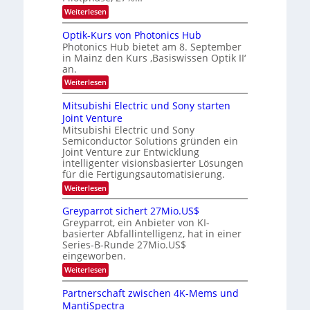
r
s
e
:
Weiterlesen
a
W
i
K
e
a
I
u
t
Optik-Kurs von Photonics Hub
c
-
s
h
Photonics Hub bietet am 8. September
u
E
-
s
in Mainz den Kurs ‚Basiswissen Optik II‘
n
i
S
t
an.
n
e
g
u
s
m
:
Weiterlesen
m
s
a
i
O
i
t
-
n
p
m
Mitsubishi Electric und Sony starten
z
a
t
T
e
Joint Venture
n
r
i
r
r
i
Mitsubishi Electric und Sony
k
s
m
e
Semiconductor Solutions gründen ein
-
t
m
K
Joint Venture zur Entwicklung
n
e
t
u
n
intelligenter visionsbasierter Lösungen
d
i
r
H
für die Fertigungsautomatisierung.
n
s
s
a
d
:
Weiterlesen
v
l
e
M
o
b
r
i
n
j
Greyparrot sichert 27Mio.US$
D
t
P
a
Greyparrot, ein Anbieter von KI-
A
s
h
h
basierter Abfallintelligenz, hat in einer
C
u
o
r
H
Series-B-Runde 27Mio.US$
b
t
-
eingeworben.
i
o
I
s
n
:
Weiterlesen
n
h
i
G
d
i
c
r
Partnerschaft zwischen 4K-Mems und
u
E
s
e
s
l
MantiSpectra
H
y