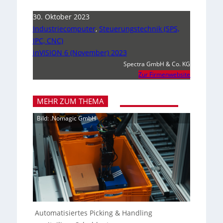
30. Oktober 2023
Industriecomputer
,
Steuerungstechnik (SPS,
IPC, CNC)
inVISION 6 (November) 2023
Spectra GmbH & Co. KG
Zur Firmenwebsite
MEHR ZUM THEMA
Bild: .Nomagic GmbH
Automatisiertes Picking & Handling