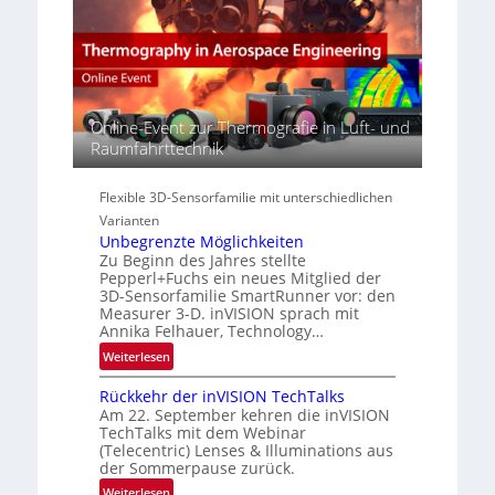
c
M
e
t
E
r
s
A
s
S
-
p
e
R
e
r
e
c
Online-Event zur Thermografie in Luft- und
i
g
t
Raumfahrttechnik
e
i
r
s
o
a
-
n
Flexible 3D-Sensorfamilie mit unterschiedlichen
l
B
Varianten
N
-
Unbegrenzte Möglichkeiten
e
R
Zu Beginn des Jahres stellte
w
u
Pepperl+Fuchs ein neues Mitglied der
s
3D-Sensorfamilie SmartRunner vor: den
n
‘
Measurer 3-D. inVISION sprach mit
d
Annika Felhauer, Technology…
e
:
Weiterlesen
U
Rückkehr der inVISION TechTalks
n
Am 22. September kehren die inVISION
b
TechTalks mit dem Webinar
e
(Telecentric) Lenses & Illuminations aus
g
der Sommerpause zurück.
r
:
Weiterlesen