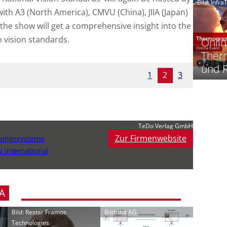
Bild: Infr
th A3 (North America), CMVU (China), JIIA (Japan)
‚
the show will get a comprehensive insight into the
t
 vision standards.
Onlin
Therm
-
und 
1
2
3
i
i
-
t
-
TeDo Verlag GmbH
Zur Firmenwebsite
itungssysteme
l
 international
A
‘
Bild: Restar Framos
Bild: iba AG
Technologies