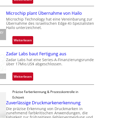
B
l
Microchip plant Übernahme von Hailo
a
Microchip Technology hat eine Vereinbarung zur
c
Übernahme des israelischen Edge-KI-Spezialisten
k
Hailo unterzeichnet.
ogy
s
t
:
Weiterlesen
o
M
n
i
Zadar Labs baut Fertigung aus
e
c
Zadar Labs hat eine Series-A-Finanzierungsrunde
ü
r
über 17Mio.US$ abgeschlossen.
b
o
e
c
:
Weiterlesen
r
h
Z
n
i
a
i
p
Präzise Farberkennung & Prozesskontrolle in
d
m
p
Echtzeit
a
m
l
Zuverlässige Druckmarkenerkennung
r
t
a
Die präzise Erkennung von Druckmarken in
L
D
n
zunehmend farbkritischen Anwendungen, die
a
a
Fähigkeit zur frühzeitigen Fehlervermeidung und
t