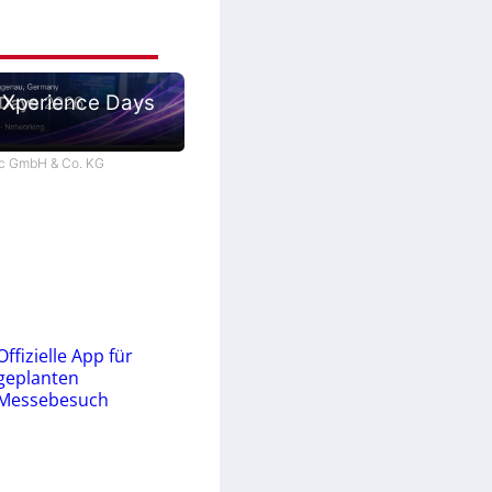
 Xperience Days
tec GmbH & Co. KG
Offizielle App für
geplanten
Messebesuch