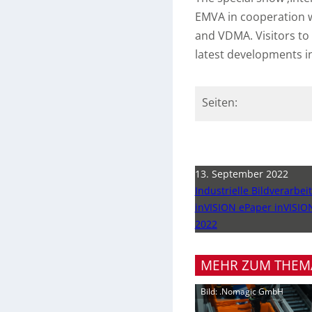
EMVA in cooperation wi
and VDMA. Visitors to 
latest developments in
Seiten:
13. September 2022
Industrielle Bildverarbe
inVISION ePaper inVISION
2022
MEHR ZUM THEM
Bild: .Nomagic GmbH