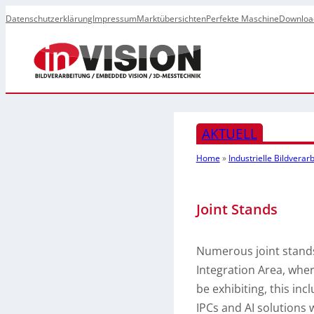
Datenschutzerklärung
Impressum
Marktübersichten
Perfekte Maschine
Downloa
AKTUELL
Home
»
Industrielle Bildvera
Joint Stands
Numerous joint stands 
Integration Area, wher
be exhibiting, this in
IPCs and AI solutions w