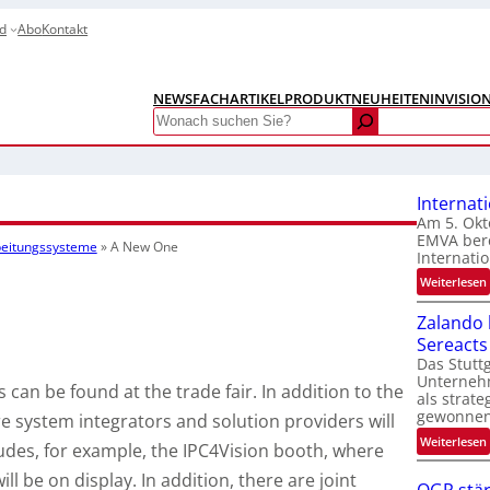
d
Abo
Kontakt
NEWS
FACHARTIKEL
PRODUKTNEUHEITEN
INVISIO
Search
Internat
Am 5. Okt
EMVA bere
rbeitungssysteme
»
A New One
Internatio
:
Weiterlesen
I
Zalando b
Sereacts
t
Das Stuttg
Unterneh
can be found at the trade fair. In addition to the
als strate
gewonnen
e system integrators and solution providers will
:
Weiterlesen
cludes, for example, the IPC4Vision booth, where
t
i
ill be on display. In addition, there are joint