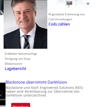
KI-gestützte Erkennung von
Coil-Umreifungen
Coils zählen
Erdbeben beeinträchtigt
Fertigung von Sony-
Bildsensoren
Lagebericht
Blackstone übernimmt DarkVision
Blackstone und Koch Engineered Solutions (KES)
haben eine Vereinbarung zur Übernahme von
DarkVision unterzeichnet.
tone
:
Weiterlesen