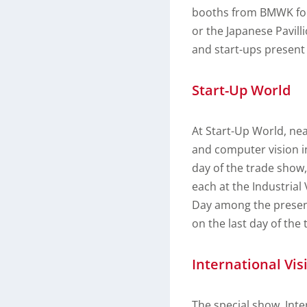
booths from BMWK for
or the Japanese Pavilli
and start-ups presen
Start-Up World
At Start-Up World, ne
and computer vision i
day of the trade show,
each at the Industrial 
Day among the present
on the last day of the t
International Vi
The special show ‚Inte