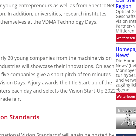
OGP stär
l
 young entrepreneurs as well as from SpectroNet
Region
Optical G
on. In addition, universities, research institutes
Geschäfts
l
Vision Int
t themselves at the VDMA Technology Days.
Partner-N
i
Mittleren
:
Weiterlesen
i
t
Homepag
News‘
i
arly 20 young companies from the machine vision
Die Homep
l
i
News‘ (be
ndustries will showcase their innovations. On each
t
i
Monnoyer)
 five companies give a short pitch of ten minutes
zur hyper
t
und verwei
t
Vision Days. A jury awards the title Start-up of the
zugänglic
eigene…
t
ers each day and selects the Vision Start-Up 2022
i
:
Weiterlesen
rade fair.
Bild: Elio 
sion Standards
21Mio
rnational Vision Standards‘ will again be hosted by
i