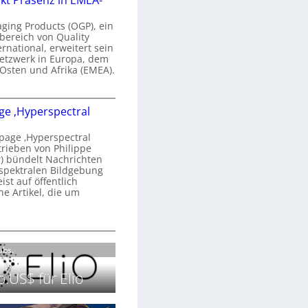
kt Präsenz in EMEA-
n
a
aging Products (OGP), ein
a
n
bereich von Quality
ernational, erweitert sein
d
V
etzwerk in Europa, dem
o
 Osten und Afrika (EMEA).
b
s
e
O
o
e ‚Hyperspectral
G
e
n
P
N
age ‚Hyperspectral
s
trieben von Philippe
g
 bündelt Nachrichten
ä
g
spektralen Bildgebung
h
r
st auf öffentlich
k
s
he Artikel, die um
2
0
P
c
2
r
h
H
6
ä
a
o
Labs.
s
n
m
e
S
e
.US$ für Elio
n
e
p
z
r
a