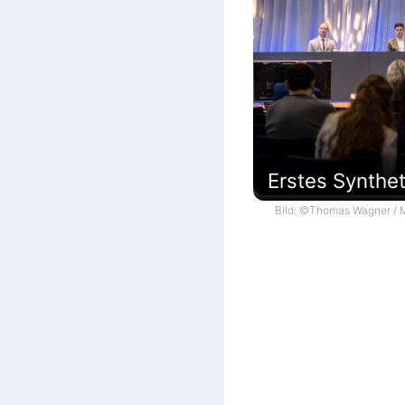
Erstes Synthe
Bild: ©Thomas Wagner / M