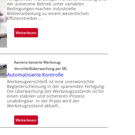
b
der autonome Betrieb unter variablen
r
Ü
Bedingungen machen industrielle
s
k
b
Bildverarbeitung zu einem wesentlichen
b
V
Effizienztreiber.…
e
a
i
r
u
s
n
:
Weiterlesen
t
i
a
Z
F
o
h
u
e
n
m
v
r
e
e
t
Kamera-basierte Werkzeug-
v
r
i
Verschleißüberwachung per ML
o
l
g
Automatisierte Kontrolle
n
ä
u
Werkzeugverschleiß ist eine unerwünschte
H
s
n
Begleiterscheinung in der spanenden Fertigung.
a
s
Die Überwachung des Werkzeugzustands ist für
g
i
i
einen stabilen und sichereren Prozess
a
l
unabdingbar. In der Praxis wird der
g
u
Werkzeugzustand aktuell…
o
e
s
D
:
Weiterlesen
r
A
u
u
c