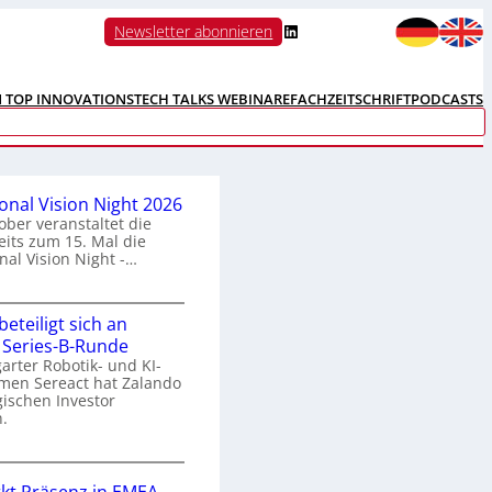
LinkedIn
Newsletter abonnieren
N TOP INNOVATIONS
TECH TALKS WEBINARE
FACHZEITSCHRIFT
PODCASTS
ional Vision Night 2026
ober veranstaltet die
its zum 15. Mal die
nal Vision Night -…
eteiligt sich an
n
 Series-B-Runde
arter Robotik- und KI-
e
men Sereact hat Zalando
r
gischen Investor
n
.
a
Z
a
o