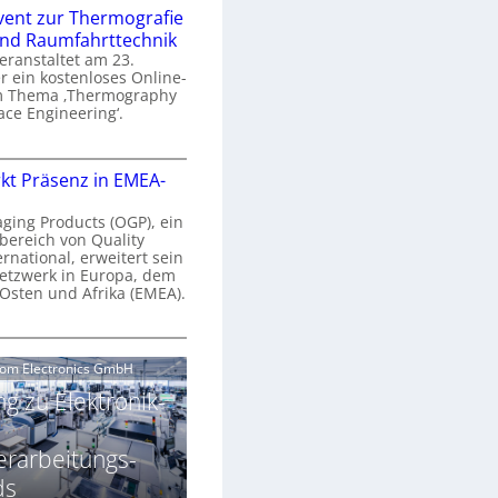
n
e
vent zur Thermografie
 und Raumfahrttechnik
e
H
veranstaltet am 23.
r
 ein kostenloses Online-
y
m Thema ‚Thermography
n
p
ace Engineering‘.
a
e
r
O
s
kt Präsenz in EMEA-
o
n
p
n
e
aging Products (OGP), ein
a
c
bereich von Quality
n
ernational, erweitert sein
V
e
r
etzwerk in Europa, dem
a
 Osten und Afrika (EMEA).
s
E
v
N
O
o
e
e
G
com Electronics GmbH
n
n
w
P
N
g zu Elektronik-
s
s
z
g
u
ä
erarbeitungs-
h
r
r
T
ds
k
2
h