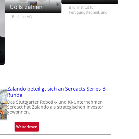
Coils zählen
Bild: Institut für
f
Fertigungstechnik und
Bild: iba AG
t
t
i
Zalando beteiligt sich an Sereacts Series-B-
Runde
Das Stuttgarter Robotik- und KI-Unternehmen
Sereact hat Zalando als strategischen Investor
gewonnen.
:
Weiterlesen
Z