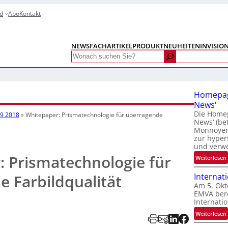
d
Abo
Kontakt
NEWS
FACHARTIKEL
PRODUKTNEUHEITEN
INVISIO
Search
Homepag
News‘
Die Homep
19 2018
»
Whitepaper: Prismatechnologie für überragende
News‘ (be
Monnoyer)
zur hyper
und verw
 Prismatechnologie für
:
Weiterlesen
 Farbildqualität
Internat
Am 5. Okt
EMVA bere
Internatio
:
Weiterlesen
I