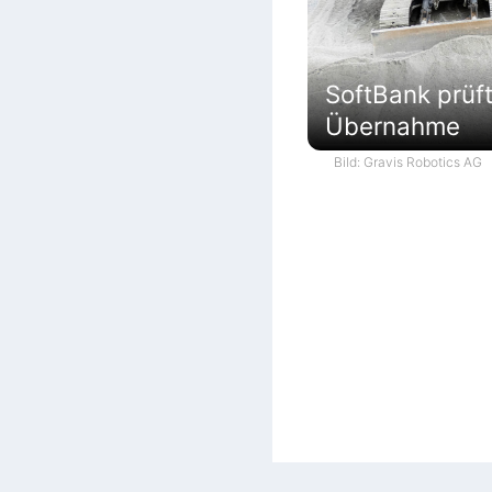
SoftBank prüf
Übernahme
Bild: Gravis Robotics AG