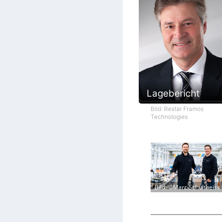
Lagebericht
Bild: Restar Framos
Technologies
Bild: ©Marc Schultheiss