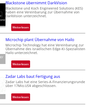
a
Blackstone übernimmt DarkVision
l
Blackstone und Koch Engineered Solutions (KES)
a
haben eine Vereinbarung zur Übernahme von
n
DarkVision unterzeichnet.
tone
d
o
:
Weiterlesen
b
B
e
l
Microchip plant Übernahme von Hailo
t
a
Microchip Technology hat eine Vereinbarung zur
e
c
Übernahme des israelischen Edge-KI-Spezialisten
i
k
Hailo unterzeichnet.
l
ogy
s
i
t
:
Weiterlesen
g
o
M
t
n
i
s
Zadar Labs baut Fertigung aus
e
c
i
Zadar Labs hat eine Series-A-Finanzierungsrunde
ü
r
über 17Mio.US$ abgeschlossen.
c
b
o
h
e
c
a
:
Weiterlesen
r
h
n
Z
n
i
S
a