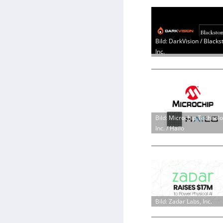
Bild: DarkVision / Blacks
Inc.
Bild: Microchip Technol
Inc. / Hailo
Bild: Zadar Labs, Inc.