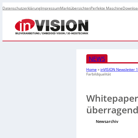
Datenschutzerklärung
Impressum
Marktübersichten
Perfekte Maschine
Downloa
NEWS
Home
»
inVISION Newsletter 
Farbildqualität
Whitepaper:
überragende
Newsarchiv