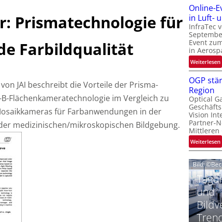
Online-E
t
: Prismatechnologie für
‚
in Luft-
InfraTec 
September
Event zu
e Farbildqualität
in Aerosp
t
:
Weiterlesen
i
OGP stär
on JAI beschreibt die Vorteile der Prisma-
Region
l
-B-Flächenkameratechnologie im Vergleich zu
Optical G
i
Geschäfts
l
Mosaikkameras für Farbanwendungen in der
t
Vision Int
Partner-N
 der medizinischen/mikroskopischen Bildgebung.
i
-
Mittleren
l
:
Weiterlesen
i
Bild: ©Be
t
Tagun
i
‘
t
und
Bildv
t
Tren