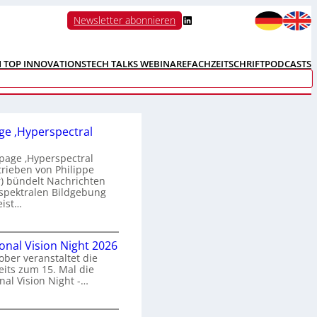
LinkedIn
Newsletter abonnieren
N TOP INNOVATIONS
TECH TALKS WEBINARE
FACHZEITSCHRIFT
PODCASTS
e ‚Hyperspectral
age ‚Hyperspectral
trieben von Philippe
 bündelt Nachrichten
spektralen Bildgebung
eist…
H
ional Vision Night 2026
o
ober veranstaltet die
m
its zum 15. Mal die
e
nal Vision Night -…
p
a
g