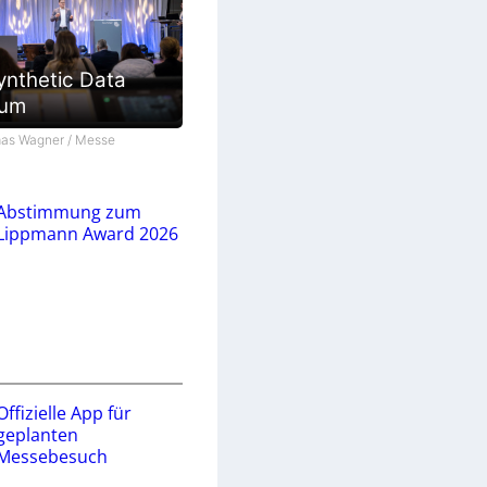
ynthetic Data
ium
as Wagner / Messe
Abstimmung zum
Lippmann Award 2026
Offizielle App für
geplanten
Messebesuch