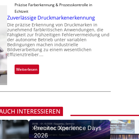
i
p
e
Präzise Farberkennung & Prozesskontrolle in
d
m
p
r
Echtzeit
a
m
l
Zuverlässige Druckmarkenerkennung
e
r
t
a
a
Die präzise Erkennung von Druckmarken in
L
D
n
zunehmend farbkritischen Anwendungen, die
c
a
a
Fähigkeit zur frühzeitigen Fehlervermeidung und
t
t
b
der autonome Betrieb unter variablen
r
Ü
s
Bedingungen machen industrielle
s
k
b
Bildverarbeitung zu einem wesentlichen
S
b
V
Effizienztreiber.…
e
e
a
i
r
r
u
s
n
:
Weiterlesen
i
t
i
a
Z
e
F
o
h
u
s
e
n
m
v
-
r
e
e
B
t
v
r
-
i
o
l
R
 AUCH INTERESSIEREN
g
n
ä
u
u
H
s
n
n
a
Precitec Xperience Days
s
d
g
i
i
2026
e
a