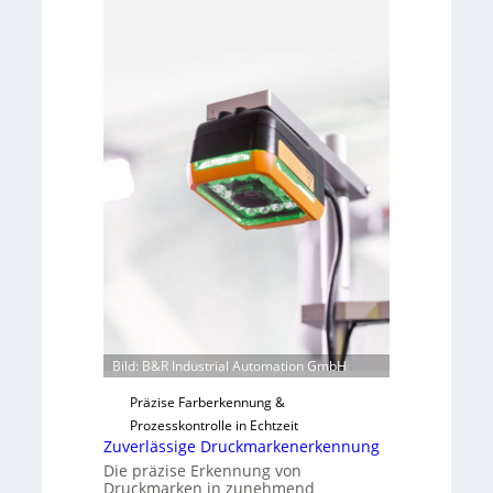
h
L
m
a
e
b
v
s
o
b
n
a
H
u
a
t
i
F
l
e
o
r
t
i
g
u
Bild: B&R Industrial Automation GmbH
n
g
Präzise Farberkennung &
a
Prozesskontrolle in Echtzeit
u
Zuverlässige Druckmarkenerkennung
s
Die präzise Erkennung von
Druckmarken in zunehmend