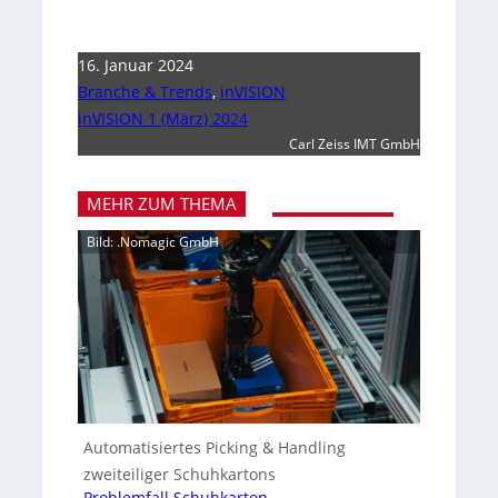
16. Januar 2024
Branche & Trends
,
inVISION
inVISION 1 (März) 2024
Carl Zeiss IMT GmbH
MEHR ZUM THEMA
Bild: .Nomagic GmbH
Automatisiertes Picking & Handling
zweiteiliger Schuhkartons
Problemfall Schuhkarton