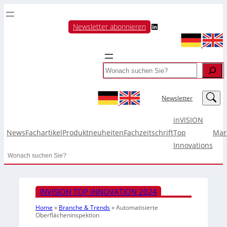
LinkedIn
Newsletter abonnieren
Search
LinkedIn
Newsletter
inVISION
News
Fachartikel
Produktneuheiten
Fachzeitschrift
Top
Mar
Innovations
Search
INVISION TOP INNOVATION 2024
Home
»
Branche & Trends
»
Automatisierte
Oberflächeninspektion