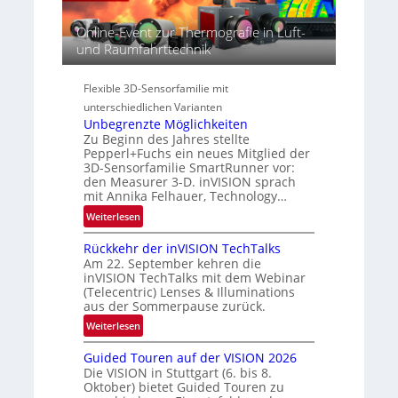
e
R
e
r
e
Online-Event zur Thermografie in Luft-
c
i
g
und Raumfahrttechnik
t
e
i
r
s
o
a
Flexible 3D-Sensorfamilie mit
-
n
l
B
unterschiedlichen Varianten
N
Unbegrenzte Möglichkeiten
-
e
Zu Beginn des Jahres stellte
R
w
Pepperl+Fuchs ein neues Mitglied der
u
s
3D-Sensorfamilie SmartRunner vor:
n
den Measurer 3-D. inVISION sprach
‘
d
mit Annika Felhauer, Technology…
e
:
Weiterlesen
U
Rückkehr der inVISION TechTalks
n
Am 22. September kehren die
b
inVISION TechTalks mit dem Webinar
e
(Telecentric) Lenses & Illuminations
g
aus der Sommerpause zurück.
r
:
Weiterlesen
e
R
n
Guided Touren auf der VISION 2026
ü
z
Die VISION in Stuttgart (6. bis 8.
c
t
Oktober) bietet Guided Touren zu
k