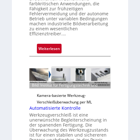
farbkritischen Anwendungen, die
Fähigkeit zur frühzeitigen
Fehlervermeidung und der autonome
Betrieb unter variablen Bedingungen
machen industrielle Bildverarbeitung
zu einem wesentlichen
Effizienztreiber.…
:
Weiterlesen
Z
u
v
e
r
Bild: Institut für Fertigungstechnik und
l
ä
Kamera-basierte Werkzeug-
s
Verschleißüberwachung per ML
s
Automatisierte Kontrolle
i
Werkzeugverschleiß ist eine
unerwünschte Begleiterscheinung in
g
der spanenden Fertigung. Die
e
Überwachung des Werkzeugzustands
D
ist für einen stabilen und sichereren
Prozess unabdingbar. In der Praxis