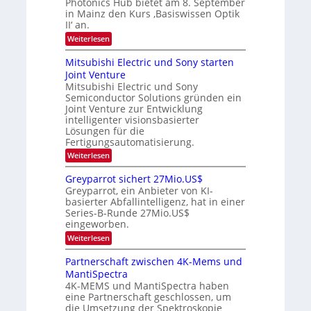
Photonics Hub bietet am 8. September
n
E
-
t
in Mainz den Kurs ‚Basiswissen Optik
i
S
g
u
II‘ an.
n
e
m
s
s
m
:
i
Weiterlesen
-
a
i
O
m
t
n
T
p
e
Mitsubishi Electric und Sony starten
z
a
t
r
r
Joint Venture
n
r
i
s
e
i
Mitsubishi Electric und Sony
k
t
m
Semiconductor Solutions gründen ein
-
n
e
m
K
n
Joint Venture zur Entwicklung
d
t
u
H
intelligenter visionsbasierter
i
s
r
a
Lösungen für die
n
s
l
Fertigungsautomatisierung.
d
v
b
e
o
:
j
Weiterlesen
r
n
M
a
D
P
i
h
Greyparrot sichert 27Mio.US$
A
h
t
r
Greyparrot, ein Anbieter von KI-
C
o
s
H
basierter Abfallintelligenz, hat in einer
t
u
-
Series-B-Runde 27Mio.US$
o
b
I
n
eingeworben.
i
n
i
s
:
Weiterlesen
d
c
h
G
u
s
i
r
s
Partnerschaft zwischen 4K-Mems und
H
E
e
t
u
l
MantiSpectra
y
r
b
e
4K-MEMS und MantiSpectra haben
p
i
c
eine Partnerschaft geschlossen, um
a
e
t
r
die Umsetzung der Spektroskopie
z
r