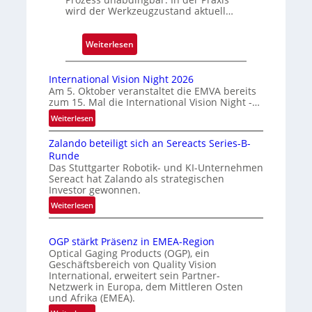
r
wird der Werkzeugzustand aktuell…
u
c
:
k
Weiterlesen
A
m
u
a
International Vision Night 2026
t
r
Am 5. Oktober veranstaltet die EMVA bereits
zum 15. Mal die International Vision Night -…
o
k
m
e
:
Weiterlesen
I
a
n
Zalando beteiligt sich an Sereacts Series-B-
n
t
e
Runde
t
i
r
Das Stuttgarter Robotik- und KI-Unternehmen
e
s
k
Sereact hat Zalando als strategischen
r
Investor gewonnen.
i
e
n
e
n
:
Weiterlesen
a
Z
r
n
t
a
t
u
i
OGP stärkt Präsenz in EMEA-Region
l
e
n
o
Optical Gaging Products (OGP), ein
a
K
n
Geschäftsbereich von Quality Vision
g
n
International, erweitert sein Partner-
a
o
d
Netzwerk in Europa, dem Mittleren Osten
l
n
und Afrika (EMEA).
o
V
t
b