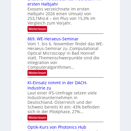
s
n
I
ersten Halbjahr
r
n
Exosens verzeichnete im ersten
O
d
o
Halbjahr 2026 einen Umsatz von
i
N
n
e
253,1Mio.€ – ein Plus von 15,3% im
2
K
i
Vergleich zum Vorjahr.
I
0
k
:
Weiterlesen
m
2
E
-
i
6
x
t
869. WE-Heraeus-Seminar
u
o
d
Vom 1. bis 6. November findet das WE-
n
s
e
Heraeus-Seminar zu ‚Computational
e
d
n
Optical Microscopy‘ in Bad Honnef
n
k
B
statt. Themenschwerpunkte sind die
s
t
i
m
Integration von
e
l
Computeralgorithmen…
l
d
:
Weiterlesen
d
8
v
e
6
t
KI-Einsatz nimmt in der DACH-
e
9
s
Industrie zu
r
.
t
Laut einer IFS-Umfrage setzen viele
W
a
a
Industrieunternehmen in
E
r
r
-
Deutschland, Österreich und der
k
b
H
e
Schweiz bereits KI ein: 43% befinden
e
s
e
sich in der Pilotphase, 27%…
r
W
i
:
Weiterlesen
a
a
K
t
e
c
I
u
Optik-Kurs von Photonics Hub
h
u
-
s
s