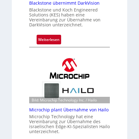
Blackstone übernimmt DarkVision
Blackstone und Koch Engineered
Solutions (KES) haben eine
Vereinbarung zur Übernahme von
DarkVision unterzeichnet.
:
Weiterlesen
B
l
a
c
k
s
t
o
n
Bild: Microchip Technology Inc. / Hailo
e
Microchip plant Übernahme von Hailo
ü
Microchip Technology hat eine
b
Vereinbarung zur Übernahme des
e
israelischen Edge-KI-Spezialisten Hailo
r
unterzeichnet.
n