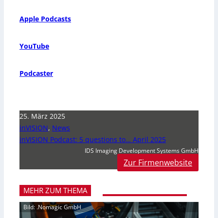
Apple Podcasts
YouTube
Podcaster
25. März 2025
inVISION
,
News
inVISION Podcast: 5 questions to… April 2025
IDS Imaging Development Systems GmbH
Zur Firmenwebsite
MEHR ZUM THEMA
Bild: .Nomagic GmbH