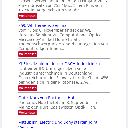
Exosens verzeichnete im ersten Halbjahr 2026
t
k
d
S
einen Umsatz von 253,1Mio.€ – ein Plus von
i
r
s
e
I
15,3% im Vergleich zum Vorjahr.
o
K
O
:
Weiterlesen
n
I
E
N
m
i
x
869. WE-Heraeus-Seminar
i
2
o
k
t
Vom 1. bis 6. November findet das WE-
0
s
d
-
Heraeus-Seminar zu ‚Computational Optical
e
2
e
u
Microscopy‘ in Bad Honnef statt.
n
n
6
Themenschwerpunkte sind die Integration von
s
n
k
m
Computeralgorithmen…
t
d
e
:
Weiterlesen
B
l
8
d
i
6
KI-Einsatz nimmt in der DACH-Industrie zu
e
l
9
t
Laut einer IFS-Umfrage setzen viele
.
d
s
Industrieunternehmen in Deutschland,
W
t
v
Österreich und der Schweiz bereits KI ein: 43%
E
a
befinden sich in der Pilotphase, 27%…
-
e
r
H
k
r
:
Weiterlesen
e
e
K
a
r
s
I
Optik-Kurs von Photonics Hub
a
r
W
-
e
Photonics Hub bietet am 8. September in
a
E
b
u
Mainz den Kurs ‚Basiswissen Optik II‘ an.
c
i
e
s
h
n
:
Weiterlesen
-
i
s
s
O
S
t
a
t
p
Mitsubishi Electric und Sony starten Joint
e
u
t
t
u
m
Venture
m
z