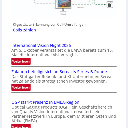
KI-gestützte Erkennung von Coil-Umreifungen
Coils zählen
International Vision Night 2026
Am 5. Oktober veranstaltet die EMVA bereits zum 15.
Mal die International Vision Night -…
:
Weiterlesen
I
Zalando beteiligt sich an Sereacts Series-B-Runde
n
Das Stuttgarter Robotik- und KI-Unternehmen Sereact
t
hat Zalando als strategischen Investor gewonnen.
e
:
Weiterlesen
r
Z
n
a
a
OGP stärkt Präsenz in EMEA-Region
l
t
Optical Gaging Products (OGP), ein Geschäftsbereich
a
i
von Quality Vision International, erweitert sein
n
o
Partner-Netzwerk in Europa, dem Mittleren Osten und
d
Afrika (EMEA).
n
o
a
:
Weiterlesen