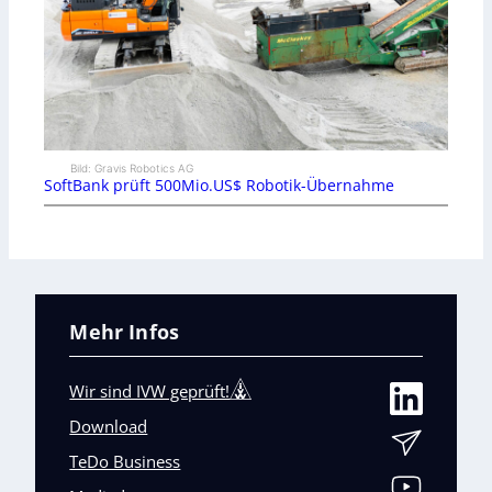
Bild: Gravis Robotics AG
SoftBank prüft 500Mio.US$ Robotik-Übernahme
Mehr Infos
Wir sind IVW geprüft!
Download
TeDo Business