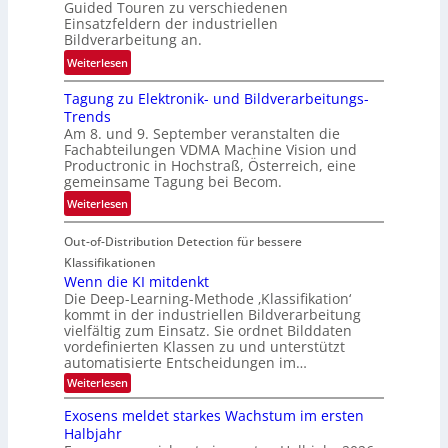
t
Guided Touren zu verschiedenen
k
Einsatzfeldern der industriellen
e
k
Bildverarbeitung an.
M
e
:
ö
Weiterlesen
h
G
g
r
Tagung zu Elektronik- und Bildverarbeitungs-
u
l
d
Trends
i
i
e
Am 8. und 9. September veranstalten die
d
c
r
Fachabteilungen VDMA Machine Vision und
e
h
Productronic in Hochstraß, Österreich, eine
i
d
k
gemeinsame Tagung bei Becom.
n
T
e
:
Weiterlesen
V
o
i
T
I
u
t
Out-of-Distribution Detection für bessere
a
S
r
e
g
I
Klassifikationen
e
n
u
Wenn die KI mitdenkt
O
n
Die Deep-Learning-Methode ‚Klassifikation‘
n
N
a
kommt in der industriellen Bildverarbeitung
g
T
u
vielfältig zum Einsatz. Sie ordnet Bilddaten
z
e
vordefinierten Klassen zu und unterstützt
f
u
c
automatisierte Entscheidungen im…
d
E
h
:
Weiterlesen
e
l
T
W
r
e
e
a
Exosens meldet starkes Wachstum im ersten
V
n
k
Halbjahr
l
n
I