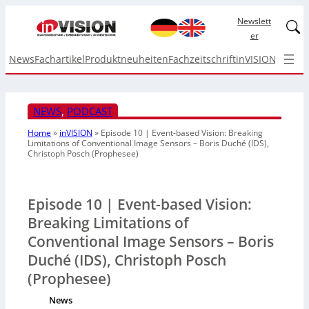
Newslett
Linked
er
News
Fachartikel
Produktneuheiten
Fachzeitschrift
inVISION Top I
NEWS
, 
PODCAST
Home
»
inVISION
»
Episode 10 | Event-based Vision: Breaking
Limitations of Conventional Image Sensors – Boris Duché (IDS),
Christoph Posch (Prophesee)
Episode 10 | Event-based Vision:
Breaking Limitations of
Conventional Image Sensors – Boris
Duché (IDS), Christoph Posch
(Prophesee)
News