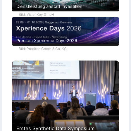
r
Dienstleistung anstatt Investition
a
Bild: VisionKey GmbH
Precitec Xperience Days 2026
Bild: Precitec GmbH & Co. KG
Erstes Synthetic Data Symposium