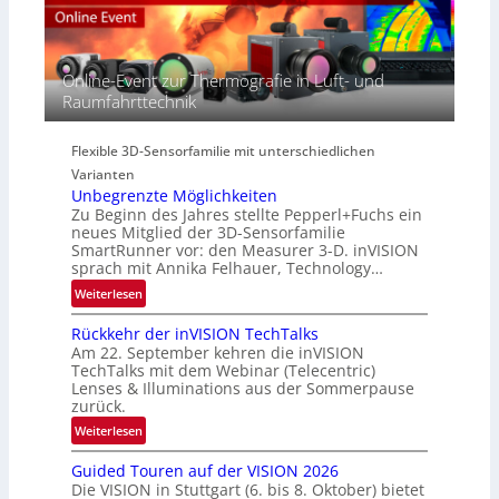
R
c
e
e
t
r
g
r
i
i
Online-Event zur Thermografie in Luft- und
a
e
o
Raumfahrttechnik
l
s
n
N
-
e
B
Flexible 3D-Sensorfamilie mit unterschiedlichen
w
-
Varianten
s
R
Unbegrenzte Möglichkeiten
‘
u
Zu Beginn des Jahres stellte Pepperl+Fuchs ein
n
neues Mitglied der 3D-Sensorfamilie
SmartRunner vor: den Measurer 3-D. inVISION
d
sprach mit Annika Felhauer, Technology…
e
:
Weiterlesen
U
Rückkehr der inVISION TechTalks
n
Am 22. September kehren die inVISION
b
TechTalks mit dem Webinar (Telecentric)
e
Lenses & Illuminations aus der Sommerpause
g
zurück.
r
:
Weiterlesen
e
R
n
Guided Touren auf der VISION 2026
ü
z
Die VISION in Stuttgart (6. bis 8. Oktober) bietet
c