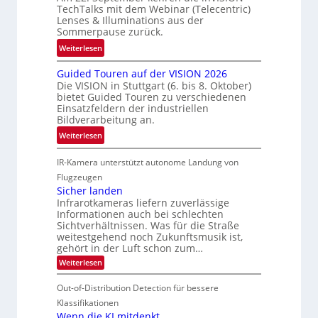
b
t
TechTalks mit dem Webinar (Telecentric)
t
e
Lenses & Illuminations aus der
z
t
g
Sommerpause zurück.
w
e
r
i
:
Weiterlesen
c
e
s
R
h
n
Guided Touren auf der VISION 2026
c
ü
n
z
Die VISION in Stuttgart (6. bis 8. Oktober)
h
c
i
t
bietet Guided Touren zu verschiedenen
e
k
k
Einsatzfeldern der industriellen
e
n
k
Bildverarbeitung an.
M
4
e
:
ö
Weiterlesen
K
h
G
g
-
r
IR-Kamera unterstützt autonome Landung von
u
l
M
d
i
i
Flugzeugen
e
e
d
c
Sicher landen
m
r
Infrarotkameras liefern zuverlässige
e
h
s
i
Informationen auch bei schlechten
d
k
u
n
Sichtverhältnissen. Was für die Straße
T
e
weitestgehend noch Zukunftsmusik ist,
n
V
o
i
gehört in der Luft schon zum…
d
I
u
t
:
Weiterlesen
M
S
r
e
S
a
I
i
e
n
Out-of-Distribution Detection für bessere
n
O
c
n
h
Klassifikationen
t
N
a
e
Wenn die KI mitdenkt
i
T