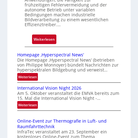
frühzeitigen Fehlervermeidung und der
autonome Betrieb unter variablen
Bedingungen machen industrielle
Bildverarbeitung zu einem wesentlichen
Effizienztreiber.…
:
Weiterlesen
Z
u
Homepage ‚Hyperspectral News‘
v
Die Homepage ‚Hyperspectral News‘ (betrieben
von Philippe Monnoyer) bündelt Nachrichten zur
e
hyperspektralen Bildgebung und verweist…
r
:
Weiterlesen
l
H
ä
International Vision Night 2026
o
s
Am 5. Oktober veranstaltet die EMVA bereits zum
m
s
15. Mal die International Vision Night -…
e
i
:
Weiterlesen
p
g
I
a
n
e
g
Online-Event zur Thermografie in Luft- und
t
D
e
Raumfahrttechnik
e
‚
r
InfraTec veranstaltet am 23. September ein
r
H
u
kostenloses Online-Event zum Thema