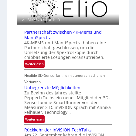
g
z
r
i
a
n
f
21Mio.US$ für Elio
E
i
M
e
Partnerschaft zwischen 4K-Mems und
E
i
MantiSpectra
A
n
4K-MEMS und MantiSpectra haben eine
-
Partnerschaft geschlossen, um die
L
R
Umsetzung der Spektroskopie durch
u
e
chipbasierte Lösungen voranzutreiben.
f
g
:
Weiterlesen
t
i
P
-
o
Flexible 3D-Sensorfamilie mit unterschiedlichen
a
u
n
r
Varianten
n
t
Unbegrenzte Möglichkeiten
d
Zu Beginn des Jahres stellte
n
R
Pepperl+Fuchs ein neues Mitglied der 3D-
e
a
Sensorfamilie SmartRunner vor: den
r
u
Measurer 3-D. inVISION sprach mit Annika
s
m
Felhauer, Technology…
c
f
:
Weiterlesen
h
a
U
a
h
Rückkehr der inVISION TechTalks
n
f
r
Am 22. September kehren die inVISION