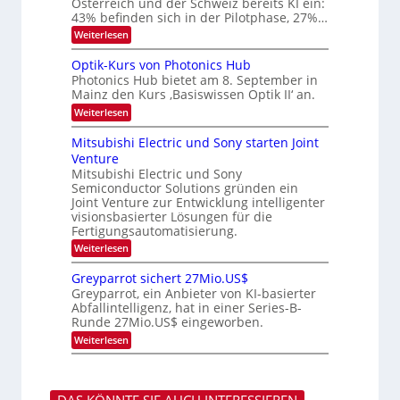
Österreich und der Schweiz bereits KI ein:
E
a
43% befinden sich in der Pilotphase, 27%…
-
r
H
k
:
Weiterlesen
e
e
K
r
s
I
Optik-Kurs von Photonics Hub
a
W
-
e
Photonics Hub bietet am 8. September in
a
E
u
Mainz den Kurs ‚Basiswissen Optik II‘ an.
c
i
s
h
n
:
Weiterlesen
-
s
s
O
S
t
a
p
Mitsubishi Electric und Sony starten Joint
e
u
t
t
m
Venture
m
z
i
i
i
n
Mitsubishi Electric und Sony
k
n
m
i
Semiconductor Solutions gründen ein
-
a
e
m
K
Joint Venture zur Entwicklung intelligenter
r
r
m
u
visionsbasierter Lösungen für die
s
t
r
Fertigungsautomatisierung.
t
i
s
e
n
:
Weiterlesen
v
n
d
M
o
H
e
i
n
Greyparrot sichert 27Mio.US$
a
r
t
P
Greyparrot, ein Anbieter von KI-basierter
l
D
s
h
Abfallintelligenz, hat in einer Series-B-
b
A
u
o
Runde 27Mio.US$ eingeworben.
j
C
b
t
a
H
i
o
:
Weiterlesen
h
-
s
n
G
r
I
h
i
r
n
i
c
e
d
E
s
y
u
l
H