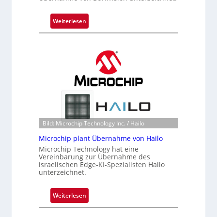
g
t
:
Weiterlesen
s
B
i
l
c
a
h
c
a
k
n
s
S
t
e
o
r
n
e
e
Bild: Microchip Technology Inc. / Hailo
a
ü
Microchip plant Übernahme von Hailo
c
b
Microchip Technology hat eine
t
e
Vereinbarung zur Übernahme des
s
r
israelischen Edge-KI-Spezialisten Hailo
S
unterzeichnet.
n
e
i
r
m
:
Weiterlesen
i
m
M
e
t
i