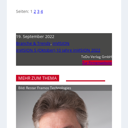
Seiten:
1
2
3
4
19. September 2022
Branche & Trends
,
inVISION
inVISION 5 (Oktober) 10 Jahre inVISION 2022
TeDo Verlag GmbH
Zur Firmenwebsite
MEHR ZUM THEMA
Bild: Restar Framos Technologies