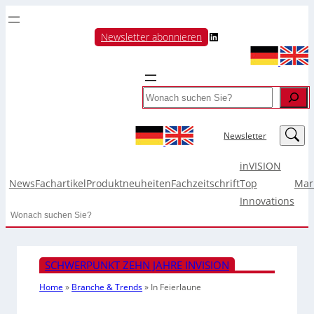
LinkedIn
Newsletter abonnieren
Search
LinkedIn
Newsletter
inVISION
News
Fachartikel
Produktneuheiten
Fachzeitschrift
Top
Mar
Innovations
Search
SCHWERPUNKT ZEHN JAHRE INVISION
Home
»
Branche & Trends
»
In Feierlaune