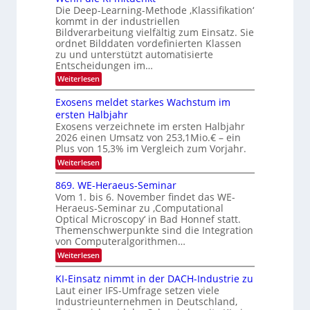
r
u
Die Deep-Learning-Methode ‚Klassifikation‘
S
e
l
f
kommt in der industriellen
a
p
c
Bildverarbeitung vielfältig zum Einsatz. Sie
d
n
e
h
ordnet Bilddaten vordefinierten Klassen
d
e
c
e
T
zu und unterstützt automatisierte
r
n
Entscheidungen im…
t
a
V
r
l
:
Weiterlesen
I
W
a
k
e
S
Exosens meldet starkes Wachstum im
s
n
I
ersten Halbjahr
n
O
Exosens verzeichnete im ersten Halbjahr
d
2026 einen Umsatz von 253,1Mio.€ – ein
i
N
e
Plus von 15,3% im Vergleich zum Vorjahr.
2
K
:
Weiterlesen
0
I
E
m
2
x
869. WE-Heraeus-Seminar
i
6
o
t
Vom 1. bis 6. November findet das WE-
s
d
Heraeus-Seminar zu ‚Computational
e
e
Optical Microscopy‘ in Bad Honnef statt.
n
n
Themenschwerpunkte sind die Integration
s
k
m
von Computeralgorithmen…
t
e
:
Weiterlesen
l
8
d
6
KI-Einsatz nimmt in der DACH-Industrie zu
e
9
t
Laut einer IFS-Umfrage setzen viele
.
s
Industrieunternehmen in Deutschland,
W
t