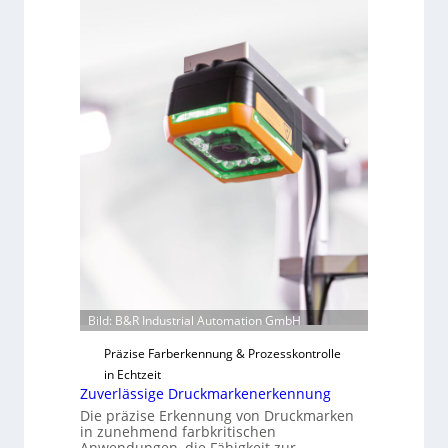
b
v
s
o
b
n
a
H
u
a
t
i
F
l
e
o
r
t
i
g
u
n
g
Bild: B&R Industrial Automation GmbH
a
u
Präzise Farberkennung & Prozesskontrolle
s
in Echtzeit
Zuverlässige Druckmarkenerkennung
Die präzise Erkennung von Druckmarken
in zunehmend farbkritischen
Anwendungen, die Fähigkeit zur