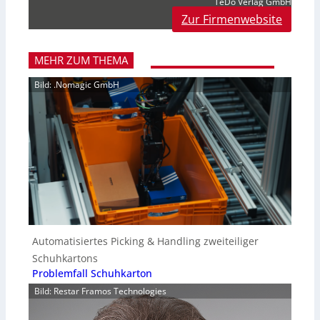
TeDo Verlag GmbH
Zur Firmenwebsite
MEHR ZUM THEMA
Bild: .Nomagic GmbH
Automatisiertes Picking & Handling zweiteiliger
Schuhkartons
Problemfall Schuhkarton
Bild: Restar Framos Technologies