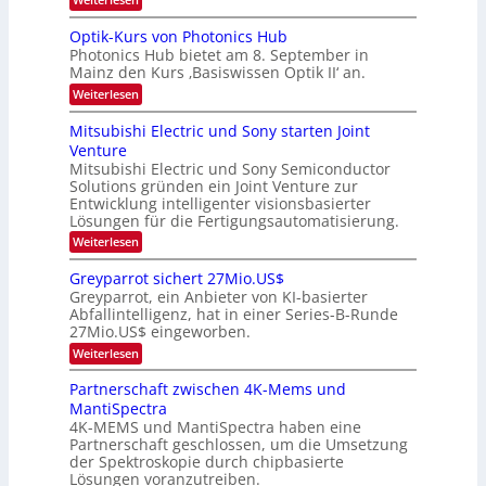
e
e
K
a
r
s
I
Optik-Kurs von Photonics Hub
a
r
W
-
e
Photonics Hub bietet am 8. September in
a
E
b
u
Mainz den Kurs ‚Basiswissen Optik II‘ an.
c
i
e
s
h
n
:
Weiterlesen
-
i
s
s
O
S
t
a
t
p
Mitsubishi Electric und Sony starten Joint
e
u
t
t
u
m
Venture
m
z
i
i
n
i
n
Mitsubishi Electric und Sony Semiconductor
k
n
m
i
Solutions gründen ein Joint Venture zur
-
g
a
e
m
K
Entwicklung intelligenter visionsbasierter
s
r
r
m
u
Lösungen für die Fertigungsautomatisierung.
-
s
t
r
:
t
Weiterlesen
i
s
T
M
e
n
v
r
i
n
d
o
Greyparrot sichert 27Mio.US$
t
H
e
e
n
Greyparrot, ein Anbieter von KI-basierter
s
a
r
P
n
Abfallintelligenz, hat in einer Series-B-Runde
u
l
D
h
d
27Mio.US$ eingeworben.
b
b
A
o
i
j
C
s
t
:
Weiterlesen
s
a
H
o
G
h
h
-
n
r
Partnerschaft zwischen 4K-Mems und
i
r
I
i
e
MantiSpectra
E
n
c
y
l
d
4K-MEMS und MantiSpectra haben eine
s
p
e
u
H
Partnerschaft geschlossen, um die Umsetzung
a
c
s
u
r
der Spektroskopie durch chipbasierte
t
t
b
r
Lösungen voranzutreiben.
r
r