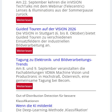
Am 22. September kehren die inVISION
b
TechTalks mit dem Webinar (Telecentric)
e
Lenses & Illuminations aus der Sommerpause
g
zurück.
r
:
Weiterlesen
e
R
n
Guided Touren auf der VISION 2026
ü
z
Die VISION in Stuttgart (6. bis 8. Oktober) bietet
c
t
Guided Touren zu verschiedenen
k
Einsatzfeldern der industriellen
e
k
Bildverarbeitung an.
M
e
:
ö
Weiterlesen
h
G
g
r
Tagung zu Elektronik- und Bildverarbeitungs-
u
l
d
Trends
i
i
e
Am 8. und 9. September veranstalten die
d
c
r
Fachabteilungen VDMA Machine Vision und
e
h
Productronic in Hochstraß, Österreich, eine
i
d
k
gemeinsame Tagung bei Becom.
n
T
e
:
Weiterlesen
V
o
i
T
I
u
t
Out-of-Distribution Detection für bessere
a
S
r
e
g
I
Klassifikationen
e
n
u
Wenn die KI mitdenkt
O
n
Die Deep-Learning-Methode ‚Klassifikation‘
n
N