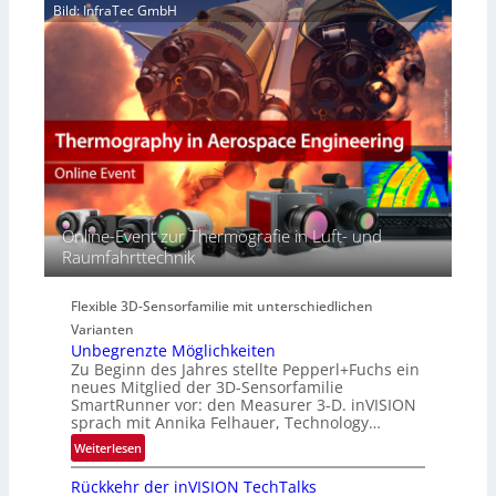
H
e
Bild: InfraTec GmbH
i
y
r
n
p
e
E
e
a
M
r
c
E
s
t
A
p
s
-
e
S
R
c
e
e
t
r
g
r
i
i
Online-Event zur Thermografie in Luft- und
a
e
o
Raumfahrttechnik
l
s
n
N
-
e
B
Flexible 3D-Sensorfamilie mit unterschiedlichen
w
-
Varianten
s
R
Unbegrenzte Möglichkeiten
‘
u
Zu Beginn des Jahres stellte Pepperl+Fuchs ein
n
neues Mitglied der 3D-Sensorfamilie
SmartRunner vor: den Measurer 3-D. inVISION
d
sprach mit Annika Felhauer, Technology…
e
:
Weiterlesen
U
Rückkehr der inVISION TechTalks
n