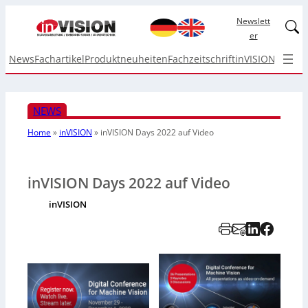
Newslett
Linked
er
News
Fachartikel
Produktneuheiten
Fachzeitschrift
inVISION Top I
NEWS
Home
»
inVISION
»
inVISION Days 2022 auf Video
inVISION Days 2022 auf Video
inVISION