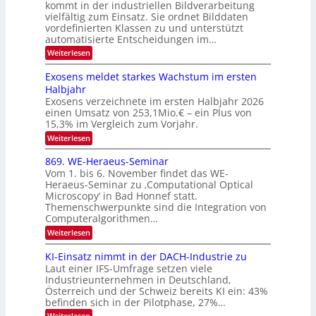
a
kommt in der industriellen Bildverarbeitung
g
T
u
vielfältig zum Einsatz. Sie ordnet Bilddaten
z
e
vordefinierten Klassen zu und unterstützt
f
u
c
automatisierte Entscheidungen im…
d
E
h
:
Weiterlesen
e
l
T
W
r
e
e
a
Exosens meldet starkes Wachstum im ersten
V
n
k
Halbjahr
l
n
I
Exosens verzeichnete im ersten Halbjahr 2026
t
k
d
S
einen Umsatz von 253,1Mio.€ – ein Plus von
i
r
s
e
I
15,3% im Vergleich zum Vorjahr.
o
K
O
:
Weiterlesen
n
I
E
N
m
i
x
869. WE-Heraeus-Seminar
i
2
o
k
t
Vom 1. bis 6. November findet das WE-
0
s
d
-
Heraeus-Seminar zu ‚Computational Optical
e
2
e
u
Microscopy‘ in Bad Honnef statt.
n
n
6
Themenschwerpunkte sind die Integration von
s
n
k
m
Computeralgorithmen…
t
d
e
:
Weiterlesen
B
l
8
d
i
6
KI-Einsatz nimmt in der DACH-Industrie zu
e
l
9
t
Laut einer IFS-Umfrage setzen viele
.
d
s
Industrieunternehmen in Deutschland,
W
t
v
Österreich und der Schweiz bereits KI ein: 43%
E
a
befinden sich in der Pilotphase, 27%…
-
e
r
H
k
r
:
Weiterlesen