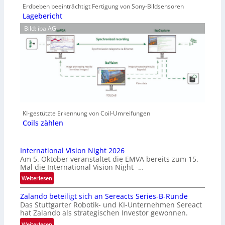
Erdbeben beeinträchtigt Fertigung von Sony-Bildsensoren
Lagebericht
Bild: iba AG
KI-gestützte Erkennung von Coil-Umreifungen
Coils zählen
International Vision Night 2026
Am 5. Oktober veranstaltet die EMVA bereits zum 15.
Mal die International Vision Night -…
:
Weiterlesen
I
Zalando beteiligt sich an Sereacts Series-B-Runde
n
Das Stuttgarter Robotik- und KI-Unternehmen Sereact
t
hat Zalando als strategischen Investor gewonnen.
e
:
Weiterlesen