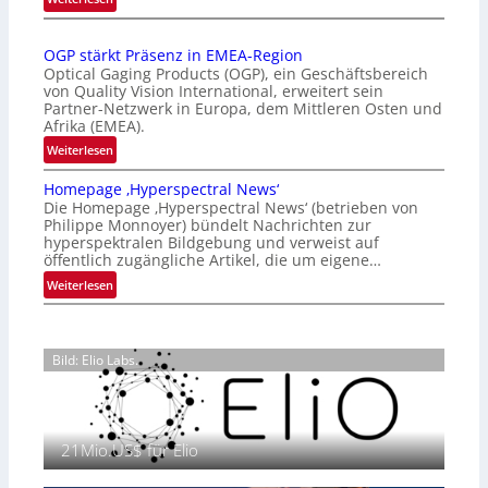
r
Z
n
a
a
OGP stärkt Präsenz in EMEA-Region
l
t
Optical Gaging Products (OGP), ein Geschäftsbereich
a
i
von Quality Vision International, erweitert sein
n
o
Partner-Netzwerk in Europa, dem Mittleren Osten und
d
Afrika (EMEA).
n
o
a
:
Weiterlesen
b
l
O
e
Homepage ‚Hyperspectral News‘
V
G
t
Die Homepage ‚Hyperspectral News‘ (betrieben von
i
P
Philippe Monnoyer) bündelt Nachrichten zur
e
s
s
hyperspektralen Bildgebung und verweist auf
i
i
t
öffentlich zugängliche Artikel, die um eigene…
l
o
ä
:
Weiterlesen
i
n
r
H
g
N
k
o
t
i
t
m
s
g
P
Bild: Elio Labs.
e
i
h
r
p
c
t
ä
a
h
2
s
g
a
0
e
21Mio.US$ für Elio
e
n
2
n
‚
S
6
z