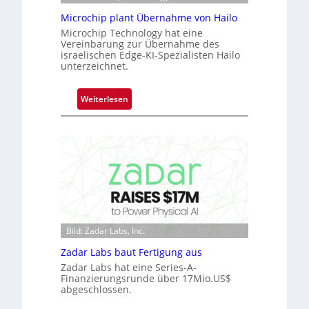
e
ü
Microchip plant Übernahme von Hailo
b
Microchip Technology hat eine
Vereinbarung zur Übernahme des
e
israelischen Edge-KI-Spezialisten Hailo
r
unterzeichnet.
n
i
:
Weiterlesen
m
M
m
i
t
c
D
r
a
o
r
c
k
h
V
i
i
p
Bild: Zadar Labs, Inc.
s
p
i
Zadar Labs baut Fertigung aus
l
o
Zadar Labs hat eine Series-A-
a
n
Finanzierungsrunde über 17Mio.US$
n
abgeschlossen.
t