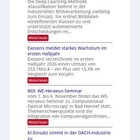
Die Deep-Learning-Methode
n
T
u
‚Klassifikation‘ kommt in der
g
e
industriellen Bildverarbeitung vielfältig
f
z
c
zum Einsatz. Sie ordnet Bilddaten
d
u
h
vordefinierten Klassen zu und
e
E
unterstützt automatisierte
T
r
Entscheidungen im…
l
a
V
e
:
Weiterlesen
l
I
W
k
k
e
S
Exosens meldet starkes Wachstum im
t
s
n
I
ersten Halbjahr
r
n
Exosens verzeichnete im ersten
O
d
o
Halbjahr 2026 einen Umsatz von
i
N
n
e
253,1Mio.€ – ein Plus von 15,3% im
2
K
i
Vergleich zum Vorjahr.
I
0
k
:
Weiterlesen
m
2
E
-
i
6
x
t
869. WE-Heraeus-Seminar
u
o
d
Vom 1. bis 6. November findet das WE-
n
s
e
Heraeus-Seminar zu ‚Computational
e
d
n
Optical Microscopy‘ in Bad Honnef statt.
n
k
B
Themenschwerpunkte sind die
s
t
i
m
Integration von Computeralgorithmen…
e
l
:
Weiterlesen
l
d
8
d
6
v
KI-Einsatz nimmt in der DACH-Industrie
e
9
t
zu
e
.