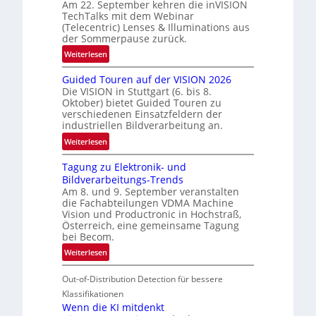
Am 22. September kehren die inVISION
b
TechTalks mit dem Webinar
e
(Telecentric) Lenses & Illuminations aus
g
der Sommerpause zurück.
r
:
Weiterlesen
e
R
n
Guided Touren auf der VISION 2026
ü
z
Die VISION in Stuttgart (6. bis 8.
c
t
Oktober) bietet Guided Touren zu
k
verschiedenen Einsatzfeldern der
e
k
industriellen Bildverarbeitung an.
M
e
:
ö
Weiterlesen
h
G
g
r
Tagung zu Elektronik- und
u
l
d
Bildverarbeitungs-Trends
i
i
e
Am 8. und 9. September veranstalten
d
c
r
die Fachabteilungen VDMA Machine
e
h
Vision und Productronic in Hochstraß,
i
d
k
Österreich, eine gemeinsame Tagung
n
T
e
bei Becom.
V
o
i
:
Weiterlesen
I
u
t
T
S
r
e
Out-of-Distribution Detection für bessere
a
I
e
n
g
Klassifikationen
O
n
u
Wenn die KI mitdenkt
N
a