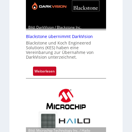
Bild: DarkVision / Blackstone Inc.
Blackstone übernimmt DarkVision
Blackstone und Koch Engineered
Solutions (KES) haben eine
Vereinbarung zur Übernahme von
DarkVision unterzeichnet.
:
Weiterlesen
B
l
a
c
k
s
t
o
n
Bild: Microchip Technology Inc. / Hailo