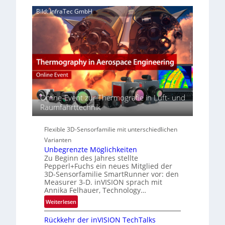
e
z
‚
r
Bild: InfraTec GmbH
i
H
e
n
y
a
E
p
c
M
e
t
E
r
s
A
s
S
-
p
e
R
e
r
e
c
i
Online-Event zur Thermografie in Luft- und
g
t
e
Raumfahrttechnik
i
r
s
o
a
-
n
Flexible 3D-Sensorfamilie mit unterschiedlichen
l
B
N
Varianten
-
e
Unbegrenzte Möglichkeiten
R
Zu Beginn des Jahres stellte
w
u
Pepperl+Fuchs ein neues Mitglied der
s
n
3D-Sensorfamilie SmartRunner vor: den
‘
Measurer 3-D. inVISION sprach mit
d
Annika Felhauer, Technology…
e
:
Weiterlesen
U
Rückkehr der inVISION TechTalks
n