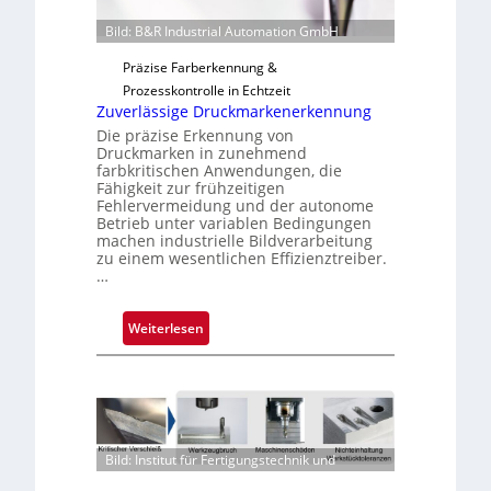
n
Bild: B&R Industrial Automation GmbH
g
a
Präzise Farberkennung &
u
Prozesskontrolle in Echtzeit
s
Zuverlässige Druckmarkenerkennung
Die präzise Erkennung von
Druckmarken in zunehmend
farbkritischen Anwendungen, die
Fähigkeit zur frühzeitigen
Fehlervermeidung und der autonome
Betrieb unter variablen Bedingungen
machen industrielle Bildverarbeitung
zu einem wesentlichen Effizienztreiber.
…
:
Weiterlesen
Z
u
v
e
r
Bild: Institut für Fertigungstechnik und
l
ä