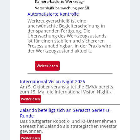
Kamera-basierte Werkzeug-
s
Verschleißüberwachung per ML
s
Automatisierte Kontrolle
i
Werkzeugverschleiß ist eine
g
unerwünschte Begleiterscheinung in
der spanenden Fertigung. Die
e
Überwachung des Werkzeugzustands
D
ist für einen stabilen und sichereren
r
Prozess unabdingbar. In der Praxis wird
der Werkzeugzustand aktuell…
u
c
k
:
Weiterlesen
m
A
a
u
International Vision Night 2026
r
t
Am 5. Oktober veranstaltet die EMVA bereits
k
zum 15. Mal die International Vision Night -…
o
e
m
:
Weiterlesen
n
I
a
Zalando beteiligt sich an Sereacts Series-B-
n
e
t
Runde
t
r
i
Das Stuttgarter Robotik- und KI-Unternehmen
e
k
s
Sereact hat Zalando als strategischen Investor
r
e
gewonnen.
i
n
n
e
:
Weiterlesen