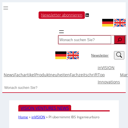
LinkedIn
Newsletter abonnieren
Search
LinkedIn
Newsletter
inVISION
News
Fachartikel
Produktneuheiten
Fachzeitschrift
Top
Mar
Innovations
Search
VISION VENTURES NEWS
Home
»
inVISION
»
PI übernimmt IBS Ingenieurbüro