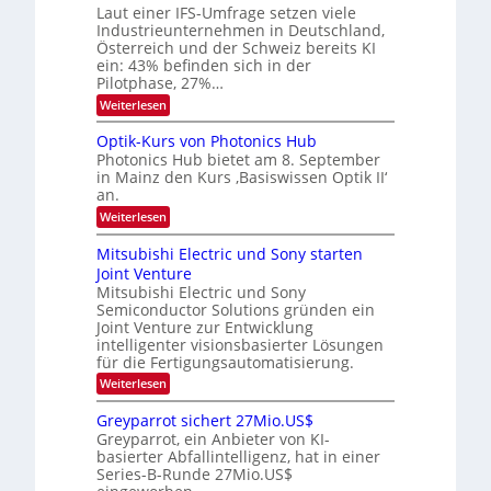
s
Laut einer IFS-Umfrage setzen viele
r
W
t
Industrieunternehmen in Deutschland,
E
a
a
-
Österreich und der Schweiz bereits KI
r
r
H
ein: 43% befinden sich in der
k
e
b
e
Pilotphase, 27%…
r
s
e
:
Weiterlesen
a
W
i
K
e
a
I
u
t
Optik-Kurs von Photonics Hub
c
-
s
h
Photonics Hub bietet am 8. September
u
E
-
s
in Mainz den Kurs ‚Basiswissen Optik II‘
n
i
S
t
an.
n
e
g
u
s
m
:
Weiterlesen
m
s
a
i
O
i
t
-
n
p
m
Mitsubishi Electric und Sony starten
z
a
t
T
e
Joint Venture
n
r
i
r
r
i
Mitsubishi Electric und Sony
k
s
m
e
Semiconductor Solutions gründen ein
-
t
m
K
Joint Venture zur Entwicklung
n
e
t
u
n
intelligenter visionsbasierter Lösungen
d
i
r
H
für die Fertigungsautomatisierung.
n
s
s
a
d
:
Weiterlesen
v
l
e
M
o
b
r
i
n
j
Greyparrot sichert 27Mio.US$
D
t
P
a
Greyparrot, ein Anbieter von KI-
A
s
h
h
basierter Abfallintelligenz, hat in einer
C
u
o
r
H
Series-B-Runde 27Mio.US$
b
t
-
i