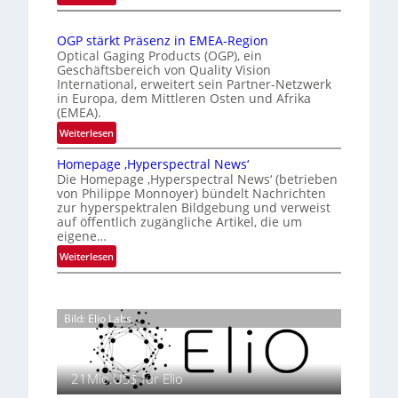
a
n
Z
r
t
a
u
t
i
OGP stärkt Präsenz in EMEA-Region
l
n
e
o
Optical Gaging Products (OGP), ein
a
g
K
n
Geschäftsbereich von Quality Vision
n
International, erweitert sein Partner-Netzwerk
a
o
d
in Europa, dem Mittleren Osten und Afrika
l
n
(EMEA).
o
V
t
b
:
Weiterlesen
i
r
e
O
s
o
t
Homepage ‚Hyperspectral News‘
G
i
Die Homepage ‚Hyperspectral News‘ (betrieben
e
l
P
o
von Philippe Monnoyer) bündelt Nachrichten
i
l
s
n
zur hyperspektralen Bildgebung und verweist
l
t
e
N
auf öffentlich zugängliche Artikel, die um
i
ä
eigene…
i
g
r
g
:
Weiterlesen
t
k
h
H
s
t
t
o
i
P
2
m
c
r
Bild: Elio Labs.
0
e
h
ä
2
p
a
s
6
a
n
e
g
21Mio.US$ für Elio
S
n
e