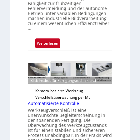
Fähigkeit zur frühzeitigen
Fehlervermeidung und der autonome
Betrieb unter variablen Bedingungen
machen industrielle Bildverarbeitung
zu einem wesentlichen Effizienztreiber.
…
:
Weiterlesen
Z
u
v
e
r
Bild: Institut für Fertigungstechnik und
l
ä
Kamera-basierte Werkzeug-
s
Verschleißüberwachung per ML
s
Automatisierte Kontrolle
i
Werkzeugverschleiß ist eine
unerwünschte Begleiterscheinung in
g
der spanenden Fertigung. Die
e
Überwachung des Werkzeugzustands
D
ist für einen stabilen und sichereren
r
Prozess unabdingbar. In der Praxis wird