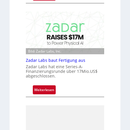
M
m
i
t
c
D
r
a
o
r
c
k
h
V
i
i
p
Bild: Zadar Labs, Inc.
s
p
i
Zadar Labs baut Fertigung aus
l
o
Zadar Labs hat eine Series-A-
a
Finanzierungsrunde über 17Mio.US$
n
n
abgeschlossen.
t
Ü
:
Weiterlesen
b
Z
e
a
r
d
n
a
a
r
h
L
m