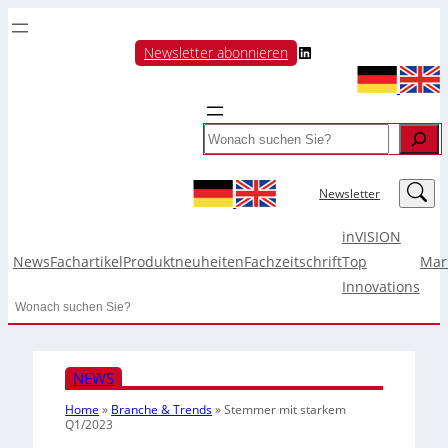
LinkedIn
Newsletter abonnieren
Search
LinkedIn
Newsletter
inVISION
News
Fachartikel
Produktneuheiten
Fachzeitschrift
Top
Mar
Innovations
Search
NEWS
Home
»
Branche & Trends
»
Stemmer mit starkem
Q1/2023