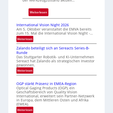
der Werkzeugzustand aktuell…
u
c
k
:
Weiterlesen
m
A
a
u
International Vision Night 2026
r
t
Am 5. Oktober veranstaltet die EMVA bereits
k
zum 15. Mal die International Vision Night -…
o
e
m
:
Weiterlesen
n
I
a
Zalando beteiligt sich an Sereacts Series-B-
n
e
t
Runde
t
r
i
Das Stuttgarter Robotik- und KI-Unternehmen
e
k
s
Sereact hat Zalando als strategischen Investor
r
gewonnen.
e
i
n
n
e
:
Weiterlesen
a
n
Z
r
t
a
u
t
i
OGP stärkt Präsenz in EMEA-Region
l
n
e
o
Optical Gaging Products (OGP), ein
a
g
K
n
Geschäftsbereich von Quality Vision
n
International, erweitert sein Partner-Netzwerk
a
o
d
in Europa, dem Mittleren Osten und Afrika
l
n
(EMEA).
o
V
t
b
:
Weiterlesen
i
r