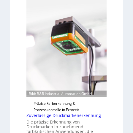
a
e
b
v
s
o
b
n
a
H
u
a
t
i
F
l
e
o
r
t
i
g
u
n
Bild: B&R Industrial Automation GmbH
g
a
Präzise Farberkennung &
u
Prozesskontrolle in Echtzeit
s
Zuverlässige Druckmarkenerkennung
Die präzise Erkennung von
Druckmarken in zunehmend
farbkritischen Anwendungen, die