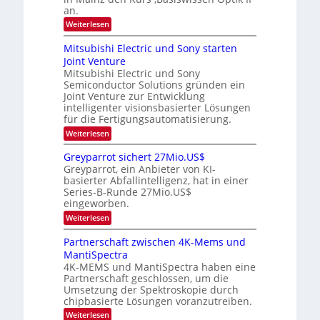
i
S
t
an.
n
e
g
u
s
m
:
Weiterlesen
m
s
a
i
O
i
t
-
n
p
m
Mitsubishi Electric und Sony starten
z
a
t
T
e
Joint Venture
n
r
i
r
r
i
Mitsubishi Electric und Sony
k
s
m
e
Semiconductor Solutions gründen ein
-
t
m
K
Joint Venture zur Entwicklung
n
e
t
u
n
intelligenter visionsbasierter Lösungen
d
i
r
H
für die Fertigungsautomatisierung.
n
s
s
a
d
:
Weiterlesen
v
l
e
M
o
b
r
i
n
j
Greyparrot sichert 27Mio.US$
D
t
P
a
Greyparrot, ein Anbieter von KI-
A
s
h
h
basierter Abfallintelligenz, hat in einer
C
u
o
r
H
Series-B-Runde 27Mio.US$
b
t
-
eingeworben.
i
o
I
s
n
:
Weiterlesen
n
h
i
G
d
i
c
r
Partnerschaft zwischen 4K-Mems und
u
E
s
e
s
l
MantiSpectra
H
y
t
e
u
4K-MEMS und MantiSpectra haben eine
p
r
c
b
Partnerschaft geschlossen, um die
a
i
t
r
Umsetzung der Spektroskopie durch
e
r
r
chipbasierte Lösungen voranzutreiben.
z
i
o
u
c
:
Weiterlesen
t