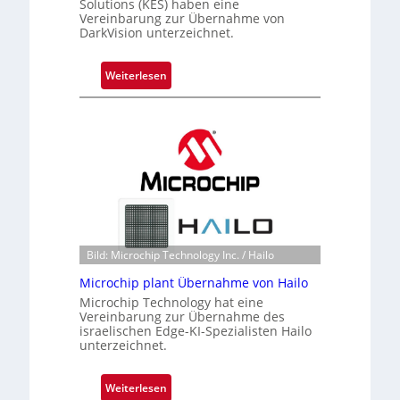
Solutions (KES) haben eine
Vereinbarung zur Übernahme von
DarkVision unterzeichnet.
:
Weiterlesen
B
l
a
c
k
s
t
o
n
Bild: Microchip Technology Inc. / Hailo
e
ü
Microchip plant Übernahme von Hailo
b
Microchip Technology hat eine
Vereinbarung zur Übernahme des
e
israelischen Edge-KI-Spezialisten Hailo
r
unterzeichnet.
n
i
:
Weiterlesen
m