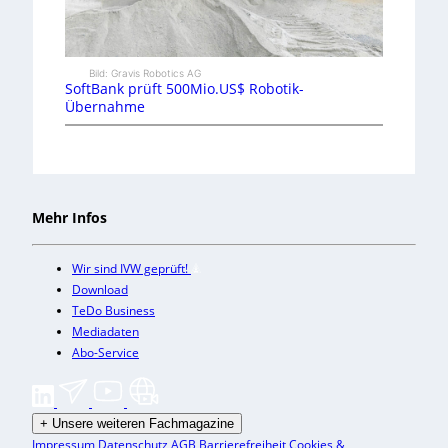
Bild: Gravis Robotics AG
SoftBank prüft 500Mio.US$ Robotik-
Übernahme
Mehr Infos
Wir sind IVW geprüft!
Download
TeDo Business
Mediadaten
Abo-Service
+
Unsere weiteren Fachmagazine
Impressum
Datenschutz
AGB
Barrierefreiheit
Cookies &