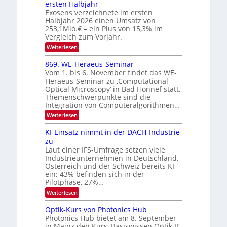
I
ersten Halbjahr
r
n
Exosens verzeichnete im ersten
O
d
o
Halbjahr 2026 einen Umsatz von
i
N
n
e
253,1Mio.€ – ein Plus von 15,3% im
2
K
i
Vergleich zum Vorjahr.
I
0
k
:
Weiterlesen
m
2
E
-
i
6
x
t
869. WE-Heraeus-Seminar
u
o
d
Vom 1. bis 6. November findet das WE-
n
s
e
Heraeus-Seminar zu ‚Computational
e
d
n
Optical Microscopy‘ in Bad Honnef statt.
n
k
B
Themenschwerpunkte sind die
s
t
i
m
Integration von Computeralgorithmen…
e
l
:
Weiterlesen
l
d
8
d
6
v
KI-Einsatz nimmt in der DACH-Industrie
e
9
t
zu
e
.
s
Laut einer IFS-Umfrage setzen viele
r
W
t
Industrieunternehmen in Deutschland,
E
a
a
-
Österreich und der Schweiz bereits KI
r
r
H
ein: 43% befinden sich in der
k
e
b
e
Pilotphase, 27%…
r
s
e
:
Weiterlesen
a
W
i
K
e
a
I
u
t
Optik-Kurs von Photonics Hub
c
-
s
h
Photonics Hub bietet am 8. September
u
E
-
s
in Mainz den Kurs ‚Basiswissen Optik II‘
n