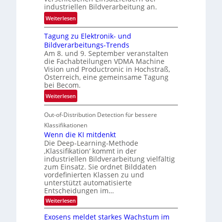
k
industriellen Bildverarbeitung an.
M
e
:
ö
Weiterlesen
h
G
g
r
Tagung zu Elektronik- und
u
l
d
Bildverarbeitungs-Trends
i
i
e
Am 8. und 9. September veranstalten
d
c
r
die Fachabteilungen VDMA Machine
e
h
Vision und Productronic in Hochstraß,
i
d
k
Österreich, eine gemeinsame Tagung
n
T
e
bei Becom.
V
o
i
:
Weiterlesen
I
u
t
T
S
r
e
Out-of-Distribution Detection für bessere
a
I
e
n
g
Klassifikationen
O
n
u
Wenn die KI mitdenkt
N
a
Die Deep-Learning-Methode
n
T
u
‚Klassifikation‘ kommt in der
g
e
industriellen Bildverarbeitung vielfältig
f
z
c
zum Einsatz. Sie ordnet Bilddaten
d
u
h
vordefinierten Klassen zu und
e
E
unterstützt automatisierte
T
r
Entscheidungen im…
l
a
V
e
:
Weiterlesen
l
I
W
k
k
e
S
Exosens meldet starkes Wachstum im
t
s
n