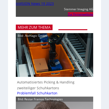
inVISION News 19 2023
Stemmer Imaging AG
Zur Firmenwebsite
MEHR ZUM THEMA
Bild: .Nomagic GmbH
Automatisiertes Picking & Handling
zweiteiliger Schuhkartons
Problemfall Schuhkarton
Bild: Restar Framos Technologies