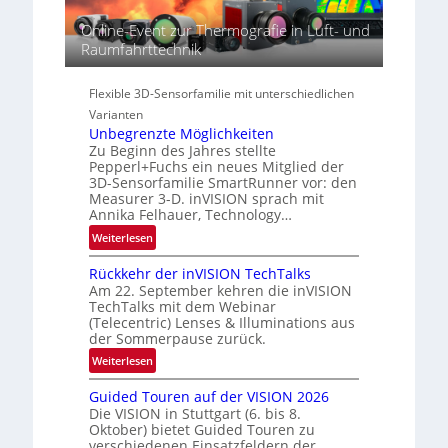
e
r
e
c
Online-Event zur Thermografie in Luft- und
i
g
t
Raumfahrttechnik
e
i
r
s
o
a
-
n
Flexible 3D-Sensorfamilie mit unterschiedlichen
l
B
Varianten
N
-
Unbegrenzte Möglichkeiten
e
R
Zu Beginn des Jahres stellte
w
u
Pepperl+Fuchs ein neues Mitglied der
s
n
3D-Sensorfamilie SmartRunner vor: den
‘
Measurer 3-D. inVISION sprach mit
d
Annika Felhauer, Technology…
e
:
Weiterlesen
U
Rückkehr der inVISION TechTalks
n
Am 22. September kehren die inVISION
b
TechTalks mit dem Webinar
e
(Telecentric) Lenses & Illuminations aus
g
der Sommerpause zurück.
r
:
Weiterlesen
e
R
n
Guided Touren auf der VISION 2026
ü
z
Die VISION in Stuttgart (6. bis 8.
c
t
Oktober) bietet Guided Touren zu
k
verschiedenen Einsatzfeldern der
e