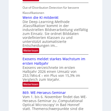
u
t
T
S
r
e
Out-of-Distribution Detection für bessere
a
I
e
n
g
Klassifikationen
O
n
u
Wenn die KI mitdenkt
N
a
Die Deep-Learning-Methode
n
T
u
‚Klassifikation‘ kommt in der
g
e
industriellen Bildverarbeitung vielfältig
f
z
c
zum Einsatz. Sie ordnet Bilddaten
d
u
h
vordefinierten Klassen zu und
e
E
unterstützt automatisierte
T
r
Entscheidungen im…
l
a
V
e
:
Weiterlesen
l
I
W
k
k
e
S
Exosens meldet starkes Wachstum im
t
s
n
I
ersten Halbjahr
r
n
Exosens verzeichnete im ersten
O
d
o
Halbjahr 2026 einen Umsatz von
i
N
n
e
253,1Mio.€ – ein Plus von 15,3% im
2
K
i
Vergleich zum Vorjahr.
I
0
k
:
Weiterlesen
m
2
E
-
i
6
x
t
869. WE-Heraeus-Seminar
u
o
d
Vom 1. bis 6. November findet das WE-
n
s
e
Heraeus-Seminar zu ‚Computational
e
d
n
Optical Microscopy‘ in Bad Honnef
n
k
B
statt. Themenschwerpunkte sind die
s
t
i