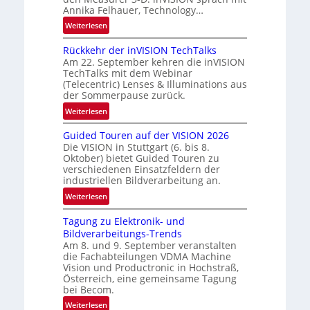
d
Annika Felhauer, Technology…
e
:
Weiterlesen
U
Rückkehr der inVISION TechTalks
n
Am 22. September kehren die inVISION
b
TechTalks mit dem Webinar
e
(Telecentric) Lenses & Illuminations aus
g
der Sommerpause zurück.
r
:
Weiterlesen
e
R
n
Guided Touren auf der VISION 2026
ü
z
Die VISION in Stuttgart (6. bis 8.
c
t
Oktober) bietet Guided Touren zu
k
verschiedenen Einsatzfeldern der
e
k
industriellen Bildverarbeitung an.
M
e
:
ö
Weiterlesen
h
G
g
r
Tagung zu Elektronik- und
u
l
d
Bildverarbeitungs-Trends
i
i
e
Am 8. und 9. September veranstalten
d
c
r
die Fachabteilungen VDMA Machine
e
h
Vision und Productronic in Hochstraß,
i
d
k
Österreich, eine gemeinsame Tagung
n
T
e
bei Becom.
V
o
i
:
Weiterlesen
I