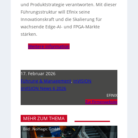
und Produktstrategie verantworten. Mit dieser
Führungsstruktur will Efinix seine
Innovationskraft und die Skalierung für
wachsende Edge-AI- und FPGA-Märkte
stärken.
Weitere Information
17. Februar 2026
Führung & Management
,
inVISION
inVISION News 6 2026
EFINIX
Zur Firmenwebsite
MEHR ZUM THEMA
Bild: .Nomagic GmbH