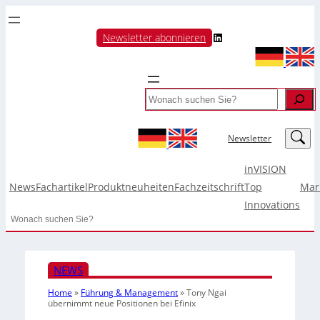
LinkedIn
Newsletter abonnieren
Search
LinkedIn
Newsletter
inVISION
News
Fachartikel
Produktneuheiten
Fachzeitschrift
Top
Mar
Innovations
Search
NEWS
Home
»
Führung & Management
»
Tony Ngai
übernimmt neue Positionen bei Efinix