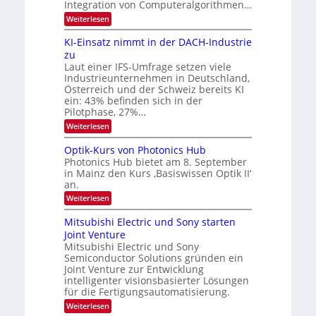
m
Integration von Computeralgorithmen…
e
l
:
Weiterlesen
l
d
8
d
6
v
KI-Einsatz nimmt in der DACH-Industrie
e
9
t
zu
e
.
s
Laut einer IFS-Umfrage setzen viele
r
W
t
Industrieunternehmen in Deutschland,
E
a
a
-
Österreich und der Schweiz bereits KI
r
r
H
ein: 43% befinden sich in der
k
e
b
e
Pilotphase, 27%…
r
s
e
:
Weiterlesen
a
W
i
K
e
a
I
u
t
Optik-Kurs von Photonics Hub
c
-
s
h
Photonics Hub bietet am 8. September
u
E
-
s
in Mainz den Kurs ‚Basiswissen Optik II‘
n
i
S
t
an.
n
e
g
u
s
m
:
Weiterlesen
m
s
a
i
O
i
t
-
n
p
m
Mitsubishi Electric und Sony starten
z
a
t
T
e
Joint Venture
n
r
i
r
r
i
Mitsubishi Electric und Sony
k
s
m
e
Semiconductor Solutions gründen ein
-
t
m
K
Joint Venture zur Entwicklung
n
e
t
u
n
intelligenter visionsbasierter Lösungen
d
i
r
H
für die Fertigungsautomatisierung.
n
s
s
a
d
:
Weiterlesen
v
l
e
M
o