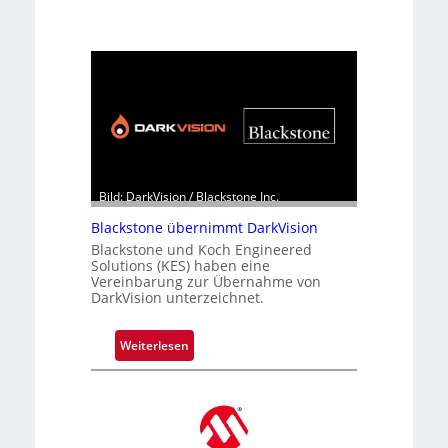
Bild: DarkVision / Blackstone Inc.
Blackstone übernimmt DarkVision
Blackstone und Koch Engineered
Solutions (KES) haben eine
Vereinbarung zur Übernahme von
DarkVision unterzeichnet.
:
Weiterlesen
B
l
a
c