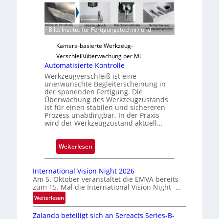
v
e
r
Bild: Institut für Fertigungstechnik und
l
ä
Kamera-basierte Werkzeug-
s
Verschleißüberwachung per ML
s
Automatisierte Kontrolle
i
Werkzeugverschleiß ist eine
unerwünschte Begleiterscheinung in
g
der spanenden Fertigung. Die
e
Überwachung des Werkzeugzustands
D
ist für einen stabilen und sichereren
Prozess unabdingbar. In der Praxis
r
wird der Werkzeugzustand aktuell…
u
c
k
:
Weiterlesen
m
A
a
u
International Vision Night 2026
r
t
Am 5. Oktober veranstaltet die EMVA bereits
zum 15. Mal die International Vision Night -…
k
o
e
m
:
Weiterlesen
n
I
a
Zalando beteiligt sich an Sereacts Series-B-
n
e
t