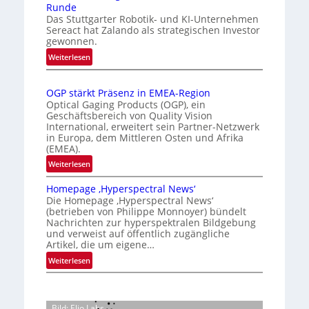
Runde
t
r
i
Das Stuttgarter Robotik- und KI-Unternehmen
e
k
s
Sereact hat Zalando als strategischen Investor
r
gewonnen.
e
i
n
n
e
:
Weiterlesen
a
Z
n
r
t
a
u
t
i
OGP stärkt Präsenz in EMEA-Region
l
n
e
o
Optical Gaging Products (OGP), ein
a
g
K
n
Geschäftsbereich von Quality Vision
n
International, erweitert sein Partner-Netzwerk
a
o
d
in Europa, dem Mittleren Osten und Afrika
l
n
(EMEA).
o
V
t
b
:
Weiterlesen
i
r
e
O
s
o
t
Homepage ‚Hyperspectral News‘
G
i
Die Homepage ‚Hyperspectral News‘
e
l
P
o
(betrieben von Philippe Monnoyer) bündelt
i
l
s
n
Nachrichten zur hyperspektralen Bildgebung
l
t
e
N
und verweist auf öffentlich zugängliche
i
ä
Artikel, die um eigene…
i
g
r
g
:
Weiterlesen
t
k
h
H
s
t
t
o
i
P
2
m
c
r
Bild: Elio Labs.