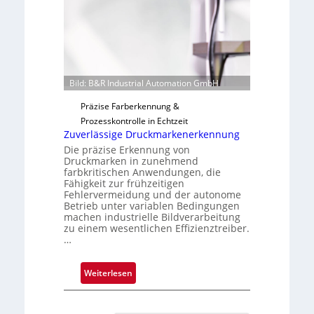
r
t
i
g
u
n
Bild: B&R Industrial Automation GmbH
g
Präzise Farberkennung &
a
Prozesskontrolle in Echtzeit
u
Zuverlässige Druckmarkenerkennung
s
Die präzise Erkennung von
Druckmarken in zunehmend
farbkritischen Anwendungen, die
Fähigkeit zur frühzeitigen
Fehlervermeidung und der autonome
Betrieb unter variablen Bedingungen
machen industrielle Bildverarbeitung
zu einem wesentlichen Effizienztreiber.
…
:
Weiterlesen
Z
u