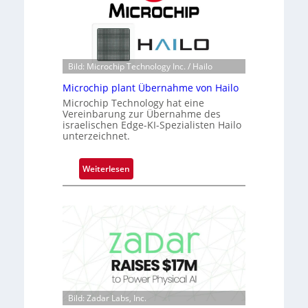
k
s
t
o
n
Bild: Microchip Technology Inc. / Hailo
e
Microchip plant Übernahme von Hailo
ü
Microchip Technology hat eine
b
Vereinbarung zur Übernahme des
e
israelischen Edge-KI-Spezialisten Hailo
r
unterzeichnet.
n
i
:
Weiterlesen
m
M
m
i
t
c
D
r
a
o
r
c
k
h
V
i
i
Bild: Zadar Labs, Inc.
p
s