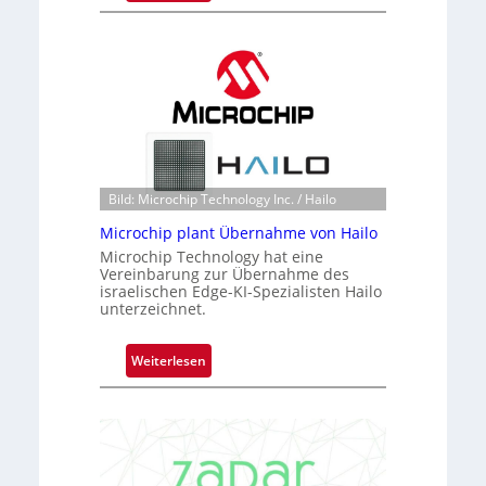
B
l
a
c
k
s
t
o
n
Bild: Microchip Technology Inc. / Hailo
e
Microchip plant Übernahme von Hailo
ü
Microchip Technology hat eine
b
Vereinbarung zur Übernahme des
e
israelischen Edge-KI-Spezialisten Hailo
r
unterzeichnet.
n
i
:
Weiterlesen
m
M
m
i
t
c
D
r
a
o
r