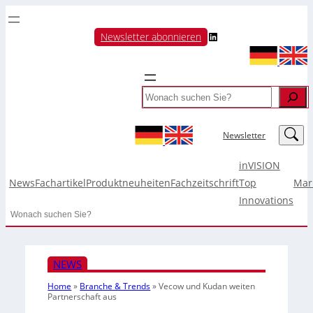
LinkedIn
Newsletter abonnieren
Search
LinkedIn
Newsletter
inVISION
News
Fachartikel
Produktneuheiten
Fachzeitschrift
Top
Mar
Innovations
Search
NEWS
Home
»
Branche & Trends
»
Vecow und Kudan weiten
Partnerschaft aus