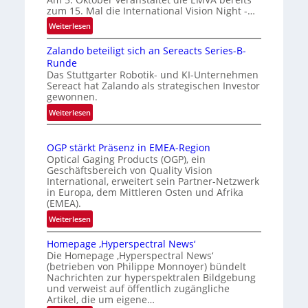
zum 15. Mal die International Vision Night -…
o
k
m
e
:
Weiterlesen
I
a
n
Zalando beteiligt sich an Sereacts Series-B-
n
t
e
Runde
t
i
r
Das Stuttgarter Robotik- und KI-Unternehmen
e
s
k
Sereact hat Zalando als strategischen Investor
r
gewonnen.
i
e
n
e
n
:
Weiterlesen
a
Z
r
n
t
a
t
u
i
OGP stärkt Präsenz in EMEA-Region
l
e
n
o
Optical Gaging Products (OGP), ein
a
K
g
n
Geschäftsbereich von Quality Vision
n
International, erweitert sein Partner-Netzwerk
a
o
d
in Europa, dem Mittleren Osten und Afrika
l
n
(EMEA).
o
V
t
b
:
Weiterlesen
i
r
e
O
s
o
t
Homepage ‚Hyperspectral News‘
G
i
Die Homepage ‚Hyperspectral News‘
e
l
P
o
(betrieben von Philippe Monnoyer) bündelt
i
l
s
n
Nachrichten zur hyperspektralen Bildgebung
l
t
e
N
und verweist auf öffentlich zugängliche
i
ä
Artikel, die um eigene…
i
g