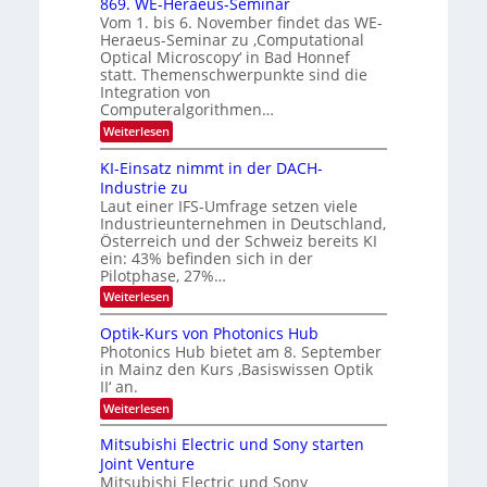
t
869. WE-Heraeus-Seminar
u
o
d
Vom 1. bis 6. November findet das WE-
n
s
e
Heraeus-Seminar zu ‚Computational
e
d
n
Optical Microscopy‘ in Bad Honnef
n
k
B
statt. Themenschwerpunkte sind die
s
t
i
m
Integration von
e
l
Computeralgorithmen…
l
d
:
Weiterlesen
d
8
v
e
6
t
KI-Einsatz nimmt in der DACH-
e
9
s
Industrie zu
r
.
t
Laut einer IFS-Umfrage setzen viele
W
a
a
Industrieunternehmen in Deutschland,
E
r
r
-
Österreich und der Schweiz bereits KI
k
b
H
e
ein: 43% befinden sich in der
e
s
e
Pilotphase, 27%…
r
W
i
:
Weiterlesen
a
a
K
t
e
c
I
u
Optik-Kurs von Photonics Hub
h
u
-
s
s
Photonics Hub bietet am 8. September
n
E
-
t
in Mainz den Kurs ‚Basiswissen Optik
i
S
g
u
II‘ an.
n
e
m
s
s
m
:
i
Weiterlesen
-
a
i
O
m
t
n
T
p
e
Mitsubishi Electric und Sony starten
z
a
t
r
r
Joint Venture
n
r
i
s
e
i
Mitsubishi Electric und Sony
k
t