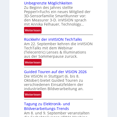
-
Unbegrenzte Möglichkeiten
e
R
Zu Beginn des Jahres stellte
w
Pepperl+Fuchs ein neues Mitglied der
u
s
3D-Sensorfamilie SmartRunner vor:
n
‘
den Measurer 3-D. inVISION sprach
d
mit Annika Felhauer, Technology…
e
:
Weiterlesen
U
Rückkehr der inVISION TechTalks
n
Am 22. September kehren die inVISION
b
TechTalks mit dem Webinar
e
(Telecentric) Lenses & Illuminations
g
aus der Sommerpause zurück.
r
:
Weiterlesen
e
R
n
Guided Touren auf der VISION 2026
ü
z
Die VISION in Stuttgart (6. bis 8.
c
t
Oktober) bietet Guided Touren zu
k
verschiedenen Einsatzfeldern der
e
k
industriellen Bildverarbeitung an.
M
e
:
ö
Weiterlesen
h
G
g
r
Tagung zu Elektronik- und
u
l
d
Bildverarbeitungs-Trends
i
i
e
Am 8. und 9. September veranstalten
d
c
r