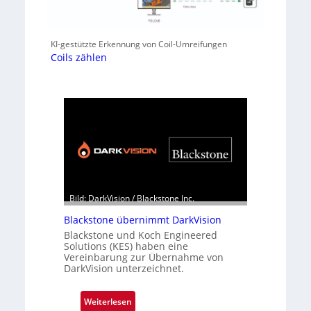
KI-gestützte Erkennung von Coil-Umreifungen
Coils zählen
Bild: DarkVision / Blackstone Inc.
Blackstone übernimmt DarkVision
Blackstone und Koch Engineered
Solutions (KES) haben eine
Vereinbarung zur Übernahme von
DarkVision unterzeichnet.
:
Weiterlesen