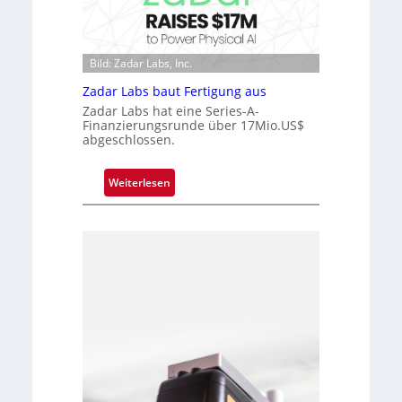
c
k
h
V
i
i
Bild: Zadar Labs, Inc.
p
s
p
Zadar Labs baut Fertigung aus
i
l
Zadar Labs hat eine Series-A-
o
a
Finanzierungsrunde über 17Mio.US$
n
abgeschlossen.
n
t
Ü
:
Weiterlesen
b
Z
e
a
r
d
n
a
a
r
h
L
m
a
e
b
v
s
o
b
n
a