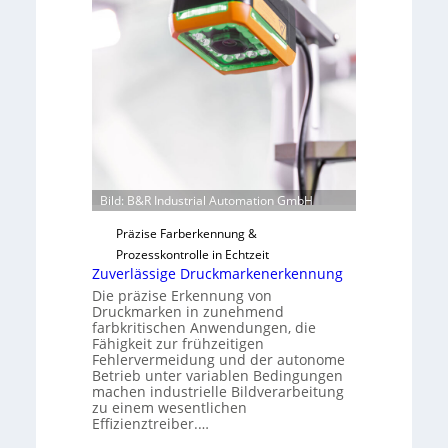
H
u
a
t
i
F
l
e
o
r
t
i
g
u
n
Bild: B&R Industrial Automation GmbH
g
Präzise Farberkennung &
a
Prozesskontrolle in Echtzeit
u
Zuverlässige Druckmarkenerkennung
s
Die präzise Erkennung von
Druckmarken in zunehmend
farbkritischen Anwendungen, die
Fähigkeit zur frühzeitigen
Fehlervermeidung und der autonome
Betrieb unter variablen Bedingungen
machen industrielle Bildverarbeitung
zu einem wesentlichen
Effizienztreiber.…