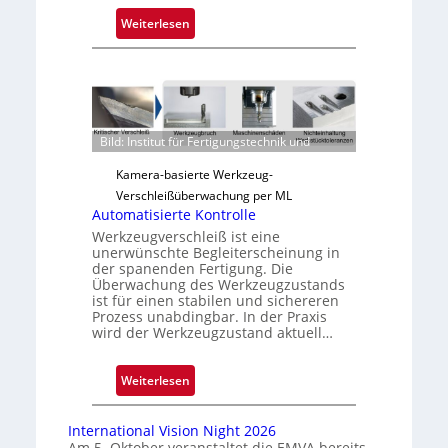
:
Weiterlesen
Z
u
v
e
r
Bild: Institut für Fertigungstechnik und
l
ä
Kamera-basierte Werkzeug-
s
Verschleißüberwachung per ML
s
Automatisierte Kontrolle
i
Werkzeugverschleiß ist eine
unerwünschte Begleiterscheinung in
g
der spanenden Fertigung. Die
e
Überwachung des Werkzeugzustands
D
ist für einen stabilen und sichereren
Prozess unabdingbar. In der Praxis
r
wird der Werkzeugzustand aktuell…
u
c
:
k
Weiterlesen
A
m
u
a
International Vision Night 2026
t
r
Am 5. Oktober veranstaltet die EMVA bereits