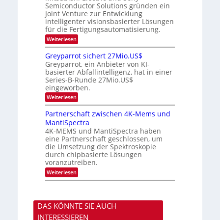
m
Semiconductor Solutions gründen ein
-
n
e
m
K
n
Joint Venture zur Entwicklung
d
t
u
H
intelligenter visionsbasierter Lösungen
i
s
r
a
für die Fertigungsautomatisierung.
n
s
l
d
:
Weiterlesen
v
b
e
M
o
j
r
i
n
a
Greyparrot sichert 27Mio.US$
D
t
P
h
Greyparrot, ein Anbieter von KI-
A
s
h
r
basierter Abfallintelligenz, hat in einer
C
u
o
H
Series-B-Runde 27Mio.US$
b
t
-
eingeworben.
i
o
I
s
n
:
Weiterlesen
n
h
i
G
d
i
c
r
Partnerschaft zwischen 4K-Mems und
u
E
s
e
s
l
MantiSpectra
H
y
t
e
u
4K-MEMS und MantiSpectra haben
p
r
c
b
eine Partnerschaft geschlossen, um
a
i
t
r
die Umsetzung der Spektroskopie
e
r
r
durch chipbasierte Lösungen
z
i
o
u
voranzutreiben.
c
t
u
:
Weiterlesen
s
n
P
i
d
a
c
S
r
h
o
t
e
n
DAS KÖNNTE SIE AUCH
n
r
y
e
t
INTERESSIEREN
s
r