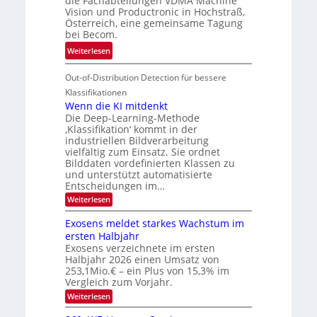
die Fachabteilungen VDMA Machine
e
h
Vision und Productronic in Hochstraß,
i
d
k
Österreich, eine gemeinsame Tagung
n
T
e
bei Becom.
V
o
i
:
Weiterlesen
I
u
t
T
S
r
e
Out-of-Distribution Detection für bessere
a
I
e
n
g
Klassifikationen
O
n
u
Wenn die KI mitdenkt
N
a
Die Deep-Learning-Methode
n
T
u
‚Klassifikation‘ kommt in der
g
e
industriellen Bildverarbeitung
f
z
c
vielfältig zum Einsatz. Sie ordnet
d
u
h
Bilddaten vordefinierten Klassen zu
e
E
und unterstützt automatisierte
T
r
Entscheidungen im…
l
a
V
e
:
Weiterlesen
l
I
W
k
k
e
S
Exosens meldet starkes Wachstum im
t
s
n
I
ersten Halbjahr
r
n
Exosens verzeichnete im ersten
O
d
o
Halbjahr 2026 einen Umsatz von
i
N
n
e
253,1Mio.€ – ein Plus von 15,3% im
2
K
i
Vergleich zum Vorjahr.
I
0
k
:
Weiterlesen
m
2
E
-
i
6
x