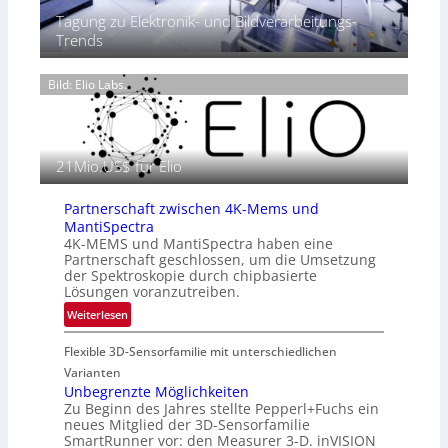
e
ä
0
Tagung zu Elektronik- und Bildverarbeitungs-
r
s
2
Trends
m
e
6
o
n
g
Bild: Elio Labs.
z
r
i
a
n
f
E
i
21Mio.US$ für Elio
M
e
E
i
A
Partnerschaft zwischen 4K-Mems und
n
-
MantiSpectra
L
R
4K-MEMS und MantiSpectra haben eine
u
Partnerschaft geschlossen, um die Umsetzung
e
f
der Spektroskopie durch chipbasierte
g
t
Lösungen voranzutreiben.
i
-
:
Weiterlesen
o
u
P
n
n
Flexible 3D-Sensorfamilie mit unterschiedlichen
a
d
r
Varianten
R
t
Unbegrenzte Möglichkeiten
a
Zu Beginn des Jahres stellte Pepperl+Fuchs ein
n
u
neues Mitglied der 3D-Sensorfamilie
e
SmartRunner vor: den Measurer 3-D. inVISION
m
r