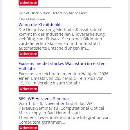
u
t
d
:
Weiterlesen
S
r
e
S
M
I
i
e
n
Out-of-Distribution Detection für bessere
a
O
c
n
n
h
Klassifikationen
N
a
e
t
Wenn die KI mitdenkt
T
r
u
Die Deep-Learning-Methode ‚Klassifikation‘
i
e
l
f
kommt in der industriellen Bildverarbeitung
a
S
c
vielfältig zum Einsatz. Sie ordnet Bilddaten
d
n
p
h
vordefinierten Klassen zu und unterstützt
d
e
e
e
T
automatisierte Entscheidungen im…
r
n
c
a
:
Weiterlesen
V
t
W
l
I
e
r
Exosens meldet starkes Wachstum im ersten
k
n
S
a
Halbjahr
s
n
I
Exosens verzeichnete im ersten Halbjahr 2026
d
O
einen Umsatz von 253,1Mio.€ – ein Plus von
i
e
15,3% im Vergleich zum Vorjahr.
N
K
2
:
Weiterlesen
I
E
0
m
x
869. WE-Heraeus-Seminar
i
2
o
t
Vom 1. bis 6. November findet das WE-
s
6
d
Heraeus-Seminar zu ‚Computational Optical
e
e
Microscopy‘ in Bad Honnef statt.
n
n
Themenschwerpunkte sind die Integration von
s
k
m
Computeralgorithmen…
t
e
:
Weiterlesen
l