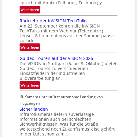
sprach mit Annika Felhauer, Technology…
f
s
a
:
Weiterlesen
c
h
U
h
Rückkehr der inVISION TechTalks
r
n
a
Am 22. September kehren die inVISION
t
b
f
TechTalks mit dem Webinar (Telecentric)
t
e
t
Lenses & Illuminations aus der Sommerpause
e
g
zurück.
z
c
r
w
:
Weiterlesen
h
e
i
R
n
n
s
Guided Touren auf der VISION 2026
ü
i
z
Die VISION in Stuttgart (6. bis 8. Oktober) bietet
c
c
k
t
Guided Touren zu verschiedenen
h
k
Einsatzfeldern der industriellen
e
e
k
Bildverarbeitung an.
M
n
e
:
ö
Weiterlesen
4
h
G
g
K
r
IR-Kamera unterstützt autonome Landung von
u
l
-
d
i
i
Flugzeugen
M
e
d
c
Sicher landen
e
r
Infrarotkameras liefern zuverlässige
e
h
m
i
Informationen auch bei schlechten
d
k
s
n
Sichtverhältnissen. Was für die Straße
T
e
u
weitestgehend noch Zukunftsmusik ist, gehört
V
o
i
in der Luft schon zum…
n
I