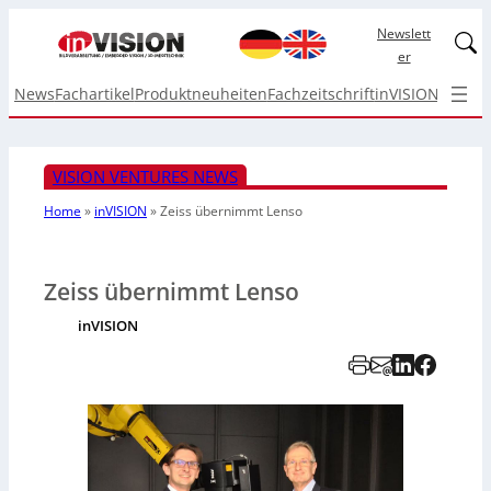
Newslett
Linked
er
News
Fachartikel
Produktneuheiten
Fachzeitschrift
inVISION Top I
VISION VENTURES NEWS
Home
»
inVISION
»
Zeiss übernimmt Lenso
Zeiss übernimmt Lenso
inVISION