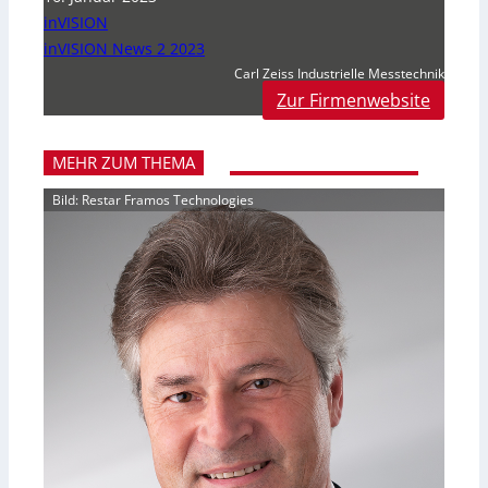
inVISION
inVISION News 2 2023
Carl Zeiss Industrielle Messtechnik
Zur Firmenwebsite
MEHR ZUM THEMA
Bild: Restar Framos Technologies