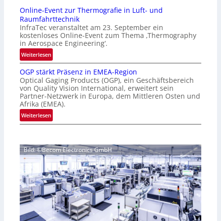
n
g
Online-Event zur Thermografie in Luft- und
t
e
Raumfahrttechnik
e
‚
InfraTec veranstaltet am 23. September ein
r
H
kostenloses Online-Event zum Thema ‚Thermography
n
y
in Aerospace Engineering‘.
a
p
:
Weiterlesen
t
e
O
i
r
OGP stärkt Präsenz in EMEA-Region
n
o
Optical Gaging Products (OGP), ein Geschäftsbereich
s
l
n
von Quality Vision International, erweitert sein
p
i
Partner-Netzwerk in Europa, dem Mittleren Osten und
a
e
n
Afrika (EMEA).
l
c
e
:
Weiterlesen
V
t
-
O
i
r
E
G
s
a
v
P
i
l
e
Bild: ©Becom Electronics GmbH
s
o
N
n
t
n
e
t
ä
N
w
z
r
i
s
u
k
g
‘
r
t
h
T
P
t
h
r
2