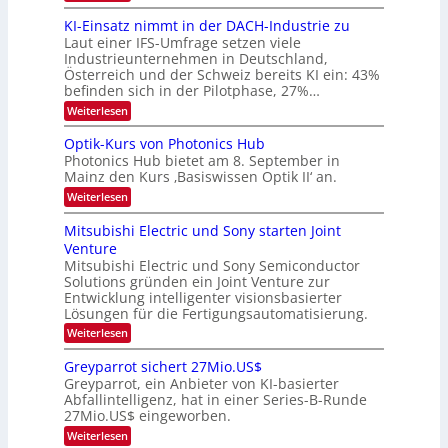
8
d
6
KI-Einsatz nimmt in der DACH-Industrie zu
e
9
t
Laut einer IFS-Umfrage setzen viele
.
s
Industrieunternehmen in Deutschland,
W
t
Österreich und der Schweiz bereits KI ein: 43%
E
a
befinden sich in der Pilotphase, 27%…
-
r
H
k
:
Weiterlesen
e
e
K
r
s
I
Optik-Kurs von Photonics Hub
a
W
-
e
Photonics Hub bietet am 8. September in
a
E
u
Mainz den Kurs ‚Basiswissen Optik II‘ an.
c
i
s
h
n
:
Weiterlesen
-
s
s
O
S
t
a
p
Mitsubishi Electric und Sony starten Joint
e
u
t
t
m
Venture
m
z
i
i
i
n
Mitsubishi Electric und Sony Semiconductor
k
n
m
i
Solutions gründen ein Joint Venture zur
-
a
e
m
K
Entwicklung intelligenter visionsbasierter
r
r
m
u
Lösungen für die Fertigungsautomatisierung.
s
t
r
:
t
Weiterlesen
i
s
M
e
n
v
i
n
d
o
Greyparrot sichert 27Mio.US$
t
H
e
n
Greyparrot, ein Anbieter von KI-basierter
s
a
r
P
Abfallintelligenz, hat in einer Series-B-Runde
u
l
D
h
27Mio.US$ eingeworben.
b
b
A
o
i
j
C
t
:
Weiterlesen
s
a
H
o