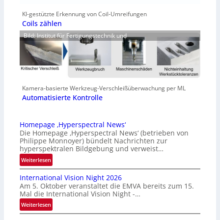
KI-gestützte Erkennung von Coil-Umreifungen
Coils zählen
Bild: Institut für Fertigungstechnik und
Kamera-basierte Werkzeug-Verschleißüberwachung per ML
Automatisierte Kontrolle
Homepage ‚Hyperspectral News‘
Die Homepage ‚Hyperspectral News‘ (betrieben von
Philippe Monnoyer) bündelt Nachrichten zur
hyperspektralen Bildgebung und verweist…
:
Weiterlesen
H
International Vision Night 2026
o
Am 5. Oktober veranstaltet die EMVA bereits zum 15.
m
Mal die International Vision Night -…
e
:
Weiterlesen
p
I
a