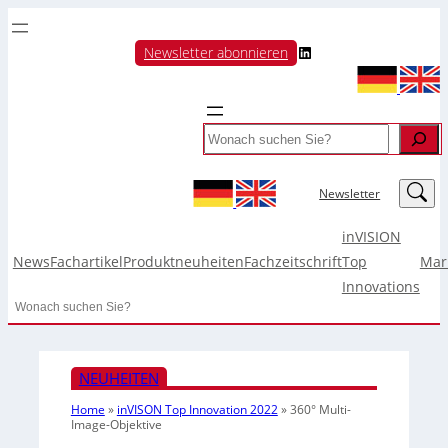
LinkedIn
Newsletter abonnieren
Search
LinkedIn
Newsletter
inVISION
News
Fachartikel
Produktneuheiten
Fachzeitschrift
Top
Mar
Innovations
Search
NEUHEITEN
Home
»
inVISON Top Innovation 2022
»
360° Multi-
Image-Objektive