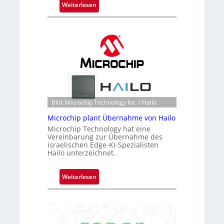
:
Weiterlesen
B
l
a
c
k
s
t
o
n
Bild: Microchip Technology Inc. / Hailo
e
Microchip plant Übernahme von Hailo
ü
Microchip Technology hat eine
b
Vereinbarung zur Übernahme des
e
israelischen Edge-KI-Spezialisten
r
Hailo unterzeichnet.
n
i
:
Weiterlesen
m
M
m
i
t
c
D
r