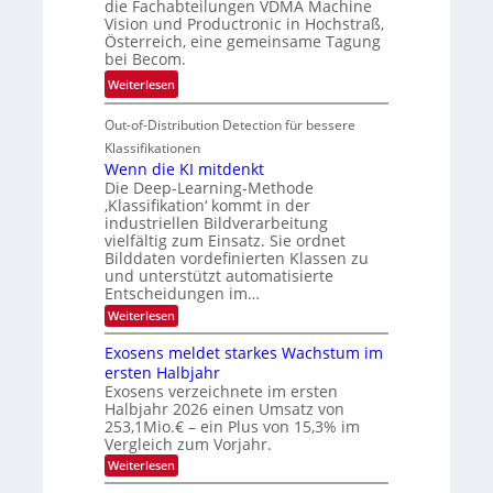
r
die Fachabteilungen VDMA Machine
e
h
Vision und Productronic in Hochstraß,
i
d
k
Österreich, eine gemeinsame Tagung
n
T
e
bei Becom.
V
o
i
:
Weiterlesen
I
u
t
T
S
r
e
Out-of-Distribution Detection für bessere
a
I
e
n
g
Klassifikationen
O
n
u
Wenn die KI mitdenkt
N
a
Die Deep-Learning-Methode
n
T
u
‚Klassifikation‘ kommt in der
g
e
industriellen Bildverarbeitung
f
z
c
vielfältig zum Einsatz. Sie ordnet
d
u
h
Bilddaten vordefinierten Klassen zu
e
E
und unterstützt automatisierte
T
r
Entscheidungen im…
l
a
V
e
:
Weiterlesen
l
I
W
k
k
e
S
Exosens meldet starkes Wachstum im
t
s
n
I
ersten Halbjahr
r
n
Exosens verzeichnete im ersten
O
d
o
Halbjahr 2026 einen Umsatz von
i
N
n
e
253,1Mio.€ – ein Plus von 15,3% im
2
K
i
Vergleich zum Vorjahr.
I
0
k
:
Weiterlesen
m
2
E
-
i