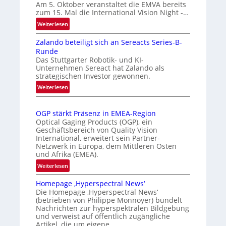
t
r
Am 5. Oktober veranstaltet die EMVA bereits
zum 15. Mal die International Vision Night -…
o
k
m
e
:
Weiterlesen
I
a
n
Zalando beteiligt sich an Sereacts Series-B-
n
t
e
Runde
t
i
r
Das Stuttgarter Robotik- und KI-
e
s
k
Unternehmen Sereact hat Zalando als
r
strategischen Investor gewonnen.
i
e
n
e
:
n
Weiterlesen
a
Z
r
n
t
a
t
u
i
OGP stärkt Präsenz in EMEA-Region
l
e
n
o
Optical Gaging Products (OGP), ein
a
K
n
Geschäftsbereich von Quality Vision
g
n
International, erweitert sein Partner-
a
o
d
Netzwerk in Europa, dem Mittleren Osten
l
n
und Afrika (EMEA).
o
V
t
b
:
Weiterlesen
i
r
e
O
s
o
t
Homepage ‚Hyperspectral News‘
G
i
Die Homepage ‚Hyperspectral News‘
e
l
P
o
(betrieben von Philippe Monnoyer) bündelt
i
l
s
n
Nachrichten zur hyperspektralen Bildgebung
l
t
e
N
und verweist auf öffentlich zugängliche
i
ä
Artikel, die um eigene…
i