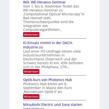
6
x
t
869. WE-Heraeus-Seminar
u
o
d
Vom 1. bis 6. November findet das
n
s
e
WE-Heraeus-Seminar zu
e
d
n
‚Computational Optical Microscopy‘ in
n
k
B
Bad Honnef statt.
s
t
i
m
Themenschwerpunkte sind die
e
l
Integration von
l
Computeralgorithmen…
d
d
v
:
Weiterlesen
e
8
t
e
6
s
KI-Einsatz nimmt in der DACH-
r
9
t
Industrie zu
.
a
a
Laut einer IFS-Umfrage setzen viele
W
r
r
Industrieunternehmen in
E
k
b
-
e
Deutschland, Österreich und der
H
s
e
Schweiz bereits KI ein: 43% befinden
e
W
sich in der Pilotphase, 27%…
i
r
a
t
:
Weiterlesen
a
c
K
e
h
u
I
u
s
Optik-Kurs von Photonics Hub
n
-
s
t
Photonics Hub bietet am 8.
E
g
-
u
September in Mainz den Kurs
i
S
m
s
‚Basiswissen Optik II‘ an.
n
e
i
-
s
m
m
:
Weiterlesen
a
T
i
e
O
t
n
r
p
r
Mitsubishi Electric und Sony starten
z
a
s
t
e
Joint Venture
n