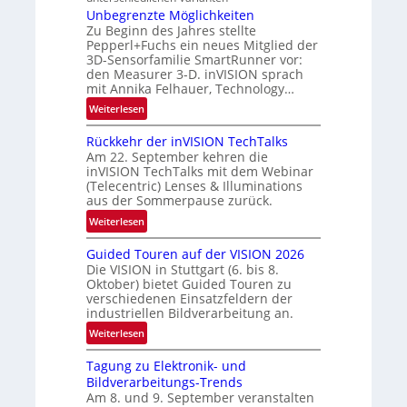
N
Unbegrenzte Möglichkeiten
-
e
Zu Beginn des Jahres stellte
R
w
Pepperl+Fuchs ein neues Mitglied der
u
3D-Sensorfamilie SmartRunner vor:
s
n
den Measurer 3-D. inVISION sprach
‘
d
mit Annika Felhauer, Technology…
e
:
Weiterlesen
U
Rückkehr der inVISION TechTalks
n
Am 22. September kehren die
b
inVISION TechTalks mit dem Webinar
e
(Telecentric) Lenses & Illuminations
g
aus der Sommerpause zurück.
r
:
Weiterlesen
e
R
n
Guided Touren auf der VISION 2026
ü
z
Die VISION in Stuttgart (6. bis 8.
c
t
Oktober) bietet Guided Touren zu
k
verschiedenen Einsatzfeldern der
e
k
industriellen Bildverarbeitung an.
M
e
:
ö
Weiterlesen
h
G
g
r
Tagung zu Elektronik- und
u
l
d
Bildverarbeitungs-Trends
i
i
e
Am 8. und 9. September veranstalten
d
c