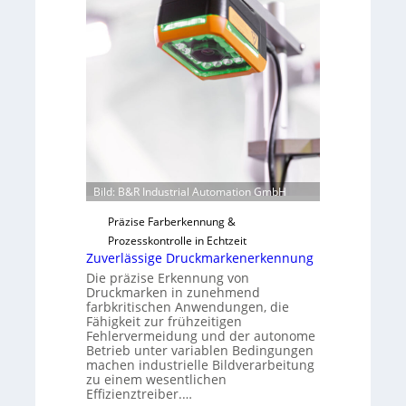
n
a
H
u
a
t
i
F
l
e
o
r
t
i
g
u
Bild: B&R Industrial Automation GmbH
n
g
Präzise Farberkennung &
a
Prozesskontrolle in Echtzeit
u
Zuverlässige Druckmarkenerkennung
s
Die präzise Erkennung von
Druckmarken in zunehmend
farbkritischen Anwendungen, die
Fähigkeit zur frühzeitigen
Fehlervermeidung und der autonome
Betrieb unter variablen Bedingungen
machen industrielle Bildverarbeitung
zu einem wesentlichen
Effizienztreiber.…