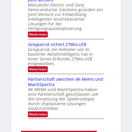
r
t
i
i
Mitsubishi Electric und Sony
n
e
k
m
n
Semiconductor Solutions gründen ein
-
d
m
H
K
Joint Venture zur Entwicklung
s
t
a
u
intelligenter visionsbasierter
i
l
r
Lösungen für die
n
b
s
Fertigungsautomatisierung.
d
j
v
e
a
o
:
Weiterlesen
r
h
n
M
D
r
P
i
Greyparrot sichert 27Mio.US$
A
h
t
Greyparrot, ein Anbieter von KI-
C
o
s
H
basierter Abfallintelligenz, hat in
t
u
-
einer Series-B-Runde 27Mio.US$
o
b
I
n
eingeworben.
i
n
i
s
:
Weiterlesen
d
c
h
G
u
s
i
r
s
Partnerschaft zwischen 4K-Mems und
H
E
e
t
u
l
MantiSpectra
y
r
b
e
4K-MEMS und MantiSpectra haben
p
i
c
eine Partnerschaft geschlossen, um
a
e
t
r
die Umsetzung der Spektroskopie
z
r
r
u
durch chipbasierte Lösungen
i
o
voranzutreiben.
c
t
u
:
Weiterlesen
s
n
P
i
d
a
c
S
r
h
o
t
e