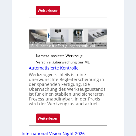
:
Weiterlesen
Z
u
v
e
r
Bild: Institut für Fertigungstechnik und
l
ä
Kamera-basierte Werkzeug-
s
Verschleißüberwachung per ML
s
Automatisierte Kontrolle
i
Werkzeugverschleiß ist eine
unerwünschte Begleiterscheinung in
g
der spanenden Fertigung. Die
e
Überwachung des Werkzeugzustands
D
ist für einen stabilen und sichereren
Prozess unabdingbar. In der Praxis
r
wird der Werkzeugzustand aktuell…
u
c
:
Weiterlesen
k
A
m
u
a
International Vision Night 2026