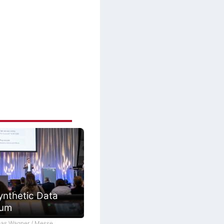
ynthetic Data
ium
as Wagner / Messe