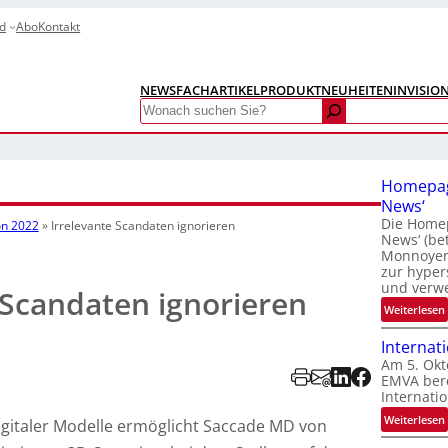
d
Abo
Kontakt
NEWS
FACHARTIKEL
PRODUKTNEUHEITEN
INVISIO
Search
Homepag
News‘
Die Homep
on 2022
»
Irrelevante Scandaten ignorieren
News‘ (be
Monnoyer)
zur hyper
und verw
 Scandaten ignorieren
:
Weiterlesen
Internat
Am 5. Okt
EMVA bere
Internatio
:
Weiterlesen
gitaler Modelle ermöglicht Saccade MD von
I