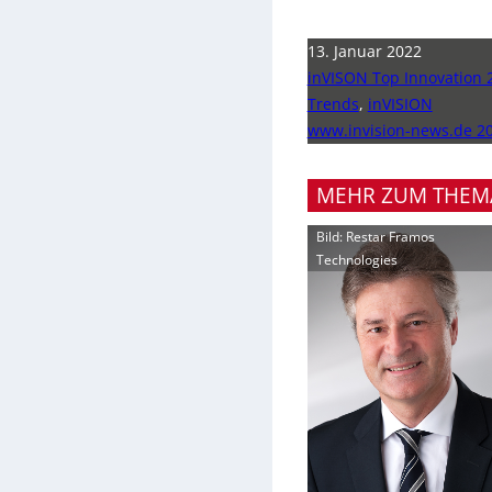
13. Januar 2022
inVISON Top Innovation 
Trends
,
inVISION
www.invision-news.de 2
MEHR ZUM THEM
Bild: Restar Framos
Technologies