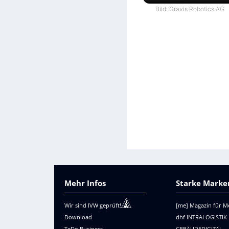
Bild: Gravis Robotics AG
Mehr Infos
Starke Marken
Wir sind IVW geprüft!
[me] Magazin für M
Download
dhf INTRALOGISTIK
TeDo Business
GEBÄUDEDIGITAL