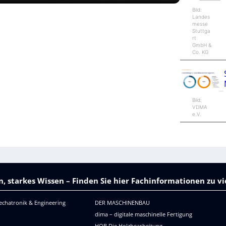
Bild:
Landes
messe
Stuttga
rt
GmbH &
Co. KG
Bild:
VDMA
e.V.
, starkes Wissen – Finden Sie hier Fachinformationen zu 
echatronik & Engineering
DER MASCHINENBAU
dima – digitale maschinelle Fertigung
HOB Die Holzbearbeitung