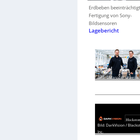
Erdbeben beeinträchtig
Fertigung von Sony-
Bildsensoren
Lagebericht
Bild: ©Marc Schultheiss
Bild: DarkVision / Blacks
Inc.