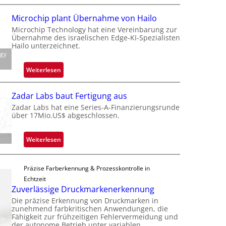
B
e
l
Microchip plant Übernahme von Hailo
t
a
Microchip Technology hat eine Vereinbarung zur
e
c
Übernahme des israelischen Edge-KI-Spezialisten
i
k
Hailo unterzeichnet.
l
ogy
s
i
t
:
Weiterlesen
g
o
M
t
n
i
s
Zadar Labs baut Fertigung aus
e
c
i
Zadar Labs hat eine Series-A-Finanzierungsrunde
ü
r
über 17Mio.US$ abgeschlossen.
c
b
o
h
e
c
a
:
Weiterlesen
r
h
n
Z
n
i
S
a
i
p
e
Präzise Farberkennung & Prozesskontrolle in
d
m
p
r
Echtzeit
a
m
l
Zuverlässige Druckmarkenerkennung
e
r
t
a
a
Die präzise Erkennung von Druckmarken in
L
D
n
zunehmend farbkritischen Anwendungen, die
c
a
a
Fähigkeit zur frühzeitigen Fehlervermeidung und
t
t
b
der autonome Betrieb unter variablen
r