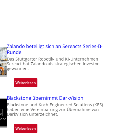
t
f
t
t
Zalando beteiligt sich an Sereacts Series-B-
Runde
Das Stuttgarter Robotik- und KI-Unternehmen
Sereact hat Zalando als strategischen Investor
i
gewonnen.
:
Weiterlesen
Z
a
Blackstone übernimmt DarkVision
l
Blackstone und Koch Engineered Solutions (KES)
a
haben eine Vereinbarung zur Übernahme von
n
DarkVision unterzeichnet.
tone
d
o
:
Weiterlesen
b