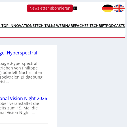
LinkedIn
Newsletter abonnieren
N TOP INNOVATIONS
TECH TALKS WEBINARE
FACHZEITSCHRIFT
PODCASTS
e ‚Hyperspectral
age ‚Hyperspectral
trieben von Philippe
 bündelt Nachrichten
spektralen Bildgebung
eist…
H
ional Vision Night 2026
o
ober veranstaltet die
m
its zum 15. Mal die
e
nal Vision Night -…
p
a
g