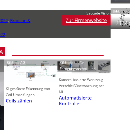
t
Bild: Elio 
Saccade Vision
Zur Firmenwebsite
2022
,
Branche &
21Mio
022
f
i
i
A
i
Bild: iba AG
Bild: Institut für
Fertigungstechnik und
Kamera-basierte Werkzeug-
-
f
Verschleißüberwachung per
t
KI-gestützte Erkennung von
ML
-
Coil-Umreifungen
Automatisierte
Coils zählen
i
Kontrolle