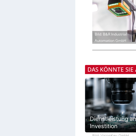
Bild: B&R Industrial
Automation GmbH
DAS KÖNNTE SIE
Dienstleistung an
Investition
Bild: VisionKey GmbH