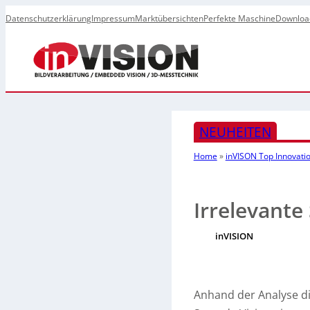
Datenschutzerklärung
Impressum
Marktübersichten
Perfekte Maschine
Downloa
NEUHEITEN
Home
»
inVISON Top Innovati
Irrelevante
inVISION
Anhand der Analyse di