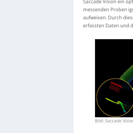
Saccade Vision ein op
messenden Proben ign
aufweisen. Durch diese
erfassten Daten und d
Bild: Saccade Visio