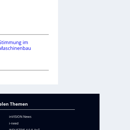
Stimmung im
Maschinenbau
vielen Themen
inVISION News
i-need
INDUSTRIE 4.0 & IIoT