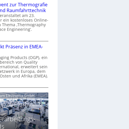
n
e
vent zur Thermografie
 und Raumfahrttechnik
e
H
veranstaltet am 23.
r
 ein kostenloses Online-
y
m Thema ‚Thermography
n
p
ace Engineering‘.
a
e
r
O
s
kt Präsenz in EMEA-
o
n
p
n
e
aging Products (OGP), ein
a
c
bereich von Quality
n
ernational, erweitert sein
V
e
r
etzwerk in Europa, dem
a
 Osten und Afrika (EMEA).
s
E
v
N
O
o
e
e
G
com Electronics GmbH
n
n
w
P
N
g zu Elektronik-
s
s
z
g
u
ä
erarbeitungs-
h
r
r
T
ds
k
2
h