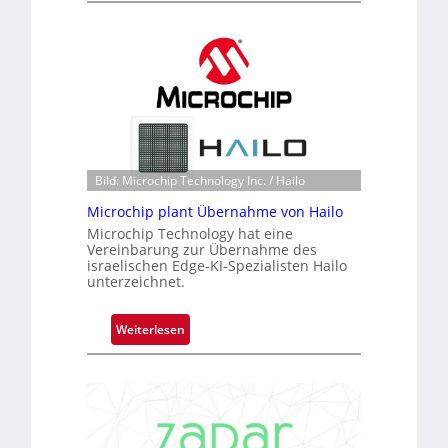
l
a
c
k
s
t
o
n
Bild: Microchip Technology Inc. / Hailo
e
ü
Microchip plant Übernahme von Hailo
b
Microchip Technology hat eine
Vereinbarung zur Übernahme des
e
israelischen Edge-KI-Spezialisten Hailo
r
unterzeichnet.
n
i
:
Weiterlesen
m
M
m
i
t
c
D
r
a
o
r