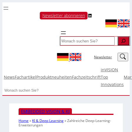
LinkedIn
Newsletter abonnieren
Search
LinkedIn
Newsletter
inVISION
News
Fachartikel
Produktneuheiten
Fachzeitschrift
Top
Mar
Innovations
Search
EMBEDDED VISION & KI
Home
»
KI & Deep Learning
»
Zahlreiche Deep-Learning-
Erweiterungen