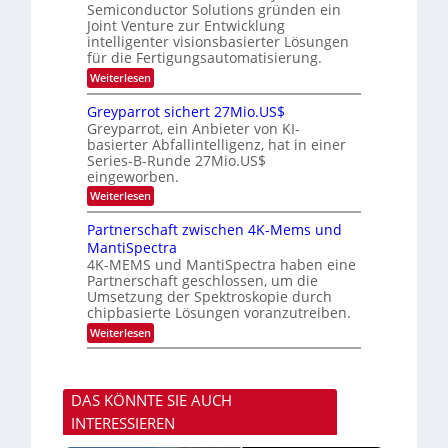
m
e
Semiconductor Solutions gründen ein
-
t
m
K
Joint Venture zur Entwicklung
n
e
t
u
n
intelligenter visionsbasierter Lösungen
d
i
r
H
für die Fertigungsautomatisierung.
n
s
s
a
d
:
Weiterlesen
v
l
e
M
o
b
r
i
n
j
Greyparrot sichert 27Mio.US$
D
t
P
a
Greyparrot, ein Anbieter von KI-
A
s
h
h
basierter Abfallintelligenz, hat in einer
C
u
o
r
H
Series-B-Runde 27Mio.US$
b
t
-
eingeworben.
i
o
I
s
n
:
Weiterlesen
n
h
i
G
d
i
c
r
Partnerschaft zwischen 4K-Mems und
u
E
s
e
s
l
MantiSpectra
H
y
t
e
u
4K-MEMS und MantiSpectra haben eine
p
r
c
b
Partnerschaft geschlossen, um die
a
i
t
r
Umsetzung der Spektroskopie durch
e
r
r
chipbasierte Lösungen voranzutreiben.
z
i
o
u
c
:
Weiterlesen
t
u
P
s
n
a
i
d
r
c
S
t
h
DAS KÖNNTE SIE AUCH
o
n
e
n
e
r
INTERESSIEREN
y
r
t
s
s
2