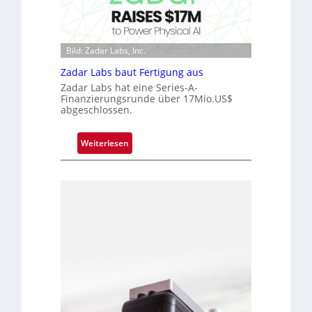
c
k
h
V
i
i
p
Bild: Zadar Labs, Inc.
s
p
i
Zadar Labs baut Fertigung aus
l
o
Zadar Labs hat eine Series-A-
a
n
Finanzierungsrunde über 17Mio.US$
n
abgeschlossen.
t
Ü
:
Weiterlesen
b
Z
e
a
r
d
n
a
a
r
h
L
m
a
e
b
v
s
o
b
n
a
H