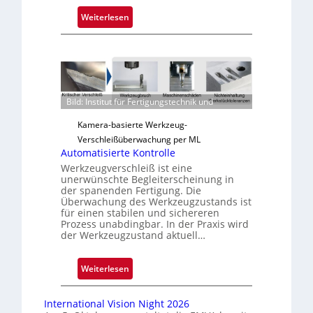
:
Weiterlesen
Z
u
v
e
r
Bild: Institut für Fertigungstechnik und
l
ä
Kamera-basierte Werkzeug-
s
Verschleißüberwachung per ML
s
Automatisierte Kontrolle
i
Werkzeugverschleiß ist eine
g
unerwünschte Begleiterscheinung in
der spanenden Fertigung. Die
e
Überwachung des Werkzeugzustands ist
D
für einen stabilen und sichereren
r
Prozess unabdingbar. In der Praxis wird
der Werkzeugzustand aktuell…
u
c
k
:
Weiterlesen
m
A
a
u
International Vision Night 2026
r
t