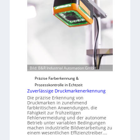
u
a
t
i
F
l
e
o
r
t
i
g
u
n
Bild: B&R Industrial Automation GmbH
g
a
Präzise Farberkennung &
u
Prozesskontrolle in Echtzeit
s
Zuverlässige Druckmarkenerkennung
Die präzise Erkennung von
Druckmarken in zunehmend
farbkritischen Anwendungen, die
Fähigkeit zur frühzeitigen
Fehlervermeidung und der autonome
Betrieb unter variablen Bedingungen
machen industrielle Bildverarbeitung zu
einem wesentlichen Effizienztreiber.…