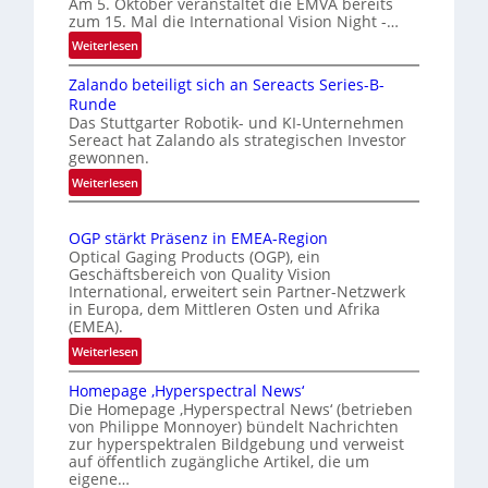
Am 5. Oktober veranstaltet die EMVA bereits
k
zum 15. Mal die International Vision Night -…
o
e
m
:
Weiterlesen
n
I
a
Zalando beteiligt sich an Sereacts Series-B-
e
n
t
Runde
t
r
i
Das Stuttgarter Robotik- und KI-Unternehmen
e
k
s
Sereact hat Zalando als strategischen Investor
r
e
gewonnen.
i
n
n
e
:
Weiterlesen
a
n
Z
r
t
a
u
t
i
OGP stärkt Präsenz in EMEA-Region
l
n
e
o
Optical Gaging Products (OGP), ein
a
g
K
n
Geschäftsbereich von Quality Vision
n
International, erweitert sein Partner-Netzwerk
a
o
d
in Europa, dem Mittleren Osten und Afrika
l
n
(EMEA).
o
V
t
b
:
Weiterlesen
i
r
e
O
s
o
t
Homepage ‚Hyperspectral News‘
G
i
Die Homepage ‚Hyperspectral News‘ (betrieben
e
l
P
o
von Philippe Monnoyer) bündelt Nachrichten
i
l
s
n
zur hyperspektralen Bildgebung und verweist
l
t
e
N
auf öffentlich zugängliche Artikel, die um
i
ä
eigene…
i