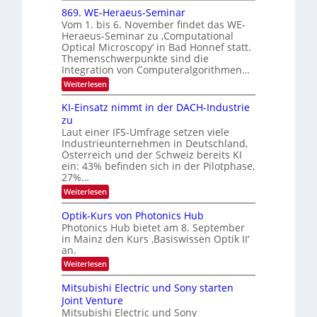
i
6
x
t
869. WE-Heraeus-Seminar
u
o
d
Vom 1. bis 6. November findet das WE-
n
s
e
Heraeus-Seminar zu ‚Computational
e
d
n
Optical Microscopy‘ in Bad Honnef statt.
n
k
B
Themenschwerpunkte sind die
s
t
i
m
Integration von Computeralgorithmen…
e
l
:
Weiterlesen
l
d
8
d
6
v
KI-Einsatz nimmt in der DACH-Industrie
e
9
t
zu
e
.
s
Laut einer IFS-Umfrage setzen viele
r
W
t
Industrieunternehmen in Deutschland,
E
a
a
-
Österreich und der Schweiz bereits KI
r
r
H
ein: 43% befinden sich in der Pilotphase,
k
e
b
e
27%…
r
s
e
:
Weiterlesen
a
W
i
K
e
a
I
u
t
Optik-Kurs von Photonics Hub
c
-
s
h
Photonics Hub bietet am 8. September
u
E
-
s
in Mainz den Kurs ‚Basiswissen Optik II‘
n
i
S
t
an.
n
e
g
u
s
m
:
Weiterlesen
m
s
a
i
O
i
t
-
n
p
m
Mitsubishi Electric und Sony starten
z
a
t
T
e
Joint Venture
n
r
i
r
r
i
Mitsubishi Electric und Sony
k
s