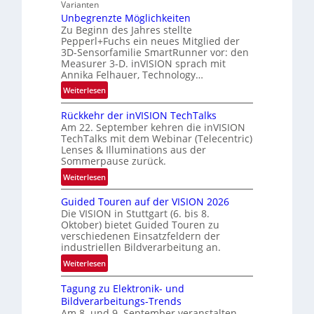
N
Varianten
-
e
Unbegrenzte Möglichkeiten
R
w
Zu Beginn des Jahres stellte
u
Pepperl+Fuchs ein neues Mitglied der
s
n
3D-Sensorfamilie SmartRunner vor: den
‘
d
Measurer 3-D. inVISION sprach mit
Annika Felhauer, Technology…
e
:
Weiterlesen
U
Rückkehr der inVISION TechTalks
n
Am 22. September kehren die inVISION
b
TechTalks mit dem Webinar (Telecentric)
e
Lenses & Illuminations aus der
g
Sommerpause zurück.
r
:
Weiterlesen
e
R
n
Guided Touren auf der VISION 2026
ü
z
Die VISION in Stuttgart (6. bis 8.
c
t
Oktober) bietet Guided Touren zu
k
verschiedenen Einsatzfeldern der
e
k
industriellen Bildverarbeitung an.
M
e
:
ö
Weiterlesen
h
G
g
r
Tagung zu Elektronik- und
u
l
d
Bildverarbeitungs-Trends
i
i
e
Am 8. und 9. September veranstalten