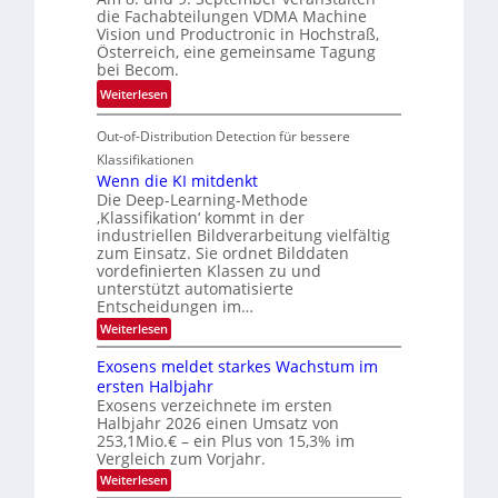
d
c
r
die Fachabteilungen VDMA Machine
e
h
Vision und Productronic in Hochstraß,
i
d
k
Österreich, eine gemeinsame Tagung
n
T
e
bei Becom.
V
o
i
:
Weiterlesen
I
u
t
T
S
r
e
Out-of-Distribution Detection für bessere
a
I
e
n
g
Klassifikationen
O
n
u
Wenn die KI mitdenkt
N
a
Die Deep-Learning-Methode
n
T
u
‚Klassifikation‘ kommt in der
g
e
industriellen Bildverarbeitung vielfältig
f
z
c
zum Einsatz. Sie ordnet Bilddaten
d
u
h
vordefinierten Klassen zu und
e
E
unterstützt automatisierte
T
r
Entscheidungen im…
l
a
V
e
:
Weiterlesen
l
I
W
k
k
e
S
Exosens meldet starkes Wachstum im
t
s
n
I
ersten Halbjahr
r
n
Exosens verzeichnete im ersten
O
d
o
Halbjahr 2026 einen Umsatz von
i
N
n
e
253,1Mio.€ – ein Plus von 15,3% im
2
K
i
Vergleich zum Vorjahr.
I
0
k
:
Weiterlesen
m
2
E
-