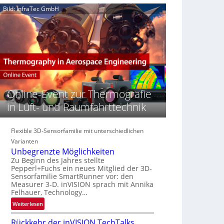
e
n
n
Bild: InfraTec GmbH
‚
S
z
H
e
i
y
r
n
p
e
E
e
a
M
r
c
E
s
t
A
p
s
-
e
Online-Event zur Thermografie
S
R
c
e
e
in Luft- und Raumfahrttechnik
t
r
g
r
i
i
a
e
Flexible 3D-Sensorfamilie mit unterschiedlichen
o
l
s
n
Varianten
N
-
Unbegrenzte Möglichkeiten
e
B
Zu Beginn des Jahres stellte
w
Pepperl+Fuchs ein neues Mitglied der 3D-
-
s
Sensorfamilie SmartRunner vor: den
R
Measurer 3-D. inVISION sprach mit Annika
‘
u
Felhauer, Technology…
n
:
Weiterlesen
d
U
e
Rückkehr der inVISION TechTalks
n