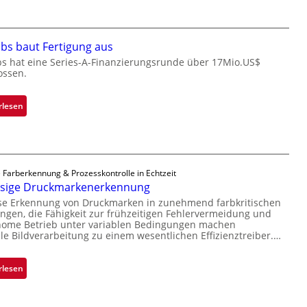
i
b
c
e
r
r
bs baut Fertigung aus
o
n
c
bs hat eine Series-A-Finanzierungsrunde über 17Mio.US$
i
ossen.
h
m
i
m
p
:
rlesen
t
p
Z
D
l
a
a
a
d
r
n
a
k
 Farberkennung & Prozesskontrolle in Echtzeit
t
r
ssige Druckmarkenerkennung
V
Ü
L
i
ise Erkennung von Druckmarken in zunehmend farbkritischen
b
a
gen, die Fähigkeit zur frühzeitigen Fehlervermeidung und
s
e
b
nome Betrieb unter variablen Bedingungen machen
i
r
lle Bildverarbeitung zu einem wesentlichen Effizienztreiber.…
s
o
n
b
n
a
a
:
rlesen
h
u
Z
m
t
u
e
F