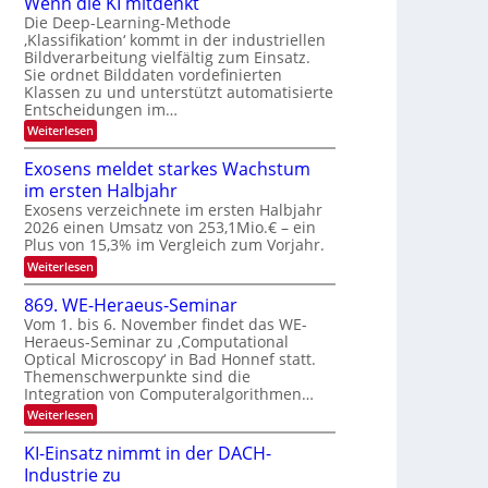
Wenn die KI mitdenkt
a
T
n
Die Deep-Learning-Methode
u
‚Klassifikation‘ kommt in der industriellen
e
g
f
Bildverarbeitung vielfältig zum Einsatz.
c
z
d
Sie ordnet Bilddaten vordefinierten
h
u
Klassen zu und unterstützt automatisierte
e
T
E
Entscheidungen im…
r
a
l
:
Weiterlesen
V
l
e
W
I
e
k
k
Exosens meldet starkes Wachstum
S
n
s
t
im ersten Halbjahr
n
I
r
d
Exosens verzeichnete im ersten Halbjahr
O
i
2026 einen Umsatz von 253,1Mio.€ – ein
o
e
N
Plus von 15,3% im Vergleich zum Vorjahr.
n
K
2
:
Weiterlesen
I
i
0
E
m
k
x
i
2
869. WE-Heraeus-Seminar
-
o
t
6
Vom 1. bis 6. November findet das WE-
s
d
u
Heraeus-Seminar zu ‚Computational
e
e
n
Optical Microscopy‘ in Bad Honnef statt.
n
n
d
s
k
Themenschwerpunkte sind die
m
t
Integration von Computeralgorithmen…
B
e
i
:
Weiterlesen
l
8
d
l
6
e
KI-Einsatz nimmt in der DACH-
d
9
t
Industrie zu
v
.
s