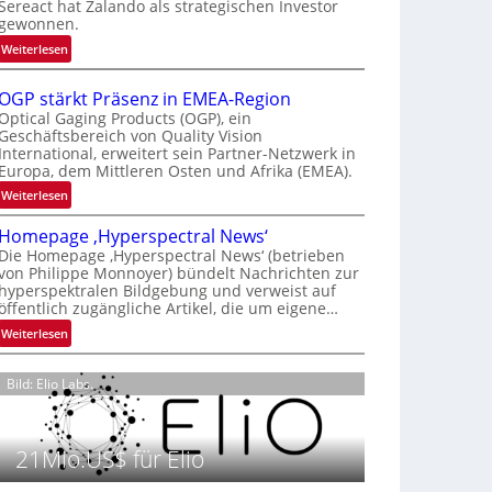
Sereact hat Zalando als strategischen Investor
r
gewonnen.
n
:
Weiterlesen
a
Z
t
a
i
OGP stärkt Präsenz in EMEA-Region
l
o
Optical Gaging Products (OGP), ein
a
Geschäftsbereich von Quality Vision
n
International, erweitert sein Partner-Netzwerk in
n
a
Europa, dem Mittleren Osten und Afrika (EMEA).
d
l
o
:
Weiterlesen
V
b
O
i
Homepage ‚Hyperspectral News‘
e
G
s
Die Homepage ‚Hyperspectral News‘ (betrieben
t
P
i
von Philippe Monnoyer) bündelt Nachrichten zur
e
s
o
hyperspektralen Bildgebung und verweist auf
i
t
n
öffentlich zugängliche Artikel, die um eigene…
l
ä
N
:
Weiterlesen
i
r
i
H
g
k
g
o
t
t
Bild: Elio Labs.
h
m
s
P
t
e
i
r
2
p
c
ä
0
21Mio.US$ für Elio
a
h
s
2
g
a
e
6