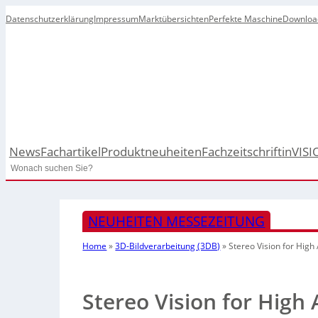
Datenschutzerklärung
Impressum
Marktübersichten
Perfekte Maschine
Downloa
News
Fachartikel
Produktneuheiten
Fachzeitschrift
inVISI
Search
NEUHEITEN MESSEZEITUNG
Home
»
3D-Bildverarbeitung (3DB)
»
Stereo Vision for High
Stereo Vision for High