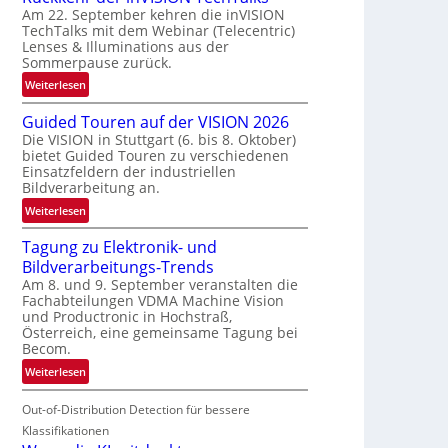
Am 22. September kehren die inVISION
b
TechTalks mit dem Webinar (Telecentric)
e
Lenses & Illuminations aus der
g
Sommerpause zurück.
r
:
Weiterlesen
e
R
n
Guided Touren auf der VISION 2026
ü
z
Die VISION in Stuttgart (6. bis 8. Oktober)
c
t
bietet Guided Touren zu verschiedenen
k
e
Einsatzfeldern der industriellen
k
Bildverarbeitung an.
M
e
ö
:
Weiterlesen
h
g
G
r
l
Tagung zu Elektronik- und
u
d
i
Bildverarbeitungs-Trends
i
e
c
Am 8. und 9. September veranstalten die
d
r
Fachabteilungen VDMA Machine Vision
h
e
i
und Productronic in Hochstraß,
k
d
n
Österreich, eine gemeinsame Tagung bei
e
T
Becom.
V
i
o
I
:
Weiterlesen
t
u
S
T
e
r
I
Out-of-Distribution Detection für bessere
a
n
e
O
g
Klassifikationen
n
N
u