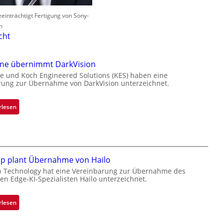
einträchtigt Fertigung von Sony-
n
cht
one übernimmt DarkVision
e und Koch Engineered Solutions (KES) haben eine
rung zur Übernahme von DarkVision unterzeichnet.
:
rlesen
B
l
a
c
k
ip plant Übernahme von Hailo
s
p Technology hat eine Vereinbarung zur Übernahme des
hen Edge-KI-Spezialisten Hailo unterzeichnet.
t
o
n
:
rlesen
e
M
ü