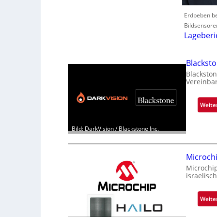
Erdbeben be
Bildsensore
Lageberi
Blackst
Blackston
Vereinba
Weite
Bild: DarkVision / Blackstone Inc.
Microch
Microchi
israelisc
Weite