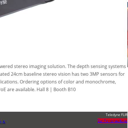
powered stereo imaging solution. The depth sensing systems
rated 24cm baseline stereo vision has two 3MP sensors for
plications. Ordering options of color and monochrome,
PoE are available. Hall 8 | Booth B10
Teledyne FLIR
Zur Firmenwebsite
n &