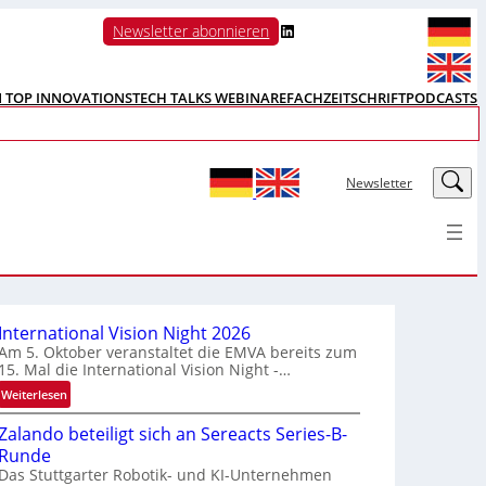
LinkedIn
Newsletter abonnieren
N TOP INNOVATIONS
TECH TALKS WEBINARE
FACHZEITSCHRIFT
PODCASTS
LinkedIn
Newsletter
International Vision Night 2026
Am 5. Oktober veranstaltet die EMVA bereits zum
15. Mal die International Vision Night -…
:
Weiterlesen
I
Zalando beteiligt sich an Sereacts Series-B-
n
Runde
t
Das Stuttgarter Robotik- und KI-Unternehmen
e