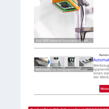
Bild: B&R Industrial Automation GmbH
Kamera
Automati
Werkzeugv
spanende
Bild: Institut für Fertigungstechnik und
einen sta
der Werk
Weite