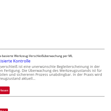
v
v
e
e
o
r
r
n
t
l
H
i
ä
a
g
s
i
u
s
l
n
i
o
g
g
a
e
u
D
-basierte Werkzeug-Verschleißüberwachung per ML
s
r
sierte Kontrolle
u
erschleiß ist eine unerwünschte Begleiterscheinung in der
c
n Fertigung. Die Überwachung des Werkzeugzustands ist für
k
bilen und sichereren Prozess unabdingbar. In der Praxis wird
zeugzustand aktuell…
m
a
r
:
rlesen
k
A
e
u
n
t
e
o