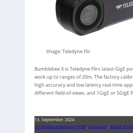
Image: Teledyne Flir
Bumblebee X is Teledyne Flirs latest GigE 
work up to ranges of 20m. The factory calib
high accuracy and low latency real-time ap
different field-of-views, and 1GigE or 5GigE 
13. September 2024
3D-Bildverarbeitung (3DB)
,
Lösungen
,
Robot Visio