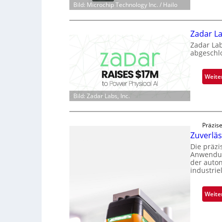
Bild: Microchip Technology Inc. / Hailo
Zadar La
Zadar La
abgeschl
Weite
Bild: Zadar Labs, Inc.
Präzise
Zuverlä
Die präz
Anwendun
der auto
industrie
Weite