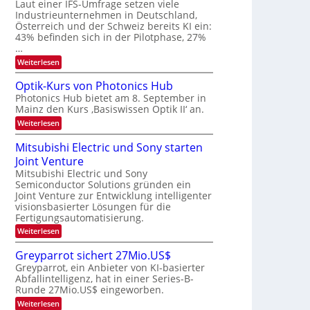
W
Laut einer IFS-Umfrage setzen viele
t
e
E
a
Industrieunternehmen in Deutschland,
r
-
r
Österreich und der Schweiz bereits KI ein:
H
a
k
43% befinden sich in der Pilotphase, 27%
e
e
r
…
r
s
b
a
:
Weiterlesen
W
e
e
K
a
u
I
c
i
Optik-Kurs von Photonics Hub
s
-
h
t
Photonics Hub bietet am 8. September in
-
E
s
S
Mainz den Kurs ‚Basiswissen Optik II‘ an.
i
u
t
e
n
u
:
Weiterlesen
n
m
s
m
O
g
i
a
i
p
Mitsubishi Electric und Sony starten
n
t
m
s
t
a
z
Joint Venture
e
i
-
r
n
r
k
Mitsubishi Electric und Sony
T
i
s
-
Semiconductor Solutions gründen ein
m
t
r
K
Joint Venture zur Entwicklung intelligenter
m
e
u
e
visionsbasierter Lösungen für die
t
n
r
n
i
Fertigungsautomatisierung.
H
s
n
a
d
v
:
Weiterlesen
d
l
o
M
s
e
b
n
i
Greyparrot sichert 27Mio.US$
r
j
P
t
D
a
Greyparrot, ein Anbieter von KI-basierter
h
s
A
h
o
Abfallintelligenz, hat in einer Series-B-
u
C
r
t
Runde 27Mio.US$ eingeworben.
b
H
o
i
:
-
Weiterlesen
n
s