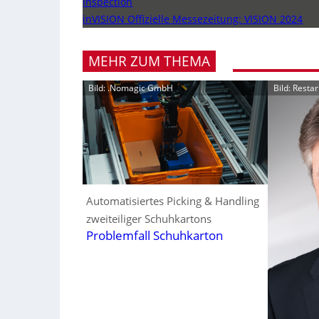
Inspection
inVISION Offizielle Messezeitung: VISION 2024
MEHR ZUM THEMA
Bild: .Nomagic GmbH
Bild: Resta
Automatisiertes Picking & Handling
zweiteiliger Schuhkartons
Problemfall Schuhkarton