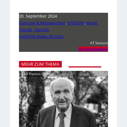
20. September 2024
Führung & Management
,
inVISION
,
Markt,
Trends, Technik
inVISION News 38 2024
AT Sensors
Zur Firmenwebsite
MEHR ZUM THEMA
Bild: Framos GmbH