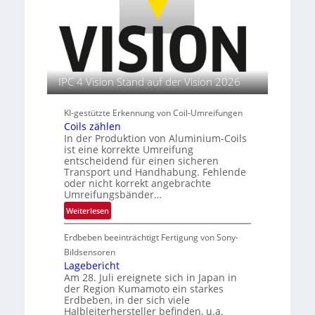
r
n
t
b
i
s
e
a
e
t
n
u
r
i
e
t
n
u
IPC 4 Vision Stand auf der Vision 2026
t
s
KI-gestützte Erkennung von Coil-Umreifungen
l
Coils zählen
e
In der Produktion von Aluminium-Coils
i
ist eine korrekte Umreifung
t
entscheidend für einen sicheren
e
Transport und Handhabung. Fehlende
oder nicht korrekt angebrachte
r
Umreifungsbänder…
i
n
:
Weiterlesen
C
Erdbeben beeinträchtigt Fertigung von Sony-
o
i
Bildsensoren
l
Lagebericht
Am 28. Juli ereignete sich in Japan in
s
der Region Kumamoto ein starkes
z
Erdbeben, in der sich viele
ä
Halbleiterhersteller befinden, u.a.