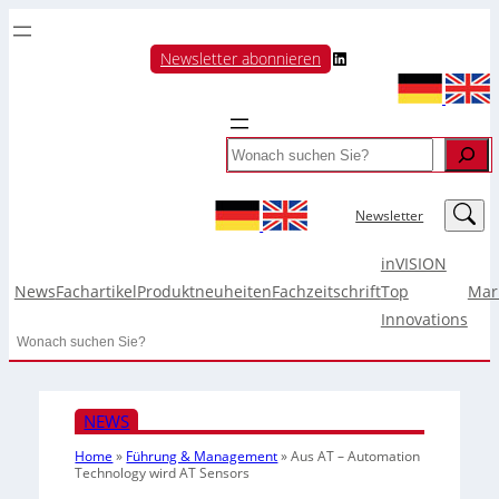
LinkedIn
Newsletter abonnieren
Search
LinkedIn
Newsletter
inVISION
News
Fachartikel
Produktneuheiten
Fachzeitschrift
Top
Mar
Innovations
Search
NEWS
Home
»
Führung & Management
»
Aus AT – Automation
Technology wird AT Sensors