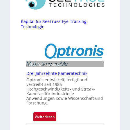
Kapital für SeeTrues Eye-Tracking-
Technologie
Bild: Optronis GmbH
Drei Jahrzehnte Kameratechnik
Optronis entwickelt, fertigt und
vertreibt seit 1986
Hochgeschwindigkeits- und Streak-
Kameras für industrielle
Anwendungen sowie Wissenschaft und
Forschung.
:
Weiterlesen
D
r