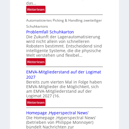
h
das…
l
:
Weiterlesen
e
L
n
Automatisiertes Picking & Handling zweiteiliger
a
g
Schuhkartons
e
Problemfall Schuhkarton
Die Zukunft der Lagerautomatisierung
b
wird nicht allein von schnelleren
e
Robotern bestimmt. Entscheidend sind
r
intelligente Systeme, die die physische
i
Welt verstehen und flexibel…
c
:
Weiterlesen
h
P
t
EMVA-Mitgliederstand auf der Logimat
r
2027
o
Bereits zum vierten Mal in Folge haben
b
EMVA-Mitglieder die Möglichkeit, sich
l
am EMVA-Mitgliederstand auf der
e
Logimat 2027 (16.
m
:
Weiterlesen
f
E
a
Homepage ‚Hyperspectral News‘
M
l
Die Homepage ‚Hyperspectral News‘
V
l
(betrieben von Philippe Monnoyer)
A
bündelt Nachrichten zur
S