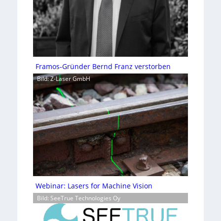
Framos-Gründer Bernd Franz verstorben
Bild: Z-Laser GmbH
Webinar: Lasers for Machine Vision
Bild: SeeTrue Technologies Oy