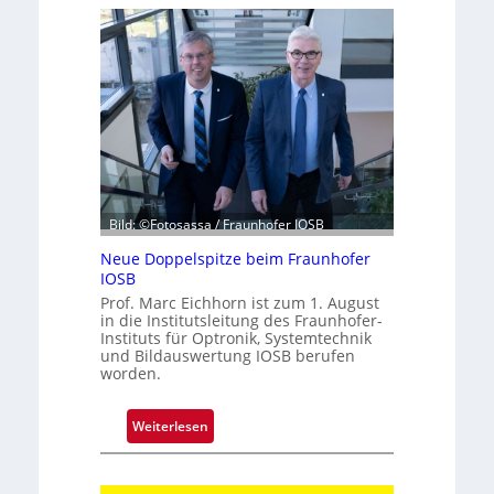
e
i
J
a
h
r
z
e
h
Bild: ©Fotosassa / Fraunhofer IOSB
n
t
Neue Doppelspitze beim Fraunhofer
e
IOSB
K
Prof. Marc Eichhorn ist zum 1. August
a
in die Institutsleitung des Fraunhofer-
Instituts für Optronik, Systemtechnik
m
und Bildauswertung IOSB berufen
e
worden.
r
a
:
Weiterlesen
t
N
e
e
c