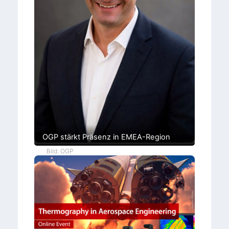
l
e
OGP stärkt Präsenz in EMEA-Region
Bild: OGP