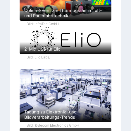
Online-Event zur Thermografie in Luft-
und Raumfahrttechnik
Bild: InfraTec GmbH
21Mio.US$ für Elio
Bild: Elio Labs.
Tagung zu Elektronik- und
Bildverarbeitungs-Trends
Bild: ©Becom Electronics GmbH