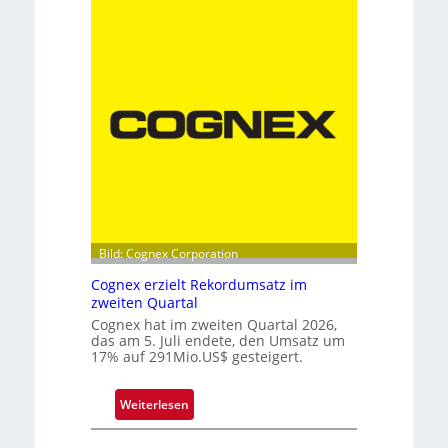
u
h
e
n
D
i
o
k
p
p
e
l
s
p
i
t
z
Bild: Cognex Corporation
e
Cognex erzielt Rekordumsatz im
b
zweiten Quartal
e
Cognex hat im zweiten Quartal 2026,
i
das am 5. Juli endete, den Umsatz um
17% auf 291Mio.US$ gesteigert.
m
F
r
:
Weiterlesen
a
C
u
o