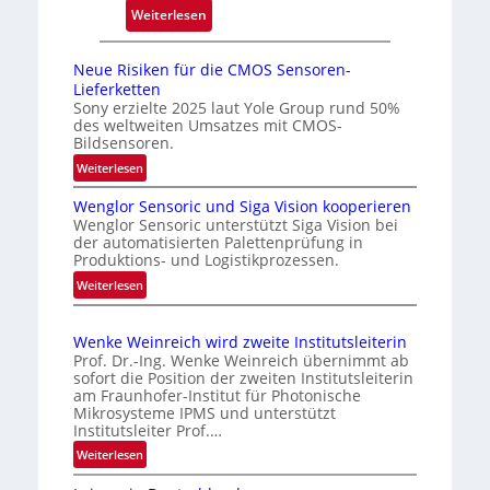
:
r
Weiterlesen
L
l
e
a
Neue Risiken für die CMOS Sensoren-
i
s
Lieferketten
c
s
Sony erzielte 2025 laut Yole Group rund 50%
des weltweiten Umsatzes mit CMOS-
h
u
Bildsensoren.
t
n
:
Weiterlesen
e
g
N
s
i
Wenglor Sensoric und Siga Vision kooperieren
e
P
n
Wenglor Sensoric unterstützt Siga Vision bei
u
der automatisierten Palettenprüfung in
l
C
e
Produktions- und Logistikprozessen.
u
h
R
:
Weiterlesen
s
i
i
W
b
n
s
e
i
e
a
Wenke Weinreich wird zweite Institutsleiterin
n
k
i
Prof. Dr.-Ing. Wenke Weinreich übernimmt ab
g
e
sofort die Position der zweiten Institutsleiterin
m
l
am Fraunhofer-Institut für Photonische
n
A
o
Mikrosysteme IPMS und unterstützt
f
u
Institutsleiter Prof.…
r
ü
f
S
:
Weiterlesen
r
e
t
W
d