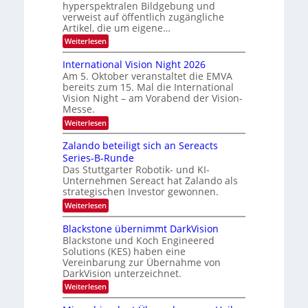
-
hyperspektralen Bildgebung und
c
M
verweist auf öffentlich zugängliche
h
Artikel, die um eigene…
i
u
t
:
Weiterlesen
h
H
g
o
k
International Vision Night 2026
l
m
a
Am 5. Oktober veranstaltet die EMVA
e
i
bereits zum 15. Mal die International
r
p
e
Vision Night – am Vorabend der Vision-
a
t
d
Messe.
g
o
e
e
:
Weiterlesen
n
‚
I
r
H
n
Zalando beteiligt sich an Sereacts
s
y
t
p
Series-B-Runde
t
e
e
Das Stuttgarter Robotik- und KI-
r
a
r
Unternehmen Sereact hat Zalando als
n
n
s
a
strategischen Investor gewonnen.
p
d
t
e
:
Weiterlesen
i
a
c
Z
o
u
t
a
Blackstone übernimmt DarkVision
n
r
l
f
a
Blackstone und Koch Engineered
a
a
l
d
Solutions (KES) haben eine
l
n
V
Vereinbarung zur Übernahme von
N
e
d
i
e
DarkVision unterzeichnet.
o
r
s
w
b
i
:
Weiterlesen
L
s
e
o
B
‘
t
o
n
l