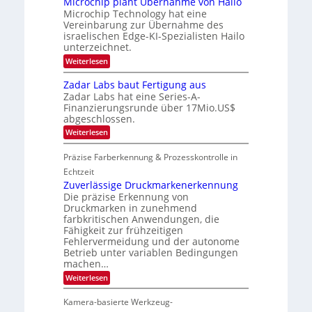
Microchip plant Übernahme von Hailo
e
N
g
a
i
Microchip Technology hat eine
i
c
i
l
Vereinbarung zur Übernahme des
g
k
i
m
israelischen Edge-KI-Spezialisten Hailo
h
s
g
t
unterzeichnet.
t
a
t
2
o
t
:
Weiterlesen
s
0
n
M
i
2
2
e
i
c
Zadar Labs baut Fertigung aus
6
ü
0
c
h
b
Zadar Labs hat eine Series-A-
r
2
a
e
Finanzierungsrunde über 17Mio.US$
o
n
7
r
abgeschlossen.
c
S
n
h
e
:
Weiterlesen
i
i
r
Z
m
p
e
a
m
Präzise Farberkennung & Prozesskontrolle in
p
a
d
t
l
c
a
Echtzeit
D
a
t
r
a
Zuverlässige Druckmarkenerkennung
n
s
L
r
Die präzise Erkennung von
t
S
a
k
Ü
Druckmarken in zunehmend
e
b
V
b
r
farbkritischen Anwendungen, die
s
i
e
i
Fähigkeit zur frühzeitigen
b
s
r
e
a
Fehlervermeidung und der autonome
i
n
s
u
o
Betrieb unter variablen Bedingungen
a
-
t
n
machen…
h
B
F
m
-
:
Weiterlesen
e
e
R
Z
r
v
u
u
t
Kamera-basierte Werkzeug-
o
n
v
i