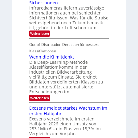
d
c
Sicher landen
m
r
Infrarotkameras liefern zuverlässige
e
h
s
i
Informationen auch bei schlechten
d
k
u
n
Sichtverhältnissen. Was für die Straße
T
e
weitestgehend noch Zukunftsmusik
n
V
o
i
ist, gehört in der Luft schon zum…
d
I
u
t
:
Weiterlesen
M
S
r
e
S
a
I
i
e
n
Out-of-Distribution Detection für bessere
n
O
c
n
h
Klassifikationen
t
N
a
e
Wenn die KI mitdenkt
i
T
r
u
Die Deep-Learning-Methode
S
e
l
f
‚Klassifikation‘ kommt in der
a
p
c
industriellen Bildverarbeitung
d
n
e
h
vielfältig zum Einsatz. Sie ordnet
d
e
c
e
T
Bilddaten vordefinierten Klassen zu
r
n
und unterstützt automatisierte
t
a
V
Entscheidungen im…
r
l
I
:
Weiterlesen
a
k
S
W
s
e
I
Exosens meldet starkes Wachstum im
n
O
ersten Halbjahr
n
Exosens verzeichnete im ersten
N
d
Halbjahr 2026 einen Umsatz von
i
2
e
253,1Mio.€ – ein Plus von 15,3% im
0
K
Vergleich zum Vorjahr.
I
2