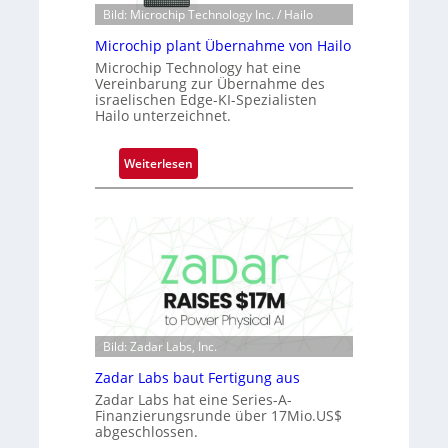
n
Bild: Microchip Technology Inc. / Hailo
e
e
a
Microchip plant Übernahme von Hailo
ü
c
Microchip Technology hat eine
b
Vereinbarung zur Übernahme des
t
e
israelischen Edge-KI-Spezialisten
s
r
Hailo unterzeichnet.
S
n
e
i
:
Weiterlesen
r
m
M
i
m
i
e
t
c
s
D
r
-
a
o
B
r
c
-
k
h
R
V
i
u
i
Bild: Zadar Labs, Inc.
p
n
s
p
Zadar Labs baut Fertigung aus
d
i
l
e
Zadar Labs hat eine Series-A-
o
a
Finanzierungsrunde über 17Mio.US$
n
abgeschlossen.
n