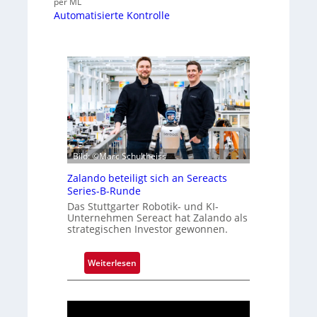
per ML
Automatisierte Kontrolle
Bild: ©Marc Schultheiss
Zalando beteiligt sich an Sereacts
Series-B-Runde
Das Stuttgarter Robotik- und KI-
Unternehmen Sereact hat Zalando als
strategischen Investor gewonnen.
:
Weiterlesen
Z
a
l