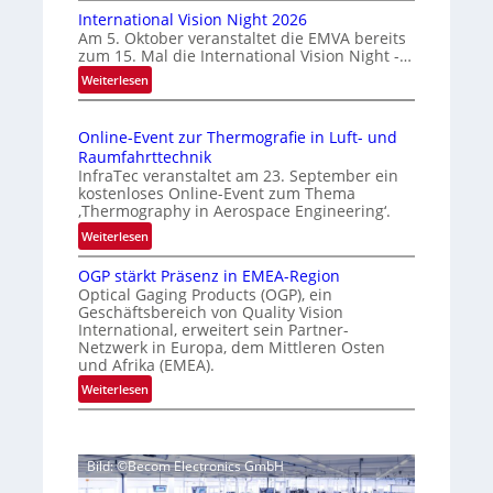
s
International Vision Night 2026
o
s
Am 5. Oktober veranstaltet die EMVA bereits
m
zum 15. Mal die International Vision Night -…
i
e
:
Weiterlesen
g
p
I
e
a
n
g
D
Online-Event zur Thermografie in Luft- und
t
e
r
Raumfahrttechnik
e
‚
u
InfraTec veranstaltet am 23. September ein
r
H
kostenloses Online-Event zum Thema
c
n
y
‚Thermography in Aerospace Engineering‘.
k
a
p
:
Weiterlesen
m
t
e
O
a
i
r
OGP stärkt Präsenz in EMEA-Region
n
o
r
Optical Gaging Products (OGP), ein
s
l
n
Geschäftsbereich von Quality Vision
k
p
i
International, erweitert sein Partner-
a
e
e
n
Netzwerk in Europa, dem Mittleren Osten
l
c
n
e
und Afrika (EMEA).
V
t
e
-
:
Weiterlesen
i
r
E
r
O
s
a
v
k
G
i
l
e
e
P
o
N
n
Bild: ©Becom Electronics GmbH
s
n
n
e
t
t