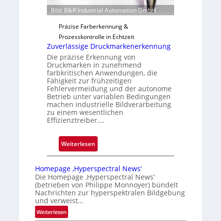
u
Bild: B&R Industrial Automation GmbH
n
g
Präzise Farberkennung &
a
Prozesskontrolle in Echtzeit
u
Zuverlässige Druckmarkenerkennung
s
Die präzise Erkennung von
Druckmarken in zunehmend
farbkritischen Anwendungen, die
Fähigkeit zur frühzeitigen
Fehlervermeidung und der autonome
Betrieb unter variablen Bedingungen
machen industrielle Bildverarbeitung
zu einem wesentlichen
Effizienztreiber.…
:
Weiterlesen
Z
u
Homepage ‚Hyperspectral News‘
v
Die Homepage ‚Hyperspectral News‘
(betrieben von Philippe Monnoyer) bündelt
e
Nachrichten zur hyperspektralen Bildgebung
r
und verweist…
l
:
Weiterlesen
ä
H