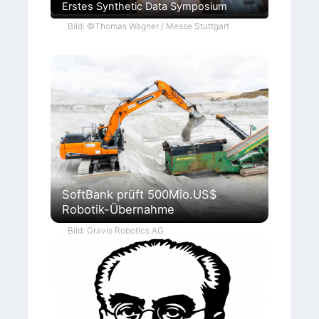
Erstes Synthetic Data Symposium
Bild: ©Thomas Wagner / Messe Stuttgart
SoftBank prüft 500Mio.US$
Robotik-Übernahme
Bild: Gravis Robotics AG