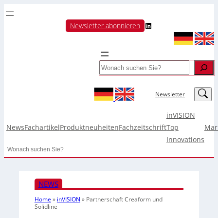
LinkedIn
Newsletter abonnieren
Search
LinkedIn
Newsletter
inVISION
News
Fachartikel
Produktneuheiten
Fachzeitschrift
Top
Mar
Innovations
Search
NEWS
Home
»
inVISION
»
Partnerschaft Creaform und
Solidline