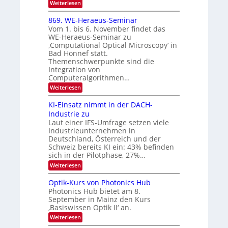
:
Weiterlesen
m
6
E
i
x
t
869. WE-Heraeus-Seminar
o
d
Vom 1. bis 6. November findet das
s
e
WE-Heraeus-Seminar zu
e
n
‚Computational Optical Microscopy‘ in
n
k
Bad Honnef statt.
s
t
m
Themenschwerpunkte sind die
e
Integration von
l
Computeralgorithmen…
d
:
Weiterlesen
e
8
t
6
s
KI-Einsatz nimmt in der DACH-
9
t
Industrie zu
.
a
Laut einer IFS-Umfrage setzen viele
W
r
Industrieunternehmen in
E
k
-
e
Deutschland, Österreich und der
H
s
Schweiz bereits KI ein: 43% befinden
e
W
sich in der Pilotphase, 27%…
r
a
:
Weiterlesen
a
c
K
e
h
I
u
s
Optik-Kurs von Photonics Hub
-
s
t
Photonics Hub bietet am 8.
E
-
u
September in Mainz den Kurs
i
S
m
‚Basiswissen Optik II‘ an.
n
e
i
s
m
m
:
Weiterlesen
a
i
e
O