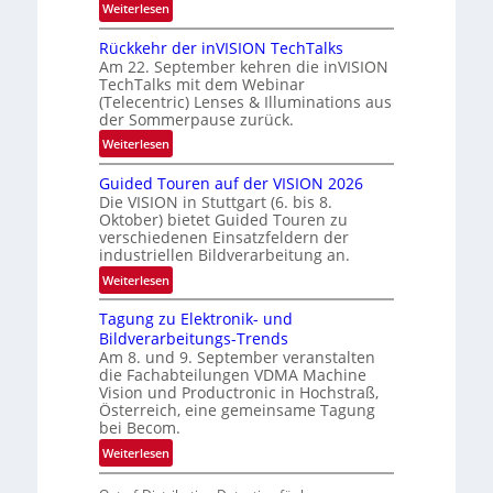
:
Weiterlesen
U
Rückkehr der inVISION TechTalks
n
Am 22. September kehren die inVISION
b
TechTalks mit dem Webinar
e
(Telecentric) Lenses & Illuminations aus
g
der Sommerpause zurück.
r
:
Weiterlesen
e
R
n
Guided Touren auf der VISION 2026
ü
z
Die VISION in Stuttgart (6. bis 8.
c
t
Oktober) bietet Guided Touren zu
k
verschiedenen Einsatzfeldern der
e
k
industriellen Bildverarbeitung an.
M
e
:
ö
Weiterlesen
h
G
g
r
Tagung zu Elektronik- und
u
l
d
Bildverarbeitungs-Trends
i
i
e
Am 8. und 9. September veranstalten
d
c
r
die Fachabteilungen VDMA Machine
e
h
Vision und Productronic in Hochstraß,
i
d
k
Österreich, eine gemeinsame Tagung
n
T
e
bei Becom.
V
o
i
:
Weiterlesen
I
u
t
T
S
r
e