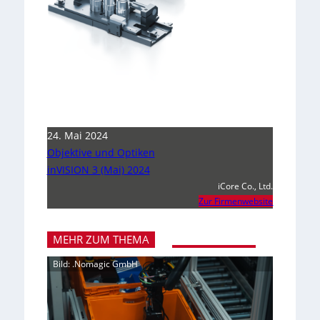
24. Mai 2024
Objektive und Optiken
inVISION 3 (Mai) 2024
iCore Co., Ltd.
Zur Firmenwebsite
MEHR ZUM THEMA
Bild: .Nomagic GmbH