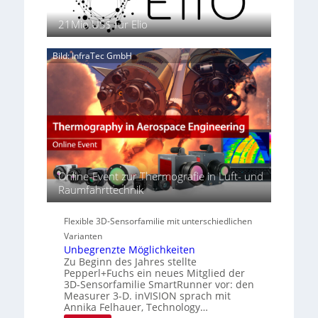
a
s
6
a
n
e
g
21Mio.US$ für Elio
S
n
e
e
z
‚
r
Bild: InfraTec GmbH
i
H
e
n
y
a
E
p
c
M
e
t
E
r
s
A
s
S
-
p
e
R
e
r
e
c
Online-Event zur Thermografie in Luft- und
i
g
t
Raumfahrttechnik
e
i
r
s
o
a
-
n
Flexible 3D-Sensorfamilie mit unterschiedlichen
l
B
Varianten
N
-
Unbegrenzte Möglichkeiten
e
R
Zu Beginn des Jahres stellte
w
u
Pepperl+Fuchs ein neues Mitglied der
s
3D-Sensorfamilie SmartRunner vor: den
n
‘
Measurer 3-D. inVISION sprach mit
d
Annika Felhauer, Technology…
e