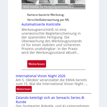
r
Bild: Institut für Fertigungstechnik und
l
ä
Kamera-basierte Werkzeug-
s
Verschleißüberwachung per ML
s
Automatisierte Kontrolle
i
Werkzeugverschleiß ist eine
unerwünschte Begleiterscheinung in
g
der spanenden Fertigung. Die
e
Überwachung des Werkzeugzustands
D
ist für einen stabilen und sichereren
r
Prozess unabdingbar. In der Praxis
wird der Werkzeugzustand aktuell…
u
c
k
:
Weiterlesen
m
A
a
u
International Vision Night 2026
r
t
Am 5. Oktober veranstaltet die EMVA bereits
k
zum 15. Mal die International Vision Night -…
o
e
m
:
Weiterlesen
n
I
a
Zalando beteiligt sich an Sereacts Series-B-
n
e
t
Runde
t
r
i
Das Stuttgarter Robotik- und KI-Unternehmen
e