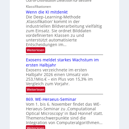
Out-of-Distribution Detection für bessere
a
I
e
n
g
Klassifikationen
O
n
u
Wenn die KI mitdenkt
N
a
Die Deep-Learning-Methode
n
T
u
‚Klassifikation‘ kommt in der
g
e
industriellen Bildverarbeitung vielfältig
f
z
c
zum Einsatz. Sie ordnet Bilddaten
d
u
h
vordefinierten Klassen zu und
e
E
unterstützt automatisierte
T
r
Entscheidungen im…
l
a
V
e
:
Weiterlesen
l
I
W
k
k
e
S
Exosens meldet starkes Wachstum im
t
s
n
I
ersten Halbjahr
r
n
Exosens verzeichnete im ersten
O
d
o
Halbjahr 2026 einen Umsatz von
i
N
n
e
253,1Mio.€ – ein Plus von 15,3% im
2
K
i
Vergleich zum Vorjahr.
I
0
k
:
Weiterlesen
m
2
E
-
i
6
x
t
869. WE-Heraeus-Seminar
u
o
d
Vom 1. bis 6. November findet das WE-
n
s
e
Heraeus-Seminar zu ‚Computational
e
d
n
Optical Microscopy‘ in Bad Honnef statt.
n
k
B
Themenschwerpunkte sind die
s
t
i
m
Integration von Computeralgorithmen…
e
l
:
Weiterlesen