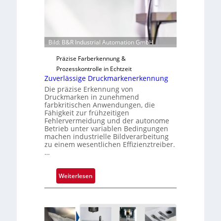
i
g
u
n
Bild: B&R Industrial Automation GmbH
g
a
Präzise Farberkennung &
u
Prozesskontrolle in Echtzeit
s
Zuverlässige Druckmarkenerkennung
Die präzise Erkennung von
Druckmarken in zunehmend
farbkritischen Anwendungen, die
Fähigkeit zur frühzeitigen
Fehlervermeidung und der autonome
Betrieb unter variablen Bedingungen
machen industrielle Bildverarbeitung
zu einem wesentlichen Effizienztreiber.
…
:
Weiterlesen
Z
u
v
e