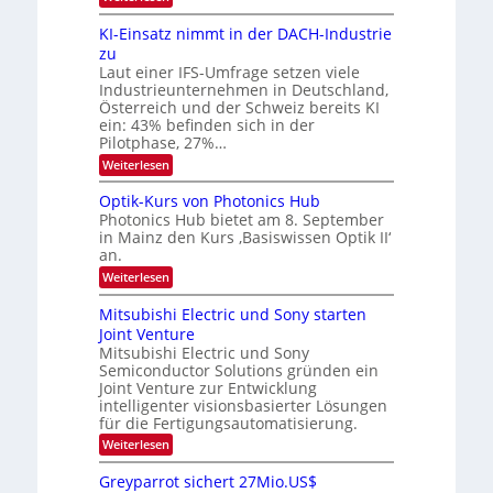
l
d
8
d
6
v
KI-Einsatz nimmt in der DACH-Industrie
e
9
t
zu
e
.
s
Laut einer IFS-Umfrage setzen viele
r
W
t
Industrieunternehmen in Deutschland,
E
a
a
-
Österreich und der Schweiz bereits KI
r
r
H
ein: 43% befinden sich in der
k
e
b
e
Pilotphase, 27%…
r
s
e
:
Weiterlesen
a
W
i
K
e
a
I
u
t
Optik-Kurs von Photonics Hub
c
-
s
h
Photonics Hub bietet am 8. September
u
E
-
s
in Mainz den Kurs ‚Basiswissen Optik II‘
n
i
S
t
an.
n
e
g
u
s
m
:
Weiterlesen
m
s
a
i
O
i
t
-
n
p
m
Mitsubishi Electric und Sony starten
z
a
t
T
e
Joint Venture
n
r
i
r
r
i
Mitsubishi Electric und Sony
k
s
m
e
Semiconductor Solutions gründen ein
-
t
m
K
Joint Venture zur Entwicklung
n
e
t
u
n
intelligenter visionsbasierter Lösungen
d
i
r
H
für die Fertigungsautomatisierung.
n
s
s
a
d
:
Weiterlesen
v
l
e
M
o
b
r
i
n
j
Greyparrot sichert 27Mio.US$
D
t
P