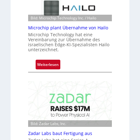
t
o
n
Bild: Microchip Technology Inc. / Hailo
e
ü
Microchip plant Übernahme von Hailo
b
Microchip Technology hat eine
Vereinbarung zur Übernahme des
e
israelischen Edge-KI-Spezialisten Hailo
r
unterzeichnet.
n
i
:
Weiterlesen
m
M
m
i
t
c
D
r
a
o
r
c
k
h
V
i
i
p
Bild: Zadar Labs, Inc.
s
p
i
Zadar Labs baut Fertigung aus
l
o