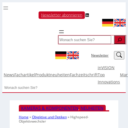
LinkedIn
Newsletter abonnieren
Search
LinkedIn
Newsletter
inVISION
News
Fachartikel
Produktneuheiten
Fachzeitschrift
Top
Mar
Innovations
Search
KAMERAS & KOMPONENTEN
, 
NEUHEITEN
Home
»
Objektive und Optiken
»
Highspeed-
Objektivwechsler