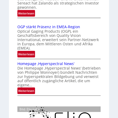
k
s
Sereact hat Zalando als strategischen Investor
r
gewonnen.
e
i
n
n
e
:
Weiterlesen
a
n
Z
r
t
a
u
t
i
OGP stärkt Präsenz in EMEA-Region
l
n
e
o
Optical Gaging Products (OGP), ein
a
g
K
n
Geschäftsbereich von Quality Vision
n
International, erweitert sein Partner-Netzwerk
a
o
d
in Europa, dem Mittleren Osten und Afrika
l
n
(EMEA).
o
V
t
b
:
Weiterlesen
i
r
e
O
s
o
t
Homepage ‚Hyperspectral News‘
G
i
Die Homepage ‚Hyperspectral News‘ (betrieben
e
l
P
o
von Philippe Monnoyer) bündelt Nachrichten
i
l
s
n
zur hyperspektralen Bildgebung und verweist
l
t
e
N
auf öffentlich zugängliche Artikel, die um
i
ä
eigene…
i
g
r
g
:
Weiterlesen
t
k
h
H
s
t
t
o
i
P
2
m
c
r
Bild: Elio Labs.
0
e
h
ä
2
p