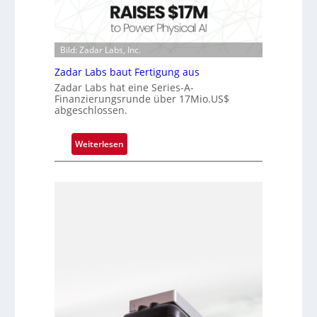
V
h
u
i
i
n
s
p
d
i
Bild: Zadar Labs, Inc.
p
e
o
l
Zadar Labs baut Fertigung aus
n
a
Zadar Labs hat eine Series-A-
Finanzierungsrunde über 17Mio.US$
n
abgeschlossen.
t
Ü
:
b
Weiterlesen
Z
e
a
r
d
n
a
a
r
h
L
m
a
e
b
v
s
o
b
n
a
H