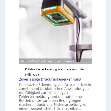
u
a
t
i
F
l
e
o
r
t
i
g
u
n
g
a
Bild: B&R Industrial Automation GmbH
u
s
Präzise Farberkennung & Prozesskontrolle
in Echtzeit
Zuverlässige Druckmarkenerkennung
Die präzise Erkennung von Druckmarken in
zunehmend farbkritischen Anwendungen,
die Fähigkeit zur frühzeitigen
Fehlervermeidung und der autonome
Betrieb unter variablen Bedingungen
machen industrielle Bildverarbeitung zu
einem wesentlichen Effizienztreiber.…