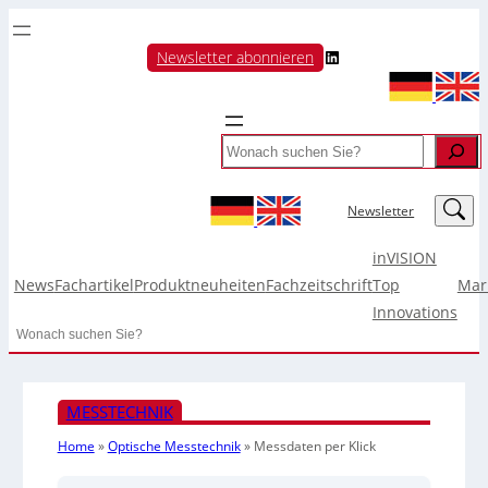
LinkedIn
Newsletter abonnieren
Search
LinkedIn
Newsletter
inVISION
News
Fachartikel
Produktneuheiten
Fachzeitschrift
Top
Mar
Innovations
Search
MESSTECHNIK
Home
»
Optische Messtechnik
»
Messdaten per Klick