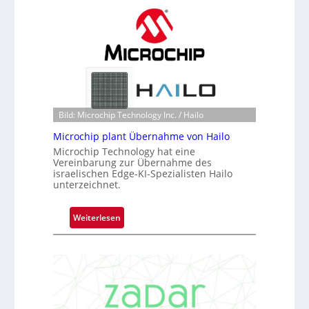
c
a
h
c
a
k
n
s
S
t
e
o
r
n
e
e
Bild: Microchip Technology Inc. / Hailo
a
ü
c
Microchip plant Übernahme von Hailo
b
t
Microchip Technology hat eine
e
s
Vereinbarung zur Übernahme des
r
israelischen Edge-KI-Spezialisten Hailo
S
n
unterzeichnet.
e
i
r
m
:
Weiterlesen
i
m
M
e
t
i
s
D
c
-
a
r
B
r
o
-
k
c
R