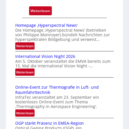
:
Weiterlesen
Z
u
Homepage ‚Hyperspectral News‘
v
Die Homepage ‚Hyperspectral News‘ (betrieben
von Philippe Monnoyer) bündelt Nachrichten zur
e
hyperspektralen Bildgebung und verweist…
r
:
Weiterlesen
l
H
ä
International Vision Night 2026
o
s
Am 5. Oktober veranstaltet die EMVA bereits zum
m
s
15. Mal die International Vision Night -…
e
i
:
Weiterlesen
p
g
I
a
n
e
g
Online-Event zur Thermografie in Luft- und
t
D
e
Raumfahrttechnik
e
‚
r
InfraTec veranstaltet am 23. September ein
r
H
u
kostenloses Online-Event zum Thema
n
y
‚Thermography in Aerospace Engineering‘.
c
a
p
:
Weiterlesen
k
t
e
O
m
i
r
OGP stärkt Präsenz in EMEA-Region
n
a
o
Optical Gaging Products (OGP), ein
s