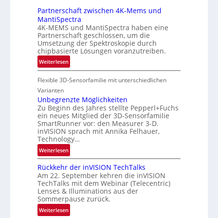
e
E
Partnerschaft zwischen 4K-Mems und
i
A
MantiSpectra
n
4K-MEMS und MantiSpectra haben eine
-
L
Partnerschaft geschlossen, um die
R
u
Umsetzung der Spektroskopie durch
e
chipbasierte Lösungen voranzutreiben.
f
g
t
:
Weiterlesen
i
-
P
o
u
Flexible 3D-Sensorfamilie mit unterschiedlichen
a
n
n
r
Varianten
d
t
Unbegrenzte Möglichkeiten
R
Zu Beginn des Jahres stellte Pepperl+Fuchs
n
ein neues Mitglied der 3D-Sensorfamilie
a
e
SmartRunner vor: den Measurer 3-D.
u
r
inVISION sprach mit Annika Felhauer,
m
s
Technology…
f
c
:
Weiterlesen
a
h
U
h
a
Rückkehr der inVISION TechTalks
n
r
f
Am 22. September kehren die inVISION
b
t
t
TechTalks mit dem Webinar (Telecentric)
e
t
Lenses & Illuminations aus der
z
g
Sommerpause zurück.
e
w
r
c
i
:
Weiterlesen
e
h