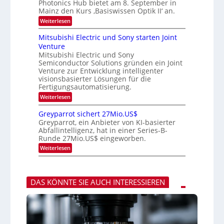
e
Photonics Hub bietet am 8. September in
a
E
u
Mainz den Kurs ‚Basiswissen Optik II‘ an.
c
i
s
h
n
:
Weiterlesen
-
s
s
O
S
t
a
p
Mitsubishi Electric und Sony starten Joint
e
u
t
t
m
Venture
m
z
i
i
i
n
Mitsubishi Electric und Sony
k
n
m
i
Semiconductor Solutions gründen ein Joint
-
a
e
m
K
Venture zur Entwicklung intelligenter
r
r
m
u
visionsbasierter Lösungen für die
s
t
r
Fertigungsautomatisierung.
t
i
s
e
n
:
Weiterlesen
v
n
d
M
o
H
e
i
n
Greyparrot sichert 27Mio.US$
a
r
t
P
Greyparrot, ein Anbieter von KI-basierter
l
D
s
h
Abfallintelligenz, hat in einer Series-B-
b
A
u
o
Runde 27Mio.US$ eingeworben.
j
C
b
t
a
H
i
o
:
Weiterlesen
h
-
s
n
G
r
I
h
i
r
n
i
c
e
d
E
s
y
u
l
DAS KÖNNTE SIE AUCH INTERESSIEREN
H
p
s
e
u
a
t
c
b
r
r
t
r
i
r
o
e
i
t
z
c