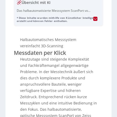
Übersicht mit KI
Das halbautomatisierte Messsystem ScanPort von
Zeiss IQS optimiert 3D-Scanning durch eine intuitive
* Diese Inhalte wurden mithilfe von Künstlicher Intelligenz
Bedienung und automatisierte Prozesse. Es erfasst
erstellt und können Fehler enthalten.
mit der neuesten optischen Technologie präzise
3D-Daten von kleinen bis mittelgroßen Bauteilen.
Ausgestattet mit einem dreiachsigen System kann
Halbautomatisches Messsystem
der ScanPort in verschiedenen Fertigungsbereichen
wie 3D-Druck, Kunststoff- und Metallverarbeitung
vereinfacht 3D-Scanning
eingesetzt werden. Die Zeiss Inspect Software
Messdaten per Klick
bietet Schritt-für-Schritt Anweisungen und
Heutzutage sind steigende Komplexität
ermöglicht standardisierte Scans sowie Motion
Replay für wiederkehrende Messungen. Das
und Fachkräftemangel allgegenwärtige
System ist mobil, flexibel und fördert durch
Probleme. In der Messtechnik äußert sich
bedienerunabhängige Automatisierung effiziente
dies durch komplexere Produkte und
Inspektionsabläufe.
anspruchsvollere Bauteile, weniger
verfügbare Expertise und höheren
Zeitdruck. Entsprechend rücken kurze
Messzyklen und eine intuitive Bedienung in
den Fokus. Das halbautomatisierte,
optische Messsystem ScanPort von Zeiss