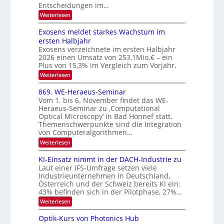
n
Entscheidungen im…
t
a
V
r
l
:
Weiterlesen
I
W
a
k
e
S
Exosens meldet starkes Wachstum im
s
n
I
ersten Halbjahr
n
O
Exosens verzeichnete im ersten Halbjahr
d
2026 einen Umsatz von 253,1Mio.€ – ein
i
N
e
Plus von 15,3% im Vergleich zum Vorjahr.
2
K
:
Weiterlesen
0
I
E
m
2
x
869. WE-Heraeus-Seminar
i
6
o
t
Vom 1. bis 6. November findet das WE-
s
d
Heraeus-Seminar zu ‚Computational
e
e
Optical Microscopy‘ in Bad Honnef statt.
n
n
Themenschwerpunkte sind die Integration
s
k
m
von Computeralgorithmen…
t
e
:
Weiterlesen
l
8
d
6
KI-Einsatz nimmt in der DACH-Industrie zu
e
9
t
Laut einer IFS-Umfrage setzen viele
.
s
Industrieunternehmen in Deutschland,
W
t
Österreich und der Schweiz bereits KI ein:
E
a
43% befinden sich in der Pilotphase, 27%…
-
r
H
k
:
Weiterlesen
e
e
K
r
s
I
Optik-Kurs von Photonics Hub
a
W
-