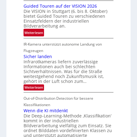
s
R
n
n
Guided Touren auf der VISION 2026
c
ü
z
Die VISION in Stuttgart (6. bis 8. Oktober)
i
h
c
t
bietet Guided Touren zu verschiedenen
k
e
k
Einsatzfeldern der industriellen
e
n
k
Bildverarbeitung an.
M
4
e
:
ö
Weiterlesen
K
h
G
g
-
r
IR-Kamera unterstützt autonome Landung von
u
l
M
d
i
i
Flugzeugen
e
e
d
c
Sicher landen
m
r
Infrarotkameras liefern zuverlässige
e
h
s
i
Informationen auch bei schlechten
d
k
u
n
Sichtverhältnissen. Was für die Straße
T
e
weitestgehend noch Zukunftsmusik ist,
n
V
o
i
gehört in der Luft schon zum…
d
I
u
t
:
Weiterlesen
M
S
r
e
S
a
I
i
e
n
Out-of-Distribution Detection für bessere
n
O
c
n
h
Klassifikationen
t
N
a
e
Wenn die KI mitdenkt
i
T
r
u
Die Deep-Learning-Methode ‚Klassifikation‘
S
e
l
f
kommt in der industriellen
a
p
c
Bildverarbeitung vielfältig zum Einsatz. Sie
d
n
e
h
ordnet Bilddaten vordefinierten Klassen zu
d
e
c
e
T
und unterstützt automatisierte
r