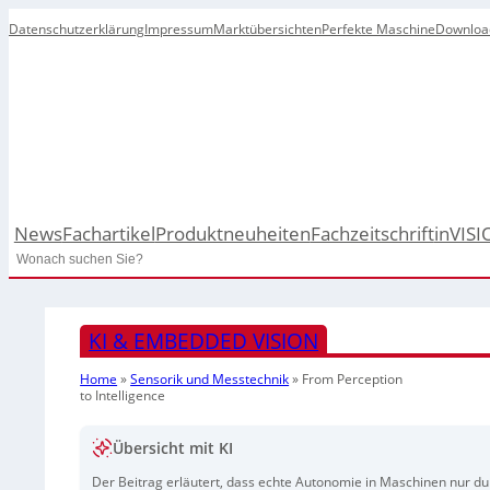
Datenschutzerklärung
Impressum
Marktübersichten
Perfekte Maschine
Downloa
News
Fachartikel
Produktneuheiten
Fachzeitschrift
inVISI
Search
KI & EMBEDDED VISION
Home
»
Sensorik und Messtechnik
»
From Perception
to Intelligence
Übersicht mit KI
Der Beitrag erläutert, dass echte Autonomie in Maschinen nur du