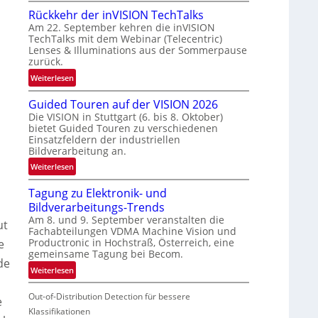
U
Rückkehr der inVISION TechTalks
n
Am 22. September kehren die inVISION
b
TechTalks mit dem Webinar (Telecentric)
e
Lenses & Illuminations aus der Sommerpause
g
zurück.
r
:
Weiterlesen
e
R
n
Guided Touren auf der VISION 2026
ü
z
Die VISION in Stuttgart (6. bis 8. Oktober)
c
t
bietet Guided Touren zu verschiedenen
k
e
Einsatzfeldern der industriellen
k
Bildverarbeitung an.
M
e
ö
:
Weiterlesen
h
g
G
r
l
Tagung zu Elektronik- und
u
d
i
Bildverarbeitungs-Trends
i
e
c
Am 8. und 9. September veranstalten die
d
ut
r
Fachabteilungen VDMA Machine Vision und
h
e
i
Productronic in Hochstraß, Österreich, eine
e
k
d
n
gemeinsame Tagung bei Becom.
e
T
de
V
:
Weiterlesen
i
o
I
T
t
u
S
Out-of-Distribution Detection für bessere
a
e
e
r
I
g
Klassifikationen
n
e