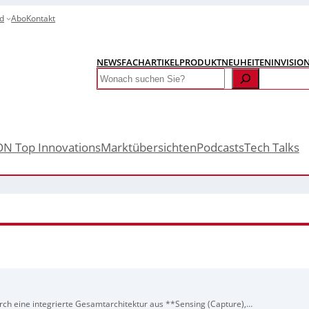
d
Abo
Kontakt
NEWS
FACHARTIKEL
PRODUKTNEUHEITEN
INVISIO
Search
ON Top Innovations
Marktübersichten
Podcasts
Tech Talks
rch eine integrierte Gesamtarchitektur aus **Sensing (Capture),