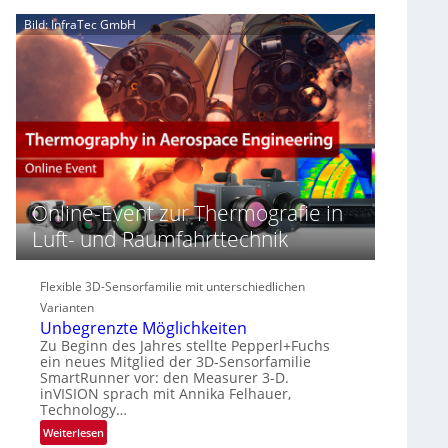
e
n
n
Bild: InfraTec GmbH
‚
S
z
H
e
i
y
r
n
p
e
E
e
a
M
r
c
E
s
t
A
p
s
-
e
S
R
c
e
e
Online-Event zur Thermografie in
t
r
g
Luft- und Raumfahrttechnik
r
i
i
a
e
o
l
s
n
Flexible 3D-Sensorfamilie mit unterschiedlichen
N
-
Varianten
e
B
Unbegrenzte Möglichkeiten
w
-
Zu Beginn des Jahres stellte Pepperl+Fuchs
s
R
ein neues Mitglied der 3D-Sensorfamilie
‘
u
SmartRunner vor: den Measurer 3-D.
inVISION sprach mit Annika Felhauer,
n
Technology…
d
:
e
Weiterlesen