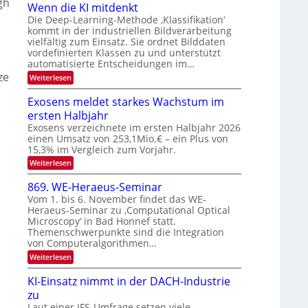
gh
O
u
Wenn die KI mitdenkt
n
N
n
Die Deep-Learning-Methode ‚Klassifikation‘
a
T
kommt in der industriellen Bildverarbeitung
g
u
vielfältig zum Einsatz. Sie ordnet Bilddaten
e
z
f
vordefinierten Klassen zu und unterstützt
c
u
d
automatisierte Entscheidungen im…
h
E
e
ze
:
Weiterlesen
T
l
W
r
a
e
e
Exosens meldet starkes Wachstum im
V
n
l
k
ersten Halbjahr
I
n
k
t
d
Exosens verzeichnete im ersten Halbjahr 2026
S
s
i
r
einen Umsatz von 253,1Mio.€ – ein Plus von
I
e
15,3% im Vergleich zum Vorjahr.
o
O
K
n
:
Weiterlesen
I
N
E
m
i
2
x
i
869. WE-Heraeus-Seminar
k
o
t
0
Vom 1. bis 6. November findet das WE-
s
-
d
2
Heraeus-Seminar zu ‚Computational Optical
e
e
u
6
Microscopy‘ in Bad Honnef statt.
n
n
n
s
k
Themenschwerpunkte sind die Integration
m
d
t
von Computeralgorithmen…
e
B
:
Weiterlesen
l
8
i
d
6
e
KI-Einsatz nimmt in der DACH-Industrie
l
9
t
zu
d
.
s
W
Laut einer IFS-Umfrage setzen viele
v
t