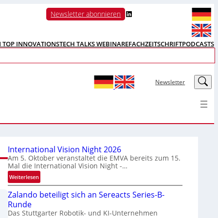
LinkedIn
Newsletter abonnieren
N TOP INNOVATIONS
TECH TALKS WEBINARE
FACHZEITSCHRIFT
PODCASTS
LinkedIn
Newsletter
International Vision Night 2026
Am 5. Oktober veranstaltet die EMVA bereits zum 15.
Mal die International Vision Night -…
:
Weiterlesen
I
Zalando beteiligt sich an Sereacts Series-B-
n
Runde
t
Das Stuttgarter Robotik- und KI-Unternehmen
e