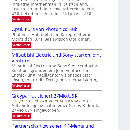
E
a
Industrieunternehmen in Deutschland,
e
-
r
Österreich und der Schweiz bereits KI ein:
r
H
k
43% befinden sich in der Pilotphase, 27%…
e
a
e
r
:
Weiterlesen
s
r
a
K
W
b
e
I
a
Optik-Kurs von Photonics Hub
u
-
c
e
Photonics Hub bietet am 8. September in
s
E
h
i
Mainz den Kurs ‚Basiswissen Optik II‘ an.
-
i
s
t
S
n
t
:
Weiterlesen
e
s
u
O
u
m
a
m
p
Mitsubishi Electric und Sony starten Joint
n
i
t
i
t
n
z
g
Venture
m
i
a
n
e
k
s
Mitsubishi Electric und Sony Semiconductor
r
i
r
-
Solutions gründen ein Joint Venture zur
-
m
s
K
Entwicklung intelligenter visionsbasierter
m
T
t
u
Lösungen für die Fertigungsautomatisierung.
t
e
r
r
i
n
s
:
Weiterlesen
e
n
H
v
M
d
n
a
o
i
Greyparrot sichert 27Mio.US$
e
l
n
t
d
r
Greyparrot, ein Anbieter von KI-basierter
b
P
s
s
D
Abfallintelligenz, hat in einer Series-B-Runde
j
h
u
A
a
o
27Mio.US$ eingeworben.
b
C
h
t
i
:
Weiterlesen
H
r
o
s
G
-
n
h
r
I
Partnerschaft zwischen 4K-Mems und
i
i
e
n
c
E