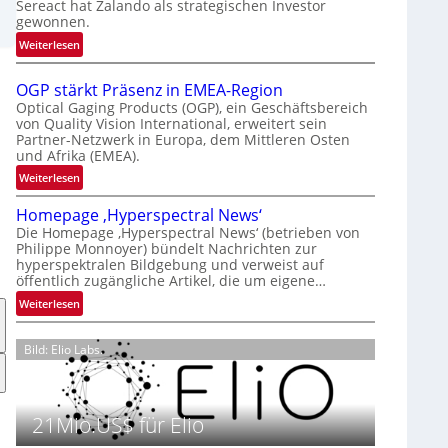
Sereact hat Zalando als strategischen Investor
r
gewonnen.
n
:
Weiterlesen
a
Z
t
a
i
OGP stärkt Präsenz in EMEA-Region
l
o
Optical Gaging Products (OGP), ein Geschäftsbereich
a
von Quality Vision International, erweitert sein
n
Partner-Netzwerk in Europa, dem Mittleren Osten
n
a
und Afrika (EMEA).
d
l
o
:
Weiterlesen
V
b
O
i
Homepage ‚Hyperspectral News‘
e
G
s
Die Homepage ‚Hyperspectral News‘ (betrieben von
t
P
i
Philippe Monnoyer) bündelt Nachrichten zur
e
s
o
hyperspektralen Bildgebung und verweist auf
i
t
n
öffentlich zugängliche Artikel, die um eigene…
l
ä
N
:
Weiterlesen
i
r
i
H
g
k
g
o
t
t
Bild: Elio Labs.
h
m
s
P
t
e
i
r
2
p
c
ä
0
a
21Mio.US$ für Elio
h
s
2
g
a
e
6